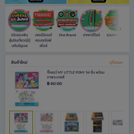
เปิดซองฟิน
เฟอร์นิเจอร์
One Brand
ปากกาดีไซน์
รวมกระดาษ
ลุ้นบินเที่ยวญี่ปุ่
ครบทุกไลฟ์
นกับบีทูเอส
สไตล์
สินค้าใหม่​
ดูทั้งหมด
จิ๊กซอว์ MY LITTLE PONY 54 ชิ้น พร้อม
ภาพระบายสี
฿ 60.00