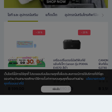
ไอที และ อุปกรณ์เสริม
แก็ดเจ็ต
อุปกรณ์เสริมโทรศัพท์มือถือ
ด
- 33 %
- 23 %
GEEZER คีย์บอร์ดไร้สายเมาส์
เครื่องปริ้นเตอร์มัลติฟังก์ชั่
CANON เครื
คอมโบ 106 ปุ่ม รุ่น G100 สีฟ้า
นอิงค์เจ็ท Canon รุ่น PIXMA
ฟังก์ชั่นอิง
E4570 สีดำ
G2730 สีด
เว็บไซต์นี้มีการใช้คุกกี้ โปรดยอมรับนโยบายคุกกี้เพื่อประสบการณ์การใช้บริการที่ดีที่สุด
รหัสสินค้า 4093499
รหัสสินค้า 4093257
รหัสสินค้า
นโยบายการใช้
ของท่าน ท่านสามารถศึกษาวิธีการตั้งค่าการควบคุมคุกกี้ของท่านผ่าน
คุกกี้ของเราที่นี่
฿ 599.00
฿ 2,690.00
฿ 3,59
ยอมรับ
ศิลปะและงานฝีมือ