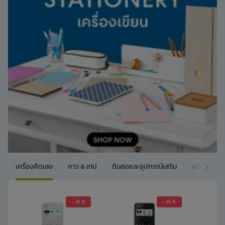
เครื่องคิดเลข
กาว & เทป
ดินสอและอุปกรณ์เสริม
แฟ้ม และ 
- 35 %
- 26 %