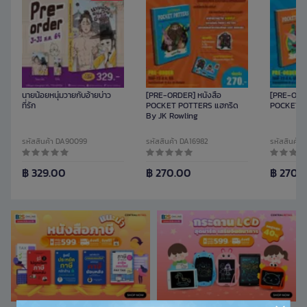
นายน้อยหนุ่มวายกับอ้ายบ่าว
[PRE-ORDER] หนังสือ
[PRE-ORDE
ที่รัก
POCKET POTTERS แฮกริด
POCKET PO
By JK Rowling
รหัสสินค้า DA90099
รหัสสินค้า DA16982
รหัสสินค้า
฿ 329.00
฿ 270.00
฿ 270.