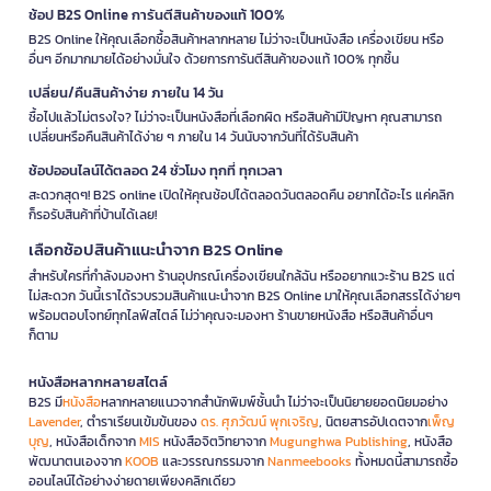
ช้อป B2S Online การันตีสินค้าของแท้ 100%
B2S Online ให้คุณเลือกซื้อสินค้าหลากหลาย ไม่ว่าจะเป็นหนังสือ เครื่องเขียน หรือ
อื่นๆ อีกมากมายได้อย่างมั่นใจ ด้วยการการันตีสินค้าของแท้ 100% ทุกชิ้น
เปลี่ยน/คืนสินค้าง่าย ภายใน 14 วัน
ซื้อไปแล้วไม่ตรงใจ? ไม่ว่าจะเป็นหนังสือที่เลือกผิด หรือสินค้ามีปัญหา คุณสามารถ
เปลี่ยนหรือคืนสินค้าได้ง่าย ๆ ภายใน 14 วันนับจากวันที่ได้รับสินค้า
ช้อปออนไลน์ได้ตลอด 24 ชั่วโมง ทุกที่ ทุกเวลา
สะดวกสุดๆ! B2S online เปิดให้คุณช้อปได้ตลอดวันตลอดคืน อยากได้อะไร แค่คลิก
ก็รอรับสินค้าที่บ้านได้เลย!
เลือกช้อปสินค้าแนะนำจาก B2S Online
สำหรับใครที่กำลังมองหา ร้านอุปกรณ์เครื่องเขียนใกล้ฉัน หรืออยากแวะร้าน B2S แต่
ไม่สะดวก วันนี้เราได้รวบรวมสินค้าแนะนำจาก B2S Online มาให้คุณเลือกสรรได้ง่ายๆ
พร้อมตอบโจทย์ทุกไลฟ์สไตล์ ไม่ว่าคุณจะมองหา ร้านขายหนังสือ หรือสินค้าอื่นๆ
ก็ตาม
หนังสือหลากหลายสไตล์
B2S มี
หนังสือ
หลากหลายแนวจากสำนักพิมพ์ชั้นนำ ไม่ว่าจะเป็นนิยายยอดนิยมอย่าง
Lavender
, ตำราเรียนเข้มข้นของ
ดร. ศุภวัฒน์ พุกเจริญ
, นิตยสารอัปเดตจาก
เพ็ญ
บุญ
, หนังสือเด็กจาก
MIS
หนังสือจิตวิทยาจาก
Mugunghwa Publishing
, หนังสือ
พัฒนาตนเองจาก
KOOB
และวรรณกรรมจาก
Nanmeebooks
ทั้งหมดนี้สามารถซื้อ
ออนไลน์ได้อย่างง่ายดายเพียงคลิกเดียว