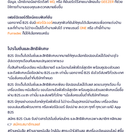
ข้อมูล, เอ็กซ์เทอนัลฮาร์ดดิสก์
WD
, หรือ คีย์บอร์ดไร้สายเมาส์คอมโบ
GEEZER
ที่ช่วย
ให้การทำงานของคุณสะดวกสบายยิ่งขึ้น
เฟอร์นิเจอร์ดีไซน์ครบฟังก์ชั่น
นอกจากนี้ B2S ยังมี
เฟอร์นิเจอร์
ครบทุกฟังก์ชันให้คุณได้เลือกสรรเพื่อตกแต่งบ้าน
และที่ทำงาน ไม่ว่าจะเป็นโต๊ะทำงานพับได้ จากแบรนด์
ONE
หรือ เก้าอี้ทำงาน
Furradec
ก็มีให้เลือกครบครัน
โปรโมชั่นและสิทธิพิเศษ
B2S จัดเต็มโปรโมชั่นและสิทธิพิเศษมากมายให้คุณเลือกช้อปออนไลน์ได้อย่างจุใจ
อัปเดตทุกเดือนกับแคมเปญลดราคาแรง
ทั้งสินค้าเครื่องเขียน หนังสือขายดี และไอเทมไลฟ์สไตล์สุดชิค พร้อมคูปองส่วนลด
และดีลพิเศษเมื่อช้อปผ่าน B2S.co.th เท่านั้น นอกจากนี้ B2S ยังใจดีส่งฟรีทั่วประเทศ
*เมื่อสั่งครบขั้นต่ำที่บริษัทกำหนด
B2S จัดเต็มโปรโมชั่นและสิทธิพิเศษเพียบ ช้อปออนไลน์ได้เลย! ลดแรงทุกเดือน ทั้ง
เครื่องเขียน หนังสือดัง ของไอเทมไลฟ์สไตล์สุดชิค พร้อมคูปองส่วนลดพิเศษเมื่อซื้อ
ผ่าน B2S.co.th เท่านั้น และส่งฟรีทั่วไทย *เมื่อสั่งครบขั้นต่ำที่บริษัทกำหนด
B2S มีทุกอย่างตอบโจทย์ทุกไลฟ์สไตล์ ไม่ว่าจะเป็นอุปกรณ์อ่านเขียน เครื่องเขียน
ของเล่นเสริมพัฒนาการ หรือเฟอร์นิเจอร์ ช้อปง่าย สะดวก ทุกที่ ทุกเวลา แค่มี App
B2S
สมัคร B2S Club รับข่าวสารโปรโมชั่นก่อนใคร และสิทธิพิเศษเฉพาะสมาชิก! คลิกเลย
สมัครสมาชิกเลย!
👉
#ร้านหนังสือ #ร้านขายหนังสือ ใกล้ฉัน #กระเป๋าใส่ดินสอ #เครื่องเขียนออนไลน์ #ซื้อ