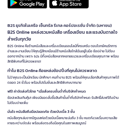
B2S ธุรกิจในเครือ เซ็นทรัล รีเทล คอร์ปอเรชั่น จำกัด (มหาชน)
B2S Online แหล่งรวมหนังสือ เครื่องเขียน และแรงบันดาลใจ
สำหรับทุกวัย
B2S Online คือร้านหนังสือและเครื่องเขียนออนไลน์ที่ครบครัน ตอบโจทย์คนรักการ
อ่านและงานเขียน ให้คุณรู้สึกเหมือนมีร้านหนังสือใกล้ฉันอยู่ในมือ ช้อปง่าย ไม่ต้อง
ออกจากบ้าน เพราะ b2s มีทั้งหนังสือหลากหลายแนวและเครื่องเขียนคุณภาพ พร้อม
สิทธิพิเศษที่ไม่ควรพลาด!
ทำไม B2S Online คือแหล่งช้อปปิ้งที่คุณไม่ควรพลาด
ไม่ว่าคุณจะเป็นนักเรียน นักศึกษา คนทำงาน B2S พร้อมให้คุณเลือกสินค้าคุณภาพได้
ตลอด 24 ชั่วโมง พร้อมโปรโมชั่นและสิทธิพิเศษมากมาย
ฟรี! ค่าจัดส่งทั่วไทย *เมื่อสั่งครบขั้นต่ำที่บริษัทกำหนด
ช้อปเพลินเกินคุ้ม! เพียงมียอดสั่งซื้อสินค้าขั้นต่ำที่บริษัทกำหนด รับสิทธิ์ส่งฟรีถึงบ้าน
ไม่ต้องจ่ายเพิ่ม
มั่นใจ หนังสือถึงมือปลอดภัย ด้วยบับเบิ้ล 3 ชั้น
หนังสือทุกเล่มจากบีทูเอสห่อด้วยบับเบิ้ลหนาแน่นถึง 3 ชั้น หมดกังวลเรื่องความเสีย
หายระหว่างจัดส่ง พร้อมส่งตรงถึงมือคุณในสภาพสมบูรณ์