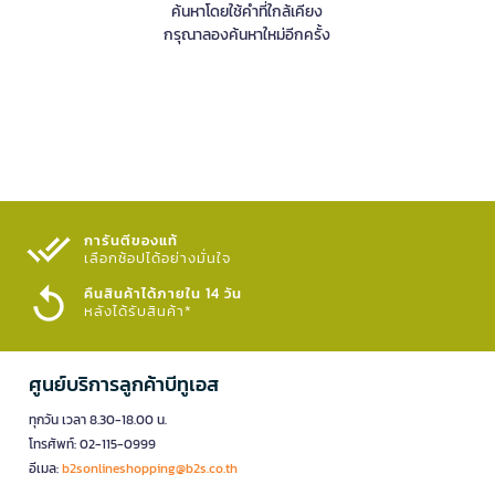
ค้นหาโดยใช้คำที่ใกล้เคียง
กรุณาลองค้นหาใหม่อีกครั้ง
การันตีของแท้
เลือกช้อปได้อย่างมั่นใจ​
คืนสินค้าได้ภายใน 14 วัน
หลังได้รับสินค้า*
ศูนย์บริการลูกค้าบีทูเอส
ทุกวัน เวลา 8.30-18.00 น.
โทรศัพท์: 02-115-0999
อีเมล:
b2sonlineshopping@b2s.co.th