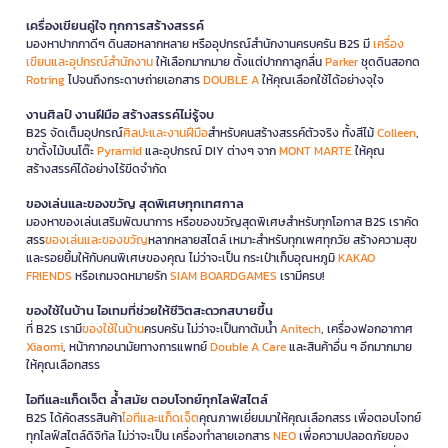
เครื่องเขียนคู่ใจ ทุกการสร้างสรรค์
มองหาปากกาดีๆ ดินสอหลากหลาย หรืออุปกรณ์สำนักงานครบครัน B2S มี
เครื่อง
เขียนและอุปกรณ์สำนักงาน
ให้เลือกมากมาย ตั้งแต่ปากกาลูกลื่น
Parker
ชุดดินสอกด
Rotring
ไปจนถึงกระดาษถ่ายเอกสาร
DOUBLE A
ให้คุณเลือกใช้ได้อย่างจุใจ
งานศิลป์ งานฝีมือ สร้างสรรค์ไม่รู้จบ
B2S จัดเต็มอุปกรณ์
ศิลปะและงานฝีมือ
สำหรับคนสร้างสรรค์ตัวจริง ทั้งสีไม้
Colleen
,
ขาตั้งไม้บนโต๊ะ
Pyramid
และอุปกรณ์ DIY ต่างๆ จาก
MONT MARTE
ให้คุณ
สร้างสรรค์ได้อย่างไร้ขีดจำกัด
ของเล่นและของขวัญ สุดพิเศษทุกเทศกาล
มองหาของเล่นเสริมพัฒนาการ หรือของขวัญสุดพิเศษสำหรับทุกโอกาส B2S เราคัด
สรร
ของเล่นและของขวัญ
หลากหลายสไตล์ เหมาะสำหรับทุกเพศทุกวัย สร้างความสุข
และรอยยิ้มให้กับคนพิเศษของคุณ ไม่ว่าจะเป็น กระเป๋าเก็บอุณหภูมิ
KAKAO
FRIENDS
หรือเกมจดหมายรัก
SIAM BOARDGAMES
เรามีครบ!
ของใช้ในบ้าน ไอเทมที่ช่วยให้ชีวิตสะดวกสบายขึ้น
ที่ B2S เรามี
ของใช้ในบ้าน
ครบครัน ไม่ว่าจะเป็นกาต้มน้ำ
Anitech
, เครื่องฟอกอากาศ
Xiaomi
, หน้ากากอนามัยทางการแพทย์
Double A Care
และสินค้าอื่น ๆ อีกมากมาย
ให้คุณเลือกสรร
ไอทีและแก็ดเจ็ต ล้ำสมัย ตอบโจทย์ทุกไลฟ์สไตล์
B2S ได้คัดสรรสินค้า
ไอทีและแก็ดเจ็ต
คุณภาพเยี่ยมมาให้คุณเลือกสรร เพื่อตอบโจทย์
ทุกไลฟ์สไตล์ดิจิทัล ไม่ว่าจะเป็น เครื่องทำลายเอกสาร
NEO
เพื่อความปลอดภัยของ