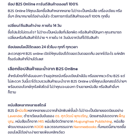
ช้อป B2S Online การันตีสินค้าของแท้ 100%
B2S Online ให้คุณเลือกซื้อสินค้าหลากหลาย ไม่ว่าจะเป็นหนังสือ เครื่องเขียน หรือ
อื่นๆ อีกมากมายได้อย่างมั่นใจ ด้วยการการันตีสินค้าของแท้ 100% ทุกชิ้น
เปลี่ยน/คืนสินค้าง่าย ภายใน 14 วัน
ซื้อไปแล้วไม่ตรงใจ? ไม่ว่าจะเป็นหนังสือที่เลือกผิด หรือสินค้ามีปัญหา คุณสามารถ
เปลี่ยนหรือคืนสินค้าได้ง่าย ๆ ภายใน 14 วันนับจากวันที่ได้รับสินค้า
ช้อปออนไลน์ได้ตลอด 24 ชั่วโมง ทุกที่ ทุกเวลา
สะดวกสุดๆ! B2S online เปิดให้คุณช้อปได้ตลอดวันตลอดคืน อยากได้อะไร แค่คลิก
ก็รอรับสินค้าที่บ้านได้เลย!
เลือกช้อปสินค้าแนะนำจาก B2S Online
สำหรับใครที่กำลังมองหา ร้านอุปกรณ์เครื่องเขียนใกล้ฉัน หรืออยากแวะร้าน B2S แต่
ไม่สะดวก วันนี้เราได้รวบรวมสินค้าแนะนำจาก B2S Online มาให้คุณเลือกสรรได้ง่ายๆ
พร้อมตอบโจทย์ทุกไลฟ์สไตล์ ไม่ว่าคุณจะมองหา ร้านขายหนังสือ หรือสินค้าอื่นๆ
ก็ตาม
หนังสือหลากหลายสไตล์
B2S มี
หนังสือ
หลากหลายแนวจากสำนักพิมพ์ชั้นนำ ไม่ว่าจะเป็นนิยายยอดนิยมอย่าง
Lavender
, ตำราเรียนเข้มข้นของ
ดร. ศุภวัฒน์ พุกเจริญ
, นิตยสารอัปเดตจาก
เพ็ญ
บุญ
, หนังสือเด็กจาก
MIS
หนังสือจิตวิทยาจาก
Mugunghwa Publishing
, หนังสือ
พัฒนาตนเองจาก
KOOB
และวรรณกรรมจาก
Nanmeebooks
ทั้งหมดนี้สามารถซื้อ
ออนไลน์ได้อย่างง่ายดายเพียงคลิกเดียว