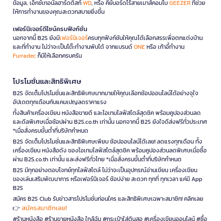
ข้อมูล, เอ็กซ์เทอนัลฮาร์ดดิสก์
WD
, หรือ คีย์บอร์ดไร้สายเมาส์คอมโบ
GEEZER
ที่ช่วย
ให้การทำงานของคุณสะดวกสบายยิ่งขึ้น
เฟอร์นิเจอร์ดีไซน์ครบฟังก์ชั่น
นอกจากนี้ B2S ยังมี
เฟอร์นิเจอร์
ครบทุกฟังก์ชันให้คุณได้เลือกสรรเพื่อตกแต่งบ้าน
และที่ทำงาน ไม่ว่าจะเป็นโต๊ะทำงานพับได้ จากแบรนด์
ONE
หรือ เก้าอี้ทำงาน
Furradec
ก็มีให้เลือกครบครัน
โปรโมชั่นและสิทธิพิเศษ
B2S จัดเต็มโปรโมชั่นและสิทธิพิเศษมากมายให้คุณเลือกช้อปออนไลน์ได้อย่างจุใจ
อัปเดตทุกเดือนกับแคมเปญลดราคาแรง
ทั้งสินค้าเครื่องเขียน หนังสือขายดี และไอเทมไลฟ์สไตล์สุดชิค พร้อมคูปองส่วนลด
และดีลพิเศษเมื่อช้อปผ่าน B2S.co.th เท่านั้น นอกจากนี้ B2S ยังใจดีส่งฟรีทั่วประเทศ
*เมื่อสั่งครบขั้นต่ำที่บริษัทกำหนด
B2S จัดเต็มโปรโมชั่นและสิทธิพิเศษเพียบ ช้อปออนไลน์ได้เลย! ลดแรงทุกเดือน ทั้ง
เครื่องเขียน หนังสือดัง ของไอเทมไลฟ์สไตล์สุดชิค พร้อมคูปองส่วนลดพิเศษเมื่อซื้อ
ผ่าน B2S.co.th เท่านั้น และส่งฟรีทั่วไทย *เมื่อสั่งครบขั้นต่ำที่บริษัทกำหนด
B2S มีทุกอย่างตอบโจทย์ทุกไลฟ์สไตล์ ไม่ว่าจะเป็นอุปกรณ์อ่านเขียน เครื่องเขียน
ของเล่นเสริมพัฒนาการ หรือเฟอร์นิเจอร์ ช้อปง่าย สะดวก ทุกที่ ทุกเวลา แค่มี App
B2S
สมัคร B2S Club รับข่าวสารโปรโมชั่นก่อนใคร และสิทธิพิเศษเฉพาะสมาชิก! คลิกเลย
สมัครสมาชิกเลย!
👉
#ร้านหนังสือ #ร้านขายหนังสือ ใกล้ฉัน #กระเป๋าใส่ดินสอ #เครื่องเขียนออนไลน์ #ซื้อ