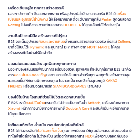
เครื่องเขียนคู่ใจ ทุกการสร้างสรรค์
มองหาปากกาดีๆ ดินสอหลากหลาย หรืออุปกรณ์สำนักงานครบครัน B2S มี
เครื่อง
เขียนและอุปกรณ์สำนักงาน
ให้เลือกมากมาย ตั้งแต่ปากกาลูกลื่น
Parker
ชุดดินสอกด
Rotring
ไปจนถึงกระดาษถ่ายเอกสาร
DOUBLE A
ให้คุณเลือกใช้ได้อย่างจุใจ
งานศิลป์ งานฝีมือ สร้างสรรค์ไม่รู้จบ
B2S จัดเต็มอุปกรณ์
ศิลปะและงานฝีมือ
สำหรับคนสร้างสรรค์ตัวจริง ทั้งสีไม้
Colleen
,
ขาตั้งไม้บนโต๊ะ
Pyramid
และอุปกรณ์ DIY ต่างๆ จาก
MONT MARTE
ให้คุณ
สร้างสรรค์ได้อย่างไร้ขีดจำกัด
ของเล่นและของขวัญ สุดพิเศษทุกเทศกาล
มองหาของเล่นเสริมพัฒนาการ หรือของขวัญสุดพิเศษสำหรับทุกโอกาส B2S เราคัด
สรร
ของเล่นและของขวัญ
หลากหลายสไตล์ เหมาะสำหรับทุกเพศทุกวัย สร้างความสุข
และรอยยิ้มให้กับคนพิเศษของคุณ ไม่ว่าจะเป็น กระเป๋าเก็บอุณหภูมิ
KAKAO
FRIENDS
หรือเกมจดหมายรัก
SIAM BOARDGAMES
เรามีครบ!
ของใช้ในบ้าน ไอเทมที่ช่วยให้ชีวิตสะดวกสบายขึ้น
ที่ B2S เรามี
ของใช้ในบ้าน
ครบครัน ไม่ว่าจะเป็นกาต้มน้ำ
Anitech
, เครื่องฟอกอากาศ
Xiaomi
, หน้ากากอนามัยทางการแพทย์
Double A Care
และสินค้าอื่น ๆ อีกมากมาย
ให้คุณเลือกสรร
ไอทีและแก็ดเจ็ต ล้ำสมัย ตอบโจทย์ทุกไลฟ์สไตล์
B2S ได้คัดสรรสินค้า
ไอทีและแก็ดเจ็ต
คุณภาพเยี่ยมมาให้คุณเลือกสรร เพื่อตอบโจทย์
ทุกไลฟ์สไตล์ดิจิทัล ไม่ว่าจะเป็น เครื่องทำลายเอกสาร
NEO
เพื่อความปลอดภัยของ