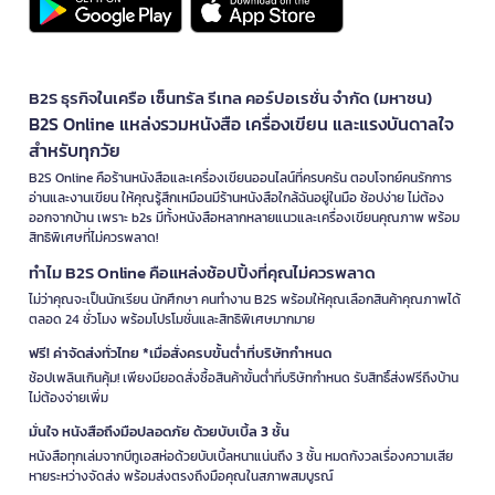
B2S ธุรกิจในเครือ เซ็นทรัล รีเทล คอร์ปอเรชั่น จำกัด (มหาชน)
B2S Online แหล่งรวมหนังสือ เครื่องเขียน และแรงบันดาลใจ
สำหรับทุกวัย
B2S Online คือร้านหนังสือและเครื่องเขียนออนไลน์ที่ครบครัน ตอบโจทย์คนรักการ
อ่านและงานเขียน ให้คุณรู้สึกเหมือนมีร้านหนังสือใกล้ฉันอยู่ในมือ ช้อปง่าย ไม่ต้อง
ออกจากบ้าน เพราะ b2s มีทั้งหนังสือหลากหลายแนวและเครื่องเขียนคุณภาพ พร้อม
สิทธิพิเศษที่ไม่ควรพลาด!
ทำไม B2S Online คือแหล่งช้อปปิ้งที่คุณไม่ควรพลาด
ไม่ว่าคุณจะเป็นนักเรียน นักศึกษา คนทำงาน B2S พร้อมให้คุณเลือกสินค้าคุณภาพได้
ตลอด 24 ชั่วโมง พร้อมโปรโมชั่นและสิทธิพิเศษมากมาย
ฟรี! ค่าจัดส่งทั่วไทย *เมื่อสั่งครบขั้นต่ำที่บริษัทกำหนด
ช้อปเพลินเกินคุ้ม! เพียงมียอดสั่งซื้อสินค้าขั้นต่ำที่บริษัทกำหนด รับสิทธิ์ส่งฟรีถึงบ้าน
ไม่ต้องจ่ายเพิ่ม
มั่นใจ หนังสือถึงมือปลอดภัย ด้วยบับเบิ้ล 3 ชั้น
หนังสือทุกเล่มจากบีทูเอสห่อด้วยบับเบิ้ลหนาแน่นถึง 3 ชั้น หมดกังวลเรื่องความเสีย
หายระหว่างจัดส่ง พร้อมส่งตรงถึงมือคุณในสภาพสมบูรณ์