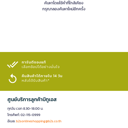
ค้นหาโดยใช้คำที่ใกล้เคียง
กรุณาลองค้นหาใหม่อีกครั้ง
การันตีของแท้
เลือกช้อปได้อย่างมั่นใจ​
คืนสินค้าได้ภายใน 14 วัน
หลังได้รับสินค้า*
ศูนย์บริการลูกค้าบีทูเอส
ทุกวัน เวลา 8.30-18.00 น.
โทรศัพท์: 02-115-0999
อีเมล:
b2sonlineshopping@b2s.co.th