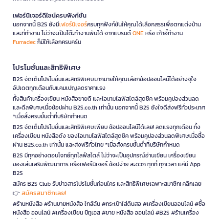
เฟอร์นิเจอร์ดีไซน์ครบฟังก์ชั่น
นอกจากนี้ B2S ยังมี
เฟอร์นิเจอร์
ครบทุกฟังก์ชันให้คุณได้เลือกสรรเพื่อตกแต่งบ้าน
และที่ทำงาน ไม่ว่าจะเป็นโต๊ะทำงานพับได้ จากแบรนด์
ONE
หรือ เก้าอี้ทำงาน
Furradec
ก็มีให้เลือกครบครัน
โปรโมชั่นและสิทธิพิเศษ
B2S จัดเต็มโปรโมชั่นและสิทธิพิเศษมากมายให้คุณเลือกช้อปออนไลน์ได้อย่างจุใจ
อัปเดตทุกเดือนกับแคมเปญลดราคาแรง
ทั้งสินค้าเครื่องเขียน หนังสือขายดี และไอเทมไลฟ์สไตล์สุดชิค พร้อมคูปองส่วนลด
และดีลพิเศษเมื่อช้อปผ่าน B2S.co.th เท่านั้น นอกจากนี้ B2S ยังใจดีส่งฟรีทั่วประเทศ
*เมื่อสั่งครบขั้นต่ำที่บริษัทกำหนด
B2S จัดเต็มโปรโมชั่นและสิทธิพิเศษเพียบ ช้อปออนไลน์ได้เลย! ลดแรงทุกเดือน ทั้ง
เครื่องเขียน หนังสือดัง ของไอเทมไลฟ์สไตล์สุดชิค พร้อมคูปองส่วนลดพิเศษเมื่อซื้อ
ผ่าน B2S.co.th เท่านั้น และส่งฟรีทั่วไทย *เมื่อสั่งครบขั้นต่ำที่บริษัทกำหนด
B2S มีทุกอย่างตอบโจทย์ทุกไลฟ์สไตล์ ไม่ว่าจะเป็นอุปกรณ์อ่านเขียน เครื่องเขียน
ของเล่นเสริมพัฒนาการ หรือเฟอร์นิเจอร์ ช้อปง่าย สะดวก ทุกที่ ทุกเวลา แค่มี App
B2S
สมัคร B2S Club รับข่าวสารโปรโมชั่นก่อนใคร และสิทธิพิเศษเฉพาะสมาชิก! คลิกเลย
สมัครสมาชิกเลย!
👉
#ร้านหนังสือ #ร้านขายหนังสือ ใกล้ฉัน #กระเป๋าใส่ดินสอ #เครื่องเขียนออนไลน์ #ซื้อ
หนังสือ ออนไลน์ #เครื่องเขียน บีทูเอส #ขาย หนังสือ ออนไลน์ #B2S #ร้านเครื่อง