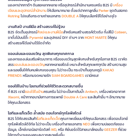
มองหาปากกาดีๆ ดินสอหลากหลาย หรืออุปกรณ์สำนักงานครบครัน B2S มี
เครื่อง
เขียนและอุปกรณ์สำนักงาน
ให้เลือกมากมาย ตั้งแต่ปากกาลูกลื่น
Parker
ชุดดินสอกด
Rotring
ไปจนถึงกระดาษถ่ายเอกสาร
DOUBLE A
ให้คุณเลือกใช้ได้อย่างจุใจ
งานศิลป์ งานฝีมือ สร้างสรรค์ไม่รู้จบ
B2S จัดเต็มอุปกรณ์
ศิลปะและงานฝีมือ
สำหรับคนสร้างสรรค์ตัวจริง ทั้งสีไม้
Colleen
,
ขาตั้งไม้บนโต๊ะ
Pyramid
และอุปกรณ์ DIY ต่างๆ จาก
MONT MARTE
ให้คุณ
สร้างสรรค์ได้อย่างไร้ขีดจำกัด
ของเล่นและของขวัญ สุดพิเศษทุกเทศกาล
มองหาของเล่นเสริมพัฒนาการ หรือของขวัญสุดพิเศษสำหรับทุกโอกาส B2S เราคัด
สรร
ของเล่นและของขวัญ
หลากหลายสไตล์ เหมาะสำหรับทุกเพศทุกวัย สร้างความสุข
และรอยยิ้มให้กับคนพิเศษของคุณ ไม่ว่าจะเป็น กระเป๋าเก็บอุณหภูมิ
KAKAO
FRIENDS
หรือเกมจดหมายรัก
SIAM BOARDGAMES
เรามีครบ!
ของใช้ในบ้าน ไอเทมที่ช่วยให้ชีวิตสะดวกสบายขึ้น
ที่ B2S เรามี
ของใช้ในบ้าน
ครบครัน ไม่ว่าจะเป็นกาต้มน้ำ
Anitech
, เครื่องฟอกอากาศ
Xiaomi
, หน้ากากอนามัยทางการแพทย์
Double A Care
และสินค้าอื่น ๆ อีกมากมาย
ให้คุณเลือกสรร
ไอทีและแก็ดเจ็ต ล้ำสมัย ตอบโจทย์ทุกไลฟ์สไตล์
B2S ได้คัดสรรสินค้า
ไอทีและแก็ดเจ็ต
คุณภาพเยี่ยมมาให้คุณเลือกสรร เพื่อตอบโจทย์
ทุกไลฟ์สไตล์ดิจิทัล ไม่ว่าจะเป็น เครื่องทำลายเอกสาร
NEO
เพื่อความปลอดภัยของ
ข้อมูล, เอ็กซ์เทอนัลฮาร์ดดิสก์
WD
, หรือ คีย์บอร์ดไร้สายเมาส์คอมโบ
GEEZER
ที่ช่วย
ให้การทำงานของคุณสะดวกสบายยิ่งขึ้น