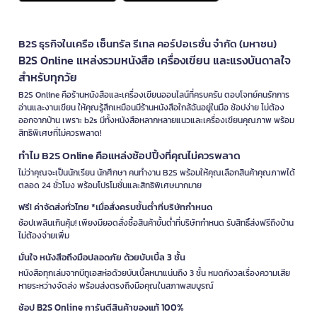
B2S ธุรกิจในเครือ เซ็นทรัล รีเทล คอร์ปอเรชั่น จำกัด (มหาชน)
B2S Online แหล่งรวมหนังสือ เครื่องเขียน และแรงบันดาลใจ
สำหรับทุกวัย
B2S Online คือร้านหนังสือและเครื่องเขียนออนไลน์ที่ครบครัน ตอบโจทย์คนรักการ
อ่านและงานเขียน ให้คุณรู้สึกเหมือนมีร้านหนังสือใกล้ฉันอยู่ในมือ ช้อปง่าย ไม่ต้อง
ออกจากบ้าน เพราะ b2s มีทั้งหนังสือหลากหลายแนวและเครื่องเขียนคุณภาพ พร้อม
สิทธิพิเศษที่ไม่ควรพลาด!
ทำไม B2S Online คือแหล่งช้อปปิ้งที่คุณไม่ควรพลาด
ไม่ว่าคุณจะเป็นนักเรียน นักศึกษา คนทำงาน B2S พร้อมให้คุณเลือกสินค้าคุณภาพได้
ตลอด 24 ชั่วโมง พร้อมโปรโมชั่นและสิทธิพิเศษมากมาย
ฟรี! ค่าจัดส่งทั่วไทย *เมื่อสั่งครบขั้นต่ำที่บริษัทกำหนด
ช้อปเพลินเกินคุ้ม! เพียงมียอดสั่งซื้อสินค้าขั้นต่ำที่บริษัทกำหนด รับสิทธิ์ส่งฟรีถึงบ้าน
ไม่ต้องจ่ายเพิ่ม
มั่นใจ หนังสือถึงมือปลอดภัย ด้วยบับเบิ้ล 3 ชั้น
หนังสือทุกเล่มจากบีทูเอสห่อด้วยบับเบิ้ลหนาแน่นถึง 3 ชั้น หมดกังวลเรื่องความเสีย
หายระหว่างจัดส่ง พร้อมส่งตรงถึงมือคุณในสภาพสมบูรณ์
ช้อป B2S Online การันตีสินค้าของแท้ 100%