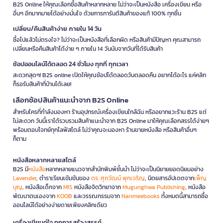
B2S Online ให้คุณเลือกซื้อสินค้าหลากหลาย ไม่ว่าจะเป็นหนังสือ เครื่องเขียน หรือ
อื่นๆ อีกมากมายได้อย่างมั่นใจ ด้วยการการันตีสินค้าของแท้ 100% ทุกชิ้น
เปลี่ยน/คืนสินค้าง่าย ภายใน 14 วัน
ซื้อไปแล้วไม่ตรงใจ? ไม่ว่าจะเป็นหนังสือที่เลือกผิด หรือสินค้ามีปัญหา คุณสามารถ
เปลี่ยนหรือคืนสินค้าได้ง่าย ๆ ภายใน 14 วันนับจากวันที่ได้รับสินค้า
ช้อปออนไลน์ได้ตลอด 24 ชั่วโมง ทุกที่ ทุกเวลา
สะดวกสุดๆ! B2S online เปิดให้คุณช้อปได้ตลอดวันตลอดคืน อยากได้อะไร แค่คลิก
ก็รอรับสินค้าที่บ้านได้เลย!
เลือกช้อปสินค้าแนะนำจาก B2S Online
สำหรับใครที่กำลังมองหา ร้านอุปกรณ์เครื่องเขียนใกล้ฉัน หรืออยากแวะร้าน B2S แต่
ไม่สะดวก วันนี้เราได้รวบรวมสินค้าแนะนำจาก B2S Online มาให้คุณเลือกสรรได้ง่ายๆ
พร้อมตอบโจทย์ทุกไลฟ์สไตล์ ไม่ว่าคุณจะมองหา ร้านขายหนังสือ หรือสินค้าอื่นๆ
ก็ตาม
หนังสือหลากหลายสไตล์
B2S มี
หนังสือ
หลากหลายแนวจากสำนักพิมพ์ชั้นนำ ไม่ว่าจะเป็นนิยายยอดนิยมอย่าง
Lavender
, ตำราเรียนเข้มข้นของ
ดร. ศุภวัฒน์ พุกเจริญ
, นิตยสารอัปเดตจาก
เพ็ญ
บุญ
, หนังสือเด็กจาก
MIS
หนังสือจิตวิทยาจาก
Mugunghwa Publishing
, หนังสือ
พัฒนาตนเองจาก
KOOB
และวรรณกรรมจาก
Nanmeebooks
ทั้งหมดนี้สามารถซื้อ
ออนไลน์ได้อย่างง่ายดายเพียงคลิกเดียว
เครื่องเขียนคู่ใจ ทุกการสร้างสรรค์