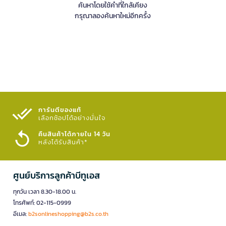
ค้นหาโดยใช้คำที่ใกล้เคียง
กรุณาลองค้นหาใหม่อีกครั้ง
การันตีของแท้
เลือกช้อปได้อย่างมั่นใจ​
คืนสินค้าได้ภายใน 14 วัน
หลังได้รับสินค้า*
ศูนย์บริการลูกค้าบีทูเอส
ทุกวัน เวลา 8.30-18.00 น.
โทรศัพท์: 02-115-0999
อีเมล:
b2sonlineshopping@b2s.co.th