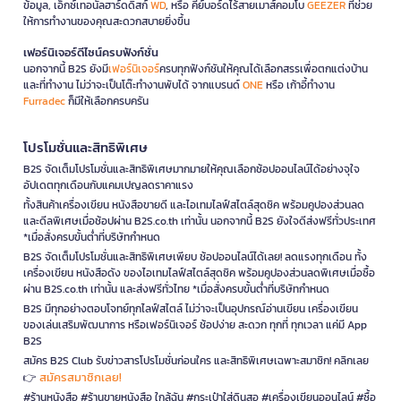
ข้อมูล, เอ็กซ์เทอนัลฮาร์ดดิสก์
WD
, หรือ คีย์บอร์ดไร้สายเมาส์คอมโบ
GEEZER
ที่ช่วย
ให้การทำงานของคุณสะดวกสบายยิ่งขึ้น
เฟอร์นิเจอร์ดีไซน์ครบฟังก์ชั่น
นอกจากนี้ B2S ยังมี
เฟอร์นิเจอร์
ครบทุกฟังก์ชันให้คุณได้เลือกสรรเพื่อตกแต่งบ้าน
และที่ทำงาน ไม่ว่าจะเป็นโต๊ะทำงานพับได้ จากแบรนด์
ONE
หรือ เก้าอี้ทำงาน
Furradec
ก็มีให้เลือกครบครัน
โปรโมชั่นและสิทธิพิเศษ
B2S จัดเต็มโปรโมชั่นและสิทธิพิเศษมากมายให้คุณเลือกช้อปออนไลน์ได้อย่างจุใจ
อัปเดตทุกเดือนกับแคมเปญลดราคาแรง
ทั้งสินค้าเครื่องเขียน หนังสือขายดี และไอเทมไลฟ์สไตล์สุดชิค พร้อมคูปองส่วนลด
และดีลพิเศษเมื่อช้อปผ่าน B2S.co.th เท่านั้น นอกจากนี้ B2S ยังใจดีส่งฟรีทั่วประเทศ
*เมื่อสั่งครบขั้นต่ำที่บริษัทกำหนด
B2S จัดเต็มโปรโมชั่นและสิทธิพิเศษเพียบ ช้อปออนไลน์ได้เลย! ลดแรงทุกเดือน ทั้ง
เครื่องเขียน หนังสือดัง ของไอเทมไลฟ์สไตล์สุดชิค พร้อมคูปองส่วนลดพิเศษเมื่อซื้อ
ผ่าน B2S.co.th เท่านั้น และส่งฟรีทั่วไทย *เมื่อสั่งครบขั้นต่ำที่บริษัทกำหนด
B2S มีทุกอย่างตอบโจทย์ทุกไลฟ์สไตล์ ไม่ว่าจะเป็นอุปกรณ์อ่านเขียน เครื่องเขียน
ของเล่นเสริมพัฒนาการ หรือเฟอร์นิเจอร์ ช้อปง่าย สะดวก ทุกที่ ทุกเวลา แค่มี App
B2S
สมัคร B2S Club รับข่าวสารโปรโมชั่นก่อนใคร และสิทธิพิเศษเฉพาะสมาชิก! คลิกเลย
สมัครสมาชิกเลย!
👉
#ร้านหนังสือ #ร้านขายหนังสือ ใกล้ฉัน #กระเป๋าใส่ดินสอ #เครื่องเขียนออนไลน์ #ซื้อ