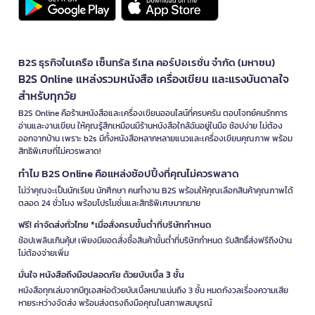
B2S ธุรกิจในเครือ เซ็นทรัล รีเทล คอร์ปอเรชั่น จำกัด (มหาชน)
B2S Online แหล่งรวมหนังสือ เครื่องเขียน และแรงบันดาลใจ
สำหรับทุกวัย
B2S Online คือร้านหนังสือและเครื่องเขียนออนไลน์ที่ครบครัน ตอบโจทย์คนรักการ
อ่านและงานเขียน ให้คุณรู้สึกเหมือนมีร้านหนังสือใกล้ฉันอยู่ในมือ ช้อปง่าย ไม่ต้อง
ออกจากบ้าน เพราะ b2s มีทั้งหนังสือหลากหลายแนวและเครื่องเขียนคุณภาพ พร้อม
สิทธิพิเศษที่ไม่ควรพลาด!
ทำไม B2S Online คือแหล่งช้อปปิ้งที่คุณไม่ควรพลาด
ไม่ว่าคุณจะเป็นนักเรียน นักศึกษา คนทำงาน B2S พร้อมให้คุณเลือกสินค้าคุณภาพได้
ตลอด 24 ชั่วโมง พร้อมโปรโมชั่นและสิทธิพิเศษมากมาย
ฟรี! ค่าจัดส่งทั่วไทย *เมื่อสั่งครบขั้นต่ำที่บริษัทกำหนด
ช้อปเพลินเกินคุ้ม! เพียงมียอดสั่งซื้อสินค้าขั้นต่ำที่บริษัทกำหนด รับสิทธิ์ส่งฟรีถึงบ้าน
ไม่ต้องจ่ายเพิ่ม
มั่นใจ หนังสือถึงมือปลอดภัย ด้วยบับเบิ้ล 3 ชั้น
หนังสือทุกเล่มจากบีทูเอสห่อด้วยบับเบิ้ลหนาแน่นถึง 3 ชั้น หมดกังวลเรื่องความเสีย
หายระหว่างจัดส่ง พร้อมส่งตรงถึงมือคุณในสภาพสมบูรณ์