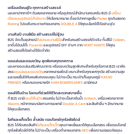
เครื่องเขียนคู่ใจ ทุกการสร้างสรรค์
มองหาปากกาดีๆ ดินสอหลากหลาย หรืออุปกรณ์สำนักงานครบครัน B2S มี
เครื่อง
เขียนและอุปกรณ์สำนักงาน
ให้เลือกมากมาย ตั้งแต่ปากกาลูกลื่น
Parker
ชุดดินสอกด
Rotring
ไปจนถึงกระดาษถ่ายเอกสาร
DOUBLE A
ให้คุณเลือกใช้ได้อย่างจุใจ
งานศิลป์ งานฝีมือ สร้างสรรค์ไม่รู้จบ
B2S จัดเต็มอุปกรณ์
ศิลปะและงานฝีมือ
สำหรับคนสร้างสรรค์ตัวจริง ทั้งสีไม้
Colleen
,
ขาตั้งไม้บนโต๊ะ
Pyramid
และอุปกรณ์ DIY ต่างๆ จาก
MONT MARTE
ให้คุณ
สร้างสรรค์ได้อย่างไร้ขีดจำกัด
ของเล่นและของขวัญ สุดพิเศษทุกเทศกาล
มองหาของเล่นเสริมพัฒนาการ หรือของขวัญสุดพิเศษสำหรับทุกโอกาส B2S เราคัด
สรร
ของเล่นและของขวัญ
หลากหลายสไตล์ เหมาะสำหรับทุกเพศทุกวัย สร้างความสุข
และรอยยิ้มให้กับคนพิเศษของคุณ ไม่ว่าจะเป็น กระเป๋าเก็บอุณหภูมิ
KAKAO
FRIENDS
หรือเกมจดหมายรัก
SIAM BOARDGAMES
เรามีครบ!
ของใช้ในบ้าน ไอเทมที่ช่วยให้ชีวิตสะดวกสบายขึ้น
ที่ B2S เรามี
ของใช้ในบ้าน
ครบครัน ไม่ว่าจะเป็นกาต้มน้ำ
Anitech
, เครื่องฟอกอากาศ
Xiaomi
, หน้ากากอนามัยทางการแพทย์
Double A Care
และสินค้าอื่น ๆ อีกมากมาย
ให้คุณเลือกสรร
ไอทีและแก็ดเจ็ต ล้ำสมัย ตอบโจทย์ทุกไลฟ์สไตล์
B2S ได้คัดสรรสินค้า
ไอทีและแก็ดเจ็ต
คุณภาพเยี่ยมมาให้คุณเลือกสรร เพื่อตอบโจทย์
ทุกไลฟ์สไตล์ดิจิทัล ไม่ว่าจะเป็น เครื่องทำลายเอกสาร
NEO
เพื่อความปลอดภัยของ