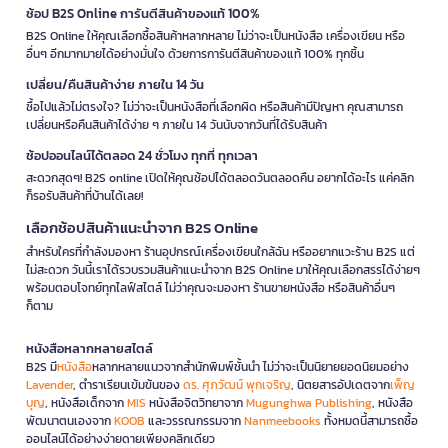
ช้อป B2S Online การันตีสินค้าของแท้ 100%
B2S Online ให้คุณเลือกซื้อสินค้าหลากหลาย ไม่ว่าจะเป็นหนังสือ เครื่องเขียน หรือ
อื่นๆ อีกมากมายได้อย่างมั่นใจ ด้วยการการันตีสินค้าของแท้ 100% ทุกชิ้น
เปลี่ยน/คืนสินค้าง่าย ภายใน 14 วัน
ซื้อไปแล้วไม่ตรงใจ? ไม่ว่าจะเป็นหนังสือที่เลือกผิด หรือสินค้ามีปัญหา คุณสามารถ
เปลี่ยนหรือคืนสินค้าได้ง่าย ๆ ภายใน 14 วันนับจากวันที่ได้รับสินค้า
ช้อปออนไลน์ได้ตลอด 24 ชั่วโมง ทุกที่ ทุกเวลา
สะดวกสุดๆ! B2S online เปิดให้คุณช้อปได้ตลอดวันตลอดคืน อยากได้อะไร แค่คลิก
ก็รอรับสินค้าที่บ้านได้เลย!
เลือกช้อปสินค้าแนะนำจาก B2S Online
สำหรับใครที่กำลังมองหา ร้านอุปกรณ์เครื่องเขียนใกล้ฉัน หรืออยากแวะร้าน B2S แต่
ไม่สะดวก วันนี้เราได้รวบรวมสินค้าแนะนำจาก B2S Online มาให้คุณเลือกสรรได้ง่ายๆ
พร้อมตอบโจทย์ทุกไลฟ์สไตล์ ไม่ว่าคุณจะมองหา ร้านขายหนังสือ หรือสินค้าอื่นๆ
ก็ตาม
หนังสือหลากหลายสไตล์
B2S มี
หนังสือ
หลากหลายแนวจากสำนักพิมพ์ชั้นนำ ไม่ว่าจะเป็นนิยายยอดนิยมอย่าง
Lavender
, ตำราเรียนเข้มข้นของ
ดร. ศุภวัฒน์ พุกเจริญ
, นิตยสารอัปเดตจาก
เพ็ญ
บุญ
, หนังสือเด็กจาก
MIS
หนังสือจิตวิทยาจาก
Mugunghwa Publishing
, หนังสือ
พัฒนาตนเองจาก
KOOB
และวรรณกรรมจาก
Nanmeebooks
ทั้งหมดนี้สามารถซื้อ
ออนไลน์ได้อย่างง่ายดายเพียงคลิกเดียว