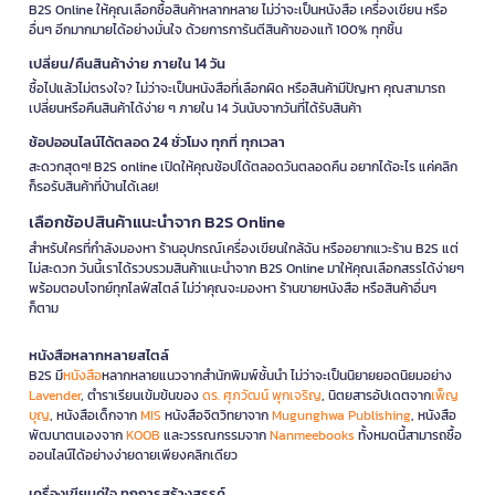
B2S Online ให้คุณเลือกซื้อสินค้าหลากหลาย ไม่ว่าจะเป็นหนังสือ เครื่องเขียน หรือ
อื่นๆ อีกมากมายได้อย่างมั่นใจ ด้วยการการันตีสินค้าของแท้ 100% ทุกชิ้น
เปลี่ยน/คืนสินค้าง่าย ภายใน 14 วัน
ซื้อไปแล้วไม่ตรงใจ? ไม่ว่าจะเป็นหนังสือที่เลือกผิด หรือสินค้ามีปัญหา คุณสามารถ
เปลี่ยนหรือคืนสินค้าได้ง่าย ๆ ภายใน 14 วันนับจากวันที่ได้รับสินค้า
ช้อปออนไลน์ได้ตลอด 24 ชั่วโมง ทุกที่ ทุกเวลา
สะดวกสุดๆ! B2S online เปิดให้คุณช้อปได้ตลอดวันตลอดคืน อยากได้อะไร แค่คลิก
ก็รอรับสินค้าที่บ้านได้เลย!
เลือกช้อปสินค้าแนะนำจาก B2S Online
สำหรับใครที่กำลังมองหา ร้านอุปกรณ์เครื่องเขียนใกล้ฉัน หรืออยากแวะร้าน B2S แต่
ไม่สะดวก วันนี้เราได้รวบรวมสินค้าแนะนำจาก B2S Online มาให้คุณเลือกสรรได้ง่ายๆ
พร้อมตอบโจทย์ทุกไลฟ์สไตล์ ไม่ว่าคุณจะมองหา ร้านขายหนังสือ หรือสินค้าอื่นๆ
ก็ตาม
หนังสือหลากหลายสไตล์
B2S มี
หนังสือ
หลากหลายแนวจากสำนักพิมพ์ชั้นนำ ไม่ว่าจะเป็นนิยายยอดนิยมอย่าง
Lavender
, ตำราเรียนเข้มข้นของ
ดร. ศุภวัฒน์ พุกเจริญ
, นิตยสารอัปเดตจาก
เพ็ญ
บุญ
, หนังสือเด็กจาก
MIS
หนังสือจิตวิทยาจาก
Mugunghwa Publishing
, หนังสือ
พัฒนาตนเองจาก
KOOB
และวรรณกรรมจาก
Nanmeebooks
ทั้งหมดนี้สามารถซื้อ
ออนไลน์ได้อย่างง่ายดายเพียงคลิกเดียว
เครื่องเขียนคู่ใจ ทุกการสร้างสรรค์