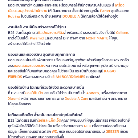
มองหาปากกาดีๆ ดินสอหลากหลาย หรืออุปกรณ์สำนักงานครบครัน B2S มี
เครื่อง
เขียนและอุปกรณ์สำนักงาน
ให้เลือกมากมาย ตั้งแต่ปากกาลูกลื่น
Parker
ชุดดินสอกด
Rotring
ไปจนถึงกระดาษถ่ายเอกสาร
DOUBLE A
ให้คุณเลือกใช้ได้อย่างจุใจ
งานศิลป์ งานฝีมือ สร้างสรรค์ไม่รู้จบ
B2S จัดเต็มอุปกรณ์
ศิลปะและงานฝีมือ
สำหรับคนสร้างสรรค์ตัวจริง ทั้งสีไม้
Colleen
,
ขาตั้งไม้บนโต๊ะ
Pyramid
และอุปกรณ์ DIY ต่างๆ จาก
MONT MARTE
ให้คุณ
สร้างสรรค์ได้อย่างไร้ขีดจำกัด
ของเล่นและของขวัญ สุดพิเศษทุกเทศกาล
มองหาของเล่นเสริมพัฒนาการ หรือของขวัญสุดพิเศษสำหรับทุกโอกาส B2S เราคัด
สรร
ของเล่นและของขวัญ
หลากหลายสไตล์ เหมาะสำหรับทุกเพศทุกวัย สร้างความสุข
และรอยยิ้มให้กับคนพิเศษของคุณ ไม่ว่าจะเป็น กระเป๋าเก็บอุณหภูมิ
KAKAO
FRIENDS
หรือเกมจดหมายรัก
SIAM BOARDGAMES
เรามีครบ!
ของใช้ในบ้าน ไอเทมที่ช่วยให้ชีวิตสะดวกสบายขึ้น
ที่ B2S เรามี
ของใช้ในบ้าน
ครบครัน ไม่ว่าจะเป็นกาต้มน้ำ
Anitech
, เครื่องฟอกอากาศ
Xiaomi
, หน้ากากอนามัยทางการแพทย์
Double A Care
และสินค้าอื่น ๆ อีกมากมาย
ให้คุณเลือกสรร
ไอทีและแก็ดเจ็ต ล้ำสมัย ตอบโจทย์ทุกไลฟ์สไตล์
B2S ได้คัดสรรสินค้า
ไอทีและแก็ดเจ็ต
คุณภาพเยี่ยมมาให้คุณเลือกสรร เพื่อตอบโจทย์
ทุกไลฟ์สไตล์ดิจิทัล ไม่ว่าจะเป็น เครื่องทำลายเอกสาร
NEO
เพื่อความปลอดภัยของ
ข้อมูล, เอ็กซ์เทอนัลฮาร์ดดิสก์
WD
, หรือ คีย์บอร์ดไร้สายเมาส์คอมโบ
GEEZER
ที่ช่วย
ให้การทำงานของคุณสะดวกสบายยิ่งขึ้น