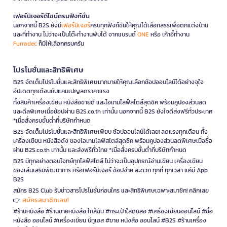
เฟอร์นิเจอร์ดีไซน์ครบฟังก์ชั่น
นอกจากนี้ B2S ยังมี
เฟอร์นิเจอร์
ครบทุกฟังก์ชันให้คุณได้เลือกสรรเพื่อตกแต่งบ้าน
และที่ทำงาน ไม่ว่าจะเป็นโต๊ะทำงานพับได้ จากแบรนด์
ONE
หรือ เก้าอี้ทำงาน
Furradec
ก็มีให้เลือกครบครัน
โปรโมชั่นและสิทธิพิเศษ
B2S จัดเต็มโปรโมชั่นและสิทธิพิเศษมากมายให้คุณเลือกช้อปออนไลน์ได้อย่างจุใจ
อัปเดตทุกเดือนกับแคมเปญลดราคาแรง
ทั้งสินค้าเครื่องเขียน หนังสือขายดี และไอเทมไลฟ์สไตล์สุดชิค พร้อมคูปองส่วนลด
และดีลพิเศษเมื่อช้อปผ่าน B2S.co.th เท่านั้น นอกจากนี้ B2S ยังใจดีส่งฟรีทั่วประเทศ
*เมื่อสั่งครบขั้นต่ำที่บริษัทกำหนด
B2S จัดเต็มโปรโมชั่นและสิทธิพิเศษเพียบ ช้อปออนไลน์ได้เลย! ลดแรงทุกเดือน ทั้ง
เครื่องเขียน หนังสือดัง ของไอเทมไลฟ์สไตล์สุดชิค พร้อมคูปองส่วนลดพิเศษเมื่อซื้อ
ผ่าน B2S.co.th เท่านั้น และส่งฟรีทั่วไทย *เมื่อสั่งครบขั้นต่ำที่บริษัทกำหนด
B2S มีทุกอย่างตอบโจทย์ทุกไลฟ์สไตล์ ไม่ว่าจะเป็นอุปกรณ์อ่านเขียน เครื่องเขียน
ของเล่นเสริมพัฒนาการ หรือเฟอร์นิเจอร์ ช้อปง่าย สะดวก ทุกที่ ทุกเวลา แค่มี App
B2S
สมัคร B2S Club รับข่าวสารโปรโมชั่นก่อนใคร และสิทธิพิเศษเฉพาะสมาชิก! คลิกเลย
สมัครสมาชิกเลย!
👉
#ร้านหนังสือ #ร้านขายหนังสือ ใกล้ฉัน #กระเป๋าใส่ดินสอ #เครื่องเขียนออนไลน์ #ซื้อ
หนังสือ ออนไลน์ #เครื่องเขียน บีทูเอส #ขาย หนังสือ ออนไลน์ #B2S #ร้านเครื่อง