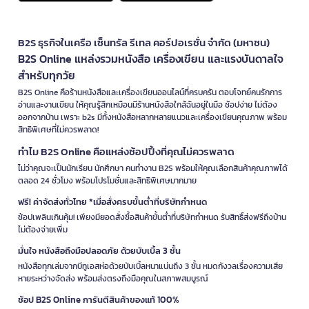
B2S ธุรกิจในเครือ เซ็นทรัล รีเทล คอร์ปอเรชั่น จำกัด (มหาชน)
B2S Online แหล่งรวมหนังสือ เครื่องเขียน และแรงบันดาลใจ
สำหรับทุกวัย
B2S Online คือร้านหนังสือและเครื่องเขียนออนไลน์ที่ครบครัน ตอบโจทย์คนรักการ
อ่านและงานเขียน ให้คุณรู้สึกเหมือนมีร้านหนังสือใกล้ฉันอยู่ในมือ ช้อปง่าย ไม่ต้อง
ออกจากบ้าน เพราะ b2s มีทั้งหนังสือหลากหลายแนวและเครื่องเขียนคุณภาพ พร้อม
สิทธิพิเศษที่ไม่ควรพลาด!
ทำไม B2S Online คือแหล่งช้อปปิ้งที่คุณไม่ควรพลาด
ไม่ว่าคุณจะเป็นนักเรียน นักศึกษา คนทำงาน B2S พร้อมให้คุณเลือกสินค้าคุณภาพได้
ตลอด 24 ชั่วโมง พร้อมโปรโมชั่นและสิทธิพิเศษมากมาย
ฟรี! ค่าจัดส่งทั่วไทย *เมื่อสั่งครบขั้นต่ำที่บริษัทกำหนด
ช้อปเพลินเกินคุ้ม! เพียงมียอดสั่งซื้อสินค้าขั้นต่ำที่บริษัทกำหนด รับสิทธิ์ส่งฟรีถึงบ้าน
ไม่ต้องจ่ายเพิ่ม
มั่นใจ หนังสือถึงมือปลอดภัย ด้วยบับเบิ้ล 3 ชั้น
หนังสือทุกเล่มจากบีทูเอสห่อด้วยบับเบิ้ลหนาแน่นถึง 3 ชั้น หมดกังวลเรื่องความเสีย
หายระหว่างจัดส่ง พร้อมส่งตรงถึงมือคุณในสภาพสมบูรณ์
ช้อป B2S Online การันตีสินค้าของแท้ 100%