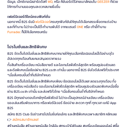
ข้อมูล, เอ็กซ์เทอนัลฮาร์ดดิสก์
WD
, หรือ คีย์บอร์ดไร้สายเมาส์คอมโบ
GEEZER
ที่ช่วย
ให้การทำงานของคุณสะดวกสบายยิ่งขึ้น
เฟอร์นิเจอร์ดีไซน์ครบฟังก์ชั่น
นอกจากนี้ B2S ยังมี
เฟอร์นิเจอร์
ครบทุกฟังก์ชันให้คุณได้เลือกสรรเพื่อตกแต่งบ้าน
และที่ทำงาน ไม่ว่าจะเป็นโต๊ะทำงานพับได้ จากแบรนด์
ONE
หรือ เก้าอี้ทำงาน
Furradec
ก็มีให้เลือกครบครัน
โปรโมชั่นและสิทธิพิเศษ
B2S จัดเต็มโปรโมชั่นและสิทธิพิเศษมากมายให้คุณเลือกช้อปออนไลน์ได้อย่างจุใจ
อัปเดตทุกเดือนกับแคมเปญลดราคาแรง
ทั้งสินค้าเครื่องเขียน หนังสือขายดี และไอเทมไลฟ์สไตล์สุดชิค พร้อมคูปองส่วนลด
และดีลพิเศษเมื่อช้อปผ่าน B2S.co.th เท่านั้น นอกจากนี้ B2S ยังใจดีส่งฟรีทั่วประเทศ
*เมื่อสั่งครบขั้นต่ำที่บริษัทกำหนด
B2S จัดเต็มโปรโมชั่นและสิทธิพิเศษเพียบ ช้อปออนไลน์ได้เลย! ลดแรงทุกเดือน ทั้ง
เครื่องเขียน หนังสือดัง ของไอเทมไลฟ์สไตล์สุดชิค พร้อมคูปองส่วนลดพิเศษเมื่อซื้อ
ผ่าน B2S.co.th เท่านั้น และส่งฟรีทั่วไทย *เมื่อสั่งครบขั้นต่ำที่บริษัทกำหนด
B2S มีทุกอย่างตอบโจทย์ทุกไลฟ์สไตล์ ไม่ว่าจะเป็นอุปกรณ์อ่านเขียน เครื่องเขียน
ของเล่นเสริมพัฒนาการ หรือเฟอร์นิเจอร์ ช้อปง่าย สะดวก ทุกที่ ทุกเวลา แค่มี App
B2S
สมัคร B2S Club รับข่าวสารโปรโมชั่นก่อนใคร และสิทธิพิเศษเฉพาะสมาชิก! คลิกเลย
สมัครสมาชิกเลย!
👉
#ร้านหนังสือ #ร้านขายหนังสือ ใกล้ฉัน #กระเป๋าใส่ดินสอ #เครื่องเขียนออนไลน์ #ซื้อ