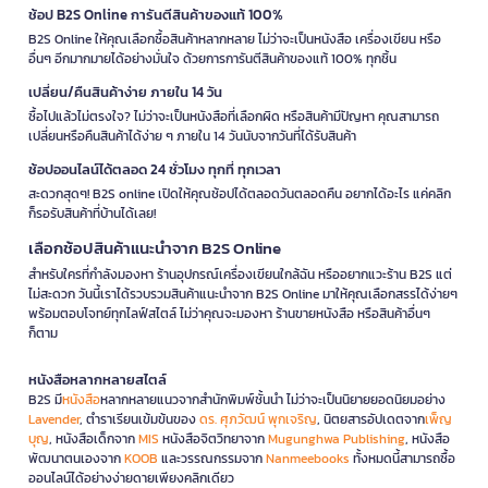
ช้อป B2S Online การันตีสินค้าของแท้ 100%
B2S Online ให้คุณเลือกซื้อสินค้าหลากหลาย ไม่ว่าจะเป็นหนังสือ เครื่องเขียน หรือ
อื่นๆ อีกมากมายได้อย่างมั่นใจ ด้วยการการันตีสินค้าของแท้ 100% ทุกชิ้น
เปลี่ยน/คืนสินค้าง่าย ภายใน 14 วัน
ซื้อไปแล้วไม่ตรงใจ? ไม่ว่าจะเป็นหนังสือที่เลือกผิด หรือสินค้ามีปัญหา คุณสามารถ
เปลี่ยนหรือคืนสินค้าได้ง่าย ๆ ภายใน 14 วันนับจากวันที่ได้รับสินค้า
ช้อปออนไลน์ได้ตลอด 24 ชั่วโมง ทุกที่ ทุกเวลา
สะดวกสุดๆ! B2S online เปิดให้คุณช้อปได้ตลอดวันตลอดคืน อยากได้อะไร แค่คลิก
ก็รอรับสินค้าที่บ้านได้เลย!
เลือกช้อปสินค้าแนะนำจาก B2S Online
สำหรับใครที่กำลังมองหา ร้านอุปกรณ์เครื่องเขียนใกล้ฉัน หรืออยากแวะร้าน B2S แต่
ไม่สะดวก วันนี้เราได้รวบรวมสินค้าแนะนำจาก B2S Online มาให้คุณเลือกสรรได้ง่ายๆ
พร้อมตอบโจทย์ทุกไลฟ์สไตล์ ไม่ว่าคุณจะมองหา ร้านขายหนังสือ หรือสินค้าอื่นๆ
ก็ตาม
หนังสือหลากหลายสไตล์
B2S มี
หนังสือ
หลากหลายแนวจากสำนักพิมพ์ชั้นนำ ไม่ว่าจะเป็นนิยายยอดนิยมอย่าง
Lavender
, ตำราเรียนเข้มข้นของ
ดร. ศุภวัฒน์ พุกเจริญ
, นิตยสารอัปเดตจาก
เพ็ญ
บุญ
, หนังสือเด็กจาก
MIS
หนังสือจิตวิทยาจาก
Mugunghwa Publishing
, หนังสือ
พัฒนาตนเองจาก
KOOB
และวรรณกรรมจาก
Nanmeebooks
ทั้งหมดนี้สามารถซื้อ
ออนไลน์ได้อย่างง่ายดายเพียงคลิกเดียว