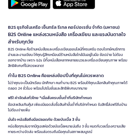
B2S ธุรกิจในเครือ เซ็นทรัล รีเทล คอร์ปอเรชั่น จำกัด (มหาชน)
B2S Online แหล่งรวมหนังสือ เครื่องเขียน และแรงบันดาลใจ
สำหรับทุกวัย
B2S Online คือร้านหนังสือและเครื่องเขียนออนไลน์ที่ครบครัน ตอบโจทย์คนรักการ
อ่านและงานเขียน ให้คุณรู้สึกเหมือนมีร้านหนังสือใกล้ฉันอยู่ในมือ ช้อปง่าย ไม่ต้อง
ออกจากบ้าน เพราะ b2s มีทั้งหนังสือหลากหลายแนวและเครื่องเขียนคุณภาพ พร้อม
สิทธิพิเศษที่ไม่ควรพลาด!
ทำไม B2S Online คือแหล่งช้อปปิ้งที่คุณไม่ควรพลาด
ไม่ว่าคุณจะเป็นนักเรียน นักศึกษา คนทำงาน B2S พร้อมให้คุณเลือกสินค้าคุณภาพได้
ตลอด 24 ชั่วโมง พร้อมโปรโมชั่นและสิทธิพิเศษมากมาย
ฟรี! ค่าจัดส่งทั่วไทย *เมื่อสั่งครบขั้นต่ำที่บริษัทกำหนด
ช้อปเพลินเกินคุ้ม! เพียงมียอดสั่งซื้อสินค้าขั้นต่ำที่บริษัทกำหนด รับสิทธิ์ส่งฟรีถึงบ้าน
ไม่ต้องจ่ายเพิ่ม
มั่นใจ หนังสือถึงมือปลอดภัย ด้วยบับเบิ้ล 3 ชั้น
หนังสือทุกเล่มจากบีทูเอสห่อด้วยบับเบิ้ลหนาแน่นถึง 3 ชั้น หมดกังวลเรื่องความเสีย
หายระหว่างจัดส่ง พร้อมส่งตรงถึงมือคุณในสภาพสมบูรณ์