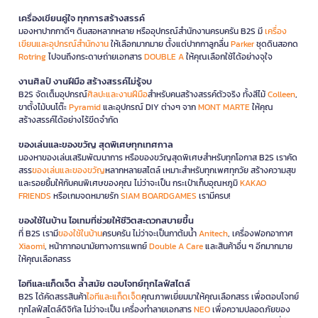
เครื่องเขียนคู่ใจ ทุกการสร้างสรรค์
มองหาปากกาดีๆ ดินสอหลากหลาย หรืออุปกรณ์สำนักงานครบครัน B2S มี
เครื่อง
เขียนและอุปกรณ์สำนักงาน
ให้เลือกมากมาย ตั้งแต่ปากกาลูกลื่น
Parker
ชุดดินสอกด
Rotring
ไปจนถึงกระดาษถ่ายเอกสาร
DOUBLE A
ให้คุณเลือกใช้ได้อย่างจุใจ
งานศิลป์ งานฝีมือ สร้างสรรค์ไม่รู้จบ
B2S จัดเต็มอุปกรณ์
ศิลปะและงานฝีมือ
สำหรับคนสร้างสรรค์ตัวจริง ทั้งสีไม้
Colleen
,
ขาตั้งไม้บนโต๊ะ
Pyramid
และอุปกรณ์ DIY ต่างๆ จาก
MONT MARTE
ให้คุณ
สร้างสรรค์ได้อย่างไร้ขีดจำกัด
ของเล่นและของขวัญ สุดพิเศษทุกเทศกาล
มองหาของเล่นเสริมพัฒนาการ หรือของขวัญสุดพิเศษสำหรับทุกโอกาส B2S เราคัด
สรร
ของเล่นและของขวัญ
หลากหลายสไตล์ เหมาะสำหรับทุกเพศทุกวัย สร้างความสุข
และรอยยิ้มให้กับคนพิเศษของคุณ ไม่ว่าจะเป็น กระเป๋าเก็บอุณหภูมิ
KAKAO
FRIENDS
หรือเกมจดหมายรัก
SIAM BOARDGAMES
เรามีครบ!
ของใช้ในบ้าน ไอเทมที่ช่วยให้ชีวิตสะดวกสบายขึ้น
ที่ B2S เรามี
ของใช้ในบ้าน
ครบครัน ไม่ว่าจะเป็นกาต้มน้ำ
Anitech
, เครื่องฟอกอากาศ
Xiaomi
, หน้ากากอนามัยทางการแพทย์
Double A Care
และสินค้าอื่น ๆ อีกมากมาย
ให้คุณเลือกสรร
ไอทีและแก็ดเจ็ต ล้ำสมัย ตอบโจทย์ทุกไลฟ์สไตล์
B2S ได้คัดสรรสินค้า
ไอทีและแก็ดเจ็ต
คุณภาพเยี่ยมมาให้คุณเลือกสรร เพื่อตอบโจทย์
ทุกไลฟ์สไตล์ดิจิทัล ไม่ว่าจะเป็น เครื่องทำลายเอกสาร
NEO
เพื่อความปลอดภัยของ