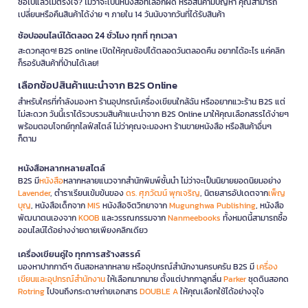
ซื้อไปแล้วไม่ตรงใจ? ไม่ว่าจะเป็นหนังสือที่เลือกผิด หรือสินค้ามีปัญหา คุณสามารถ
เปลี่ยนหรือคืนสินค้าได้ง่าย ๆ ภายใน 14 วันนับจากวันที่ได้รับสินค้า
ช้อปออนไลน์ได้ตลอด 24 ชั่วโมง ทุกที่ ทุกเวลา
สะดวกสุดๆ! B2S online เปิดให้คุณช้อปได้ตลอดวันตลอดคืน อยากได้อะไร แค่คลิก
ก็รอรับสินค้าที่บ้านได้เลย!
เลือกช้อปสินค้าแนะนำจาก B2S Online
สำหรับใครที่กำลังมองหา ร้านอุปกรณ์เครื่องเขียนใกล้ฉัน หรืออยากแวะร้าน B2S แต่
ไม่สะดวก วันนี้เราได้รวบรวมสินค้าแนะนำจาก B2S Online มาให้คุณเลือกสรรได้ง่ายๆ
พร้อมตอบโจทย์ทุกไลฟ์สไตล์ ไม่ว่าคุณจะมองหา ร้านขายหนังสือ หรือสินค้าอื่นๆ
ก็ตาม
หนังสือหลากหลายสไตล์
B2S มี
หนังสือ
หลากหลายแนวจากสำนักพิมพ์ชั้นนำ ไม่ว่าจะเป็นนิยายยอดนิยมอย่าง
Lavender
, ตำราเรียนเข้มข้นของ
ดร. ศุภวัฒน์ พุกเจริญ
, นิตยสารอัปเดตจาก
เพ็ญ
บุญ
, หนังสือเด็กจาก
MIS
หนังสือจิตวิทยาจาก
Mugunghwa Publishing
, หนังสือ
พัฒนาตนเองจาก
KOOB
และวรรณกรรมจาก
Nanmeebooks
ทั้งหมดนี้สามารถซื้อ
ออนไลน์ได้อย่างง่ายดายเพียงคลิกเดียว
เครื่องเขียนคู่ใจ ทุกการสร้างสรรค์
มองหาปากกาดีๆ ดินสอหลากหลาย หรืออุปกรณ์สำนักงานครบครัน B2S มี
เครื่อง
เขียนและอุปกรณ์สำนักงาน
ให้เลือกมากมาย ตั้งแต่ปากกาลูกลื่น
Parker
ชุดดินสอกด
Rotring
ไปจนถึงกระดาษถ่ายเอกสาร
DOUBLE A
ให้คุณเลือกใช้ได้อย่างจุใจ