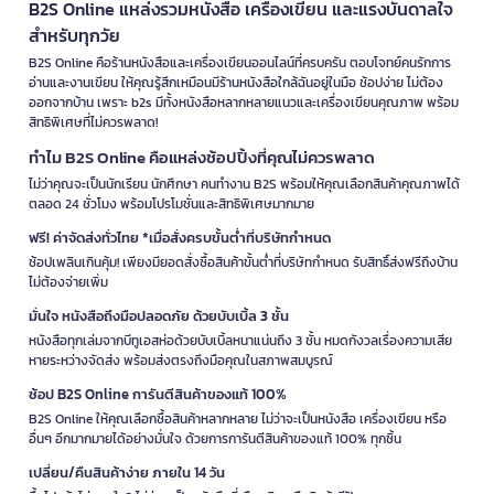
B2S Online แหล่งรวมหนังสือ เครื่องเขียน และแรงบันดาลใจ
สำหรับทุกวัย
B2S Online คือร้านหนังสือและเครื่องเขียนออนไลน์ที่ครบครัน ตอบโจทย์คนรักการ
อ่านและงานเขียน ให้คุณรู้สึกเหมือนมีร้านหนังสือใกล้ฉันอยู่ในมือ ช้อปง่าย ไม่ต้อง
ออกจากบ้าน เพราะ b2s มีทั้งหนังสือหลากหลายแนวและเครื่องเขียนคุณภาพ พร้อม
สิทธิพิเศษที่ไม่ควรพลาด!
ทำไม B2S Online คือแหล่งช้อปปิ้งที่คุณไม่ควรพลาด
ไม่ว่าคุณจะเป็นนักเรียน นักศึกษา คนทำงาน B2S พร้อมให้คุณเลือกสินค้าคุณภาพได้
ตลอด 24 ชั่วโมง พร้อมโปรโมชั่นและสิทธิพิเศษมากมาย
ฟรี! ค่าจัดส่งทั่วไทย *เมื่อสั่งครบขั้นต่ำที่บริษัทกำหนด
ช้อปเพลินเกินคุ้ม! เพียงมียอดสั่งซื้อสินค้าขั้นต่ำที่บริษัทกำหนด รับสิทธิ์ส่งฟรีถึงบ้าน
ไม่ต้องจ่ายเพิ่ม
มั่นใจ หนังสือถึงมือปลอดภัย ด้วยบับเบิ้ล 3 ชั้น
หนังสือทุกเล่มจากบีทูเอสห่อด้วยบับเบิ้ลหนาแน่นถึง 3 ชั้น หมดกังวลเรื่องความเสีย
หายระหว่างจัดส่ง พร้อมส่งตรงถึงมือคุณในสภาพสมบูรณ์
ช้อป B2S Online การันตีสินค้าของแท้ 100%
B2S Online ให้คุณเลือกซื้อสินค้าหลากหลาย ไม่ว่าจะเป็นหนังสือ เครื่องเขียน หรือ
อื่นๆ อีกมากมายได้อย่างมั่นใจ ด้วยการการันตีสินค้าของแท้ 100% ทุกชิ้น
เปลี่ยน/คืนสินค้าง่าย ภายใน 14 วัน