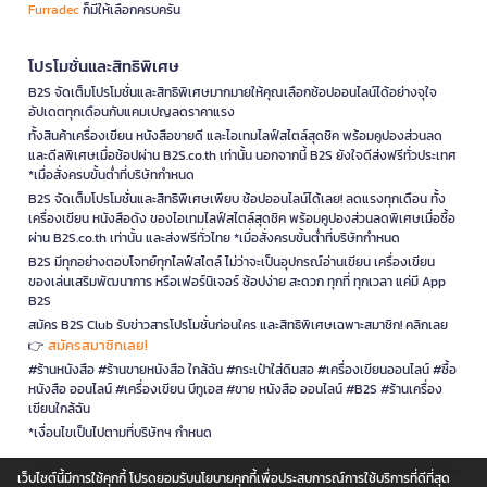
Furradec
ก็มีให้เลือกครบครัน
โปรโมชั่นและสิทธิพิเศษ
B2S จัดเต็มโปรโมชั่นและสิทธิพิเศษมากมายให้คุณเลือกช้อปออนไลน์ได้อย่างจุใจ
อัปเดตทุกเดือนกับแคมเปญลดราคาแรง
ทั้งสินค้าเครื่องเขียน หนังสือขายดี และไอเทมไลฟ์สไตล์สุดชิค พร้อมคูปองส่วนลด
และดีลพิเศษเมื่อช้อปผ่าน B2S.co.th เท่านั้น นอกจากนี้ B2S ยังใจดีส่งฟรีทั่วประเทศ
*เมื่อสั่งครบขั้นต่ำที่บริษัทกำหนด
B2S จัดเต็มโปรโมชั่นและสิทธิพิเศษเพียบ ช้อปออนไลน์ได้เลย! ลดแรงทุกเดือน ทั้ง
เครื่องเขียน หนังสือดัง ของไอเทมไลฟ์สไตล์สุดชิค พร้อมคูปองส่วนลดพิเศษเมื่อซื้อ
ผ่าน B2S.co.th เท่านั้น และส่งฟรีทั่วไทย *เมื่อสั่งครบขั้นต่ำที่บริษัทกำหนด
B2S มีทุกอย่างตอบโจทย์ทุกไลฟ์สไตล์ ไม่ว่าจะเป็นอุปกรณ์อ่านเขียน เครื่องเขียน
ของเล่นเสริมพัฒนาการ หรือเฟอร์นิเจอร์ ช้อปง่าย สะดวก ทุกที่ ทุกเวลา แค่มี App
B2S
สมัคร B2S Club รับข่าวสารโปรโมชั่นก่อนใคร และสิทธิพิเศษเฉพาะสมาชิก! คลิกเลย
สมัครสมาชิกเลย!
👉
#ร้านหนังสือ #ร้านขายหนังสือ ใกล้ฉัน #กระเป๋าใส่ดินสอ #เครื่องเขียนออนไลน์ #ซื้อ
หนังสือ ออนไลน์ #เครื่องเขียน บีทูเอส #ขาย หนังสือ ออนไลน์ #B2S #ร้านเครื่อง
เขียนใกล้ฉัน
*เงื่อนไขเป็นไปตามที่บริษัทฯ กำหนด
เว็บไซต์นี้มีการใช้คุกกี้ โปรดยอมรับนโยบายคุกกี้เพื่อประสบการณ์การใช้บริการที่ดีที่สุด