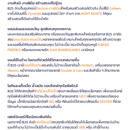
งานศิลป์ งานฝีมือ สร้างสรรค์ไม่รู้จบ
B2S จัดเต็มอุปกรณ์
ศิลปะและงานฝีมือ
สำหรับคนสร้างสรรค์ตัวจริง ทั้งสีไม้
Colleen
,
ขาตั้งไม้บนโต๊ะ
Pyramid
และอุปกรณ์ DIY ต่างๆ จาก
MONT MARTE
ให้คุณ
สร้างสรรค์ได้อย่างไร้ขีดจำกัด
ของเล่นและของขวัญ สุดพิเศษทุกเทศกาล
มองหาของเล่นเสริมพัฒนาการ หรือของขวัญสุดพิเศษสำหรับทุกโอกาส B2S เราคัด
สรร
ของเล่นและของขวัญ
หลากหลายสไตล์ เหมาะสำหรับทุกเพศทุกวัย สร้างความสุข
และรอยยิ้มให้กับคนพิเศษของคุณ ไม่ว่าจะเป็น กระเป๋าเก็บอุณหภูมิ
KAKAO
FRIENDS
หรือเกมจดหมายรัก
SIAM BOARDGAMES
เรามีครบ!
ของใช้ในบ้าน ไอเทมที่ช่วยให้ชีวิตสะดวกสบายขึ้น
ที่ B2S เรามี
ของใช้ในบ้าน
ครบครัน ไม่ว่าจะเป็นกาต้มน้ำ
Anitech
, เครื่องฟอกอากาศ
Xiaomi
, หน้ากากอนามัยทางการแพทย์
Double A Care
และสินค้าอื่น ๆ อีกมากมาย
ให้คุณเลือกสรร
ไอทีและแก็ดเจ็ต ล้ำสมัย ตอบโจทย์ทุกไลฟ์สไตล์
B2S ได้คัดสรรสินค้า
ไอทีและแก็ดเจ็ต
คุณภาพเยี่ยมมาให้คุณเลือกสรร เพื่อตอบโจทย์
ทุกไลฟ์สไตล์ดิจิทัล ไม่ว่าจะเป็น เครื่องทำลายเอกสาร
NEO
เพื่อความปลอดภัยของ
ข้อมูล, เอ็กซ์เทอนัลฮาร์ดดิสก์
WD
, หรือ คีย์บอร์ดไร้สายเมาส์คอมโบ
GEEZER
ที่ช่วย
ให้การทำงานของคุณสะดวกสบายยิ่งขึ้น
เฟอร์นิเจอร์ดีไซน์ครบฟังก์ชั่น
นอกจากนี้ B2S ยังมี
เฟอร์นิเจอร์
ครบทุกฟังก์ชันให้คุณได้เลือกสรรเพื่อตกแต่งบ้าน
และที่ทำงาน ไม่ว่าจะเป็นโต๊ะทำงานพับได้ จากแบรนด์
ONE
หรือ เก้าอี้ทำงาน