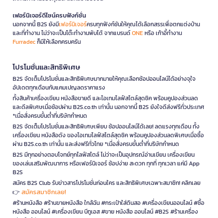
เฟอร์นิเจอร์ดีไซน์ครบฟังก์ชั่น
นอกจากนี้ B2S ยังมี
เฟอร์นิเจอร์
ครบทุกฟังก์ชันให้คุณได้เลือกสรรเพื่อตกแต่งบ้าน
และที่ทำงาน ไม่ว่าจะเป็นโต๊ะทำงานพับได้ จากแบรนด์
ONE
หรือ เก้าอี้ทำงาน
Furradec
ก็มีให้เลือกครบครัน
โปรโมชั่นและสิทธิพิเศษ
B2S จัดเต็มโปรโมชั่นและสิทธิพิเศษมากมายให้คุณเลือกช้อปออนไลน์ได้อย่างจุใจ
อัปเดตทุกเดือนกับแคมเปญลดราคาแรง
ทั้งสินค้าเครื่องเขียน หนังสือขายดี และไอเทมไลฟ์สไตล์สุดชิค พร้อมคูปองส่วนลด
และดีลพิเศษเมื่อช้อปผ่าน B2S.co.th เท่านั้น นอกจากนี้ B2S ยังใจดีส่งฟรีทั่วประเทศ
*เมื่อสั่งครบขั้นต่ำที่บริษัทกำหนด
B2S จัดเต็มโปรโมชั่นและสิทธิพิเศษเพียบ ช้อปออนไลน์ได้เลย! ลดแรงทุกเดือน ทั้ง
เครื่องเขียน หนังสือดัง ของไอเทมไลฟ์สไตล์สุดชิค พร้อมคูปองส่วนลดพิเศษเมื่อซื้อ
ผ่าน B2S.co.th เท่านั้น และส่งฟรีทั่วไทย *เมื่อสั่งครบขั้นต่ำที่บริษัทกำหนด
B2S มีทุกอย่างตอบโจทย์ทุกไลฟ์สไตล์ ไม่ว่าจะเป็นอุปกรณ์อ่านเขียน เครื่องเขียน
ของเล่นเสริมพัฒนาการ หรือเฟอร์นิเจอร์ ช้อปง่าย สะดวก ทุกที่ ทุกเวลา แค่มี App
B2S
สมัคร B2S Club รับข่าวสารโปรโมชั่นก่อนใคร และสิทธิพิเศษเฉพาะสมาชิก! คลิกเลย
สมัครสมาชิกเลย!
👉
#ร้านหนังสือ #ร้านขายหนังสือ ใกล้ฉัน #กระเป๋าใส่ดินสอ #เครื่องเขียนออนไลน์ #ซื้อ
หนังสือ ออนไลน์ #เครื่องเขียน บีทูเอส #ขาย หนังสือ ออนไลน์ #B2S #ร้านเครื่อง