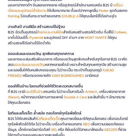
มองหาปากกาดีๆ ดินสอหลากหลาย หรืออุปกรณ์สำนักงานครบครัน B2S มี
เครื่อง
เขียนและอุปกรณ์สำนักงาน
ให้เลือกมากมาย ตั้งแต่ปากกาลูกลื่น
Parker
ชุดดินสอกด
Rotring
ไปจนถึงกระดาษถ่ายเอกสาร
DOUBLE A
ให้คุณเลือกใช้ได้อย่างจุใจ
งานศิลป์ งานฝีมือ สร้างสรรค์ไม่รู้จบ
B2S จัดเต็มอุปกรณ์
ศิลปะและงานฝีมือ
สำหรับคนสร้างสรรค์ตัวจริง ทั้งสีไม้
Colleen
,
ขาตั้งไม้บนโต๊ะ
Pyramid
และอุปกรณ์ DIY ต่างๆ จาก
MONT MARTE
ให้คุณ
สร้างสรรค์ได้อย่างไร้ขีดจำกัด
ของเล่นและของขวัญ สุดพิเศษทุกเทศกาล
มองหาของเล่นเสริมพัฒนาการ หรือของขวัญสุดพิเศษสำหรับทุกโอกาส B2S เราคัด
สรร
ของเล่นและของขวัญ
หลากหลายสไตล์ เหมาะสำหรับทุกเพศทุกวัย สร้างความสุข
และรอยยิ้มให้กับคนพิเศษของคุณ ไม่ว่าจะเป็น กระเป๋าเก็บอุณหภูมิ
KAKAO
FRIENDS
หรือเกมจดหมายรัก
SIAM BOARDGAMES
เรามีครบ!
ของใช้ในบ้าน ไอเทมที่ช่วยให้ชีวิตสะดวกสบายขึ้น
ที่ B2S เรามี
ของใช้ในบ้าน
ครบครัน ไม่ว่าจะเป็นกาต้มน้ำ
Anitech
, เครื่องฟอกอากาศ
Xiaomi
, หน้ากากอนามัยทางการแพทย์
Double A Care
และสินค้าอื่น ๆ อีกมากมาย
ให้คุณเลือกสรร
ไอทีและแก็ดเจ็ต ล้ำสมัย ตอบโจทย์ทุกไลฟ์สไตล์
B2S ได้คัดสรรสินค้า
ไอทีและแก็ดเจ็ต
คุณภาพเยี่ยมมาให้คุณเลือกสรร เพื่อตอบโจทย์
ทุกไลฟ์สไตล์ดิจิทัล ไม่ว่าจะเป็น เครื่องทำลายเอกสาร
NEO
เพื่อความปลอดภัยของ
ข้อมูล, เอ็กซ์เทอนัลฮาร์ดดิสก์
WD
, หรือ คีย์บอร์ดไร้สายเมาส์คอมโบ
GEEZER
ที่ช่วย
ให้การทำงานของคุณสะดวกสบายยิ่งขึ้น