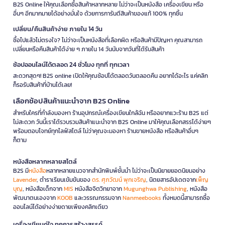
B2S Online ให้คุณเลือกซื้อสินค้าหลากหลาย ไม่ว่าจะเป็นหนังสือ เครื่องเขียน หรือ
อื่นๆ อีกมากมายได้อย่างมั่นใจ ด้วยการการันตีสินค้าของแท้ 100% ทุกชิ้น
เปลี่ยน/คืนสินค้าง่าย ภายใน 14 วัน
ซื้อไปแล้วไม่ตรงใจ? ไม่ว่าจะเป็นหนังสือที่เลือกผิด หรือสินค้ามีปัญหา คุณสามารถ
เปลี่ยนหรือคืนสินค้าได้ง่าย ๆ ภายใน 14 วันนับจากวันที่ได้รับสินค้า
ช้อปออนไลน์ได้ตลอด 24 ชั่วโมง ทุกที่ ทุกเวลา
สะดวกสุดๆ! B2S online เปิดให้คุณช้อปได้ตลอดวันตลอดคืน อยากได้อะไร แค่คลิก
ก็รอรับสินค้าที่บ้านได้เลย!
เลือกช้อปสินค้าแนะนำจาก B2S Online
สำหรับใครที่กำลังมองหา ร้านอุปกรณ์เครื่องเขียนใกล้ฉัน หรืออยากแวะร้าน B2S แต่
ไม่สะดวก วันนี้เราได้รวบรวมสินค้าแนะนำจาก B2S Online มาให้คุณเลือกสรรได้ง่ายๆ
พร้อมตอบโจทย์ทุกไลฟ์สไตล์ ไม่ว่าคุณจะมองหา ร้านขายหนังสือ หรือสินค้าอื่นๆ
ก็ตาม
หนังสือหลากหลายสไตล์
B2S มี
หนังสือ
หลากหลายแนวจากสำนักพิมพ์ชั้นนำ ไม่ว่าจะเป็นนิยายยอดนิยมอย่าง
Lavender
, ตำราเรียนเข้มข้นของ
ดร. ศุภวัฒน์ พุกเจริญ
, นิตยสารอัปเดตจาก
เพ็ญ
บุญ
, หนังสือเด็กจาก
MIS
หนังสือจิตวิทยาจาก
Mugunghwa Publishing
, หนังสือ
พัฒนาตนเองจาก
KOOB
และวรรณกรรมจาก
Nanmeebooks
ทั้งหมดนี้สามารถซื้อ
ออนไลน์ได้อย่างง่ายดายเพียงคลิกเดียว
เครื่องเขียนคู่ใจ ทุกการสร้างสรรค์