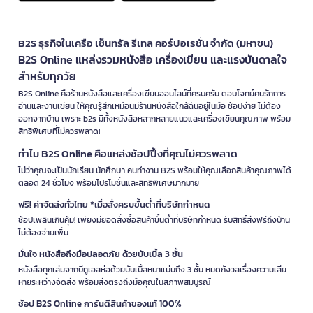
B2S ธุรกิจในเครือ เซ็นทรัล รีเทล คอร์ปอเรชั่น จำกัด (มหาชน)
B2S Online แหล่งรวมหนังสือ เครื่องเขียน และแรงบันดาลใจ
สำหรับทุกวัย
B2S Online คือร้านหนังสือและเครื่องเขียนออนไลน์ที่ครบครัน ตอบโจทย์คนรักการ
อ่านและงานเขียน ให้คุณรู้สึกเหมือนมีร้านหนังสือใกล้ฉันอยู่ในมือ ช้อปง่าย ไม่ต้อง
ออกจากบ้าน เพราะ b2s มีทั้งหนังสือหลากหลายแนวและเครื่องเขียนคุณภาพ พร้อม
สิทธิพิเศษที่ไม่ควรพลาด!
ทำไม B2S Online คือแหล่งช้อปปิ้งที่คุณไม่ควรพลาด
ไม่ว่าคุณจะเป็นนักเรียน นักศึกษา คนทำงาน B2S พร้อมให้คุณเลือกสินค้าคุณภาพได้
ตลอด 24 ชั่วโมง พร้อมโปรโมชั่นและสิทธิพิเศษมากมาย
ฟรี! ค่าจัดส่งทั่วไทย *เมื่อสั่งครบขั้นต่ำที่บริษัทกำหนด
ช้อปเพลินเกินคุ้ม! เพียงมียอดสั่งซื้อสินค้าขั้นต่ำที่บริษัทกำหนด รับสิทธิ์ส่งฟรีถึงบ้าน
ไม่ต้องจ่ายเพิ่ม
มั่นใจ หนังสือถึงมือปลอดภัย ด้วยบับเบิ้ล 3 ชั้น
หนังสือทุกเล่มจากบีทูเอสห่อด้วยบับเบิ้ลหนาแน่นถึง 3 ชั้น หมดกังวลเรื่องความเสีย
หายระหว่างจัดส่ง พร้อมส่งตรงถึงมือคุณในสภาพสมบูรณ์
ช้อป B2S Online การันตีสินค้าของแท้ 100%