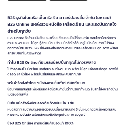
B2S ธุรกิจในเครือ เซ็นทรัล รีเทล คอร์ปอเรชั่น จำกัด (มหาชน)
B2S Online แหล่งรวมหนังสือ เครื่องเขียน และแรงบันดาลใจ
สำหรับทุกวัย
B2S Online คือร้านหนังสือและเครื่องเขียนออนไลน์ที่ครบครัน ตอบโจทย์คนรักการ
อ่านและงานเขียน ให้คุณรู้สึกเหมือนมีร้านหนังสือใกล้ฉันอยู่ในมือ ช้อปง่าย ไม่ต้อง
ออกจากบ้าน เพราะ b2s มีทั้งหนังสือหลากหลายแนวและเครื่องเขียนคุณภาพ พร้อม
สิทธิพิเศษที่ไม่ควรพลาด!
ทำไม B2S Online คือแหล่งช้อปปิ้งที่คุณไม่ควรพลาด
ไม่ว่าคุณจะเป็นนักเรียน นักศึกษา คนทำงาน B2S พร้อมให้คุณเลือกสินค้าคุณภาพได้
ตลอด 24 ชั่วโมง พร้อมโปรโมชั่นและสิทธิพิเศษมากมาย
ฟรี! ค่าจัดส่งทั่วไทย *เมื่อสั่งครบขั้นต่ำที่บริษัทกำหนด
ช้อปเพลินเกินคุ้ม! เพียงมียอดสั่งซื้อสินค้าขั้นต่ำที่บริษัทกำหนด รับสิทธิ์ส่งฟรีถึงบ้าน
ไม่ต้องจ่ายเพิ่ม
มั่นใจ หนังสือถึงมือปลอดภัย ด้วยบับเบิ้ล 3 ชั้น
หนังสือทุกเล่มจากบีทูเอสห่อด้วยบับเบิ้ลหนาแน่นถึง 3 ชั้น หมดกังวลเรื่องความเสีย
หายระหว่างจัดส่ง พร้อมส่งตรงถึงมือคุณในสภาพสมบูรณ์
ช้อป B2S Online การันตีสินค้าของแท้ 100%