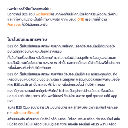
เฟอร์นิเจอร์ดีไซน์ครบฟังก์ชั่น
นอกจากนี้ B2S ยังมี
เฟอร์นิเจอร์
ครบทุกฟังก์ชันให้คุณได้เลือกสรรเพื่อตกแต่งบ้าน
และที่ทำงาน ไม่ว่าจะเป็นโต๊ะทำงานพับได้ จากแบรนด์
ONE
หรือ เก้าอี้ทำงาน
Furradec
ก็มีให้เลือกครบครัน
โปรโมชั่นและสิทธิพิเศษ
B2S จัดเต็มโปรโมชั่นและสิทธิพิเศษมากมายให้คุณเลือกช้อปออนไลน์ได้อย่างจุใจ
อัปเดตทุกเดือนกับแคมเปญลดราคาแรง
ทั้งสินค้าเครื่องเขียน หนังสือขายดี และไอเทมไลฟ์สไตล์สุดชิค พร้อมคูปองส่วนลด
และดีลพิเศษเมื่อช้อปผ่าน B2S.co.th เท่านั้น นอกจากนี้ B2S ยังใจดีส่งฟรีทั่วประเทศ
*เมื่อสั่งครบขั้นต่ำที่บริษัทกำหนด
B2S จัดเต็มโปรโมชั่นและสิทธิพิเศษเพียบ ช้อปออนไลน์ได้เลย! ลดแรงทุกเดือน ทั้ง
เครื่องเขียน หนังสือดัง ของไอเทมไลฟ์สไตล์สุดชิค พร้อมคูปองส่วนลดพิเศษเมื่อซื้อ
ผ่าน B2S.co.th เท่านั้น และส่งฟรีทั่วไทย *เมื่อสั่งครบขั้นต่ำที่บริษัทกำหนด
B2S มีทุกอย่างตอบโจทย์ทุกไลฟ์สไตล์ ไม่ว่าจะเป็นอุปกรณ์อ่านเขียน เครื่องเขียน
ของเล่นเสริมพัฒนาการ หรือเฟอร์นิเจอร์ ช้อปง่าย สะดวก ทุกที่ ทุกเวลา แค่มี App
B2S
สมัคร B2S Club รับข่าวสารโปรโมชั่นก่อนใคร และสิทธิพิเศษเฉพาะสมาชิก! คลิกเลย
สมัครสมาชิกเลย!
👉
#ร้านหนังสือ #ร้านขายหนังสือ ใกล้ฉัน #กระเป๋าใส่ดินสอ #เครื่องเขียนออนไลน์ #ซื้อ
หนังสือ ออนไลน์ #เครื่องเขียน บีทูเอส #ขาย หนังสือ ออนไลน์ #B2S #ร้านเครื่อง