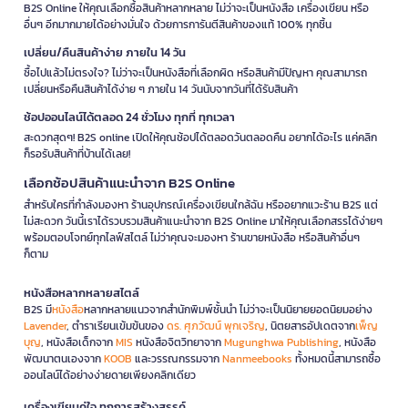
B2S Online ให้คุณเลือกซื้อสินค้าหลากหลาย ไม่ว่าจะเป็นหนังสือ เครื่องเขียน หรือ
อื่นๆ อีกมากมายได้อย่างมั่นใจ ด้วยการการันตีสินค้าของแท้ 100% ทุกชิ้น
เปลี่ยน/คืนสินค้าง่าย ภายใน 14 วัน
ซื้อไปแล้วไม่ตรงใจ? ไม่ว่าจะเป็นหนังสือที่เลือกผิด หรือสินค้ามีปัญหา คุณสามารถ
เปลี่ยนหรือคืนสินค้าได้ง่าย ๆ ภายใน 14 วันนับจากวันที่ได้รับสินค้า
ช้อปออนไลน์ได้ตลอด 24 ชั่วโมง ทุกที่ ทุกเวลา
สะดวกสุดๆ! B2S online เปิดให้คุณช้อปได้ตลอดวันตลอดคืน อยากได้อะไร แค่คลิก
ก็รอรับสินค้าที่บ้านได้เลย!
เลือกช้อปสินค้าแนะนำจาก B2S Online
สำหรับใครที่กำลังมองหา ร้านอุปกรณ์เครื่องเขียนใกล้ฉัน หรืออยากแวะร้าน B2S แต่
ไม่สะดวก วันนี้เราได้รวบรวมสินค้าแนะนำจาก B2S Online มาให้คุณเลือกสรรได้ง่ายๆ
พร้อมตอบโจทย์ทุกไลฟ์สไตล์ ไม่ว่าคุณจะมองหา ร้านขายหนังสือ หรือสินค้าอื่นๆ
ก็ตาม
หนังสือหลากหลายสไตล์
B2S มี
หนังสือ
หลากหลายแนวจากสำนักพิมพ์ชั้นนำ ไม่ว่าจะเป็นนิยายยอดนิยมอย่าง
Lavender
, ตำราเรียนเข้มข้นของ
ดร. ศุภวัฒน์ พุกเจริญ
, นิตยสารอัปเดตจาก
เพ็ญ
บุญ
, หนังสือเด็กจาก
MIS
หนังสือจิตวิทยาจาก
Mugunghwa Publishing
, หนังสือ
พัฒนาตนเองจาก
KOOB
และวรรณกรรมจาก
Nanmeebooks
ทั้งหมดนี้สามารถซื้อ
ออนไลน์ได้อย่างง่ายดายเพียงคลิกเดียว
เครื่องเขียนคู่ใจ ทุกการสร้างสรรค์