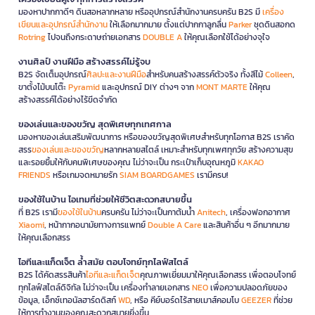
มองหาปากกาดีๆ ดินสอหลากหลาย หรืออุปกรณ์สำนักงานครบครัน B2S มี
เครื่อง
เขียนและอุปกรณ์สำนักงาน
ให้เลือกมากมาย ตั้งแต่ปากกาลูกลื่น
Parker
ชุดดินสอกด
Rotring
ไปจนถึงกระดาษถ่ายเอกสาร
DOUBLE A
ให้คุณเลือกใช้ได้อย่างจุใจ
งานศิลป์ งานฝีมือ สร้างสรรค์ไม่รู้จบ
B2S จัดเต็มอุปกรณ์
ศิลปะและงานฝีมือ
สำหรับคนสร้างสรรค์ตัวจริง ทั้งสีไม้
Colleen
,
ขาตั้งไม้บนโต๊ะ
Pyramid
และอุปกรณ์ DIY ต่างๆ จาก
MONT MARTE
ให้คุณ
สร้างสรรค์ได้อย่างไร้ขีดจำกัด
ของเล่นและของขวัญ สุดพิเศษทุกเทศกาล
มองหาของเล่นเสริมพัฒนาการ หรือของขวัญสุดพิเศษสำหรับทุกโอกาส B2S เราคัด
สรร
ของเล่นและของขวัญ
หลากหลายสไตล์ เหมาะสำหรับทุกเพศทุกวัย สร้างความสุข
และรอยยิ้มให้กับคนพิเศษของคุณ ไม่ว่าจะเป็น กระเป๋าเก็บอุณหภูมิ
KAKAO
FRIENDS
หรือเกมจดหมายรัก
SIAM BOARDGAMES
เรามีครบ!
ของใช้ในบ้าน ไอเทมที่ช่วยให้ชีวิตสะดวกสบายขึ้น
ที่ B2S เรามี
ของใช้ในบ้าน
ครบครัน ไม่ว่าจะเป็นกาต้มน้ำ
Anitech
, เครื่องฟอกอากาศ
Xiaomi
, หน้ากากอนามัยทางการแพทย์
Double A Care
และสินค้าอื่น ๆ อีกมากมาย
ให้คุณเลือกสรร
ไอทีและแก็ดเจ็ต ล้ำสมัย ตอบโจทย์ทุกไลฟ์สไตล์
B2S ได้คัดสรรสินค้า
ไอทีและแก็ดเจ็ต
คุณภาพเยี่ยมมาให้คุณเลือกสรร เพื่อตอบโจทย์
ทุกไลฟ์สไตล์ดิจิทัล ไม่ว่าจะเป็น เครื่องทำลายเอกสาร
NEO
เพื่อความปลอดภัยของ
ข้อมูล, เอ็กซ์เทอนัลฮาร์ดดิสก์
WD
, หรือ คีย์บอร์ดไร้สายเมาส์คอมโบ
GEEZER
ที่ช่วย
ให้การทำงานของคุณสะดวกสบายยิ่งขึ้น