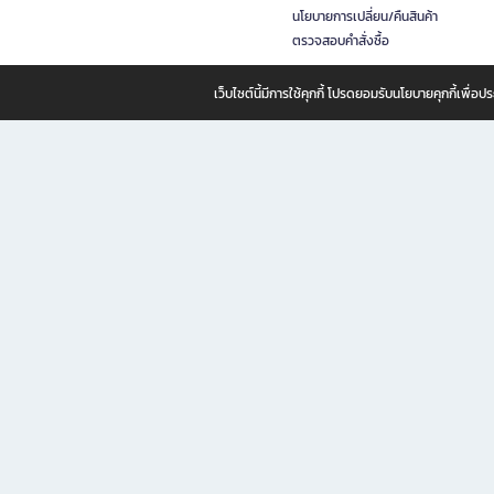
นโยบายการเปลี่ยน/คืนสินค้า
ตรวจสอบคำสั่งซื้อ
เว็บไซต์นี้มีการใช้คุกกี้ โปรดยอมรับนโยบายคุกกี้เพื่
B2S ธุรกิจในเครือ เซ็นทรัล รีเทล คอร์ปอเรชั่น จำกัด (มหาชน)
B2S Online แหล่งรวมหนังสือ เครื่องเขียน และแรงบันดาลใจสำหรับ
B2S Online คือร้านหนังสือและเครื่องเขียนออนไลน์ที่ครบครัน ตอบโจทย์คนรักการอ่านและงานเ
ทำไม B2S Online คือแหล่งช้อปปิ้งที่คุณไม่ควรพลาด
ไม่ว่าคุณจะเป็นนักเรียน นักศึกษา คนทำงาน B2S พร้อมให้คุณเลือกสินค้าคุณภาพได้ตลอด 24