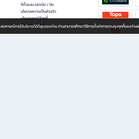
ที่ตั้งและเวลาเปิด / ปิด
นโยบายความเป็นส่วนตัว
นโยบายการใช้คุกกี้
นักลงทุนสัมพันธ์
อประสบการณ์การใช้บริการที่ดีที่สุดของท่าน ท่านสามารถศึกษาวิธีการตั้งค่าการควบคุมคุกกี้ของท่าน
ทุกวัย
ขียน ให้คุณรู้สึกเหมือนมีร้านหนังสือใกล้ฉันอยู่ในมือ ช้อปง่าย ไม่ต้องออกจากบ้าน เพราะ b2
 ชั่วโมง พร้อมโปรโมชั่นและสิทธิพิเศษมากมาย