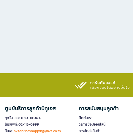
การันตีของแท้
เลือกช้อปได้อย่างมั่นใจ​
ศูนย์บริการลูกค้าบีทูเอส
การสนับสนุนลูกค้า
ทุกวัน เวลา 8.30-18.00 น.
ติดต่อเรา
โทรศัพท์: 02-115-0999
วิธีการช้อปออนไลน์
อีเมล:
b2sonlineshopping@b2s.co.th
การจัดส่งสินค้า