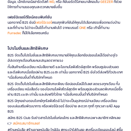
ข้อมูล, เอ็กซ์เทอนัลฮาร์ดดิสก์
WD
, หรือ คีย์บอร์ดไร้สายเมาส์คอมโบ
GEEZER
ที่ช่วย
ให้การทำงานของคุณสะดวกสบายยิ่งขึ้น
เฟอร์นิเจอร์ดีไซน์ครบฟังก์ชั่น
นอกจากนี้ B2S ยังมี
เฟอร์นิเจอร์
ครบทุกฟังก์ชันให้คุณได้เลือกสรรเพื่อตกแต่งบ้าน
และที่ทำงาน ไม่ว่าจะเป็นโต๊ะทำงานพับได้ จากแบรนด์
ONE
หรือ เก้าอี้ทำงาน
Furradec
ก็มีให้เลือกครบครัน
โปรโมชั่นและสิทธิพิเศษ
B2S จัดเต็มโปรโมชั่นและสิทธิพิเศษมากมายให้คุณเลือกช้อปออนไลน์ได้อย่างจุใจ
อัปเดตทุกเดือนกับแคมเปญลดราคาแรง
ทั้งสินค้าเครื่องเขียน หนังสือขายดี และไอเทมไลฟ์สไตล์สุดชิค พร้อมคูปองส่วนลด
และดีลพิเศษเมื่อช้อปผ่าน B2S.co.th เท่านั้น นอกจากนี้ B2S ยังใจดีส่งฟรีทั่วประเทศ
*เมื่อสั่งครบขั้นต่ำที่บริษัทกำหนด
B2S จัดเต็มโปรโมชั่นและสิทธิพิเศษเพียบ ช้อปออนไลน์ได้เลย! ลดแรงทุกเดือน ทั้ง
เครื่องเขียน หนังสือดัง ของไอเทมไลฟ์สไตล์สุดชิค พร้อมคูปองส่วนลดพิเศษเมื่อซื้อ
ผ่าน B2S.co.th เท่านั้น และส่งฟรีทั่วไทย *เมื่อสั่งครบขั้นต่ำที่บริษัทกำหนด
B2S มีทุกอย่างตอบโจทย์ทุกไลฟ์สไตล์ ไม่ว่าจะเป็นอุปกรณ์อ่านเขียน เครื่องเขียน
ของเล่นเสริมพัฒนาการ หรือเฟอร์นิเจอร์ ช้อปง่าย สะดวก ทุกที่ ทุกเวลา แค่มี App
B2S
สมัคร B2S Club รับข่าวสารโปรโมชั่นก่อนใคร และสิทธิพิเศษเฉพาะสมาชิก! คลิกเลย
สมัครสมาชิกเลย!
👉
#ร้านหนังสือ #ร้านขายหนังสือ ใกล้ฉัน #กระเป๋าใส่ดินสอ #เครื่องเขียนออนไลน์ #ซื้อ