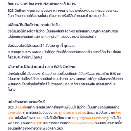
ช้อป B2S Online การันตีสินค้าของแท้ 100%
B2S Online ให้คุณเลือกซื้อสินค้าหลากหลาย ไม่ว่าจะเป็นหนังสือ เครื่องเขียน หรือ
อื่นๆ อีกมากมายได้อย่างมั่นใจ ด้วยการการันตีสินค้าของแท้ 100% ทุกชิ้น
เปลี่ยน/คืนสินค้าง่าย ภายใน 14 วัน
ซื้อไปแล้วไม่ตรงใจ? ไม่ว่าจะเป็นหนังสือที่เลือกผิด หรือสินค้ามีปัญหา คุณสามารถ
เปลี่ยนหรือคืนสินค้าได้ง่าย ๆ ภายใน 14 วันนับจากวันที่ได้รับสินค้า
ช้อปออนไลน์ได้ตลอด 24 ชั่วโมง ทุกที่ ทุกเวลา
สะดวกสุดๆ! B2S online เปิดให้คุณช้อปได้ตลอดวันตลอดคืน อยากได้อะไร แค่คลิก
ก็รอรับสินค้าที่บ้านได้เลย!
เลือกช้อปสินค้าแนะนำจาก B2S Online
สำหรับใครที่กำลังมองหา ร้านอุปกรณ์เครื่องเขียนใกล้ฉัน หรืออยากแวะร้าน B2S แต่
ไม่สะดวก วันนี้เราได้รวบรวมสินค้าแนะนำจาก B2S Online มาให้คุณเลือกสรรได้ง่ายๆ
พร้อมตอบโจทย์ทุกไลฟ์สไตล์ ไม่ว่าคุณจะมองหา ร้านขายหนังสือ หรือสินค้าอื่นๆ
ก็ตาม
หนังสือหลากหลายสไตล์
B2S มี
หนังสือ
หลากหลายแนวจากสำนักพิมพ์ชั้นนำ ไม่ว่าจะเป็นนิยายยอดนิยมอย่าง
Lavender
, ตำราเรียนเข้มข้นของ
ดร. ศุภวัฒน์ พุกเจริญ
, นิตยสารอัปเดตจาก
เพ็ญ
บุญ
, หนังสือเด็กจาก
MIS
หนังสือจิตวิทยาจาก
Mugunghwa Publishing
, หนังสือ
พัฒนาตนเองจาก
KOOB
และวรรณกรรมจาก
Nanmeebooks
ทั้งหมดนี้สามารถซื้อ
ออนไลน์ได้อย่างง่ายดายเพียงคลิกเดียว