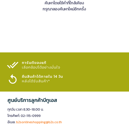
ค้นหาโดยใช้คำที่ใกล้เคียง
กรุณาลองค้นหาใหม่อีกครั้ง
การันตีของแท้
เลือกช้อปได้อย่างมั่นใจ​
คืนสินค้าได้ภายใน 14 วัน
หลังได้รับสินค้า*
ศูนย์บริการลูกค้าบีทูเอส
ทุกวัน เวลา 8.30-18.00 น.
โทรศัพท์: 02-115-0999
อีเมล:
b2sonlineshopping@b2s.co.th