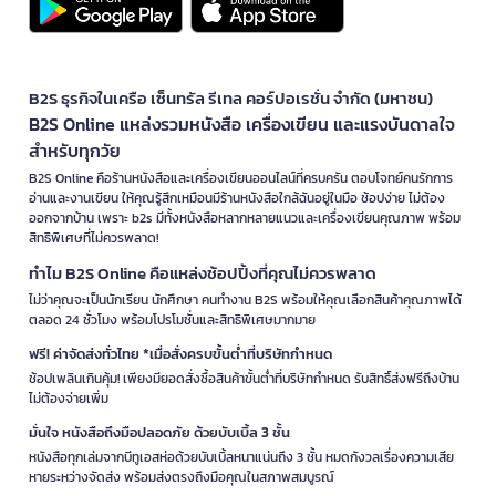
B2S ธุรกิจในเครือ เซ็นทรัล รีเทล คอร์ปอเรชั่น จำกัด (มหาชน)
B2S Online แหล่งรวมหนังสือ เครื่องเขียน และแรงบันดาลใจ
สำหรับทุกวัย
B2S Online คือร้านหนังสือและเครื่องเขียนออนไลน์ที่ครบครัน ตอบโจทย์คนรักการ
อ่านและงานเขียน ให้คุณรู้สึกเหมือนมีร้านหนังสือใกล้ฉันอยู่ในมือ ช้อปง่าย ไม่ต้อง
ออกจากบ้าน เพราะ b2s มีทั้งหนังสือหลากหลายแนวและเครื่องเขียนคุณภาพ พร้อม
สิทธิพิเศษที่ไม่ควรพลาด!
ทำไม B2S Online คือแหล่งช้อปปิ้งที่คุณไม่ควรพลาด
ไม่ว่าคุณจะเป็นนักเรียน นักศึกษา คนทำงาน B2S พร้อมให้คุณเลือกสินค้าคุณภาพได้
ตลอด 24 ชั่วโมง พร้อมโปรโมชั่นและสิทธิพิเศษมากมาย
ฟรี! ค่าจัดส่งทั่วไทย *เมื่อสั่งครบขั้นต่ำที่บริษัทกำหนด
ช้อปเพลินเกินคุ้ม! เพียงมียอดสั่งซื้อสินค้าขั้นต่ำที่บริษัทกำหนด รับสิทธิ์ส่งฟรีถึงบ้าน
ไม่ต้องจ่ายเพิ่ม
มั่นใจ หนังสือถึงมือปลอดภัย ด้วยบับเบิ้ล 3 ชั้น
หนังสือทุกเล่มจากบีทูเอสห่อด้วยบับเบิ้ลหนาแน่นถึง 3 ชั้น หมดกังวลเรื่องความเสีย
หายระหว่างจัดส่ง พร้อมส่งตรงถึงมือคุณในสภาพสมบูรณ์