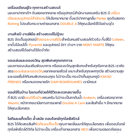
เครื่องเขียนคู่ใจ ทุกการสร้างสรรค์
มองหาปากกาดีๆ ดินสอหลากหลาย หรืออุปกรณ์สำนักงานครบครัน B2S มี
เครื่อง
เขียนและอุปกรณ์สำนักงาน
ให้เลือกมากมาย ตั้งแต่ปากกาลูกลื่น
Parker
ชุดดินสอกด
Rotring
ไปจนถึงกระดาษถ่ายเอกสาร
DOUBLE A
ให้คุณเลือกใช้ได้อย่างจุใจ
งานศิลป์ งานฝีมือ สร้างสรรค์ไม่รู้จบ
B2S จัดเต็มอุปกรณ์
ศิลปะและงานฝีมือ
สำหรับคนสร้างสรรค์ตัวจริง ทั้งสีไม้
Colleen
,
ขาตั้งไม้บนโต๊ะ
Pyramid
และอุปกรณ์ DIY ต่างๆ จาก
MONT MARTE
ให้คุณ
สร้างสรรค์ได้อย่างไร้ขีดจำกัด
ของเล่นและของขวัญ สุดพิเศษทุกเทศกาล
มองหาของเล่นเสริมพัฒนาการ หรือของขวัญสุดพิเศษสำหรับทุกโอกาส B2S เราคัด
สรร
ของเล่นและของขวัญ
หลากหลายสไตล์ เหมาะสำหรับทุกเพศทุกวัย สร้างความสุข
และรอยยิ้มให้กับคนพิเศษของคุณ ไม่ว่าจะเป็น กระเป๋าเก็บอุณหภูมิ
KAKAO
FRIENDS
หรือเกมจดหมายรัก
SIAM BOARDGAMES
เรามีครบ!
ของใช้ในบ้าน ไอเทมที่ช่วยให้ชีวิตสะดวกสบายขึ้น
ที่ B2S เรามี
ของใช้ในบ้าน
ครบครัน ไม่ว่าจะเป็นกาต้มน้ำ
Anitech
, เครื่องฟอกอากาศ
Xiaomi
, หน้ากากอนามัยทางการแพทย์
Double A Care
และสินค้าอื่น ๆ อีกมากมาย
ให้คุณเลือกสรร
ไอทีและแก็ดเจ็ต ล้ำสมัย ตอบโจทย์ทุกไลฟ์สไตล์
B2S ได้คัดสรรสินค้า
ไอทีและแก็ดเจ็ต
คุณภาพเยี่ยมมาให้คุณเลือกสรร เพื่อตอบโจทย์
ทุกไลฟ์สไตล์ดิจิทัล ไม่ว่าจะเป็น เครื่องทำลายเอกสาร
NEO
เพื่อความปลอดภัยของ