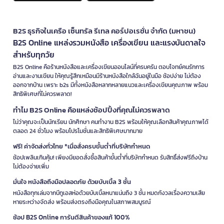
B2S ธุรกิจในเครือ เซ็นทรัล รีเทล คอร์ปอเรชั่น จำกัด (มหาชน)
B2S Online แหล่งรวมหนังสือ เครื่องเขียน และแรงบันดาลใจ
สำหรับทุกวัย
B2S Online คือร้านหนังสือและเครื่องเขียนออนไลน์ที่ครบครัน ตอบโจทย์คนรักการ
อ่านและงานเขียน ให้คุณรู้สึกเหมือนมีร้านหนังสือใกล้ฉันอยู่ในมือ ช้อปง่าย ไม่ต้อง
ออกจากบ้าน เพราะ b2s มีทั้งหนังสือหลากหลายแนวและเครื่องเขียนคุณภาพ พร้อม
สิทธิพิเศษที่ไม่ควรพลาด!
ทำไม B2S Online คือแหล่งช้อปปิ้งที่คุณไม่ควรพลาด
ไม่ว่าคุณจะเป็นนักเรียน นักศึกษา คนทำงาน B2S พร้อมให้คุณเลือกสินค้าคุณภาพได้
ตลอด 24 ชั่วโมง พร้อมโปรโมชั่นและสิทธิพิเศษมากมาย
ฟรี! ค่าจัดส่งทั่วไทย *เมื่อสั่งครบขั้นต่ำที่บริษัทกำหนด
ช้อปเพลินเกินคุ้ม! เพียงมียอดสั่งซื้อสินค้าขั้นต่ำที่บริษัทกำหนด รับสิทธิ์ส่งฟรีถึงบ้าน
ไม่ต้องจ่ายเพิ่ม
มั่นใจ หนังสือถึงมือปลอดภัย ด้วยบับเบิ้ล 3 ชั้น
หนังสือทุกเล่มจากบีทูเอสห่อด้วยบับเบิ้ลหนาแน่นถึง 3 ชั้น หมดกังวลเรื่องความเสีย
หายระหว่างจัดส่ง พร้อมส่งตรงถึงมือคุณในสภาพสมบูรณ์
ช้อป B2S Online การันตีสินค้าของแท้ 100%