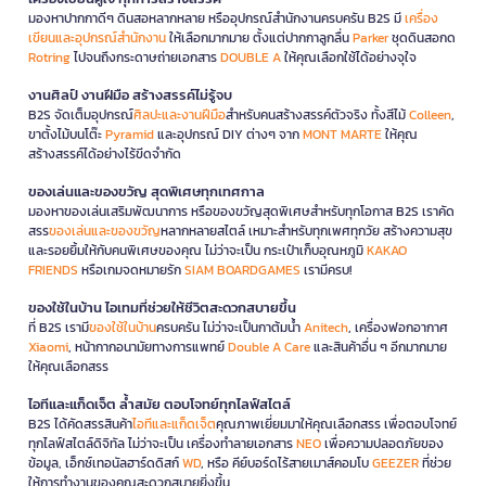
มองหาปากกาดีๆ ดินสอหลากหลาย หรืออุปกรณ์สำนักงานครบครัน B2S มี
เครื่อง
เขียนและอุปกรณ์สำนักงาน
ให้เลือกมากมาย ตั้งแต่ปากกาลูกลื่น
Parker
ชุดดินสอกด
Rotring
ไปจนถึงกระดาษถ่ายเอกสาร
DOUBLE A
ให้คุณเลือกใช้ได้อย่างจุใจ
งานศิลป์ งานฝีมือ สร้างสรรค์ไม่รู้จบ
B2S จัดเต็มอุปกรณ์
ศิลปะและงานฝีมือ
สำหรับคนสร้างสรรค์ตัวจริง ทั้งสีไม้
Colleen
,
ขาตั้งไม้บนโต๊ะ
Pyramid
และอุปกรณ์ DIY ต่างๆ จาก
MONT MARTE
ให้คุณ
สร้างสรรค์ได้อย่างไร้ขีดจำกัด
ของเล่นและของขวัญ สุดพิเศษทุกเทศกาล
มองหาของเล่นเสริมพัฒนาการ หรือของขวัญสุดพิเศษสำหรับทุกโอกาส B2S เราคัด
สรร
ของเล่นและของขวัญ
หลากหลายสไตล์ เหมาะสำหรับทุกเพศทุกวัย สร้างความสุข
และรอยยิ้มให้กับคนพิเศษของคุณ ไม่ว่าจะเป็น กระเป๋าเก็บอุณหภูมิ
KAKAO
FRIENDS
หรือเกมจดหมายรัก
SIAM BOARDGAMES
เรามีครบ!
ของใช้ในบ้าน ไอเทมที่ช่วยให้ชีวิตสะดวกสบายขึ้น
ที่ B2S เรามี
ของใช้ในบ้าน
ครบครัน ไม่ว่าจะเป็นกาต้มน้ำ
Anitech
, เครื่องฟอกอากาศ
Xiaomi
, หน้ากากอนามัยทางการแพทย์
Double A Care
และสินค้าอื่น ๆ อีกมากมาย
ให้คุณเลือกสรร
ไอทีและแก็ดเจ็ต ล้ำสมัย ตอบโจทย์ทุกไลฟ์สไตล์
B2S ได้คัดสรรสินค้า
ไอทีและแก็ดเจ็ต
คุณภาพเยี่ยมมาให้คุณเลือกสรร เพื่อตอบโจทย์
ทุกไลฟ์สไตล์ดิจิทัล ไม่ว่าจะเป็น เครื่องทำลายเอกสาร
NEO
เพื่อความปลอดภัยของ
ข้อมูล, เอ็กซ์เทอนัลฮาร์ดดิสก์
WD
, หรือ คีย์บอร์ดไร้สายเมาส์คอมโบ
GEEZER
ที่ช่วย
ให้การทำงานของคุณสะดวกสบายยิ่งขึ้น