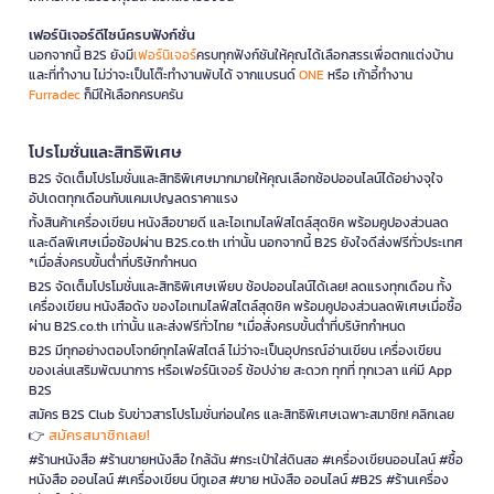
เฟอร์นิเจอร์ดีไซน์ครบฟังก์ชั่น
นอกจากนี้ B2S ยังมี
เฟอร์นิเจอร์
ครบทุกฟังก์ชันให้คุณได้เลือกสรรเพื่อตกแต่งบ้าน
และที่ทำงาน ไม่ว่าจะเป็นโต๊ะทำงานพับได้ จากแบรนด์
ONE
หรือ เก้าอี้ทำงาน
Furradec
ก็มีให้เลือกครบครัน
โปรโมชั่นและสิทธิพิเศษ
B2S จัดเต็มโปรโมชั่นและสิทธิพิเศษมากมายให้คุณเลือกช้อปออนไลน์ได้อย่างจุใจ
อัปเดตทุกเดือนกับแคมเปญลดราคาแรง
ทั้งสินค้าเครื่องเขียน หนังสือขายดี และไอเทมไลฟ์สไตล์สุดชิค พร้อมคูปองส่วนลด
และดีลพิเศษเมื่อช้อปผ่าน B2S.co.th เท่านั้น นอกจากนี้ B2S ยังใจดีส่งฟรีทั่วประเทศ
*เมื่อสั่งครบขั้นต่ำที่บริษัทกำหนด
B2S จัดเต็มโปรโมชั่นและสิทธิพิเศษเพียบ ช้อปออนไลน์ได้เลย! ลดแรงทุกเดือน ทั้ง
เครื่องเขียน หนังสือดัง ของไอเทมไลฟ์สไตล์สุดชิค พร้อมคูปองส่วนลดพิเศษเมื่อซื้อ
ผ่าน B2S.co.th เท่านั้น และส่งฟรีทั่วไทย *เมื่อสั่งครบขั้นต่ำที่บริษัทกำหนด
B2S มีทุกอย่างตอบโจทย์ทุกไลฟ์สไตล์ ไม่ว่าจะเป็นอุปกรณ์อ่านเขียน เครื่องเขียน
ของเล่นเสริมพัฒนาการ หรือเฟอร์นิเจอร์ ช้อปง่าย สะดวก ทุกที่ ทุกเวลา แค่มี App
B2S
สมัคร B2S Club รับข่าวสารโปรโมชั่นก่อนใคร และสิทธิพิเศษเฉพาะสมาชิก! คลิกเลย
สมัครสมาชิกเลย!
👉
#ร้านหนังสือ #ร้านขายหนังสือ ใกล้ฉัน #กระเป๋าใส่ดินสอ #เครื่องเขียนออนไลน์ #ซื้อ
หนังสือ ออนไลน์ #เครื่องเขียน บีทูเอส #ขาย หนังสือ ออนไลน์ #B2S #ร้านเครื่อง