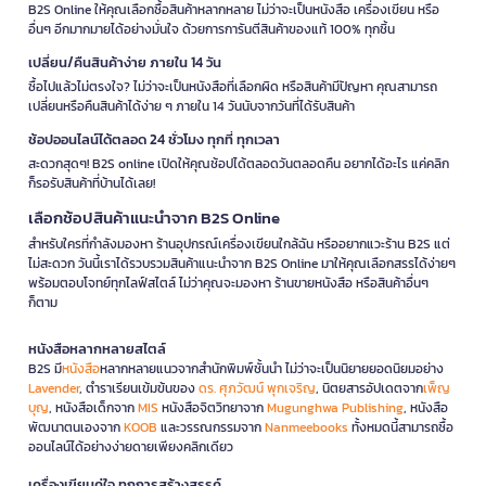
B2S Online ให้คุณเลือกซื้อสินค้าหลากหลาย ไม่ว่าจะเป็นหนังสือ เครื่องเขียน หรือ
อื่นๆ อีกมากมายได้อย่างมั่นใจ ด้วยการการันตีสินค้าของแท้ 100% ทุกชิ้น
เปลี่ยน/คืนสินค้าง่าย ภายใน 14 วัน
ซื้อไปแล้วไม่ตรงใจ? ไม่ว่าจะเป็นหนังสือที่เลือกผิด หรือสินค้ามีปัญหา คุณสามารถ
เปลี่ยนหรือคืนสินค้าได้ง่าย ๆ ภายใน 14 วันนับจากวันที่ได้รับสินค้า
ช้อปออนไลน์ได้ตลอด 24 ชั่วโมง ทุกที่ ทุกเวลา
สะดวกสุดๆ! B2S online เปิดให้คุณช้อปได้ตลอดวันตลอดคืน อยากได้อะไร แค่คลิก
ก็รอรับสินค้าที่บ้านได้เลย!
เลือกช้อปสินค้าแนะนำจาก B2S Online
สำหรับใครที่กำลังมองหา ร้านอุปกรณ์เครื่องเขียนใกล้ฉัน หรืออยากแวะร้าน B2S แต่
ไม่สะดวก วันนี้เราได้รวบรวมสินค้าแนะนำจาก B2S Online มาให้คุณเลือกสรรได้ง่ายๆ
พร้อมตอบโจทย์ทุกไลฟ์สไตล์ ไม่ว่าคุณจะมองหา ร้านขายหนังสือ หรือสินค้าอื่นๆ
ก็ตาม
หนังสือหลากหลายสไตล์
B2S มี
หนังสือ
หลากหลายแนวจากสำนักพิมพ์ชั้นนำ ไม่ว่าจะเป็นนิยายยอดนิยมอย่าง
Lavender
, ตำราเรียนเข้มข้นของ
ดร. ศุภวัฒน์ พุกเจริญ
, นิตยสารอัปเดตจาก
เพ็ญ
บุญ
, หนังสือเด็กจาก
MIS
หนังสือจิตวิทยาจาก
Mugunghwa Publishing
, หนังสือ
พัฒนาตนเองจาก
KOOB
และวรรณกรรมจาก
Nanmeebooks
ทั้งหมดนี้สามารถซื้อ
ออนไลน์ได้อย่างง่ายดายเพียงคลิกเดียว
เครื่องเขียนคู่ใจ ทุกการสร้างสรรค์