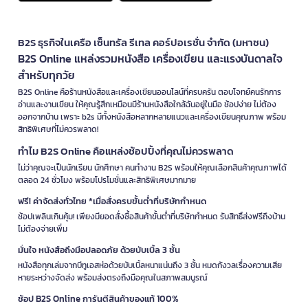
B2S ธุรกิจในเครือ เซ็นทรัล รีเทล คอร์ปอเรชั่น จำกัด (มหาชน)
B2S Online แหล่งรวมหนังสือ เครื่องเขียน และแรงบันดาลใจ
สำหรับทุกวัย
B2S Online คือร้านหนังสือและเครื่องเขียนออนไลน์ที่ครบครัน ตอบโจทย์คนรักการ
อ่านและงานเขียน ให้คุณรู้สึกเหมือนมีร้านหนังสือใกล้ฉันอยู่ในมือ ช้อปง่าย ไม่ต้อง
ออกจากบ้าน เพราะ b2s มีทั้งหนังสือหลากหลายแนวและเครื่องเขียนคุณภาพ พร้อม
สิทธิพิเศษที่ไม่ควรพลาด!
ทำไม B2S Online คือแหล่งช้อปปิ้งที่คุณไม่ควรพลาด
ไม่ว่าคุณจะเป็นนักเรียน นักศึกษา คนทำงาน B2S พร้อมให้คุณเลือกสินค้าคุณภาพได้
ตลอด 24 ชั่วโมง พร้อมโปรโมชั่นและสิทธิพิเศษมากมาย
ฟรี! ค่าจัดส่งทั่วไทย *เมื่อสั่งครบขั้นต่ำที่บริษัทกำหนด
ช้อปเพลินเกินคุ้ม! เพียงมียอดสั่งซื้อสินค้าขั้นต่ำที่บริษัทกำหนด รับสิทธิ์ส่งฟรีถึงบ้าน
ไม่ต้องจ่ายเพิ่ม
มั่นใจ หนังสือถึงมือปลอดภัย ด้วยบับเบิ้ล 3 ชั้น
หนังสือทุกเล่มจากบีทูเอสห่อด้วยบับเบิ้ลหนาแน่นถึง 3 ชั้น หมดกังวลเรื่องความเสีย
หายระหว่างจัดส่ง พร้อมส่งตรงถึงมือคุณในสภาพสมบูรณ์
ช้อป B2S Online การันตีสินค้าของแท้ 100%