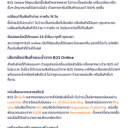
B2S Online ให้คุณเลือกซื้อสินค้าหลากหลาย ไม่ว่าจะเป็นหนังสือ เครื่องเขียน หรือ
อื่นๆ อีกมากมายได้อย่างมั่นใจ ด้วยการการันตีสินค้าของแท้ 100% ทุกชิ้น
เปลี่ยน/คืนสินค้าง่าย ภายใน 14 วัน
ซื้อไปแล้วไม่ตรงใจ? ไม่ว่าจะเป็นหนังสือที่เลือกผิด หรือสินค้ามีปัญหา คุณสามารถ
เปลี่ยนหรือคืนสินค้าได้ง่าย ๆ ภายใน 14 วันนับจากวันที่ได้รับสินค้า
ช้อปออนไลน์ได้ตลอด 24 ชั่วโมง ทุกที่ ทุกเวลา
สะดวกสุดๆ! B2S online เปิดให้คุณช้อปได้ตลอดวันตลอดคืน อยากได้อะไร แค่คลิก
ก็รอรับสินค้าที่บ้านได้เลย!
เลือกช้อปสินค้าแนะนำจาก B2S Online
สำหรับใครที่กำลังมองหา ร้านอุปกรณ์เครื่องเขียนใกล้ฉัน หรืออยากแวะร้าน B2S แต่
ไม่สะดวก วันนี้เราได้รวบรวมสินค้าแนะนำจาก B2S Online มาให้คุณเลือกสรรได้ง่ายๆ
พร้อมตอบโจทย์ทุกไลฟ์สไตล์ ไม่ว่าคุณจะมองหา ร้านขายหนังสือ หรือสินค้าอื่นๆ
ก็ตาม
หนังสือหลากหลายสไตล์
B2S มี
หนังสือ
หลากหลายแนวจากสำนักพิมพ์ชั้นนำ ไม่ว่าจะเป็นนิยายยอดนิยมอย่าง
Lavender
, ตำราเรียนเข้มข้นของ
ดร. ศุภวัฒน์ พุกเจริญ
, นิตยสารอัปเดตจาก
เพ็ญ
บุญ
, หนังสือเด็กจาก
MIS
หนังสือจิตวิทยาจาก
Mugunghwa Publishing
, หนังสือ
พัฒนาตนเองจาก
KOOB
และวรรณกรรมจาก
Nanmeebooks
ทั้งหมดนี้สามารถซื้อ
ออนไลน์ได้อย่างง่ายดายเพียงคลิกเดียว
เครื่องเขียนคู่ใจ ทุกการสร้างสรรค์