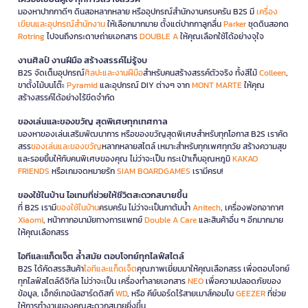
มองหาปากกาดีๆ ดินสอหลากหลาย หรืออุปกรณ์สำนักงานครบครัน B2S มี
เครื่อง
เขียนและอุปกรณ์สำนักงาน
ให้เลือกมากมาย ตั้งแต่ปากกาลูกลื่น
Parker
ชุดดินสอกด
Rotring
ไปจนถึงกระดาษถ่ายเอกสาร
DOUBLE A
ให้คุณเลือกใช้ได้อย่างจุใจ
งานศิลป์ งานฝีมือ สร้างสรรค์ไม่รู้จบ
B2S จัดเต็มอุปกรณ์
ศิลปะและงานฝีมือ
สำหรับคนสร้างสรรค์ตัวจริง ทั้งสีไม้
Colleen
,
ขาตั้งไม้บนโต๊ะ
Pyramid
และอุปกรณ์ DIY ต่างๆ จาก
MONT MARTE
ให้คุณ
สร้างสรรค์ได้อย่างไร้ขีดจำกัด
ของเล่นและของขวัญ สุดพิเศษทุกเทศกาล
มองหาของเล่นเสริมพัฒนาการ หรือของขวัญสุดพิเศษสำหรับทุกโอกาส B2S เราคัด
สรร
ของเล่นและของขวัญ
หลากหลายสไตล์ เหมาะสำหรับทุกเพศทุกวัย สร้างความสุข
และรอยยิ้มให้กับคนพิเศษของคุณ ไม่ว่าจะเป็น กระเป๋าเก็บอุณหภูมิ
KAKAO
FRIENDS
หรือเกมจดหมายรัก
SIAM BOARDGAMES
เรามีครบ!
ของใช้ในบ้าน ไอเทมที่ช่วยให้ชีวิตสะดวกสบายขึ้น
ที่ B2S เรามี
ของใช้ในบ้าน
ครบครัน ไม่ว่าจะเป็นกาต้มน้ำ
Anitech
, เครื่องฟอกอากาศ
Xiaomi
, หน้ากากอนามัยทางการแพทย์
Double A Care
และสินค้าอื่น ๆ อีกมากมาย
ให้คุณเลือกสรร
ไอทีและแก็ดเจ็ต ล้ำสมัย ตอบโจทย์ทุกไลฟ์สไตล์
B2S ได้คัดสรรสินค้า
ไอทีและแก็ดเจ็ต
คุณภาพเยี่ยมมาให้คุณเลือกสรร เพื่อตอบโจทย์
ทุกไลฟ์สไตล์ดิจิทัล ไม่ว่าจะเป็น เครื่องทำลายเอกสาร
NEO
เพื่อความปลอดภัยของ
ข้อมูล, เอ็กซ์เทอนัลฮาร์ดดิสก์
WD
, หรือ คีย์บอร์ดไร้สายเมาส์คอมโบ
GEEZER
ที่ช่วย
ให้การทำงานของคุณสะดวกสบายยิ่งขึ้น