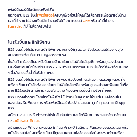
เฟอร์นิเจอร์ดีไซน์ครบฟังก์ชั่น
นอกจากนี้ B2S ยังมี
เฟอร์นิเจอร์
ครบทุกฟังก์ชันให้คุณได้เลือกสรรเพื่อตกแต่งบ้าน
และที่ทำงาน ไม่ว่าจะเป็นโต๊ะทำงานพับได้ จากแบรนด์
ONE
หรือ เก้าอี้ทำงาน
Furradec
ก็มีให้เลือกครบครัน
โปรโมชั่นและสิทธิพิเศษ
B2S จัดเต็มโปรโมชั่นและสิทธิพิเศษมากมายให้คุณเลือกช้อปออนไลน์ได้อย่างจุใจ
อัปเดตทุกเดือนกับแคมเปญลดราคาแรง
ทั้งสินค้าเครื่องเขียน หนังสือขายดี และไอเทมไลฟ์สไตล์สุดชิค พร้อมคูปองส่วนลด
และดีลพิเศษเมื่อช้อปผ่าน B2S.co.th เท่านั้น นอกจากนี้ B2S ยังใจดีส่งฟรีทั่วประเทศ
*เมื่อสั่งครบขั้นต่ำที่บริษัทกำหนด
B2S จัดเต็มโปรโมชั่นและสิทธิพิเศษเพียบ ช้อปออนไลน์ได้เลย! ลดแรงทุกเดือน ทั้ง
เครื่องเขียน หนังสือดัง ของไอเทมไลฟ์สไตล์สุดชิค พร้อมคูปองส่วนลดพิเศษเมื่อซื้อ
ผ่าน B2S.co.th เท่านั้น และส่งฟรีทั่วไทย *เมื่อสั่งครบขั้นต่ำที่บริษัทกำหนด
B2S มีทุกอย่างตอบโจทย์ทุกไลฟ์สไตล์ ไม่ว่าจะเป็นอุปกรณ์อ่านเขียน เครื่องเขียน
ของเล่นเสริมพัฒนาการ หรือเฟอร์นิเจอร์ ช้อปง่าย สะดวก ทุกที่ ทุกเวลา แค่มี App
B2S
สมัคร B2S Club รับข่าวสารโปรโมชั่นก่อนใคร และสิทธิพิเศษเฉพาะสมาชิก! คลิกเลย
สมัครสมาชิกเลย!
👉
#ร้านหนังสือ #ร้านขายหนังสือ ใกล้ฉัน #กระเป๋าใส่ดินสอ #เครื่องเขียนออนไลน์ #ซื้อ
หนังสือ ออนไลน์ #เครื่องเขียน บีทูเอส #ขาย หนังสือ ออนไลน์ #B2S #ร้านเครื่อง