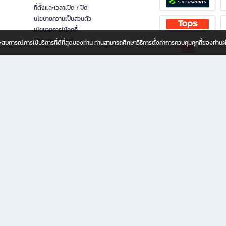
ที่ตั้งและเวลาเปิด / ปิด
นโยบายความเป็นส่วนตัว
นโยบายการใช้คุกกี้
นักลงทุนสัมพันธ์
อประสบการณ์การใช้บริการที่ดีที่สุดของท่าน ท่านสามารถศึกษาวิธีการตั้งค่าการควบคุมคุกกี้ของท่าน
ทุกวัย
ขียน ให้คุณรู้สึกเหมือนมีร้านหนังสือใกล้ฉันอยู่ในมือ ช้อปง่าย ไม่ต้องออกจากบ้าน เพราะ b2
 ชั่วโมง พร้อมโปรโมชั่นและสิทธิพิเศษมากมาย