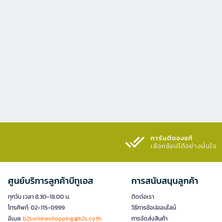
การันตีของแท้
เลือกช้อปได้อย่างมั่นใจ​
ศูนย์บริการลูกค้าบีทูเอส
การสนับสนุนลูกค้า
ทุกวัน เวลา 8.30-18.00 น.
ติดต่อเรา
โทรศัพท์: 02-115-0999
วิธีการช้อปออนไลน์
อีเมล:
b2sonlineshopping@b2s.co.th
การจัดส่งสินค้า