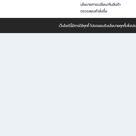
นโยบายการเปลี่ยน/คืนสินค้า
ตรวจสอบคำสั่งซื้อ
เว็บไซต์นี้มีการใช้คุกกี้ โปรดยอมรับนโยบายคุกกี้เพื่
B2S ธุรกิจในเครือ เซ็นทรัล รีเทล คอร์ปอเรชั่น จำกัด (มหาชน)
B2S Online แหล่งรวมหนังสือ เครื่องเขียน และแรงบันดาลใจสำหรับ
B2S Online คือร้านหนังสือและเครื่องเขียนออนไลน์ที่ครบครัน ตอบโจทย์คนรักการอ่านและงานเ
ทำไม B2S Online คือแหล่งช้อปปิ้งที่คุณไม่ควรพลาด
ไม่ว่าคุณจะเป็นนักเรียน นักศึกษา คนทำงาน B2S พร้อมให้คุณเลือกสินค้าคุณภาพได้ตลอด 24