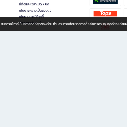
ที่ตั้งและเวลาเปิด / ปิด
นโยบายความเป็นส่วนตัว
นโยบายการใช้คุกกี้
นักลงทุนสัมพันธ์
อประสบการณ์การใช้บริการที่ดีที่สุดของท่าน ท่านสามารถศึกษาวิธีการตั้งค่าการควบคุมคุกกี้ของท่าน
ทุกวัย
ขียน ให้คุณรู้สึกเหมือนมีร้านหนังสือใกล้ฉันอยู่ในมือ ช้อปง่าย ไม่ต้องออกจากบ้าน เพราะ b2
 ชั่วโมง พร้อมโปรโมชั่นและสิทธิพิเศษมากมาย