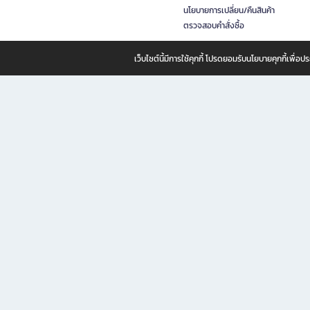
นโยบายการเปลี่ยน/คืนสินค้า
ตรวจสอบคำสั่งซื้อ
เว็บไซต์นี้มีการใช้คุกกี้ โปรดยอมรับนโยบายคุกกี้เพื่
B2S ธุรกิจในเครือ เซ็นทรัล รีเทล คอร์ปอเรชั่น จำกัด (มหาชน)
B2S Online แหล่งรวมหนังสือ เครื่องเขียน และแรงบันดาลใจสำหรับ
B2S Online คือร้านหนังสือและเครื่องเขียนออนไลน์ที่ครบครัน ตอบโจทย์คนรักการอ่านและงานเ
ทำไม B2S Online คือแหล่งช้อปปิ้งที่คุณไม่ควรพลาด
ไม่ว่าคุณจะเป็นนักเรียน นักศึกษา คนทำงาน B2S พร้อมให้คุณเลือกสินค้าคุณภาพได้ตลอด 24