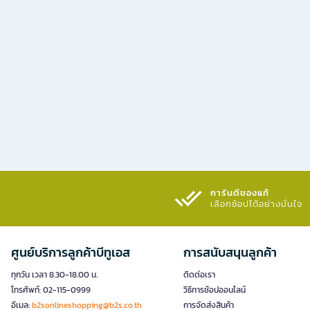
การันตีของแท้
เลือกช้อปได้อย่างมั่นใจ​
ศูนย์บริการลูกค้าบีทูเอส
การสนับสนุนลูกค้า
ทุกวัน เวลา 8.30-18.00 น.
ติดต่อเรา
โทรศัพท์: 02-115-0999
วิธีการช้อปออนไลน์
อีเมล:
b2sonlineshopping@b2s.co.th
การจัดส่งสินค้า