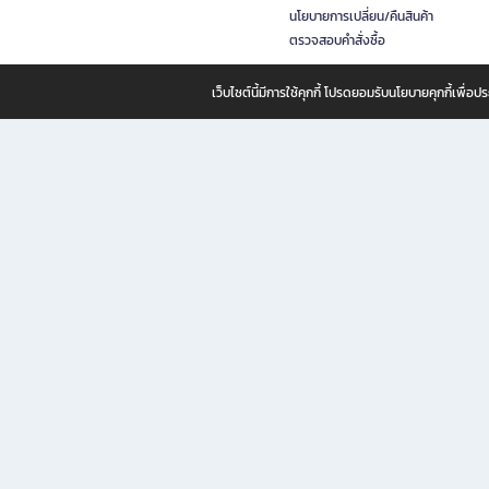
นโยบายการเปลี่ยน/คืนสินค้า
ตรวจสอบคำสั่งซื้อ
เว็บไซต์นี้มีการใช้คุกกี้ โปรดยอมรับนโยบายคุกกี้เพื่
B2S ธุรกิจในเครือ เซ็นทรัล รีเทล คอร์ปอเรชั่น จำกัด (มหาชน)
B2S Online แหล่งรวมหนังสือ เครื่องเขียน และแรงบันดาลใจสำหรับ
B2S Online คือร้านหนังสือและเครื่องเขียนออนไลน์ที่ครบครัน ตอบโจทย์คนรักการอ่านและงานเ
ทำไม B2S Online คือแหล่งช้อปปิ้งที่คุณไม่ควรพลาด
ไม่ว่าคุณจะเป็นนักเรียน นักศึกษา คนทำงาน B2S พร้อมให้คุณเลือกสินค้าคุณภาพได้ตลอด 24