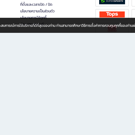
ที่ตั้งและเวลาเปิด / ปิด
นโยบายความเป็นส่วนตัว
นโยบายการใช้คุกกี้
นักลงทุนสัมพันธ์
อประสบการณ์การใช้บริการที่ดีที่สุดของท่าน ท่านสามารถศึกษาวิธีการตั้งค่าการควบคุมคุกกี้ของท่าน
ทุกวัย
ขียน ให้คุณรู้สึกเหมือนมีร้านหนังสือใกล้ฉันอยู่ในมือ ช้อปง่าย ไม่ต้องออกจากบ้าน เพราะ b2
 ชั่วโมง พร้อมโปรโมชั่นและสิทธิพิเศษมากมาย