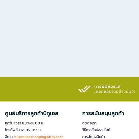
การันตีของแท้
เลือกช้อปได้อย่างมั่นใจ​
ศูนย์บริการลูกค้าบีทูเอส
การสนับสนุนลูกค้า
ทุกวัน เวลา 8.30-18.00 น.
ติดต่อเรา
โทรศัพท์: 02-115-0999
วิธีการช้อปออนไลน์
อีเมล:
b2sonlineshopping@b2s.co.th
การจัดส่งสินค้า