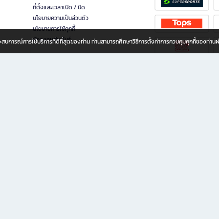
ที่ตั้งและเวลาเปิด / ปิด
นโยบายความเป็นส่วนตัว
นโยบายการใช้คุกกี้
นักลงทุนสัมพันธ์
อประสบการณ์การใช้บริการที่ดีที่สุดของท่าน ท่านสามารถศึกษาวิธีการตั้งค่าการควบคุมคุกกี้ของท่าน
ทุกวัย
ขียน ให้คุณรู้สึกเหมือนมีร้านหนังสือใกล้ฉันอยู่ในมือ ช้อปง่าย ไม่ต้องออกจากบ้าน เพราะ b2
 ชั่วโมง พร้อมโปรโมชั่นและสิทธิพิเศษมากมาย