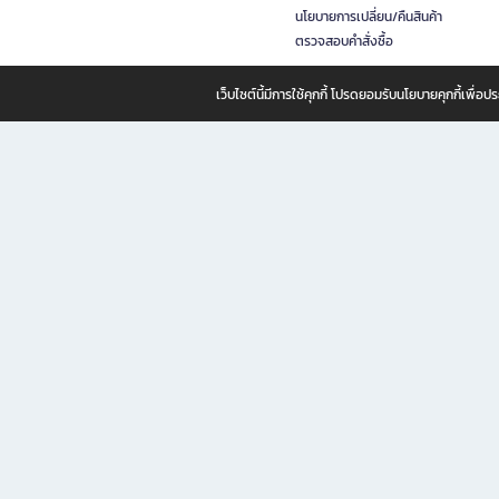
นโยบายการเปลี่ยน/คืนสินค้า
ตรวจสอบคำสั่งซื้อ
เว็บไซต์นี้มีการใช้คุกกี้ โปรดยอมรับนโยบายคุกกี้เพื่
B2S ธุรกิจในเครือ เซ็นทรัล รีเทล คอร์ปอเรชั่น จำกัด (มหาชน)
B2S Online แหล่งรวมหนังสือ เครื่องเขียน และแรงบันดาลใจสำหรับ
B2S Online คือร้านหนังสือและเครื่องเขียนออนไลน์ที่ครบครัน ตอบโจทย์คนรักการอ่านและงานเ
ทำไม B2S Online คือแหล่งช้อปปิ้งที่คุณไม่ควรพลาด
ไม่ว่าคุณจะเป็นนักเรียน นักศึกษา คนทำงาน B2S พร้อมให้คุณเลือกสินค้าคุณภาพได้ตลอด 24