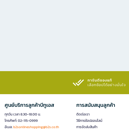
การันตีของแท้
เลือกช้อปได้อย่างมั่นใจ​
ศูนย์บริการลูกค้าบีทูเอส
การสนับสนุนลูกค้า
ทุกวัน เวลา 8.30-18.00 น.
ติดต่อเรา
โทรศัพท์: 02-115-0999
วิธีการช้อปออนไลน์
อีเมล:
b2sonlineshopping@b2s.co.th
การจัดส่งสินค้า