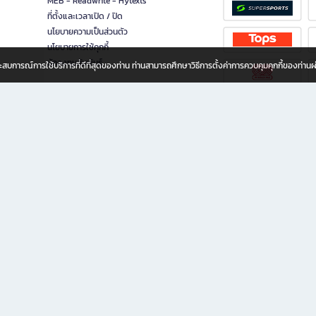
MEB - Readwrite - Hytexts
ที่ตั้งและเวลาเปิด / ปิด
นโยบายความเป็นส่วนตัว
นโยบายการใช้คุกกี้
นักลงทุนสัมพันธ์
อประสบการณ์การใช้บริการที่ดีที่สุดของท่าน ท่านสามารถศึกษาวิธีการตั้งค่าการควบคุมคุกกี้ของท่าน
ทุกวัย
ขียน ให้คุณรู้สึกเหมือนมีร้านหนังสือใกล้ฉันอยู่ในมือ ช้อปง่าย ไม่ต้องออกจากบ้าน เพราะ b2
 ชั่วโมง พร้อมโปรโมชั่นและสิทธิพิเศษมากมาย