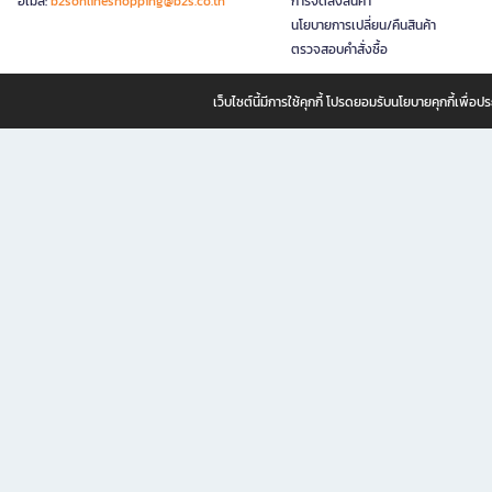
อีเมล:
b2sonlineshopping@b2s.co.th
การจัดส่งสินค้า
นโยบายการเปลี่ยน/คืนสินค้า
ตรวจสอบคำสั่งซื้อ
เว็บไซต์นี้มีการใช้คุกกี้ โปรดยอมรับนโยบายคุกกี้เพื่
B2S ธุรกิจในเครือ เซ็นทรัล รีเทล คอร์ปอเรชั่น จำกัด (มหาชน)
B2S Online แหล่งรวมหนังสือ เครื่องเขียน และแรงบันดาลใจสำหรับ
B2S Online คือร้านหนังสือและเครื่องเขียนออนไลน์ที่ครบครัน ตอบโจทย์คนรักการอ่านและงานเ
ทำไม B2S Online คือแหล่งช้อปปิ้งที่คุณไม่ควรพลาด
ไม่ว่าคุณจะเป็นนักเรียน นักศึกษา คนทำงาน B2S พร้อมให้คุณเลือกสินค้าคุณภาพได้ตลอด 24