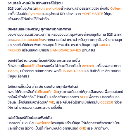
งานศิลป์ งานฝีมือ สร้างสรรค์ไม่รู้จบ
B2S จัดเต็มอุปกรณ์
ศิลปะและงานฝีมือ
สำหรับคนสร้างสรรค์ตัวจริง ทั้งสีไม้
Colleen
,
ขาตั้งไม้บนโต๊ะ
Pyramid
และอุปกรณ์ DIY ต่างๆ จาก
MONT MARTE
ให้คุณ
สร้างสรรค์ได้อย่างไร้ขีดจำกัด
ของเล่นและของขวัญ สุดพิเศษทุกเทศกาล
มองหาของเล่นเสริมพัฒนาการ หรือของขวัญสุดพิเศษสำหรับทุกโอกาส B2S เราคัด
สรร
ของเล่นและของขวัญ
หลากหลายสไตล์ เหมาะสำหรับทุกเพศทุกวัย สร้างความสุข
และรอยยิ้มให้กับคนพิเศษของคุณ ไม่ว่าจะเป็น กระเป๋าเก็บอุณหภูมิ
KAKAO
FRIENDS
หรือเกมจดหมายรัก
SIAM BOARDGAMES
เรามีครบ!
ของใช้ในบ้าน ไอเทมที่ช่วยให้ชีวิตสะดวกสบายขึ้น
ที่ B2S เรามี
ของใช้ในบ้าน
ครบครัน ไม่ว่าจะเป็นกาต้มน้ำ
Anitech
, เครื่องฟอกอากาศ
Xiaomi
, หน้ากากอนามัยทางการแพทย์
Double A Care
และสินค้าอื่น ๆ อีกมากมาย
ให้คุณเลือกสรร
ไอทีและแก็ดเจ็ต ล้ำสมัย ตอบโจทย์ทุกไลฟ์สไตล์
B2S ได้คัดสรรสินค้า
ไอทีและแก็ดเจ็ต
คุณภาพเยี่ยมมาให้คุณเลือกสรร เพื่อตอบโจทย์
ทุกไลฟ์สไตล์ดิจิทัล ไม่ว่าจะเป็น เครื่องทำลายเอกสาร
NEO
เพื่อความปลอดภัยของ
ข้อมูล, เอ็กซ์เทอนัลฮาร์ดดิสก์
WD
, หรือ คีย์บอร์ดไร้สายเมาส์คอมโบ
GEEZER
ที่ช่วย
ให้การทำงานของคุณสะดวกสบายยิ่งขึ้น
เฟอร์นิเจอร์ดีไซน์ครบฟังก์ชั่น
นอกจากนี้ B2S ยังมี
เฟอร์นิเจอร์
ครบทุกฟังก์ชันให้คุณได้เลือกสรรเพื่อตกแต่งบ้าน
และที่ทำงาน ไม่ว่าจะเป็นโต๊ะทำงานพับได้ จากแบรนด์
ONE
หรือ เก้าอี้ทำงาน