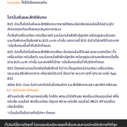
Furradec
ก็มีให้เลือกครบครัน
โปรโมชั่นและสิทธิพิเศษ
B2S จัดเต็มโปรโมชั่นและสิทธิพิเศษมากมายให้คุณเลือกช้อปออนไลน์ได้อย่างจุใจ
อัปเดตทุกเดือนกับแคมเปญลดราคาแรง
ทั้งสินค้าเครื่องเขียน หนังสือขายดี และไอเทมไลฟ์สไตล์สุดชิค พร้อมคูปองส่วนลด
และดีลพิเศษเมื่อช้อปผ่าน B2S.co.th เท่านั้น นอกจากนี้ B2S ยังใจดีส่งฟรีทั่วประเทศ
*เมื่อสั่งครบขั้นต่ำที่บริษัทกำหนด
B2S จัดเต็มโปรโมชั่นและสิทธิพิเศษเพียบ ช้อปออนไลน์ได้เลย! ลดแรงทุกเดือน ทั้ง
เครื่องเขียน หนังสือดัง ของไอเทมไลฟ์สไตล์สุดชิค พร้อมคูปองส่วนลดพิเศษเมื่อซื้อ
ผ่าน B2S.co.th เท่านั้น และส่งฟรีทั่วไทย *เมื่อสั่งครบขั้นต่ำที่บริษัทกำหนด
B2S มีทุกอย่างตอบโจทย์ทุกไลฟ์สไตล์ ไม่ว่าจะเป็นอุปกรณ์อ่านเขียน เครื่องเขียน
ของเล่นเสริมพัฒนาการ หรือเฟอร์นิเจอร์ ช้อปง่าย สะดวก ทุกที่ ทุกเวลา แค่มี App
B2S
สมัคร B2S Club รับข่าวสารโปรโมชั่นก่อนใคร และสิทธิพิเศษเฉพาะสมาชิก! คลิกเลย
สมัครสมาชิกเลย!
👉
#ร้านหนังสือ #ร้านขายหนังสือ ใกล้ฉัน #กระเป๋าใส่ดินสอ #เครื่องเขียนออนไลน์ #ซื้อ
หนังสือ ออนไลน์ #เครื่องเขียน บีทูเอส #ขาย หนังสือ ออนไลน์ #B2S #ร้านเครื่อง
เขียนใกล้ฉัน
*เงื่อนไขเป็นไปตามที่บริษัทฯ กำหนด
เว็บไซต์นี้มีการใช้คุกกี้ โปรดยอมรับนโยบายคุกกี้เพื่อประสบการณ์การใช้บริการที่ดีที่สุด