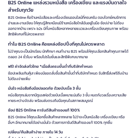
B2S Online แหล่งรวมหนังสือ เครื่องเขียน และแรงบันดาลใจ
สำหรับทุกวัย
B2S Online คือร้านหนังสือและเครื่องเขียนออนไลน์ที่ครบครัน ตอบโจทย์คนรักการ
อ่านและงานเขียน ให้คุณรู้สึกเหมือนมีร้านหนังสือใกล้ฉันอยู่ในมือ ช้อปง่าย ไม่ต้อง
ออกจากบ้าน เพราะ b2s มีทั้งหนังสือหลากหลายแนวและเครื่องเขียนคุณภาพ พร้อม
สิทธิพิเศษที่ไม่ควรพลาด!
ทำไม B2S Online คือแหล่งช้อปปิ้งที่คุณไม่ควรพลาด
ไม่ว่าคุณจะเป็นนักเรียน นักศึกษา คนทำงาน B2S พร้อมให้คุณเลือกสินค้าคุณภาพได้
ตลอด 24 ชั่วโมง พร้อมโปรโมชั่นและสิทธิพิเศษมากมาย
ฟรี! ค่าจัดส่งทั่วไทย *เมื่อสั่งครบขั้นต่ำที่บริษัทกำหนด
ช้อปเพลินเกินคุ้ม! เพียงมียอดสั่งซื้อสินค้าขั้นต่ำที่บริษัทกำหนด รับสิทธิ์ส่งฟรีถึงบ้าน
ไม่ต้องจ่ายเพิ่ม
มั่นใจ หนังสือถึงมือปลอดภัย ด้วยบับเบิ้ล 3 ชั้น
หนังสือทุกเล่มจากบีทูเอสห่อด้วยบับเบิ้ลหนาแน่นถึง 3 ชั้น หมดกังวลเรื่องความเสีย
หายระหว่างจัดส่ง พร้อมส่งตรงถึงมือคุณในสภาพสมบูรณ์
ช้อป B2S Online การันตีสินค้าของแท้ 100%
B2S Online ให้คุณเลือกซื้อสินค้าหลากหลาย ไม่ว่าจะเป็นหนังสือ เครื่องเขียน หรือ
อื่นๆ อีกมากมายได้อย่างมั่นใจ ด้วยการการันตีสินค้าของแท้ 100% ทุกชิ้น
เปลี่ยน/คืนสินค้าง่าย ภายใน 14 วัน