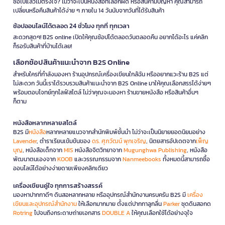
ซื้อไปแล้วไม่ตรงใจ? ไม่ว่าจะเป็นหนังสือที่เลือกผิด หรือสินค้ามีปัญหา คุณสามารถ
เปลี่ยนหรือคืนสินค้าได้ง่าย ๆ ภายใน 14 วันนับจากวันที่ได้รับสินค้า
ช้อปออนไลน์ได้ตลอด 24 ชั่วโมง ทุกที่ ทุกเวลา
สะดวกสุดๆ! B2S online เปิดให้คุณช้อปได้ตลอดวันตลอดคืน อยากได้อะไร แค่คลิก
ก็รอรับสินค้าที่บ้านได้เลย!
เลือกช้อปสินค้าแนะนำจาก B2S Online
สำหรับใครที่กำลังมองหา ร้านอุปกรณ์เครื่องเขียนใกล้ฉัน หรืออยากแวะร้าน B2S แต่
ไม่สะดวก วันนี้เราได้รวบรวมสินค้าแนะนำจาก B2S Online มาให้คุณเลือกสรรได้ง่ายๆ
พร้อมตอบโจทย์ทุกไลฟ์สไตล์ ไม่ว่าคุณจะมองหา ร้านขายหนังสือ หรือสินค้าอื่นๆ
ก็ตาม
หนังสือหลากหลายสไตล์
B2S มี
หนังสือ
หลากหลายแนวจากสำนักพิมพ์ชั้นนำ ไม่ว่าจะเป็นนิยายยอดนิยมอย่าง
Lavender
, ตำราเรียนเข้มข้นของ
ดร. ศุภวัฒน์ พุกเจริญ
, นิตยสารอัปเดตจาก
เพ็ญ
บุญ
, หนังสือเด็กจาก
MIS
หนังสือจิตวิทยาจาก
Mugunghwa Publishing
, หนังสือ
พัฒนาตนเองจาก
KOOB
และวรรณกรรมจาก
Nanmeebooks
ทั้งหมดนี้สามารถซื้อ
ออนไลน์ได้อย่างง่ายดายเพียงคลิกเดียว
เครื่องเขียนคู่ใจ ทุกการสร้างสรรค์
มองหาปากกาดีๆ ดินสอหลากหลาย หรืออุปกรณ์สำนักงานครบครัน B2S มี
เครื่อง
เขียนและอุปกรณ์สำนักงาน
ให้เลือกมากมาย ตั้งแต่ปากกาลูกลื่น
Parker
ชุดดินสอกด
Rotring
ไปจนถึงกระดาษถ่ายเอกสาร
DOUBLE A
ให้คุณเลือกใช้ได้อย่างจุใจ