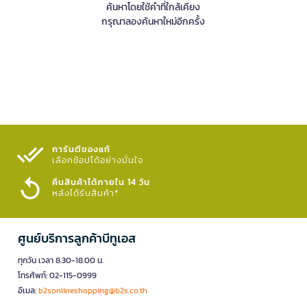
ค้นหาโดยใช้คำที่ใกล้เคียง
กรุณาลองค้นหาใหม่อีกครั้ง
การันตีของแท้
เลือกช้อปได้อย่างมั่นใจ​
คืนสินค้าได้ภายใน 14 วัน
หลังได้รับสินค้า*
ศูนย์บริการลูกค้าบีทูเอส
ทุกวัน เวลา 8.30-18.00 น.
โทรศัพท์: 02-115-0999
อีเมล:
b2sonlineshopping@b2s.co.th