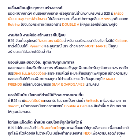
เครื่องเขียนคู่ใจ ทุกการสร้างสรรค์
มองหาปากกาดีๆ ดินสอหลากหลาย หรืออุปกรณ์สำนักงานครบครัน B2S มี
เครื่อง
เขียนและอุปกรณ์สำนักงาน
ให้เลือกมากมาย ตั้งแต่ปากกาลูกลื่น
Parker
ชุดดินสอกด
Rotring
ไปจนถึงกระดาษถ่ายเอกสาร
DOUBLE A
ให้คุณเลือกใช้ได้อย่างจุใจ
งานศิลป์ งานฝีมือ สร้างสรรค์ไม่รู้จบ
B2S จัดเต็มอุปกรณ์
ศิลปะและงานฝีมือ
สำหรับคนสร้างสรรค์ตัวจริง ทั้งสีไม้
Colleen
,
ขาตั้งไม้บนโต๊ะ
Pyramid
และอุปกรณ์ DIY ต่างๆ จาก
MONT MARTE
ให้คุณ
สร้างสรรค์ได้อย่างไร้ขีดจำกัด
ของเล่นและของขวัญ สุดพิเศษทุกเทศกาล
มองหาของเล่นเสริมพัฒนาการ หรือของขวัญสุดพิเศษสำหรับทุกโอกาส B2S เราคัด
สรร
ของเล่นและของขวัญ
หลากหลายสไตล์ เหมาะสำหรับทุกเพศทุกวัย สร้างความสุข
และรอยยิ้มให้กับคนพิเศษของคุณ ไม่ว่าจะเป็น กระเป๋าเก็บอุณหภูมิ
KAKAO
FRIENDS
หรือเกมจดหมายรัก
SIAM BOARDGAMES
เรามีครบ!
ของใช้ในบ้าน ไอเทมที่ช่วยให้ชีวิตสะดวกสบายขึ้น
ที่ B2S เรามี
ของใช้ในบ้าน
ครบครัน ไม่ว่าจะเป็นกาต้มน้ำ
Anitech
, เครื่องฟอกอากาศ
Xiaomi
, หน้ากากอนามัยทางการแพทย์
Double A Care
และสินค้าอื่น ๆ อีกมากมาย
ให้คุณเลือกสรร
ไอทีและแก็ดเจ็ต ล้ำสมัย ตอบโจทย์ทุกไลฟ์สไตล์
B2S ได้คัดสรรสินค้า
ไอทีและแก็ดเจ็ต
คุณภาพเยี่ยมมาให้คุณเลือกสรร เพื่อตอบโจทย์
ทุกไลฟ์สไตล์ดิจิทัล ไม่ว่าจะเป็น เครื่องทำลายเอกสาร
NEO
เพื่อความปลอดภัยของ