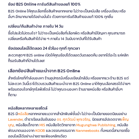
ช้อป B2S Online การันตีสินค้าของแท้ 100%
B2S Online ให้คุณเลือกซื้อสินค้าหลากหลาย ไม่ว่าจะเป็นหนังสือ เครื่องเขียน หรือ
อื่นๆ อีกมากมายได้อย่างมั่นใจ ด้วยการการันตีสินค้าของแท้ 100% ทุกชิ้น
เปลี่ยน/คืนสินค้าง่าย ภายใน 14 วัน
ซื้อไปแล้วไม่ตรงใจ? ไม่ว่าจะเป็นหนังสือที่เลือกผิด หรือสินค้ามีปัญหา คุณสามารถ
เปลี่ยนหรือคืนสินค้าได้ง่าย ๆ ภายใน 14 วันนับจากวันที่ได้รับสินค้า
ช้อปออนไลน์ได้ตลอด 24 ชั่วโมง ทุกที่ ทุกเวลา
สะดวกสุดๆ! B2S online เปิดให้คุณช้อปได้ตลอดวันตลอดคืน อยากได้อะไร แค่คลิก
ก็รอรับสินค้าที่บ้านได้เลย!
เลือกช้อปสินค้าแนะนำจาก B2S Online
สำหรับใครที่กำลังมองหา ร้านอุปกรณ์เครื่องเขียนใกล้ฉัน หรืออยากแวะร้าน B2S แต่
ไม่สะดวก วันนี้เราได้รวบรวมสินค้าแนะนำจาก B2S Online มาให้คุณเลือกสรรได้ง่ายๆ
พร้อมตอบโจทย์ทุกไลฟ์สไตล์ ไม่ว่าคุณจะมองหา ร้านขายหนังสือ หรือสินค้าอื่นๆ
ก็ตาม
หนังสือหลากหลายสไตล์
B2S มี
หนังสือ
หลากหลายแนวจากสำนักพิมพ์ชั้นนำ ไม่ว่าจะเป็นนิยายยอดนิยมอย่าง
Lavender
, ตำราเรียนเข้มข้นของ
ดร. ศุภวัฒน์ พุกเจริญ
, นิตยสารอัปเดตจาก
เพ็ญ
บุญ
, หนังสือเด็กจาก
MIS
หนังสือจิตวิทยาจาก
Mugunghwa Publishing
, หนังสือ
พัฒนาตนเองจาก
KOOB
และวรรณกรรมจาก
Nanmeebooks
ทั้งหมดนี้สามารถซื้อ
ออนไลน์ได้อย่างง่ายดายเพียงคลิกเดียว