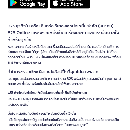
B2S ธุรกิจในเครือ เซ็นทรัล รีเทล คอร์ปอเรชั่น จำกัด (มหาชน)
B2S Online แหล่งรวมหนังสือ เครื่องเขียน และแรงบันดาลใจ
สำหรับทุกวัย
B2S Online คือร้านหนังสือและเครื่องเขียนออนไลน์ที่ครบครัน ตอบโจทย์คนรักการ
อ่านและงานเขียน ให้คุณรู้สึกเหมือนมีร้านหนังสือใกล้ฉันอยู่ในมือ ช้อปง่าย ไม่ต้อง
ออกจากบ้าน เพราะ b2s มีทั้งหนังสือหลากหลายแนวและเครื่องเขียนคุณภาพ พร้อม
สิทธิพิเศษที่ไม่ควรพลาด!
ทำไม B2S Online คือแหล่งช้อปปิ้งที่คุณไม่ควรพลาด
ไม่ว่าคุณจะเป็นนักเรียน นักศึกษา คนทำงาน B2S พร้อมให้คุณเลือกสินค้าคุณภาพได้
ตลอด 24 ชั่วโมง พร้อมโปรโมชั่นและสิทธิพิเศษมากมาย
ฟรี! ค่าจัดส่งทั่วไทย *เมื่อสั่งครบขั้นต่ำที่บริษัทกำหนด
ช้อปเพลินเกินคุ้ม! เพียงมียอดสั่งซื้อสินค้าขั้นต่ำที่บริษัทกำหนด รับสิทธิ์ส่งฟรีถึงบ้าน
ไม่ต้องจ่ายเพิ่ม
มั่นใจ หนังสือถึงมือปลอดภัย ด้วยบับเบิ้ล 3 ชั้น
หนังสือทุกเล่มจากบีทูเอสห่อด้วยบับเบิ้ลหนาแน่นถึง 3 ชั้น หมดกังวลเรื่องความเสีย
หายระหว่างจัดส่ง พร้อมส่งตรงถึงมือคุณในสภาพสมบูรณ์