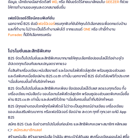
ข้อมูล, เอ็กซ์เทอนัลฮาร์ดดิสก์
WD
, หรือ คีย์บอร์ดไร้สายเมาส์คอมโบ
GEEZER
ที่ช่วย
ให้การทำงานของคุณสะดวกสบายยิ่งขึ้น
เฟอร์นิเจอร์ดีไซน์ครบฟังก์ชั่น
นอกจากนี้ B2S ยังมี
เฟอร์นิเจอร์
ครบทุกฟังก์ชันให้คุณได้เลือกสรรเพื่อตกแต่งบ้าน
และที่ทำงาน ไม่ว่าจะเป็นโต๊ะทำงานพับได้ จากแบรนด์
ONE
หรือ เก้าอี้ทำงาน
Furradec
ก็มีให้เลือกครบครัน
โปรโมชั่นและสิทธิพิเศษ
B2S จัดเต็มโปรโมชั่นและสิทธิพิเศษมากมายให้คุณเลือกช้อปออนไลน์ได้อย่างจุใจ
อัปเดตทุกเดือนกับแคมเปญลดราคาแรง
ทั้งสินค้าเครื่องเขียน หนังสือขายดี และไอเทมไลฟ์สไตล์สุดชิค พร้อมคูปองส่วนลด
และดีลพิเศษเมื่อช้อปผ่าน B2S.co.th เท่านั้น นอกจากนี้ B2S ยังใจดีส่งฟรีทั่วประเทศ
*เมื่อสั่งครบขั้นต่ำที่บริษัทกำหนด
B2S จัดเต็มโปรโมชั่นและสิทธิพิเศษเพียบ ช้อปออนไลน์ได้เลย! ลดแรงทุกเดือน ทั้ง
เครื่องเขียน หนังสือดัง ของไอเทมไลฟ์สไตล์สุดชิค พร้อมคูปองส่วนลดพิเศษเมื่อซื้อ
ผ่าน B2S.co.th เท่านั้น และส่งฟรีทั่วไทย *เมื่อสั่งครบขั้นต่ำที่บริษัทกำหนด
B2S มีทุกอย่างตอบโจทย์ทุกไลฟ์สไตล์ ไม่ว่าจะเป็นอุปกรณ์อ่านเขียน เครื่องเขียน
ของเล่นเสริมพัฒนาการ หรือเฟอร์นิเจอร์ ช้อปง่าย สะดวก ทุกที่ ทุกเวลา แค่มี App
B2S
สมัคร B2S Club รับข่าวสารโปรโมชั่นก่อนใคร และสิทธิพิเศษเฉพาะสมาชิก! คลิกเลย
สมัครสมาชิกเลย!
👉
#ร้านหนังสือ #ร้านขายหนังสือ ใกล้ฉัน #กระเป๋าใส่ดินสอ #เครื่องเขียนออนไลน์ #ซื้อ