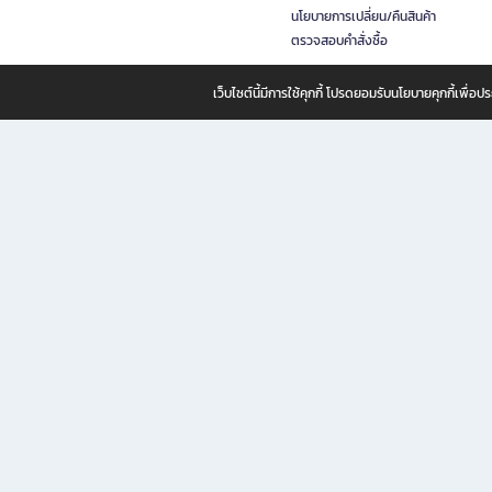
นโยบายการเปลี่ยน/คืนสินค้า
ตรวจสอบคำสั่งซื้อ
เว็บไซต์นี้มีการใช้คุกกี้ โปรดยอมรับนโยบายคุกกี้เพื่
B2S ธุรกิจในเครือ เซ็นทรัล รีเทล คอร์ปอเรชั่น จำกัด (มหาชน)
B2S Online แหล่งรวมหนังสือ เครื่องเขียน และแรงบันดาลใจสำหรับ
B2S Online คือร้านหนังสือและเครื่องเขียนออนไลน์ที่ครบครัน ตอบโจทย์คนรักการอ่านและงานเ
ทำไม B2S Online คือแหล่งช้อปปิ้งที่คุณไม่ควรพลาด
ไม่ว่าคุณจะเป็นนักเรียน นักศึกษา คนทำงาน B2S พร้อมให้คุณเลือกสินค้าคุณภาพได้ตลอด 24