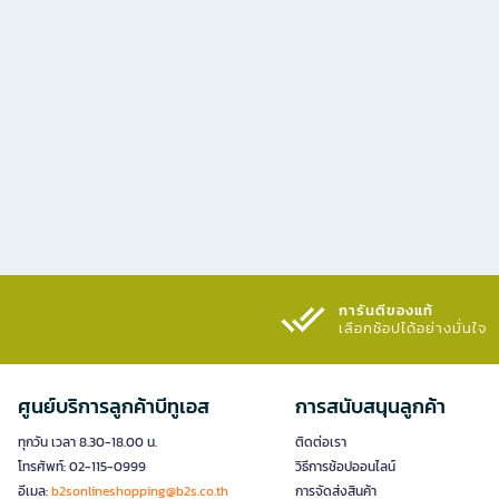
การันตีของแท้
เลือกช้อปได้อย่างมั่นใจ​
ศูนย์บริการลูกค้าบีทูเอส
การสนับสนุนลูกค้า
ทุกวัน เวลา 8.30-18.00 น.
ติดต่อเรา
โทรศัพท์: 02-115-0999
วิธีการช้อปออนไลน์
อีเมล:
b2sonlineshopping@b2s.co.th
การจัดส่งสินค้า