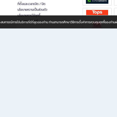
ที่ตั้งและเวลาเปิด / ปิด
นโยบายความเป็นส่วนตัว
นโยบายการใช้คุกกี้
นักลงทุนสัมพันธ์
อประสบการณ์การใช้บริการที่ดีที่สุดของท่าน ท่านสามารถศึกษาวิธีการตั้งค่าการควบคุมคุกกี้ของท่าน
ทุกวัย
ขียน ให้คุณรู้สึกเหมือนมีร้านหนังสือใกล้ฉันอยู่ในมือ ช้อปง่าย ไม่ต้องออกจากบ้าน เพราะ b2
 ชั่วโมง พร้อมโปรโมชั่นและสิทธิพิเศษมากมาย