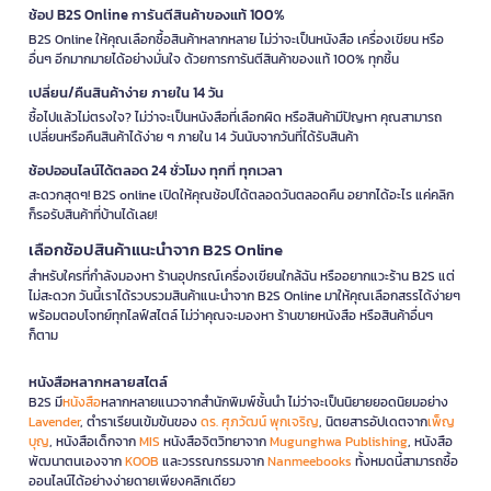
ช้อป B2S Online การันตีสินค้าของแท้ 100%
B2S Online ให้คุณเลือกซื้อสินค้าหลากหลาย ไม่ว่าจะเป็นหนังสือ เครื่องเขียน หรือ
อื่นๆ อีกมากมายได้อย่างมั่นใจ ด้วยการการันตีสินค้าของแท้ 100% ทุกชิ้น
เปลี่ยน/คืนสินค้าง่าย ภายใน 14 วัน
ซื้อไปแล้วไม่ตรงใจ? ไม่ว่าจะเป็นหนังสือที่เลือกผิด หรือสินค้ามีปัญหา คุณสามารถ
เปลี่ยนหรือคืนสินค้าได้ง่าย ๆ ภายใน 14 วันนับจากวันที่ได้รับสินค้า
ช้อปออนไลน์ได้ตลอด 24 ชั่วโมง ทุกที่ ทุกเวลา
สะดวกสุดๆ! B2S online เปิดให้คุณช้อปได้ตลอดวันตลอดคืน อยากได้อะไร แค่คลิก
ก็รอรับสินค้าที่บ้านได้เลย!
เลือกช้อปสินค้าแนะนำจาก B2S Online
สำหรับใครที่กำลังมองหา ร้านอุปกรณ์เครื่องเขียนใกล้ฉัน หรืออยากแวะร้าน B2S แต่
ไม่สะดวก วันนี้เราได้รวบรวมสินค้าแนะนำจาก B2S Online มาให้คุณเลือกสรรได้ง่ายๆ
พร้อมตอบโจทย์ทุกไลฟ์สไตล์ ไม่ว่าคุณจะมองหา ร้านขายหนังสือ หรือสินค้าอื่นๆ
ก็ตาม
หนังสือหลากหลายสไตล์
B2S มี
หนังสือ
หลากหลายแนวจากสำนักพิมพ์ชั้นนำ ไม่ว่าจะเป็นนิยายยอดนิยมอย่าง
Lavender
, ตำราเรียนเข้มข้นของ
ดร. ศุภวัฒน์ พุกเจริญ
, นิตยสารอัปเดตจาก
เพ็ญ
บุญ
, หนังสือเด็กจาก
MIS
หนังสือจิตวิทยาจาก
Mugunghwa Publishing
, หนังสือ
พัฒนาตนเองจาก
KOOB
และวรรณกรรมจาก
Nanmeebooks
ทั้งหมดนี้สามารถซื้อ
ออนไลน์ได้อย่างง่ายดายเพียงคลิกเดียว