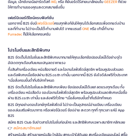
ข้อมูล, เอ็กซ์เทอนัลฮาร์ดดิสก์
WD
, หรือ คีย์บอร์ดไร้สายเมาส์คอมโบ
GEEZER
ที่ช่วย
ให้การทำงานของคุณสะดวกสบายยิ่งขึ้น
เฟอร์นิเจอร์ดีไซน์ครบฟังก์ชั่น
นอกจากนี้ B2S ยังมี
เฟอร์นิเจอร์
ครบทุกฟังก์ชันให้คุณได้เลือกสรรเพื่อตกแต่งบ้าน
และที่ทำงาน ไม่ว่าจะเป็นโต๊ะทำงานพับได้ จากแบรนด์
ONE
หรือ เก้าอี้ทำงาน
Furradec
ก็มีให้เลือกครบครัน
โปรโมชั่นและสิทธิพิเศษ
B2S จัดเต็มโปรโมชั่นและสิทธิพิเศษมากมายให้คุณเลือกช้อปออนไลน์ได้อย่างจุใจ
อัปเดตทุกเดือนกับแคมเปญลดราคาแรง
ทั้งสินค้าเครื่องเขียน หนังสือขายดี และไอเทมไลฟ์สไตล์สุดชิค พร้อมคูปองส่วนลด
และดีลพิเศษเมื่อช้อปผ่าน B2S.co.th เท่านั้น นอกจากนี้ B2S ยังใจดีส่งฟรีทั่วประเทศ
*เมื่อสั่งครบขั้นต่ำที่บริษัทกำหนด
B2S จัดเต็มโปรโมชั่นและสิทธิพิเศษเพียบ ช้อปออนไลน์ได้เลย! ลดแรงทุกเดือน ทั้ง
เครื่องเขียน หนังสือดัง ของไอเทมไลฟ์สไตล์สุดชิค พร้อมคูปองส่วนลดพิเศษเมื่อซื้อ
ผ่าน B2S.co.th เท่านั้น และส่งฟรีทั่วไทย *เมื่อสั่งครบขั้นต่ำที่บริษัทกำหนด
B2S มีทุกอย่างตอบโจทย์ทุกไลฟ์สไตล์ ไม่ว่าจะเป็นอุปกรณ์อ่านเขียน เครื่องเขียน
ของเล่นเสริมพัฒนาการ หรือเฟอร์นิเจอร์ ช้อปง่าย สะดวก ทุกที่ ทุกเวลา แค่มี App
B2S
สมัคร B2S Club รับข่าวสารโปรโมชั่นก่อนใคร และสิทธิพิเศษเฉพาะสมาชิก! คลิกเลย
สมัครสมาชิกเลย!
👉
#ร้านหนังสือ #ร้านขายหนังสือ ใกล้ฉัน #กระเป๋าใส่ดินสอ #เครื่องเขียนออนไลน์ #ซื้อ