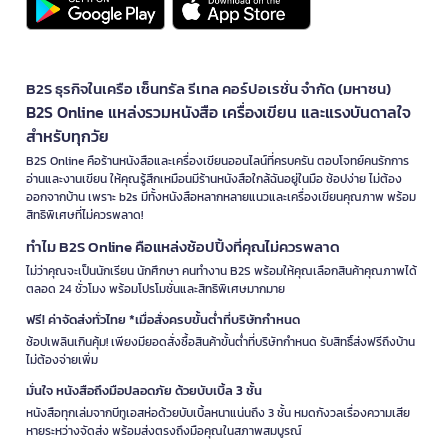
B2S ธุรกิจในเครือ เซ็นทรัล รีเทล คอร์ปอเรชั่น จำกัด (มหาชน)
B2S Online แหล่งรวมหนังสือ เครื่องเขียน และแรงบันดาลใจ
สำหรับทุกวัย
B2S Online คือร้านหนังสือและเครื่องเขียนออนไลน์ที่ครบครัน ตอบโจทย์คนรักการ
อ่านและงานเขียน ให้คุณรู้สึกเหมือนมีร้านหนังสือใกล้ฉันอยู่ในมือ ช้อปง่าย ไม่ต้อง
ออกจากบ้าน เพราะ b2s มีทั้งหนังสือหลากหลายแนวและเครื่องเขียนคุณภาพ พร้อม
สิทธิพิเศษที่ไม่ควรพลาด!
ทำไม B2S Online คือแหล่งช้อปปิ้งที่คุณไม่ควรพลาด
ไม่ว่าคุณจะเป็นนักเรียน นักศึกษา คนทำงาน B2S พร้อมให้คุณเลือกสินค้าคุณภาพได้
ตลอด 24 ชั่วโมง พร้อมโปรโมชั่นและสิทธิพิเศษมากมาย
ฟรี! ค่าจัดส่งทั่วไทย *เมื่อสั่งครบขั้นต่ำที่บริษัทกำหนด
ช้อปเพลินเกินคุ้ม! เพียงมียอดสั่งซื้อสินค้าขั้นต่ำที่บริษัทกำหนด รับสิทธิ์ส่งฟรีถึงบ้าน
ไม่ต้องจ่ายเพิ่ม
มั่นใจ หนังสือถึงมือปลอดภัย ด้วยบับเบิ้ล 3 ชั้น
หนังสือทุกเล่มจากบีทูเอสห่อด้วยบับเบิ้ลหนาแน่นถึง 3 ชั้น หมดกังวลเรื่องความเสีย
หายระหว่างจัดส่ง พร้อมส่งตรงถึงมือคุณในสภาพสมบูรณ์