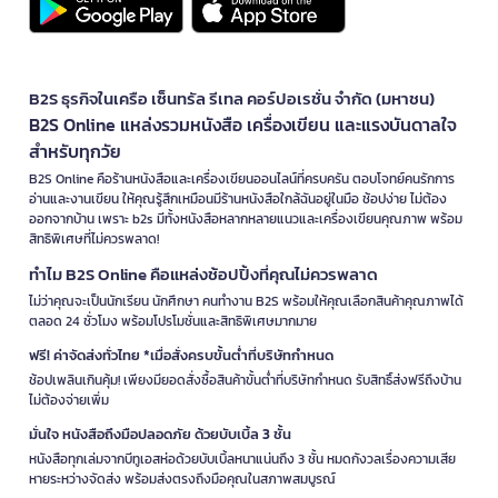
B2S ธุรกิจในเครือ เซ็นทรัล รีเทล คอร์ปอเรชั่น จำกัด (มหาชน)
B2S Online แหล่งรวมหนังสือ เครื่องเขียน และแรงบันดาลใจ
สำหรับทุกวัย
B2S Online คือร้านหนังสือและเครื่องเขียนออนไลน์ที่ครบครัน ตอบโจทย์คนรักการ
อ่านและงานเขียน ให้คุณรู้สึกเหมือนมีร้านหนังสือใกล้ฉันอยู่ในมือ ช้อปง่าย ไม่ต้อง
ออกจากบ้าน เพราะ b2s มีทั้งหนังสือหลากหลายแนวและเครื่องเขียนคุณภาพ พร้อม
สิทธิพิเศษที่ไม่ควรพลาด!
ทำไม B2S Online คือแหล่งช้อปปิ้งที่คุณไม่ควรพลาด
ไม่ว่าคุณจะเป็นนักเรียน นักศึกษา คนทำงาน B2S พร้อมให้คุณเลือกสินค้าคุณภาพได้
ตลอด 24 ชั่วโมง พร้อมโปรโมชั่นและสิทธิพิเศษมากมาย
ฟรี! ค่าจัดส่งทั่วไทย *เมื่อสั่งครบขั้นต่ำที่บริษัทกำหนด
ช้อปเพลินเกินคุ้ม! เพียงมียอดสั่งซื้อสินค้าขั้นต่ำที่บริษัทกำหนด รับสิทธิ์ส่งฟรีถึงบ้าน
ไม่ต้องจ่ายเพิ่ม
มั่นใจ หนังสือถึงมือปลอดภัย ด้วยบับเบิ้ล 3 ชั้น
หนังสือทุกเล่มจากบีทูเอสห่อด้วยบับเบิ้ลหนาแน่นถึง 3 ชั้น หมดกังวลเรื่องความเสีย
หายระหว่างจัดส่ง พร้อมส่งตรงถึงมือคุณในสภาพสมบูรณ์