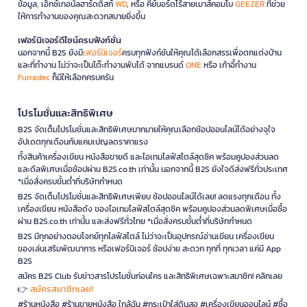
ข้อมูล, เอ็กซ์เทอนัลฮาร์ดดิสก์
WD
, หรือ คีย์บอร์ดไร้สายเมาส์คอมโบ
GEEZER
ที่ช่วย
ให้การทำงานของคุณสะดวกสบายยิ่งขึ้น
เฟอร์นิเจอร์ดีไซน์ครบฟังก์ชั่น
นอกจากนี้ B2S ยังมี
เฟอร์นิเจอร์
ครบทุกฟังก์ชันให้คุณได้เลือกสรรเพื่อตกแต่งบ้าน
และที่ทำงาน ไม่ว่าจะเป็นโต๊ะทำงานพับได้ จากแบรนด์
ONE
หรือ เก้าอี้ทำงาน
Furradec
ก็มีให้เลือกครบครัน
โปรโมชั่นและสิทธิพิเศษ
B2S จัดเต็มโปรโมชั่นและสิทธิพิเศษมากมายให้คุณเลือกช้อปออนไลน์ได้อย่างจุใจ
อัปเดตทุกเดือนกับแคมเปญลดราคาแรง
ทั้งสินค้าเครื่องเขียน หนังสือขายดี และไอเทมไลฟ์สไตล์สุดชิค พร้อมคูปองส่วนลด
และดีลพิเศษเมื่อช้อปผ่าน B2S.co.th เท่านั้น นอกจากนี้ B2S ยังใจดีส่งฟรีทั่วประเทศ
*เมื่อสั่งครบขั้นต่ำที่บริษัทกำหนด
B2S จัดเต็มโปรโมชั่นและสิทธิพิเศษเพียบ ช้อปออนไลน์ได้เลย! ลดแรงทุกเดือน ทั้ง
เครื่องเขียน หนังสือดัง ของไอเทมไลฟ์สไตล์สุดชิค พร้อมคูปองส่วนลดพิเศษเมื่อซื้อ
ผ่าน B2S.co.th เท่านั้น และส่งฟรีทั่วไทย *เมื่อสั่งครบขั้นต่ำที่บริษัทกำหนด
B2S มีทุกอย่างตอบโจทย์ทุกไลฟ์สไตล์ ไม่ว่าจะเป็นอุปกรณ์อ่านเขียน เครื่องเขียน
ของเล่นเสริมพัฒนาการ หรือเฟอร์นิเจอร์ ช้อปง่าย สะดวก ทุกที่ ทุกเวลา แค่มี App
B2S
สมัคร B2S Club รับข่าวสารโปรโมชั่นก่อนใคร และสิทธิพิเศษเฉพาะสมาชิก! คลิกเลย
สมัครสมาชิกเลย!
👉
#ร้านหนังสือ #ร้านขายหนังสือ ใกล้ฉัน #กระเป๋าใส่ดินสอ #เครื่องเขียนออนไลน์ #ซื้อ