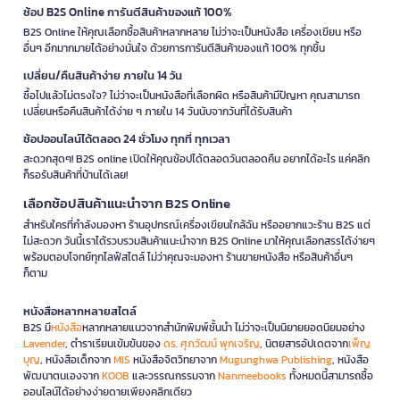
ช้อป B2S Online การันตีสินค้าของแท้ 100%
B2S Online ให้คุณเลือกซื้อสินค้าหลากหลาย ไม่ว่าจะเป็นหนังสือ เครื่องเขียน หรือ
อื่นๆ อีกมากมายได้อย่างมั่นใจ ด้วยการการันตีสินค้าของแท้ 100% ทุกชิ้น
เปลี่ยน/คืนสินค้าง่าย ภายใน 14 วัน
ซื้อไปแล้วไม่ตรงใจ? ไม่ว่าจะเป็นหนังสือที่เลือกผิด หรือสินค้ามีปัญหา คุณสามารถ
เปลี่ยนหรือคืนสินค้าได้ง่าย ๆ ภายใน 14 วันนับจากวันที่ได้รับสินค้า
ช้อปออนไลน์ได้ตลอด 24 ชั่วโมง ทุกที่ ทุกเวลา
สะดวกสุดๆ! B2S online เปิดให้คุณช้อปได้ตลอดวันตลอดคืน อยากได้อะไร แค่คลิก
ก็รอรับสินค้าที่บ้านได้เลย!
เลือกช้อปสินค้าแนะนำจาก B2S Online
สำหรับใครที่กำลังมองหา ร้านอุปกรณ์เครื่องเขียนใกล้ฉัน หรืออยากแวะร้าน B2S แต่
ไม่สะดวก วันนี้เราได้รวบรวมสินค้าแนะนำจาก B2S Online มาให้คุณเลือกสรรได้ง่ายๆ
พร้อมตอบโจทย์ทุกไลฟ์สไตล์ ไม่ว่าคุณจะมองหา ร้านขายหนังสือ หรือสินค้าอื่นๆ
ก็ตาม
หนังสือหลากหลายสไตล์
B2S มี
หนังสือ
หลากหลายแนวจากสำนักพิมพ์ชั้นนำ ไม่ว่าจะเป็นนิยายยอดนิยมอย่าง
Lavender
, ตำราเรียนเข้มข้นของ
ดร. ศุภวัฒน์ พุกเจริญ
, นิตยสารอัปเดตจาก
เพ็ญ
บุญ
, หนังสือเด็กจาก
MIS
หนังสือจิตวิทยาจาก
Mugunghwa Publishing
, หนังสือ
พัฒนาตนเองจาก
KOOB
และวรรณกรรมจาก
Nanmeebooks
ทั้งหมดนี้สามารถซื้อ
ออนไลน์ได้อย่างง่ายดายเพียงคลิกเดียว