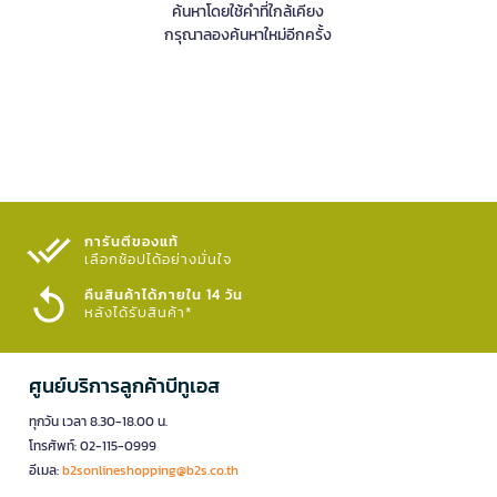
ค้นหาโดยใช้คำที่ใกล้เคียง
กรุณาลองค้นหาใหม่อีกครั้ง
การันตีของแท้
เลือกช้อปได้อย่างมั่นใจ​
คืนสินค้าได้ภายใน 14 วัน
หลังได้รับสินค้า*
ศูนย์บริการลูกค้าบีทูเอส
ทุกวัน เวลา 8.30-18.00 น.
โทรศัพท์: 02-115-0999
อีเมล:
b2sonlineshopping@b2s.co.th