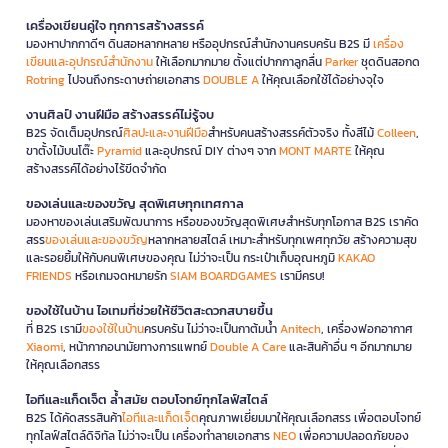
เครื่องเขียนคู่ใจ ทุกการสร้างสรรค์
มองหาปากกาดีๆ ดินสอหลากหลาย หรืออุปกรณ์สำนักงานครบครัน B2S มี
เครื่อง
เขียนและอุปกรณ์สำนักงาน
ให้เลือกมากมาย ตั้งแต่ปากกาลูกลื่น
Parker
ชุดดินสอกด
Rotring
ไปจนถึงกระดาษถ่ายเอกสาร
DOUBLE A
ให้คุณเลือกใช้ได้อย่างจุใจ
งานศิลป์ งานฝีมือ สร้างสรรค์ไม่รู้จบ
B2S จัดเต็มอุปกรณ์
ศิลปะและงานฝีมือ
สำหรับคนสร้างสรรค์ตัวจริง ทั้งสีไม้
Colleen
,
ขาตั้งไม้บนโต๊ะ
Pyramid
และอุปกรณ์ DIY ต่างๆ จาก
MONT MARTE
ให้คุณ
สร้างสรรค์ได้อย่างไร้ขีดจำกัด
ของเล่นและของขวัญ สุดพิเศษทุกเทศกาล
มองหาของเล่นเสริมพัฒนาการ หรือของขวัญสุดพิเศษสำหรับทุกโอกาส B2S เราคัด
สรร
ของเล่นและของขวัญ
หลากหลายสไตล์ เหมาะสำหรับทุกเพศทุกวัย สร้างความสุข
และรอยยิ้มให้กับคนพิเศษของคุณ ไม่ว่าจะเป็น กระเป๋าเก็บอุณหภูมิ
KAKAO
FRIENDS
หรือเกมจดหมายรัก
SIAM BOARDGAMES
เรามีครบ!
ของใช้ในบ้าน ไอเทมที่ช่วยให้ชีวิตสะดวกสบายขึ้น
ที่ B2S เรามี
ของใช้ในบ้าน
ครบครัน ไม่ว่าจะเป็นกาต้มน้ำ
Anitech
, เครื่องฟอกอากาศ
Xiaomi
, หน้ากากอนามัยทางการแพทย์
Double A Care
และสินค้าอื่น ๆ อีกมากมาย
ให้คุณเลือกสรร
ไอทีและแก็ดเจ็ต ล้ำสมัย ตอบโจทย์ทุกไลฟ์สไตล์
B2S ได้คัดสรรสินค้า
ไอทีและแก็ดเจ็ต
คุณภาพเยี่ยมมาให้คุณเลือกสรร เพื่อตอบโจทย์
ทุกไลฟ์สไตล์ดิจิทัล ไม่ว่าจะเป็น เครื่องทำลายเอกสาร
NEO
เพื่อความปลอดภัยของ