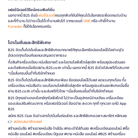
เฟอร์นิเจอร์ดีไซน์ครบฟังก์ชั่น
นอกจากนี้ B2S ยังมี
เฟอร์นิเจอร์
ครบทุกฟังก์ชันให้คุณได้เลือกสรรเพื่อตกแต่งบ้าน
และที่ทำงาน ไม่ว่าจะเป็นโต๊ะทำงานพับได้ จากแบรนด์
ONE
หรือ เก้าอี้ทำงาน
Furradec
ก็มีให้เลือกครบครัน
โปรโมชั่นและสิทธิพิเศษ
B2S จัดเต็มโปรโมชั่นและสิทธิพิเศษมากมายให้คุณเลือกช้อปออนไลน์ได้อย่างจุใจ
อัปเดตทุกเดือนกับแคมเปญลดราคาแรง
ทั้งสินค้าเครื่องเขียน หนังสือขายดี และไอเทมไลฟ์สไตล์สุดชิค พร้อมคูปองส่วนลด
และดีลพิเศษเมื่อช้อปผ่าน B2S.co.th เท่านั้น นอกจากนี้ B2S ยังใจดีส่งฟรีทั่วประเทศ
*เมื่อสั่งครบขั้นต่ำที่บริษัทกำหนด
B2S จัดเต็มโปรโมชั่นและสิทธิพิเศษเพียบ ช้อปออนไลน์ได้เลย! ลดแรงทุกเดือน ทั้ง
เครื่องเขียน หนังสือดัง ของไอเทมไลฟ์สไตล์สุดชิค พร้อมคูปองส่วนลดพิเศษเมื่อซื้อ
ผ่าน B2S.co.th เท่านั้น และส่งฟรีทั่วไทย *เมื่อสั่งครบขั้นต่ำที่บริษัทกำหนด
B2S มีทุกอย่างตอบโจทย์ทุกไลฟ์สไตล์ ไม่ว่าจะเป็นอุปกรณ์อ่านเขียน เครื่องเขียน
ของเล่นเสริมพัฒนาการ หรือเฟอร์นิเจอร์ ช้อปง่าย สะดวก ทุกที่ ทุกเวลา แค่มี App
B2S
สมัคร B2S Club รับข่าวสารโปรโมชั่นก่อนใคร และสิทธิพิเศษเฉพาะสมาชิก! คลิกเลย
สมัครสมาชิกเลย!
👉
#ร้านหนังสือ #ร้านขายหนังสือ ใกล้ฉัน #กระเป๋าใส่ดินสอ #เครื่องเขียนออนไลน์ #ซื้อ
หนังสือ ออนไลน์ #เครื่องเขียน บีทูเอส #ขาย หนังสือ ออนไลน์ #B2S #ร้านเครื่อง