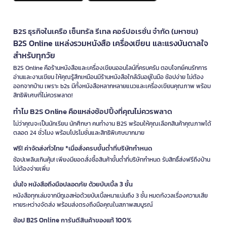
B2S ธุรกิจในเครือ เซ็นทรัล รีเทล คอร์ปอเรชั่น จำกัด (มหาชน)
B2S Online แหล่งรวมหนังสือ เครื่องเขียน และแรงบันดาลใจ
สำหรับทุกวัย
B2S Online คือร้านหนังสือและเครื่องเขียนออนไลน์ที่ครบครัน ตอบโจทย์คนรักการ
อ่านและงานเขียน ให้คุณรู้สึกเหมือนมีร้านหนังสือใกล้ฉันอยู่ในมือ ช้อปง่าย ไม่ต้อง
ออกจากบ้าน เพราะ b2s มีทั้งหนังสือหลากหลายแนวและเครื่องเขียนคุณภาพ พร้อม
สิทธิพิเศษที่ไม่ควรพลาด!
ทำไม B2S Online คือแหล่งช้อปปิ้งที่คุณไม่ควรพลาด
ไม่ว่าคุณจะเป็นนักเรียน นักศึกษา คนทำงาน B2S พร้อมให้คุณเลือกสินค้าคุณภาพได้
ตลอด 24 ชั่วโมง พร้อมโปรโมชั่นและสิทธิพิเศษมากมาย
ฟรี! ค่าจัดส่งทั่วไทย *เมื่อสั่งครบขั้นต่ำที่บริษัทกำหนด
ช้อปเพลินเกินคุ้ม! เพียงมียอดสั่งซื้อสินค้าขั้นต่ำที่บริษัทกำหนด รับสิทธิ์ส่งฟรีถึงบ้าน
ไม่ต้องจ่ายเพิ่ม
มั่นใจ หนังสือถึงมือปลอดภัย ด้วยบับเบิ้ล 3 ชั้น
หนังสือทุกเล่มจากบีทูเอสห่อด้วยบับเบิ้ลหนาแน่นถึง 3 ชั้น หมดกังวลเรื่องความเสีย
หายระหว่างจัดส่ง พร้อมส่งตรงถึงมือคุณในสภาพสมบูรณ์
ช้อป B2S Online การันตีสินค้าของแท้ 100%