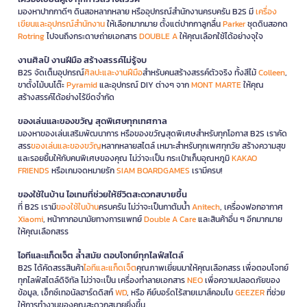
มองหาปากกาดีๆ ดินสอหลากหลาย หรืออุปกรณ์สำนักงานครบครัน B2S มี
เครื่อง
เขียนและอุปกรณ์สำนักงาน
ให้เลือกมากมาย ตั้งแต่ปากกาลูกลื่น
Parker
ชุดดินสอกด
Rotring
ไปจนถึงกระดาษถ่ายเอกสาร
DOUBLE A
ให้คุณเลือกใช้ได้อย่างจุใจ
งานศิลป์ งานฝีมือ สร้างสรรค์ไม่รู้จบ
B2S จัดเต็มอุปกรณ์
ศิลปะและงานฝีมือ
สำหรับคนสร้างสรรค์ตัวจริง ทั้งสีไม้
Colleen
,
ขาตั้งไม้บนโต๊ะ
Pyramid
และอุปกรณ์ DIY ต่างๆ จาก
MONT MARTE
ให้คุณ
สร้างสรรค์ได้อย่างไร้ขีดจำกัด
ของเล่นและของขวัญ สุดพิเศษทุกเทศกาล
มองหาของเล่นเสริมพัฒนาการ หรือของขวัญสุดพิเศษสำหรับทุกโอกาส B2S เราคัด
สรร
ของเล่นและของขวัญ
หลากหลายสไตล์ เหมาะสำหรับทุกเพศทุกวัย สร้างความสุข
และรอยยิ้มให้กับคนพิเศษของคุณ ไม่ว่าจะเป็น กระเป๋าเก็บอุณหภูมิ
KAKAO
FRIENDS
หรือเกมจดหมายรัก
SIAM BOARDGAMES
เรามีครบ!
ของใช้ในบ้าน ไอเทมที่ช่วยให้ชีวิตสะดวกสบายขึ้น
ที่ B2S เรามี
ของใช้ในบ้าน
ครบครัน ไม่ว่าจะเป็นกาต้มน้ำ
Anitech
, เครื่องฟอกอากาศ
Xiaomi
, หน้ากากอนามัยทางการแพทย์
Double A Care
และสินค้าอื่น ๆ อีกมากมาย
ให้คุณเลือกสรร
ไอทีและแก็ดเจ็ต ล้ำสมัย ตอบโจทย์ทุกไลฟ์สไตล์
B2S ได้คัดสรรสินค้า
ไอทีและแก็ดเจ็ต
คุณภาพเยี่ยมมาให้คุณเลือกสรร เพื่อตอบโจทย์
ทุกไลฟ์สไตล์ดิจิทัล ไม่ว่าจะเป็น เครื่องทำลายเอกสาร
NEO
เพื่อความปลอดภัยของ
ข้อมูล, เอ็กซ์เทอนัลฮาร์ดดิสก์
WD
, หรือ คีย์บอร์ดไร้สายเมาส์คอมโบ
GEEZER
ที่ช่วย
ให้การทำงานของคุณสะดวกสบายยิ่งขึ้น