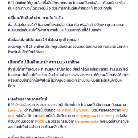
B2S Online ให้คุณเลือกซื้อสินค้าหลากหลาย ไม่ว่าจะเป็นหนังสือ เครื่องเขียน หรือ
อื่นๆ อีกมากมายได้อย่างมั่นใจ ด้วยการการันตีสินค้าของแท้ 100% ทุกชิ้น
เปลี่ยน/คืนสินค้าง่าย ภายใน 14 วัน
ซื้อไปแล้วไม่ตรงใจ? ไม่ว่าจะเป็นหนังสือที่เลือกผิด หรือสินค้ามีปัญหา คุณสามารถ
เปลี่ยนหรือคืนสินค้าได้ง่าย ๆ ภายใน 14 วันนับจากวันที่ได้รับสินค้า
ช้อปออนไลน์ได้ตลอด 24 ชั่วโมง ทุกที่ ทุกเวลา
สะดวกสุดๆ! B2S online เปิดให้คุณช้อปได้ตลอดวันตลอดคืน อยากได้อะไร แค่คลิก
ก็รอรับสินค้าที่บ้านได้เลย!
เลือกช้อปสินค้าแนะนำจาก B2S Online
สำหรับใครที่กำลังมองหา ร้านอุปกรณ์เครื่องเขียนใกล้ฉัน หรืออยากแวะร้าน B2S แต่
ไม่สะดวก วันนี้เราได้รวบรวมสินค้าแนะนำจาก B2S Online มาให้คุณเลือกสรรได้ง่ายๆ
พร้อมตอบโจทย์ทุกไลฟ์สไตล์ ไม่ว่าคุณจะมองหา ร้านขายหนังสือ หรือสินค้าอื่นๆ
ก็ตาม
หนังสือหลากหลายสไตล์
B2S มี
หนังสือ
หลากหลายแนวจากสำนักพิมพ์ชั้นนำ ไม่ว่าจะเป็นนิยายยอดนิยมอย่าง
Lavender
, ตำราเรียนเข้มข้นของ
ดร. ศุภวัฒน์ พุกเจริญ
, นิตยสารอัปเดตจาก
เพ็ญ
บุญ
, หนังสือเด็กจาก
MIS
หนังสือจิตวิทยาจาก
Mugunghwa Publishing
, หนังสือ
พัฒนาตนเองจาก
KOOB
และวรรณกรรมจาก
Nanmeebooks
ทั้งหมดนี้สามารถซื้อ
ออนไลน์ได้อย่างง่ายดายเพียงคลิกเดียว
เครื่องเขียนคู่ใจ ทุกการสร้างสรรค์