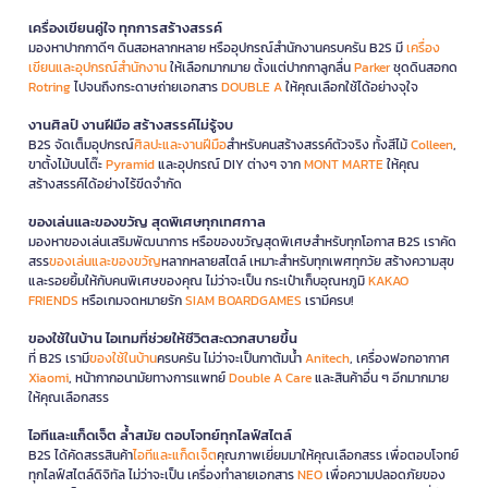
เครื่องเขียนคู่ใจ ทุกการสร้างสรรค์
มองหาปากกาดีๆ ดินสอหลากหลาย หรืออุปกรณ์สำนักงานครบครัน B2S มี
เครื่อง
เขียนและอุปกรณ์สำนักงาน
ให้เลือกมากมาย ตั้งแต่ปากกาลูกลื่น
Parker
ชุดดินสอกด
Rotring
ไปจนถึงกระดาษถ่ายเอกสาร
DOUBLE A
ให้คุณเลือกใช้ได้อย่างจุใจ
งานศิลป์ งานฝีมือ สร้างสรรค์ไม่รู้จบ
B2S จัดเต็มอุปกรณ์
ศิลปะและงานฝีมือ
สำหรับคนสร้างสรรค์ตัวจริง ทั้งสีไม้
Colleen
,
ขาตั้งไม้บนโต๊ะ
Pyramid
และอุปกรณ์ DIY ต่างๆ จาก
MONT MARTE
ให้คุณ
สร้างสรรค์ได้อย่างไร้ขีดจำกัด
ของเล่นและของขวัญ สุดพิเศษทุกเทศกาล
มองหาของเล่นเสริมพัฒนาการ หรือของขวัญสุดพิเศษสำหรับทุกโอกาส B2S เราคัด
สรร
ของเล่นและของขวัญ
หลากหลายสไตล์ เหมาะสำหรับทุกเพศทุกวัย สร้างความสุข
และรอยยิ้มให้กับคนพิเศษของคุณ ไม่ว่าจะเป็น กระเป๋าเก็บอุณหภูมิ
KAKAO
FRIENDS
หรือเกมจดหมายรัก
SIAM BOARDGAMES
เรามีครบ!
ของใช้ในบ้าน ไอเทมที่ช่วยให้ชีวิตสะดวกสบายขึ้น
ที่ B2S เรามี
ของใช้ในบ้าน
ครบครัน ไม่ว่าจะเป็นกาต้มน้ำ
Anitech
, เครื่องฟอกอากาศ
Xiaomi
, หน้ากากอนามัยทางการแพทย์
Double A Care
และสินค้าอื่น ๆ อีกมากมาย
ให้คุณเลือกสรร
ไอทีและแก็ดเจ็ต ล้ำสมัย ตอบโจทย์ทุกไลฟ์สไตล์
B2S ได้คัดสรรสินค้า
ไอทีและแก็ดเจ็ต
คุณภาพเยี่ยมมาให้คุณเลือกสรร เพื่อตอบโจทย์
ทุกไลฟ์สไตล์ดิจิทัล ไม่ว่าจะเป็น เครื่องทำลายเอกสาร
NEO
เพื่อความปลอดภัยของ