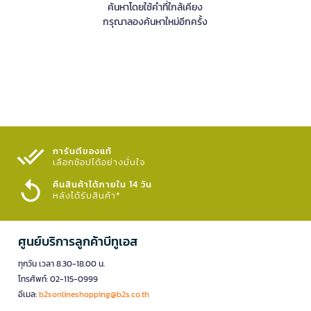
ค้นหาโดยใช้คำที่ใกล้เคียง
กรุณาลองค้นหาใหม่อีกครั้ง
การันตีของแท้
เลือกช้อปได้อย่างมั่นใจ​
คืนสินค้าได้ภายใน 14 วัน
หลังได้รับสินค้า*
ศูนย์บริการลูกค้าบีทูเอส
ทุกวัน เวลา 8.30-18.00 น.
โทรศัพท์: 02-115-0999
อีเมล:
b2sonlineshopping@b2s.co.th