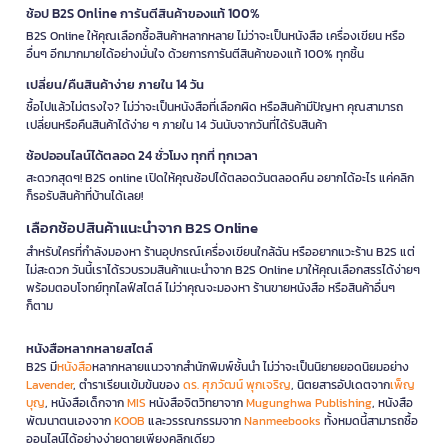
ช้อป B2S Online การันตีสินค้าของแท้ 100%
B2S Online ให้คุณเลือกซื้อสินค้าหลากหลาย ไม่ว่าจะเป็นหนังสือ เครื่องเขียน หรือ
อื่นๆ อีกมากมายได้อย่างมั่นใจ ด้วยการการันตีสินค้าของแท้ 100% ทุกชิ้น
เปลี่ยน/คืนสินค้าง่าย ภายใน 14 วัน
ซื้อไปแล้วไม่ตรงใจ? ไม่ว่าจะเป็นหนังสือที่เลือกผิด หรือสินค้ามีปัญหา คุณสามารถ
เปลี่ยนหรือคืนสินค้าได้ง่าย ๆ ภายใน 14 วันนับจากวันที่ได้รับสินค้า
ช้อปออนไลน์ได้ตลอด 24 ชั่วโมง ทุกที่ ทุกเวลา
สะดวกสุดๆ! B2S online เปิดให้คุณช้อปได้ตลอดวันตลอดคืน อยากได้อะไร แค่คลิก
ก็รอรับสินค้าที่บ้านได้เลย!
เลือกช้อปสินค้าแนะนำจาก B2S Online
สำหรับใครที่กำลังมองหา ร้านอุปกรณ์เครื่องเขียนใกล้ฉัน หรืออยากแวะร้าน B2S แต่
ไม่สะดวก วันนี้เราได้รวบรวมสินค้าแนะนำจาก B2S Online มาให้คุณเลือกสรรได้ง่ายๆ
พร้อมตอบโจทย์ทุกไลฟ์สไตล์ ไม่ว่าคุณจะมองหา ร้านขายหนังสือ หรือสินค้าอื่นๆ
ก็ตาม
หนังสือหลากหลายสไตล์
B2S มี
หนังสือ
หลากหลายแนวจากสำนักพิมพ์ชั้นนำ ไม่ว่าจะเป็นนิยายยอดนิยมอย่าง
Lavender
, ตำราเรียนเข้มข้นของ
ดร. ศุภวัฒน์ พุกเจริญ
, นิตยสารอัปเดตจาก
เพ็ญ
บุญ
, หนังสือเด็กจาก
MIS
หนังสือจิตวิทยาจาก
Mugunghwa Publishing
, หนังสือ
พัฒนาตนเองจาก
KOOB
และวรรณกรรมจาก
Nanmeebooks
ทั้งหมดนี้สามารถซื้อ
ออนไลน์ได้อย่างง่ายดายเพียงคลิกเดียว