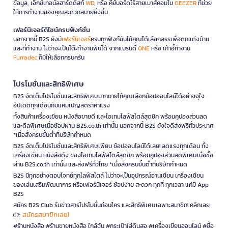
ข้อมูล, เอ็กซ์เทอนัลฮาร์ดดิสก์
WD
, หรือ คีย์บอร์ดไร้สายเมาส์คอมโบ
GEEZER
ที่ช่วย
ให้การทำงานของคุณสะดวกสบายยิ่งขึ้น
เฟอร์นิเจอร์ดีไซน์ครบฟังก์ชั่น
นอกจากนี้ B2S ยังมี
เฟอร์นิเจอร์
ครบทุกฟังก์ชันให้คุณได้เลือกสรรเพื่อตกแต่งบ้าน
และที่ทำงาน ไม่ว่าจะเป็นโต๊ะทำงานพับได้ จากแบรนด์
ONE
หรือ เก้าอี้ทำงาน
Furradec
ก็มีให้เลือกครบครัน
โปรโมชั่นและสิทธิพิเศษ
B2S จัดเต็มโปรโมชั่นและสิทธิพิเศษมากมายให้คุณเลือกช้อปออนไลน์ได้อย่างจุใจ
อัปเดตทุกเดือนกับแคมเปญลดราคาแรง
ทั้งสินค้าเครื่องเขียน หนังสือขายดี และไอเทมไลฟ์สไตล์สุดชิค พร้อมคูปองส่วนลด
และดีลพิเศษเมื่อช้อปผ่าน B2S.co.th เท่านั้น นอกจากนี้ B2S ยังใจดีส่งฟรีทั่วประเทศ
*เมื่อสั่งครบขั้นต่ำที่บริษัทกำหนด
B2S จัดเต็มโปรโมชั่นและสิทธิพิเศษเพียบ ช้อปออนไลน์ได้เลย! ลดแรงทุกเดือน ทั้ง
เครื่องเขียน หนังสือดัง ของไอเทมไลฟ์สไตล์สุดชิค พร้อมคูปองส่วนลดพิเศษเมื่อซื้อ
ผ่าน B2S.co.th เท่านั้น และส่งฟรีทั่วไทย *เมื่อสั่งครบขั้นต่ำที่บริษัทกำหนด
B2S มีทุกอย่างตอบโจทย์ทุกไลฟ์สไตล์ ไม่ว่าจะเป็นอุปกรณ์อ่านเขียน เครื่องเขียน
ของเล่นเสริมพัฒนาการ หรือเฟอร์นิเจอร์ ช้อปง่าย สะดวก ทุกที่ ทุกเวลา แค่มี App
B2S
สมัคร B2S Club รับข่าวสารโปรโมชั่นก่อนใคร และสิทธิพิเศษเฉพาะสมาชิก! คลิกเลย
สมัครสมาชิกเลย!
👉
#ร้านหนังสือ #ร้านขายหนังสือ ใกล้ฉัน #กระเป๋าใส่ดินสอ #เครื่องเขียนออนไลน์ #ซื้อ