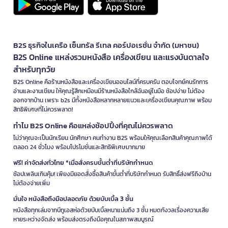
B2S ธุรกิจในเครือ เซ็นทรัล รีเทล คอร์ปอเรชั่น จำกัด (มหาชน)
B2S Online แหล่งรวมหนังสือ เครื่องเขียน และแรงบันดาลใจ
สำหรับทุกวัย
B2S Online คือร้านหนังสือและเครื่องเขียนออนไลน์ที่ครบครัน ตอบโจทย์คนรักการ
อ่านและงานเขียน ให้คุณรู้สึกเหมือนมีร้านหนังสือใกล้ฉันอยู่ในมือ ช้อปง่าย ไม่ต้อง
ออกจากบ้าน เพราะ b2s มีทั้งหนังสือหลากหลายแนวและเครื่องเขียนคุณภาพ พร้อม
สิทธิพิเศษที่ไม่ควรพลาด!
ทำไม B2S Online คือแหล่งช้อปปิ้งที่คุณไม่ควรพลาด
ไม่ว่าคุณจะเป็นนักเรียน นักศึกษา คนทำงาน B2S พร้อมให้คุณเลือกสินค้าคุณภาพได้
ตลอด 24 ชั่วโมง พร้อมโปรโมชั่นและสิทธิพิเศษมากมาย
ฟรี! ค่าจัดส่งทั่วไทย *เมื่อสั่งครบขั้นต่ำที่บริษัทกำหนด
ช้อปเพลินเกินคุ้ม! เพียงมียอดสั่งซื้อสินค้าขั้นต่ำที่บริษัทกำหนด รับสิทธิ์ส่งฟรีถึงบ้าน
ไม่ต้องจ่ายเพิ่ม
มั่นใจ หนังสือถึงมือปลอดภัย ด้วยบับเบิ้ล 3 ชั้น
หนังสือทุกเล่มจากบีทูเอสห่อด้วยบับเบิ้ลหนาแน่นถึง 3 ชั้น หมดกังวลเรื่องความเสีย
หายระหว่างจัดส่ง พร้อมส่งตรงถึงมือคุณในสภาพสมบูรณ์