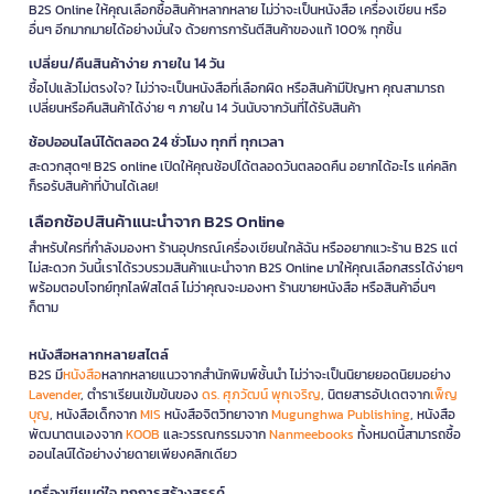
B2S Online ให้คุณเลือกซื้อสินค้าหลากหลาย ไม่ว่าจะเป็นหนังสือ เครื่องเขียน หรือ
อื่นๆ อีกมากมายได้อย่างมั่นใจ ด้วยการการันตีสินค้าของแท้ 100% ทุกชิ้น
เปลี่ยน/คืนสินค้าง่าย ภายใน 14 วัน
ซื้อไปแล้วไม่ตรงใจ? ไม่ว่าจะเป็นหนังสือที่เลือกผิด หรือสินค้ามีปัญหา คุณสามารถ
เปลี่ยนหรือคืนสินค้าได้ง่าย ๆ ภายใน 14 วันนับจากวันที่ได้รับสินค้า
ช้อปออนไลน์ได้ตลอด 24 ชั่วโมง ทุกที่ ทุกเวลา
สะดวกสุดๆ! B2S online เปิดให้คุณช้อปได้ตลอดวันตลอดคืน อยากได้อะไร แค่คลิก
ก็รอรับสินค้าที่บ้านได้เลย!
เลือกช้อปสินค้าแนะนำจาก B2S Online
สำหรับใครที่กำลังมองหา ร้านอุปกรณ์เครื่องเขียนใกล้ฉัน หรืออยากแวะร้าน B2S แต่
ไม่สะดวก วันนี้เราได้รวบรวมสินค้าแนะนำจาก B2S Online มาให้คุณเลือกสรรได้ง่ายๆ
พร้อมตอบโจทย์ทุกไลฟ์สไตล์ ไม่ว่าคุณจะมองหา ร้านขายหนังสือ หรือสินค้าอื่นๆ
ก็ตาม
หนังสือหลากหลายสไตล์
B2S มี
หนังสือ
หลากหลายแนวจากสำนักพิมพ์ชั้นนำ ไม่ว่าจะเป็นนิยายยอดนิยมอย่าง
Lavender
, ตำราเรียนเข้มข้นของ
ดร. ศุภวัฒน์ พุกเจริญ
, นิตยสารอัปเดตจาก
เพ็ญ
บุญ
, หนังสือเด็กจาก
MIS
หนังสือจิตวิทยาจาก
Mugunghwa Publishing
, หนังสือ
พัฒนาตนเองจาก
KOOB
และวรรณกรรมจาก
Nanmeebooks
ทั้งหมดนี้สามารถซื้อ
ออนไลน์ได้อย่างง่ายดายเพียงคลิกเดียว
เครื่องเขียนคู่ใจ ทุกการสร้างสรรค์