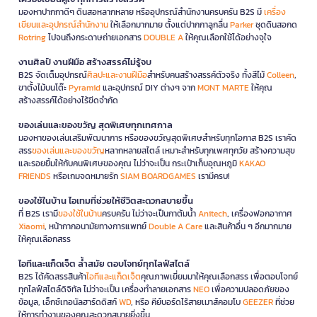
มองหาปากกาดีๆ ดินสอหลากหลาย หรืออุปกรณ์สำนักงานครบครัน B2S มี
เครื่อง
เขียนและอุปกรณ์สำนักงาน
ให้เลือกมากมาย ตั้งแต่ปากกาลูกลื่น
Parker
ชุดดินสอกด
Rotring
ไปจนถึงกระดาษถ่ายเอกสาร
DOUBLE A
ให้คุณเลือกใช้ได้อย่างจุใจ
งานศิลป์ งานฝีมือ สร้างสรรค์ไม่รู้จบ
B2S จัดเต็มอุปกรณ์
ศิลปะและงานฝีมือ
สำหรับคนสร้างสรรค์ตัวจริง ทั้งสีไม้
Colleen
,
ขาตั้งไม้บนโต๊ะ
Pyramid
และอุปกรณ์ DIY ต่างๆ จาก
MONT MARTE
ให้คุณ
สร้างสรรค์ได้อย่างไร้ขีดจำกัด
ของเล่นและของขวัญ สุดพิเศษทุกเทศกาล
มองหาของเล่นเสริมพัฒนาการ หรือของขวัญสุดพิเศษสำหรับทุกโอกาส B2S เราคัด
สรร
ของเล่นและของขวัญ
หลากหลายสไตล์ เหมาะสำหรับทุกเพศทุกวัย สร้างความสุข
และรอยยิ้มให้กับคนพิเศษของคุณ ไม่ว่าจะเป็น กระเป๋าเก็บอุณหภูมิ
KAKAO
FRIENDS
หรือเกมจดหมายรัก
SIAM BOARDGAMES
เรามีครบ!
ของใช้ในบ้าน ไอเทมที่ช่วยให้ชีวิตสะดวกสบายขึ้น
ที่ B2S เรามี
ของใช้ในบ้าน
ครบครัน ไม่ว่าจะเป็นกาต้มน้ำ
Anitech
, เครื่องฟอกอากาศ
Xiaomi
, หน้ากากอนามัยทางการแพทย์
Double A Care
และสินค้าอื่น ๆ อีกมากมาย
ให้คุณเลือกสรร
ไอทีและแก็ดเจ็ต ล้ำสมัย ตอบโจทย์ทุกไลฟ์สไตล์
B2S ได้คัดสรรสินค้า
ไอทีและแก็ดเจ็ต
คุณภาพเยี่ยมมาให้คุณเลือกสรร เพื่อตอบโจทย์
ทุกไลฟ์สไตล์ดิจิทัล ไม่ว่าจะเป็น เครื่องทำลายเอกสาร
NEO
เพื่อความปลอดภัยของ
ข้อมูล, เอ็กซ์เทอนัลฮาร์ดดิสก์
WD
, หรือ คีย์บอร์ดไร้สายเมาส์คอมโบ
GEEZER
ที่ช่วย
ให้การทำงานของคุณสะดวกสบายยิ่งขึ้น