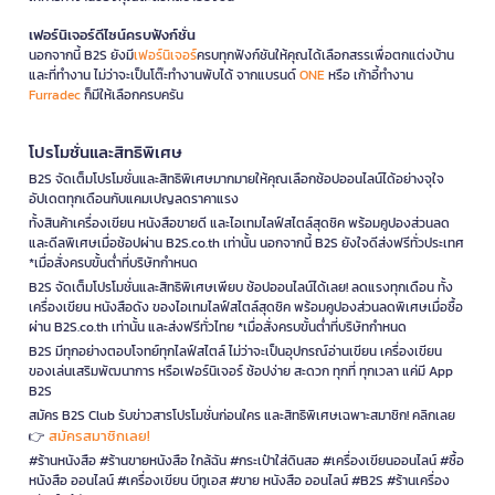
เฟอร์นิเจอร์ดีไซน์ครบฟังก์ชั่น
นอกจากนี้ B2S ยังมี
เฟอร์นิเจอร์
ครบทุกฟังก์ชันให้คุณได้เลือกสรรเพื่อตกแต่งบ้าน
และที่ทำงาน ไม่ว่าจะเป็นโต๊ะทำงานพับได้ จากแบรนด์
ONE
หรือ เก้าอี้ทำงาน
Furradec
ก็มีให้เลือกครบครัน
โปรโมชั่นและสิทธิพิเศษ
B2S จัดเต็มโปรโมชั่นและสิทธิพิเศษมากมายให้คุณเลือกช้อปออนไลน์ได้อย่างจุใจ
อัปเดตทุกเดือนกับแคมเปญลดราคาแรง
ทั้งสินค้าเครื่องเขียน หนังสือขายดี และไอเทมไลฟ์สไตล์สุดชิค พร้อมคูปองส่วนลด
และดีลพิเศษเมื่อช้อปผ่าน B2S.co.th เท่านั้น นอกจากนี้ B2S ยังใจดีส่งฟรีทั่วประเทศ
*เมื่อสั่งครบขั้นต่ำที่บริษัทกำหนด
B2S จัดเต็มโปรโมชั่นและสิทธิพิเศษเพียบ ช้อปออนไลน์ได้เลย! ลดแรงทุกเดือน ทั้ง
เครื่องเขียน หนังสือดัง ของไอเทมไลฟ์สไตล์สุดชิค พร้อมคูปองส่วนลดพิเศษเมื่อซื้อ
ผ่าน B2S.co.th เท่านั้น และส่งฟรีทั่วไทย *เมื่อสั่งครบขั้นต่ำที่บริษัทกำหนด
B2S มีทุกอย่างตอบโจทย์ทุกไลฟ์สไตล์ ไม่ว่าจะเป็นอุปกรณ์อ่านเขียน เครื่องเขียน
ของเล่นเสริมพัฒนาการ หรือเฟอร์นิเจอร์ ช้อปง่าย สะดวก ทุกที่ ทุกเวลา แค่มี App
B2S
สมัคร B2S Club รับข่าวสารโปรโมชั่นก่อนใคร และสิทธิพิเศษเฉพาะสมาชิก! คลิกเลย
สมัครสมาชิกเลย!
👉
#ร้านหนังสือ #ร้านขายหนังสือ ใกล้ฉัน #กระเป๋าใส่ดินสอ #เครื่องเขียนออนไลน์ #ซื้อ
หนังสือ ออนไลน์ #เครื่องเขียน บีทูเอส #ขาย หนังสือ ออนไลน์ #B2S #ร้านเครื่อง