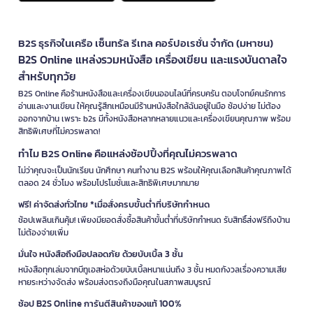
B2S ธุรกิจในเครือ เซ็นทรัล รีเทล คอร์ปอเรชั่น จำกัด (มหาชน)
B2S Online แหล่งรวมหนังสือ เครื่องเขียน และแรงบันดาลใจ
สำหรับทุกวัย
B2S Online คือร้านหนังสือและเครื่องเขียนออนไลน์ที่ครบครัน ตอบโจทย์คนรักการ
อ่านและงานเขียน ให้คุณรู้สึกเหมือนมีร้านหนังสือใกล้ฉันอยู่ในมือ ช้อปง่าย ไม่ต้อง
ออกจากบ้าน เพราะ b2s มีทั้งหนังสือหลากหลายแนวและเครื่องเขียนคุณภาพ พร้อม
สิทธิพิเศษที่ไม่ควรพลาด!
ทำไม B2S Online คือแหล่งช้อปปิ้งที่คุณไม่ควรพลาด
ไม่ว่าคุณจะเป็นนักเรียน นักศึกษา คนทำงาน B2S พร้อมให้คุณเลือกสินค้าคุณภาพได้
ตลอด 24 ชั่วโมง พร้อมโปรโมชั่นและสิทธิพิเศษมากมาย
ฟรี! ค่าจัดส่งทั่วไทย *เมื่อสั่งครบขั้นต่ำที่บริษัทกำหนด
ช้อปเพลินเกินคุ้ม! เพียงมียอดสั่งซื้อสินค้าขั้นต่ำที่บริษัทกำหนด รับสิทธิ์ส่งฟรีถึงบ้าน
ไม่ต้องจ่ายเพิ่ม
มั่นใจ หนังสือถึงมือปลอดภัย ด้วยบับเบิ้ล 3 ชั้น
หนังสือทุกเล่มจากบีทูเอสห่อด้วยบับเบิ้ลหนาแน่นถึง 3 ชั้น หมดกังวลเรื่องความเสีย
หายระหว่างจัดส่ง พร้อมส่งตรงถึงมือคุณในสภาพสมบูรณ์
ช้อป B2S Online การันตีสินค้าของแท้ 100%