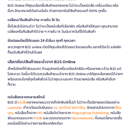
B2S Online ให้คุณเลือกซื้อสินค้าหลากหลาย ไม่ว่าจะเป็นหนังสือ เครื่องเขียน หรือ
อื่นๆ อีกมากมายได้อย่างมั่นใจ ด้วยการการันตีสินค้าของแท้ 100% ทุกชิ้น
เปลี่ยน/คืนสินค้าง่าย ภายใน 14 วัน
ซื้อไปแล้วไม่ตรงใจ? ไม่ว่าจะเป็นหนังสือที่เลือกผิด หรือสินค้ามีปัญหา คุณสามารถ
เปลี่ยนหรือคืนสินค้าได้ง่าย ๆ ภายใน 14 วันนับจากวันที่ได้รับสินค้า
ช้อปออนไลน์ได้ตลอด 24 ชั่วโมง ทุกที่ ทุกเวลา
สะดวกสุดๆ! B2S online เปิดให้คุณช้อปได้ตลอดวันตลอดคืน อยากได้อะไร แค่คลิก
ก็รอรับสินค้าที่บ้านได้เลย!
เลือกช้อปสินค้าแนะนำจาก B2S Online
สำหรับใครที่กำลังมองหา ร้านอุปกรณ์เครื่องเขียนใกล้ฉัน หรืออยากแวะร้าน B2S แต่
ไม่สะดวก วันนี้เราได้รวบรวมสินค้าแนะนำจาก B2S Online มาให้คุณเลือกสรรได้ง่ายๆ
พร้อมตอบโจทย์ทุกไลฟ์สไตล์ ไม่ว่าคุณจะมองหา ร้านขายหนังสือ หรือสินค้าอื่นๆ
ก็ตาม
หนังสือหลากหลายสไตล์
B2S มี
หนังสือ
หลากหลายแนวจากสำนักพิมพ์ชั้นนำ ไม่ว่าจะเป็นนิยายยอดนิยมอย่าง
Lavender
, ตำราเรียนเข้มข้นของ
ดร. ศุภวัฒน์ พุกเจริญ
, นิตยสารอัปเดตจาก
เพ็ญ
บุญ
, หนังสือเด็กจาก
MIS
หนังสือจิตวิทยาจาก
Mugunghwa Publishing
, หนังสือ
พัฒนาตนเองจาก
KOOB
และวรรณกรรมจาก
Nanmeebooks
ทั้งหมดนี้สามารถซื้อ
ออนไลน์ได้อย่างง่ายดายเพียงคลิกเดียว