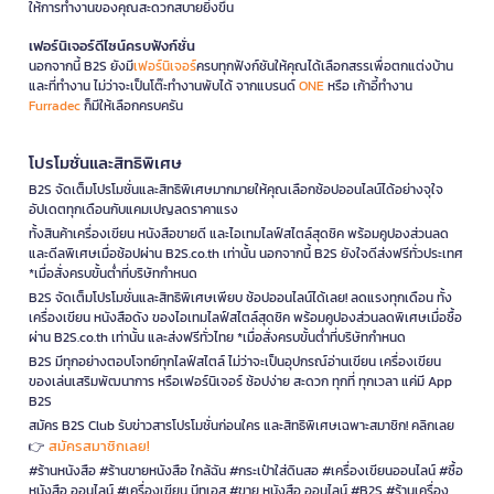
ให้การทำงานของคุณสะดวกสบายยิ่งขึ้น
เฟอร์นิเจอร์ดีไซน์ครบฟังก์ชั่น
นอกจากนี้ B2S ยังมี
เฟอร์นิเจอร์
ครบทุกฟังก์ชันให้คุณได้เลือกสรรเพื่อตกแต่งบ้าน
และที่ทำงาน ไม่ว่าจะเป็นโต๊ะทำงานพับได้ จากแบรนด์
ONE
หรือ เก้าอี้ทำงาน
Furradec
ก็มีให้เลือกครบครัน
โปรโมชั่นและสิทธิพิเศษ
B2S จัดเต็มโปรโมชั่นและสิทธิพิเศษมากมายให้คุณเลือกช้อปออนไลน์ได้อย่างจุใจ
อัปเดตทุกเดือนกับแคมเปญลดราคาแรง
ทั้งสินค้าเครื่องเขียน หนังสือขายดี และไอเทมไลฟ์สไตล์สุดชิค พร้อมคูปองส่วนลด
และดีลพิเศษเมื่อช้อปผ่าน B2S.co.th เท่านั้น นอกจากนี้ B2S ยังใจดีส่งฟรีทั่วประเทศ
*เมื่อสั่งครบขั้นต่ำที่บริษัทกำหนด
B2S จัดเต็มโปรโมชั่นและสิทธิพิเศษเพียบ ช้อปออนไลน์ได้เลย! ลดแรงทุกเดือน ทั้ง
เครื่องเขียน หนังสือดัง ของไอเทมไลฟ์สไตล์สุดชิค พร้อมคูปองส่วนลดพิเศษเมื่อซื้อ
ผ่าน B2S.co.th เท่านั้น และส่งฟรีทั่วไทย *เมื่อสั่งครบขั้นต่ำที่บริษัทกำหนด
B2S มีทุกอย่างตอบโจทย์ทุกไลฟ์สไตล์ ไม่ว่าจะเป็นอุปกรณ์อ่านเขียน เครื่องเขียน
ของเล่นเสริมพัฒนาการ หรือเฟอร์นิเจอร์ ช้อปง่าย สะดวก ทุกที่ ทุกเวลา แค่มี App
B2S
สมัคร B2S Club รับข่าวสารโปรโมชั่นก่อนใคร และสิทธิพิเศษเฉพาะสมาชิก! คลิกเลย
สมัครสมาชิกเลย!
👉
#ร้านหนังสือ #ร้านขายหนังสือ ใกล้ฉัน #กระเป๋าใส่ดินสอ #เครื่องเขียนออนไลน์ #ซื้อ
หนังสือ ออนไลน์ #เครื่องเขียน บีทูเอส #ขาย หนังสือ ออนไลน์ #B2S #ร้านเครื่อง