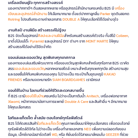
เครื่องเขียนคู่ใจ ทุกการสร้างสรรค์
มองหาปากกาดีๆ ดินสอหลากหลาย หรืออุปกรณ์สำนักงานครบครัน B2S มี
เครื่อง
เขียนและอุปกรณ์สำนักงาน
ให้เลือกมากมาย ตั้งแต่ปากกาลูกลื่น
Parker
ชุดดินสอกด
Rotring
ไปจนถึงกระดาษถ่ายเอกสาร
DOUBLE A
ให้คุณเลือกใช้ได้อย่างจุใจ
งานศิลป์ งานฝีมือ สร้างสรรค์ไม่รู้จบ
B2S จัดเต็มอุปกรณ์
ศิลปะและงานฝีมือ
สำหรับคนสร้างสรรค์ตัวจริง ทั้งสีไม้
Colleen
,
ขาตั้งไม้บนโต๊ะ
Pyramid
และอุปกรณ์ DIY ต่างๆ จาก
MONT MARTE
ให้คุณ
สร้างสรรค์ได้อย่างไร้ขีดจำกัด
ของเล่นและของขวัญ สุดพิเศษทุกเทศกาล
มองหาของเล่นเสริมพัฒนาการ หรือของขวัญสุดพิเศษสำหรับทุกโอกาส B2S เราคัด
สรร
ของเล่นและของขวัญ
หลากหลายสไตล์ เหมาะสำหรับทุกเพศทุกวัย สร้างความสุข
และรอยยิ้มให้กับคนพิเศษของคุณ ไม่ว่าจะเป็น กระเป๋าเก็บอุณหภูมิ
KAKAO
FRIENDS
หรือเกมจดหมายรัก
SIAM BOARDGAMES
เรามีครบ!
ของใช้ในบ้าน ไอเทมที่ช่วยให้ชีวิตสะดวกสบายขึ้น
ที่ B2S เรามี
ของใช้ในบ้าน
ครบครัน ไม่ว่าจะเป็นกาต้มน้ำ
Anitech
, เครื่องฟอกอากาศ
Xiaomi
, หน้ากากอนามัยทางการแพทย์
Double A Care
และสินค้าอื่น ๆ อีกมากมาย
ให้คุณเลือกสรร
ไอทีและแก็ดเจ็ต ล้ำสมัย ตอบโจทย์ทุกไลฟ์สไตล์
B2S ได้คัดสรรสินค้า
ไอทีและแก็ดเจ็ต
คุณภาพเยี่ยมมาให้คุณเลือกสรร เพื่อตอบโจทย์
ทุกไลฟ์สไตล์ดิจิทัล ไม่ว่าจะเป็น เครื่องทำลายเอกสาร
NEO
เพื่อความปลอดภัยของ
ข้อมูล, เอ็กซ์เทอนัลฮาร์ดดิสก์
WD
, หรือ คีย์บอร์ดไร้สายเมาส์คอมโบ
GEEZER
ที่ช่วย