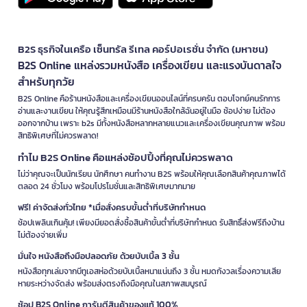
B2S ธุรกิจในเครือ เซ็นทรัล รีเทล คอร์ปอเรชั่น จำกัด (มหาชน)
B2S Online แหล่งรวมหนังสือ เครื่องเขียน และแรงบันดาลใจ
สำหรับทุกวัย
B2S Online คือร้านหนังสือและเครื่องเขียนออนไลน์ที่ครบครัน ตอบโจทย์คนรักการ
อ่านและงานเขียน ให้คุณรู้สึกเหมือนมีร้านหนังสือใกล้ฉันอยู่ในมือ ช้อปง่าย ไม่ต้อง
ออกจากบ้าน เพราะ b2s มีทั้งหนังสือหลากหลายแนวและเครื่องเขียนคุณภาพ พร้อม
สิทธิพิเศษที่ไม่ควรพลาด!
ทำไม B2S Online คือแหล่งช้อปปิ้งที่คุณไม่ควรพลาด
ไม่ว่าคุณจะเป็นนักเรียน นักศึกษา คนทำงาน B2S พร้อมให้คุณเลือกสินค้าคุณภาพได้
ตลอด 24 ชั่วโมง พร้อมโปรโมชั่นและสิทธิพิเศษมากมาย
ฟรี! ค่าจัดส่งทั่วไทย *เมื่อสั่งครบขั้นต่ำที่บริษัทกำหนด
ช้อปเพลินเกินคุ้ม! เพียงมียอดสั่งซื้อสินค้าขั้นต่ำที่บริษัทกำหนด รับสิทธิ์ส่งฟรีถึงบ้าน
ไม่ต้องจ่ายเพิ่ม
มั่นใจ หนังสือถึงมือปลอดภัย ด้วยบับเบิ้ล 3 ชั้น
หนังสือทุกเล่มจากบีทูเอสห่อด้วยบับเบิ้ลหนาแน่นถึง 3 ชั้น หมดกังวลเรื่องความเสีย
หายระหว่างจัดส่ง พร้อมส่งตรงถึงมือคุณในสภาพสมบูรณ์
ช้อป B2S Online การันตีสินค้าของแท้ 100%