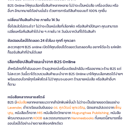
B2S Online ให้คุณเลือกซื้อสินค้าหลากหลาย ไม่ว่าจะเป็นหนังสือ เครื่องเขียน หรือ
อื่นๆ อีกมากมายได้อย่างมั่นใจ ด้วยการการันตีสินค้าของแท้ 100% ทุกชิ้น
เปลี่ยน/คืนสินค้าง่าย ภายใน 14 วัน
ซื้อไปแล้วไม่ตรงใจ? ไม่ว่าจะเป็นหนังสือที่เลือกผิด หรือสินค้ามีปัญหา คุณสามารถ
เปลี่ยนหรือคืนสินค้าได้ง่าย ๆ ภายใน 14 วันนับจากวันที่ได้รับสินค้า
ช้อปออนไลน์ได้ตลอด 24 ชั่วโมง ทุกที่ ทุกเวลา
สะดวกสุดๆ! B2S online เปิดให้คุณช้อปได้ตลอดวันตลอดคืน อยากได้อะไร แค่คลิก
ก็รอรับสินค้าที่บ้านได้เลย!
เลือกช้อปสินค้าแนะนำจาก B2S Online
สำหรับใครที่กำลังมองหา ร้านอุปกรณ์เครื่องเขียนใกล้ฉัน หรืออยากแวะร้าน B2S แต่
ไม่สะดวก วันนี้เราได้รวบรวมสินค้าแนะนำจาก B2S Online มาให้คุณเลือกสรรได้ง่ายๆ
พร้อมตอบโจทย์ทุกไลฟ์สไตล์ ไม่ว่าคุณจะมองหา ร้านขายหนังสือ หรือสินค้าอื่นๆ
ก็ตาม
หนังสือหลากหลายสไตล์
B2S มี
หนังสือ
หลากหลายแนวจากสำนักพิมพ์ชั้นนำ ไม่ว่าจะเป็นนิยายยอดนิยมอย่าง
Lavender
, ตำราเรียนเข้มข้นของ
ดร. ศุภวัฒน์ พุกเจริญ
, นิตยสารอัปเดตจาก
เพ็ญ
บุญ
, หนังสือเด็กจาก
MIS
หนังสือจิตวิทยาจาก
Mugunghwa Publishing
, หนังสือ
พัฒนาตนเองจาก
KOOB
และวรรณกรรมจาก
Nanmeebooks
ทั้งหมดนี้สามารถซื้อ
ออนไลน์ได้อย่างง่ายดายเพียงคลิกเดียว