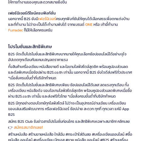
ให้การทำงานของคุณสะดวกสบายยิ่งขึ้น
เฟอร์นิเจอร์ดีไซน์ครบฟังก์ชั่น
นอกจากนี้ B2S ยังมี
เฟอร์นิเจอร์
ครบทุกฟังก์ชันให้คุณได้เลือกสรรเพื่อตกแต่งบ้าน
และที่ทำงาน ไม่ว่าจะเป็นโต๊ะทำงานพับได้ จากแบรนด์
ONE
หรือ เก้าอี้ทำงาน
Furradec
ก็มีให้เลือกครบครัน
โปรโมชั่นและสิทธิพิเศษ
B2S จัดเต็มโปรโมชั่นและสิทธิพิเศษมากมายให้คุณเลือกช้อปออนไลน์ได้อย่างจุใจ
อัปเดตทุกเดือนกับแคมเปญลดราคาแรง
ทั้งสินค้าเครื่องเขียน หนังสือขายดี และไอเทมไลฟ์สไตล์สุดชิค พร้อมคูปองส่วนลด
และดีลพิเศษเมื่อช้อปผ่าน B2S.co.th เท่านั้น นอกจากนี้ B2S ยังใจดีส่งฟรีทั่วประเทศ
*เมื่อสั่งครบขั้นต่ำที่บริษัทกำหนด
B2S จัดเต็มโปรโมชั่นและสิทธิพิเศษเพียบ ช้อปออนไลน์ได้เลย! ลดแรงทุกเดือน ทั้ง
เครื่องเขียน หนังสือดัง ของไอเทมไลฟ์สไตล์สุดชิค พร้อมคูปองส่วนลดพิเศษเมื่อซื้อ
ผ่าน B2S.co.th เท่านั้น และส่งฟรีทั่วไทย *เมื่อสั่งครบขั้นต่ำที่บริษัทกำหนด
B2S มีทุกอย่างตอบโจทย์ทุกไลฟ์สไตล์ ไม่ว่าจะเป็นอุปกรณ์อ่านเขียน เครื่องเขียน
ของเล่นเสริมพัฒนาการ หรือเฟอร์นิเจอร์ ช้อปง่าย สะดวก ทุกที่ ทุกเวลา แค่มี App
B2S
สมัคร B2S Club รับข่าวสารโปรโมชั่นก่อนใคร และสิทธิพิเศษเฉพาะสมาชิก! คลิกเลย
สมัครสมาชิกเลย!
👉
#ร้านหนังสือ #ร้านขายหนังสือ ใกล้ฉัน #กระเป๋าใส่ดินสอ #เครื่องเขียนออนไลน์ #ซื้อ
หนังสือ ออนไลน์ #เครื่องเขียน บีทูเอส #ขาย หนังสือ ออนไลน์ #B2S #ร้านเครื่อง