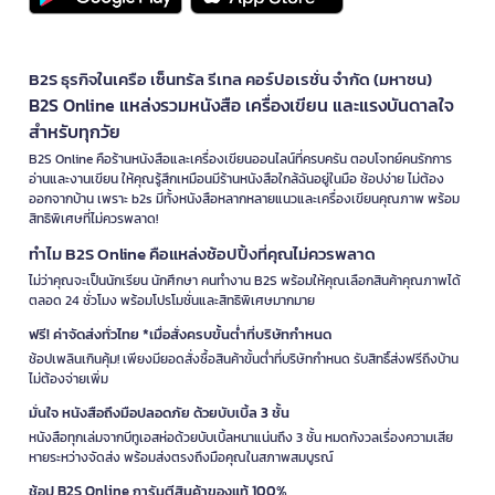
B2S ธุรกิจในเครือ เซ็นทรัล รีเทล คอร์ปอเรชั่น จำกัด (มหาชน)
B2S Online แหล่งรวมหนังสือ เครื่องเขียน และแรงบันดาลใจ
สำหรับทุกวัย
B2S Online คือร้านหนังสือและเครื่องเขียนออนไลน์ที่ครบครัน ตอบโจทย์คนรักการ
อ่านและงานเขียน ให้คุณรู้สึกเหมือนมีร้านหนังสือใกล้ฉันอยู่ในมือ ช้อปง่าย ไม่ต้อง
ออกจากบ้าน เพราะ b2s มีทั้งหนังสือหลากหลายแนวและเครื่องเขียนคุณภาพ พร้อม
สิทธิพิเศษที่ไม่ควรพลาด!
ทำไม B2S Online คือแหล่งช้อปปิ้งที่คุณไม่ควรพลาด
ไม่ว่าคุณจะเป็นนักเรียน นักศึกษา คนทำงาน B2S พร้อมให้คุณเลือกสินค้าคุณภาพได้
ตลอด 24 ชั่วโมง พร้อมโปรโมชั่นและสิทธิพิเศษมากมาย
ฟรี! ค่าจัดส่งทั่วไทย *เมื่อสั่งครบขั้นต่ำที่บริษัทกำหนด
ช้อปเพลินเกินคุ้ม! เพียงมียอดสั่งซื้อสินค้าขั้นต่ำที่บริษัทกำหนด รับสิทธิ์ส่งฟรีถึงบ้าน
ไม่ต้องจ่ายเพิ่ม
มั่นใจ หนังสือถึงมือปลอดภัย ด้วยบับเบิ้ล 3 ชั้น
หนังสือทุกเล่มจากบีทูเอสห่อด้วยบับเบิ้ลหนาแน่นถึง 3 ชั้น หมดกังวลเรื่องความเสีย
หายระหว่างจัดส่ง พร้อมส่งตรงถึงมือคุณในสภาพสมบูรณ์
ช้อป B2S Online การันตีสินค้าของแท้ 100%