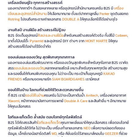
เครื่องเขียนคู่ใจ ทุกการสร้างสรรค์
มองหาปากกาดีๆ ดินสอหลากหลาย หรืออุปกรณ์สำนักงานครบครัน B2S มี
เครื่อง
เขียนและอุปกรณ์สำนักงาน
ให้เลือกมากมาย ตั้งแต่ปากกาลูกลื่น
Parker
ชุดดินสอกด
Rotring
ไปจนถึงกระดาษถ่ายเอกสาร
DOUBLE A
ให้คุณเลือกใช้ได้อย่างจุใจ
งานศิลป์ งานฝีมือ สร้างสรรค์ไม่รู้จบ
B2S จัดเต็มอุปกรณ์
ศิลปะและงานฝีมือ
สำหรับคนสร้างสรรค์ตัวจริง ทั้งสีไม้
Colleen
,
ขาตั้งไม้บนโต๊ะ
Pyramid
และอุปกรณ์ DIY ต่างๆ จาก
MONT MARTE
ให้คุณ
สร้างสรรค์ได้อย่างไร้ขีดจำกัด
ของเล่นและของขวัญ สุดพิเศษทุกเทศกาล
มองหาของเล่นเสริมพัฒนาการ หรือของขวัญสุดพิเศษสำหรับทุกโอกาส B2S เราคัด
สรร
ของเล่นและของขวัญ
หลากหลายสไตล์ เหมาะสำหรับทุกเพศทุกวัย สร้างความสุข
และรอยยิ้มให้กับคนพิเศษของคุณ ไม่ว่าจะเป็น กระเป๋าเก็บอุณหภูมิ
KAKAO
FRIENDS
หรือเกมจดหมายรัก
SIAM BOARDGAMES
เรามีครบ!
ของใช้ในบ้าน ไอเทมที่ช่วยให้ชีวิตสะดวกสบายขึ้น
ที่ B2S เรามี
ของใช้ในบ้าน
ครบครัน ไม่ว่าจะเป็นกาต้มน้ำ
Anitech
, เครื่องฟอกอากาศ
Xiaomi
, หน้ากากอนามัยทางการแพทย์
Double A Care
และสินค้าอื่น ๆ อีกมากมาย
ให้คุณเลือกสรร
ไอทีและแก็ดเจ็ต ล้ำสมัย ตอบโจทย์ทุกไลฟ์สไตล์
B2S ได้คัดสรรสินค้า
ไอทีและแก็ดเจ็ต
คุณภาพเยี่ยมมาให้คุณเลือกสรร เพื่อตอบโจทย์
ทุกไลฟ์สไตล์ดิจิทัล ไม่ว่าจะเป็น เครื่องทำลายเอกสาร
NEO
เพื่อความปลอดภัยของ
ข้อมูล, เอ็กซ์เทอนัลฮาร์ดดิสก์
WD
, หรือ คีย์บอร์ดไร้สายเมาส์คอมโบ
GEEZER
ที่ช่วย