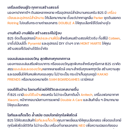
เครื่องเขียนคู่ใจ ทุกการสร้างสรรค์
มองหาปากกาดีๆ ดินสอหลากหลาย หรืออุปกรณ์สำนักงานครบครัน B2S มี
เครื่อง
เขียนและอุปกรณ์สำนักงาน
ให้เลือกมากมาย ตั้งแต่ปากกาลูกลื่น
Parker
ชุดดินสอกด
Rotring
ไปจนถึงกระดาษถ่ายเอกสาร
DOUBLE A
ให้คุณเลือกใช้ได้อย่างจุใจ
งานศิลป์ งานฝีมือ สร้างสรรค์ไม่รู้จบ
B2S จัดเต็มอุปกรณ์
ศิลปะและงานฝีมือ
สำหรับคนสร้างสรรค์ตัวจริง ทั้งสีไม้
Colleen
,
ขาตั้งไม้บนโต๊ะ
Pyramid
และอุปกรณ์ DIY ต่างๆ จาก
MONT MARTE
ให้คุณ
สร้างสรรค์ได้อย่างไร้ขีดจำกัด
ของเล่นและของขวัญ สุดพิเศษทุกเทศกาล
มองหาของเล่นเสริมพัฒนาการ หรือของขวัญสุดพิเศษสำหรับทุกโอกาส B2S เราคัด
สรร
ของเล่นและของขวัญ
หลากหลายสไตล์ เหมาะสำหรับทุกเพศทุกวัย สร้างความสุข
และรอยยิ้มให้กับคนพิเศษของคุณ ไม่ว่าจะเป็น กระเป๋าเก็บอุณหภูมิ
KAKAO
FRIENDS
หรือเกมจดหมายรัก
SIAM BOARDGAMES
เรามีครบ!
ของใช้ในบ้าน ไอเทมที่ช่วยให้ชีวิตสะดวกสบายขึ้น
ที่ B2S เรามี
ของใช้ในบ้าน
ครบครัน ไม่ว่าจะเป็นกาต้มน้ำ
Anitech
, เครื่องฟอกอากาศ
Xiaomi
, หน้ากากอนามัยทางการแพทย์
Double A Care
และสินค้าอื่น ๆ อีกมากมาย
ให้คุณเลือกสรร
ไอทีและแก็ดเจ็ต ล้ำสมัย ตอบโจทย์ทุกไลฟ์สไตล์
B2S ได้คัดสรรสินค้า
ไอทีและแก็ดเจ็ต
คุณภาพเยี่ยมมาให้คุณเลือกสรร เพื่อตอบโจทย์
ทุกไลฟ์สไตล์ดิจิทัล ไม่ว่าจะเป็น เครื่องทำลายเอกสาร
NEO
เพื่อความปลอดภัยของ