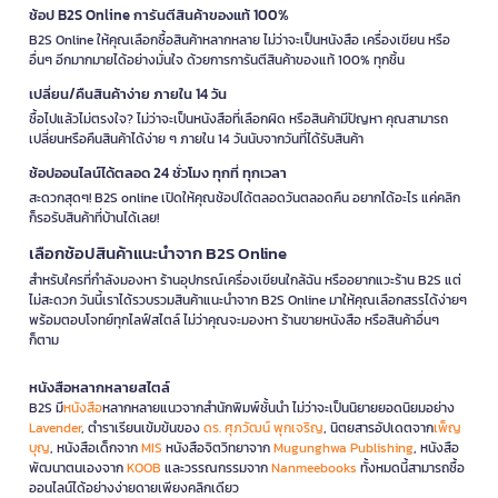
ช้อป B2S Online การันตีสินค้าของแท้ 100%
B2S Online ให้คุณเลือกซื้อสินค้าหลากหลาย ไม่ว่าจะเป็นหนังสือ เครื่องเขียน หรือ
อื่นๆ อีกมากมายได้อย่างมั่นใจ ด้วยการการันตีสินค้าของแท้ 100% ทุกชิ้น
เปลี่ยน/คืนสินค้าง่าย ภายใน 14 วัน
ซื้อไปแล้วไม่ตรงใจ? ไม่ว่าจะเป็นหนังสือที่เลือกผิด หรือสินค้ามีปัญหา คุณสามารถ
เปลี่ยนหรือคืนสินค้าได้ง่าย ๆ ภายใน 14 วันนับจากวันที่ได้รับสินค้า
ช้อปออนไลน์ได้ตลอด 24 ชั่วโมง ทุกที่ ทุกเวลา
สะดวกสุดๆ! B2S online เปิดให้คุณช้อปได้ตลอดวันตลอดคืน อยากได้อะไร แค่คลิก
ก็รอรับสินค้าที่บ้านได้เลย!
เลือกช้อปสินค้าแนะนำจาก B2S Online
สำหรับใครที่กำลังมองหา ร้านอุปกรณ์เครื่องเขียนใกล้ฉัน หรืออยากแวะร้าน B2S แต่
ไม่สะดวก วันนี้เราได้รวบรวมสินค้าแนะนำจาก B2S Online มาให้คุณเลือกสรรได้ง่ายๆ
พร้อมตอบโจทย์ทุกไลฟ์สไตล์ ไม่ว่าคุณจะมองหา ร้านขายหนังสือ หรือสินค้าอื่นๆ
ก็ตาม
หนังสือหลากหลายสไตล์
B2S มี
หนังสือ
หลากหลายแนวจากสำนักพิมพ์ชั้นนำ ไม่ว่าจะเป็นนิยายยอดนิยมอย่าง
Lavender
, ตำราเรียนเข้มข้นของ
ดร. ศุภวัฒน์ พุกเจริญ
, นิตยสารอัปเดตจาก
เพ็ญ
บุญ
, หนังสือเด็กจาก
MIS
หนังสือจิตวิทยาจาก
Mugunghwa Publishing
, หนังสือ
พัฒนาตนเองจาก
KOOB
และวรรณกรรมจาก
Nanmeebooks
ทั้งหมดนี้สามารถซื้อ
ออนไลน์ได้อย่างง่ายดายเพียงคลิกเดียว