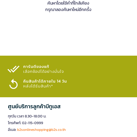
ค้นหาโดยใช้คำที่ใกล้เคียง
กรุณาลองค้นหาใหม่อีกครั้ง
การันตีของแท้
เลือกช้อปได้อย่างมั่นใจ​
คืนสินค้าได้ภายใน 14 วัน
หลังได้รับสินค้า*
ศูนย์บริการลูกค้าบีทูเอส
ทุกวัน เวลา 8.30-18.00 น.
โทรศัพท์: 02-115-0999
อีเมล:
b2sonlineshopping@b2s.co.th