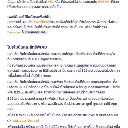
ข้อมูล, เอ็กซ์เทอนัลฮาร์ดดิสก์
WD
, หรือ คีย์บอร์ดไร้สายเมาส์คอมโบ
GEEZER
ที่ช่วย
ให้การทำงานของคุณสะดวกสบายยิ่งขึ้น
เฟอร์นิเจอร์ดีไซน์ครบฟังก์ชั่น
นอกจากนี้ B2S ยังมี
เฟอร์นิเจอร์
ครบทุกฟังก์ชันให้คุณได้เลือกสรรเพื่อตกแต่งบ้าน
และที่ทำงาน ไม่ว่าจะเป็นโต๊ะทำงานพับได้ จากแบรนด์
ONE
หรือ เก้าอี้ทำงาน
Furradec
ก็มีให้เลือกครบครัน
โปรโมชั่นและสิทธิพิเศษ
B2S จัดเต็มโปรโมชั่นและสิทธิพิเศษมากมายให้คุณเลือกช้อปออนไลน์ได้อย่างจุใจ
อัปเดตทุกเดือนกับแคมเปญลดราคาแรง
ทั้งสินค้าเครื่องเขียน หนังสือขายดี และไอเทมไลฟ์สไตล์สุดชิค พร้อมคูปองส่วนลด
และดีลพิเศษเมื่อช้อปผ่าน B2S.co.th เท่านั้น นอกจากนี้ B2S ยังใจดีส่งฟรีทั่วประเทศ
*เมื่อสั่งครบขั้นต่ำที่บริษัทกำหนด
B2S จัดเต็มโปรโมชั่นและสิทธิพิเศษเพียบ ช้อปออนไลน์ได้เลย! ลดแรงทุกเดือน ทั้ง
เครื่องเขียน หนังสือดัง ของไอเทมไลฟ์สไตล์สุดชิค พร้อมคูปองส่วนลดพิเศษเมื่อซื้อ
ผ่าน B2S.co.th เท่านั้น และส่งฟรีทั่วไทย *เมื่อสั่งครบขั้นต่ำที่บริษัทกำหนด
B2S มีทุกอย่างตอบโจทย์ทุกไลฟ์สไตล์ ไม่ว่าจะเป็นอุปกรณ์อ่านเขียน เครื่องเขียน
ของเล่นเสริมพัฒนาการ หรือเฟอร์นิเจอร์ ช้อปง่าย สะดวก ทุกที่ ทุกเวลา แค่มี App
B2S
สมัคร B2S Club รับข่าวสารโปรโมชั่นก่อนใคร และสิทธิพิเศษเฉพาะสมาชิก! คลิกเลย
สมัครสมาชิกเลย!
👉
#ร้านหนังสือ #ร้านขายหนังสือ ใกล้ฉัน #กระเป๋าใส่ดินสอ #เครื่องเขียนออนไลน์ #ซื้อ