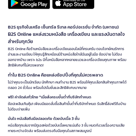
B2S ธุรกิจในเครือ เซ็นทรัล รีเทล คอร์ปอเรชั่น จำกัด (มหาชน)
B2S Online แหล่งรวมหนังสือ เครื่องเขียน และแรงบันดาลใจ
สำหรับทุกวัย
B2S Online คือร้านหนังสือและเครื่องเขียนออนไลน์ที่ครบครัน ตอบโจทย์คนรักการ
อ่านและงานเขียน ให้คุณรู้สึกเหมือนมีร้านหนังสือใกล้ฉันอยู่ในมือ ช้อปง่าย ไม่ต้อง
ออกจากบ้าน เพราะ b2s มีทั้งหนังสือหลากหลายแนวและเครื่องเขียนคุณภาพ พร้อม
สิทธิพิเศษที่ไม่ควรพลาด!
ทำไม B2S Online คือแหล่งช้อปปิ้งที่คุณไม่ควรพลาด
ไม่ว่าคุณจะเป็นนักเรียน นักศึกษา คนทำงาน B2S พร้อมให้คุณเลือกสินค้าคุณภาพได้
ตลอด 24 ชั่วโมง พร้อมโปรโมชั่นและสิทธิพิเศษมากมาย
ฟรี! ค่าจัดส่งทั่วไทย *เมื่อสั่งครบขั้นต่ำที่บริษัทกำหนด
ช้อปเพลินเกินคุ้ม! เพียงมียอดสั่งซื้อสินค้าขั้นต่ำที่บริษัทกำหนด รับสิทธิ์ส่งฟรีถึงบ้าน
ไม่ต้องจ่ายเพิ่ม
มั่นใจ หนังสือถึงมือปลอดภัย ด้วยบับเบิ้ล 3 ชั้น
หนังสือทุกเล่มจากบีทูเอสห่อด้วยบับเบิ้ลหนาแน่นถึง 3 ชั้น หมดกังวลเรื่องความเสีย
หายระหว่างจัดส่ง พร้อมส่งตรงถึงมือคุณในสภาพสมบูรณ์