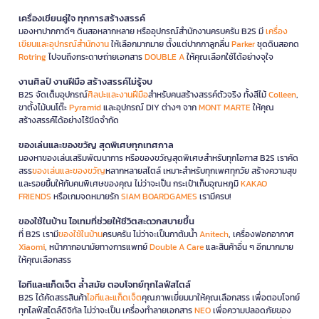
เครื่องเขียนคู่ใจ ทุกการสร้างสรรค์
มองหาปากกาดีๆ ดินสอหลากหลาย หรืออุปกรณ์สำนักงานครบครัน B2S มี
เครื่อง
เขียนและอุปกรณ์สำนักงาน
ให้เลือกมากมาย ตั้งแต่ปากกาลูกลื่น
Parker
ชุดดินสอกด
Rotring
ไปจนถึงกระดาษถ่ายเอกสาร
DOUBLE A
ให้คุณเลือกใช้ได้อย่างจุใจ
งานศิลป์ งานฝีมือ สร้างสรรค์ไม่รู้จบ
B2S จัดเต็มอุปกรณ์
ศิลปะและงานฝีมือ
สำหรับคนสร้างสรรค์ตัวจริง ทั้งสีไม้
Colleen
,
ขาตั้งไม้บนโต๊ะ
Pyramid
และอุปกรณ์ DIY ต่างๆ จาก
MONT MARTE
ให้คุณ
สร้างสรรค์ได้อย่างไร้ขีดจำกัด
ของเล่นและของขวัญ สุดพิเศษทุกเทศกาล
มองหาของเล่นเสริมพัฒนาการ หรือของขวัญสุดพิเศษสำหรับทุกโอกาส B2S เราคัด
สรร
ของเล่นและของขวัญ
หลากหลายสไตล์ เหมาะสำหรับทุกเพศทุกวัย สร้างความสุข
และรอยยิ้มให้กับคนพิเศษของคุณ ไม่ว่าจะเป็น กระเป๋าเก็บอุณหภูมิ
KAKAO
FRIENDS
หรือเกมจดหมายรัก
SIAM BOARDGAMES
เรามีครบ!
ของใช้ในบ้าน ไอเทมที่ช่วยให้ชีวิตสะดวกสบายขึ้น
ที่ B2S เรามี
ของใช้ในบ้าน
ครบครัน ไม่ว่าจะเป็นกาต้มน้ำ
Anitech
, เครื่องฟอกอากาศ
Xiaomi
, หน้ากากอนามัยทางการแพทย์
Double A Care
และสินค้าอื่น ๆ อีกมากมาย
ให้คุณเลือกสรร
ไอทีและแก็ดเจ็ต ล้ำสมัย ตอบโจทย์ทุกไลฟ์สไตล์
B2S ได้คัดสรรสินค้า
ไอทีและแก็ดเจ็ต
คุณภาพเยี่ยมมาให้คุณเลือกสรร เพื่อตอบโจทย์
ทุกไลฟ์สไตล์ดิจิทัล ไม่ว่าจะเป็น เครื่องทำลายเอกสาร
NEO
เพื่อความปลอดภัยของ