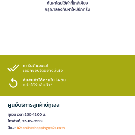
ค้นหาโดยใช้คำที่ใกล้เคียง
กรุณาลองค้นหาใหม่อีกครั้ง
การันตีของแท้
เลือกช้อปได้อย่างมั่นใจ​
คืนสินค้าได้ภายใน 14 วัน
หลังได้รับสินค้า*
ศูนย์บริการลูกค้าบีทูเอส
ทุกวัน เวลา 8.30-18.00 น.
โทรศัพท์: 02-115-0999
อีเมล:
b2sonlineshopping@b2s.co.th