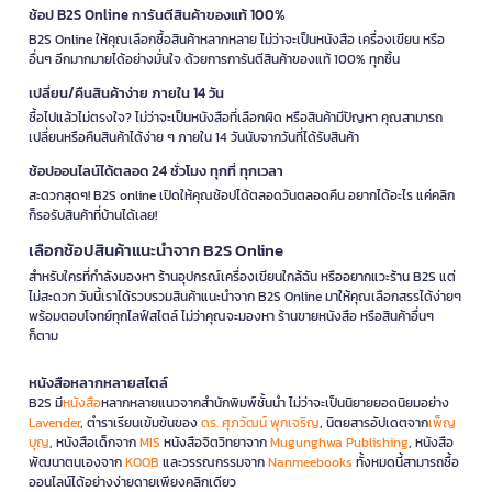
ช้อป B2S Online การันตีสินค้าของแท้ 100%
B2S Online ให้คุณเลือกซื้อสินค้าหลากหลาย ไม่ว่าจะเป็นหนังสือ เครื่องเขียน หรือ
อื่นๆ อีกมากมายได้อย่างมั่นใจ ด้วยการการันตีสินค้าของแท้ 100% ทุกชิ้น
เปลี่ยน/คืนสินค้าง่าย ภายใน 14 วัน
ซื้อไปแล้วไม่ตรงใจ? ไม่ว่าจะเป็นหนังสือที่เลือกผิด หรือสินค้ามีปัญหา คุณสามารถ
เปลี่ยนหรือคืนสินค้าได้ง่าย ๆ ภายใน 14 วันนับจากวันที่ได้รับสินค้า
ช้อปออนไลน์ได้ตลอด 24 ชั่วโมง ทุกที่ ทุกเวลา
สะดวกสุดๆ! B2S online เปิดให้คุณช้อปได้ตลอดวันตลอดคืน อยากได้อะไร แค่คลิก
ก็รอรับสินค้าที่บ้านได้เลย!
เลือกช้อปสินค้าแนะนำจาก B2S Online
สำหรับใครที่กำลังมองหา ร้านอุปกรณ์เครื่องเขียนใกล้ฉัน หรืออยากแวะร้าน B2S แต่
ไม่สะดวก วันนี้เราได้รวบรวมสินค้าแนะนำจาก B2S Online มาให้คุณเลือกสรรได้ง่ายๆ
พร้อมตอบโจทย์ทุกไลฟ์สไตล์ ไม่ว่าคุณจะมองหา ร้านขายหนังสือ หรือสินค้าอื่นๆ
ก็ตาม
หนังสือหลากหลายสไตล์
B2S มี
หนังสือ
หลากหลายแนวจากสำนักพิมพ์ชั้นนำ ไม่ว่าจะเป็นนิยายยอดนิยมอย่าง
Lavender
, ตำราเรียนเข้มข้นของ
ดร. ศุภวัฒน์ พุกเจริญ
, นิตยสารอัปเดตจาก
เพ็ญ
บุญ
, หนังสือเด็กจาก
MIS
หนังสือจิตวิทยาจาก
Mugunghwa Publishing
, หนังสือ
พัฒนาตนเองจาก
KOOB
และวรรณกรรมจาก
Nanmeebooks
ทั้งหมดนี้สามารถซื้อ
ออนไลน์ได้อย่างง่ายดายเพียงคลิกเดียว