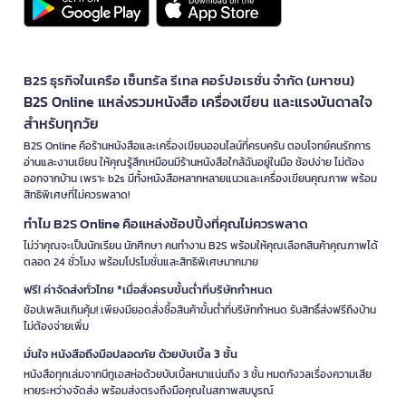
B2S ธุรกิจในเครือ เซ็นทรัล รีเทล คอร์ปอเรชั่น จำกัด (มหาชน)
B2S Online แหล่งรวมหนังสือ เครื่องเขียน และแรงบันดาลใจ
สำหรับทุกวัย
B2S Online คือร้านหนังสือและเครื่องเขียนออนไลน์ที่ครบครัน ตอบโจทย์คนรักการ
อ่านและงานเขียน ให้คุณรู้สึกเหมือนมีร้านหนังสือใกล้ฉันอยู่ในมือ ช้อปง่าย ไม่ต้อง
ออกจากบ้าน เพราะ b2s มีทั้งหนังสือหลากหลายแนวและเครื่องเขียนคุณภาพ พร้อม
สิทธิพิเศษที่ไม่ควรพลาด!
ทำไม B2S Online คือแหล่งช้อปปิ้งที่คุณไม่ควรพลาด
ไม่ว่าคุณจะเป็นนักเรียน นักศึกษา คนทำงาน B2S พร้อมให้คุณเลือกสินค้าคุณภาพได้
ตลอด 24 ชั่วโมง พร้อมโปรโมชั่นและสิทธิพิเศษมากมาย
ฟรี! ค่าจัดส่งทั่วไทย *เมื่อสั่งครบขั้นต่ำที่บริษัทกำหนด
ช้อปเพลินเกินคุ้ม! เพียงมียอดสั่งซื้อสินค้าขั้นต่ำที่บริษัทกำหนด รับสิทธิ์ส่งฟรีถึงบ้าน
ไม่ต้องจ่ายเพิ่ม
มั่นใจ หนังสือถึงมือปลอดภัย ด้วยบับเบิ้ล 3 ชั้น
หนังสือทุกเล่มจากบีทูเอสห่อด้วยบับเบิ้ลหนาแน่นถึง 3 ชั้น หมดกังวลเรื่องความเสีย
หายระหว่างจัดส่ง พร้อมส่งตรงถึงมือคุณในสภาพสมบูรณ์