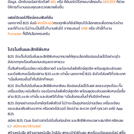
ข้อมูล, เอ็กซ์เทอนัลฮาร์ดดิสก์
WD
, หรือ คีย์บอร์ดไร้สายเมาส์คอมโบ
GEEZER
ที่ช่วย
ให้การทำงานของคุณสะดวกสบายยิ่งขึ้น
เฟอร์นิเจอร์ดีไซน์ครบฟังก์ชั่น
นอกจากนี้ B2S ยังมี
เฟอร์นิเจอร์
ครบทุกฟังก์ชันให้คุณได้เลือกสรรเพื่อตกแต่งบ้าน
และที่ทำงาน ไม่ว่าจะเป็นโต๊ะทำงานพับได้ จากแบรนด์
ONE
หรือ เก้าอี้ทำงาน
Furradec
ก็มีให้เลือกครบครัน
โปรโมชั่นและสิทธิพิเศษ
B2S จัดเต็มโปรโมชั่นและสิทธิพิเศษมากมายให้คุณเลือกช้อปออนไลน์ได้อย่างจุใจ
อัปเดตทุกเดือนกับแคมเปญลดราคาแรง
ทั้งสินค้าเครื่องเขียน หนังสือขายดี และไอเทมไลฟ์สไตล์สุดชิค พร้อมคูปองส่วนลด
และดีลพิเศษเมื่อช้อปผ่าน B2S.co.th เท่านั้น นอกจากนี้ B2S ยังใจดีส่งฟรีทั่วประเทศ
*เมื่อสั่งครบขั้นต่ำที่บริษัทกำหนด
B2S จัดเต็มโปรโมชั่นและสิทธิพิเศษเพียบ ช้อปออนไลน์ได้เลย! ลดแรงทุกเดือน ทั้ง
เครื่องเขียน หนังสือดัง ของไอเทมไลฟ์สไตล์สุดชิค พร้อมคูปองส่วนลดพิเศษเมื่อซื้อ
ผ่าน B2S.co.th เท่านั้น และส่งฟรีทั่วไทย *เมื่อสั่งครบขั้นต่ำที่บริษัทกำหนด
B2S มีทุกอย่างตอบโจทย์ทุกไลฟ์สไตล์ ไม่ว่าจะเป็นอุปกรณ์อ่านเขียน เครื่องเขียน
ของเล่นเสริมพัฒนาการ หรือเฟอร์นิเจอร์ ช้อปง่าย สะดวก ทุกที่ ทุกเวลา แค่มี App
B2S
สมัคร B2S Club รับข่าวสารโปรโมชั่นก่อนใคร และสิทธิพิเศษเฉพาะสมาชิก! คลิกเลย
สมัครสมาชิกเลย!
👉
#ร้านหนังสือ #ร้านขายหนังสือ ใกล้ฉัน #กระเป๋าใส่ดินสอ #เครื่องเขียนออนไลน์ #ซื้อ