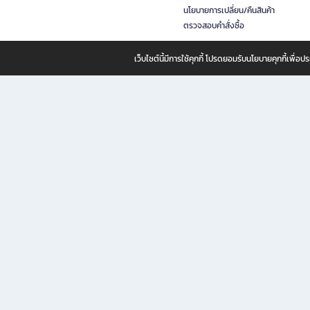
นโยบายการเปลี่ยน/คืนสินค้า
ตรวจสอบคำสั่งซื้อ
เว็บไซต์นี้มีการใช้คุกกี้ โปรดยอมรับนโยบายคุกกี้เพื่
B2S ธุรกิจในเครือ เซ็นทรัล รีเทล คอร์ปอเรชั่น จำกัด (มหาชน)
B2S Online แหล่งรวมหนังสือ เครื่องเขียน และแรงบันดาลใจสำหรับ
B2S Online คือร้านหนังสือและเครื่องเขียนออนไลน์ที่ครบครัน ตอบโจทย์คนรักการอ่านและงานเ
ทำไม B2S Online คือแหล่งช้อปปิ้งที่คุณไม่ควรพลาด
ไม่ว่าคุณจะเป็นนักเรียน นักศึกษา คนทำงาน B2S พร้อมให้คุณเลือกสินค้าคุณภาพได้ตลอด 24