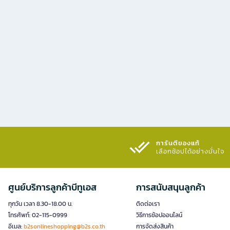
การันตีของแท้
เลือกช้อปได้อย่างมั่นใจ​
ศูนย์บริการลูกค้าบีทูเอส
การสนับสนุนลูกค้า
ทุกวัน เวลา 8.30-18.00 น.
ติดต่อเรา
โทรศัพท์: 02-115-0999
วิธีการช้อปออนไลน์
อีเมล:
b2sonlineshopping@b2s.co.th
การจัดส่งสินค้า