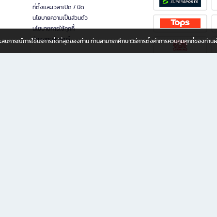
ที่ตั้งและเวลาเปิด / ปิด
นโยบายความเป็นส่วนตัว
นโยบายการใช้คุกกี้
นักลงทุนสัมพันธ์
อประสบการณ์การใช้บริการที่ดีที่สุดของท่าน ท่านสามารถศึกษาวิธีการตั้งค่าการควบคุมคุกกี้ของท่าน
ทุกวัย
ขียน ให้คุณรู้สึกเหมือนมีร้านหนังสือใกล้ฉันอยู่ในมือ ช้อปง่าย ไม่ต้องออกจากบ้าน เพราะ b2
 ชั่วโมง พร้อมโปรโมชั่นและสิทธิพิเศษมากมาย