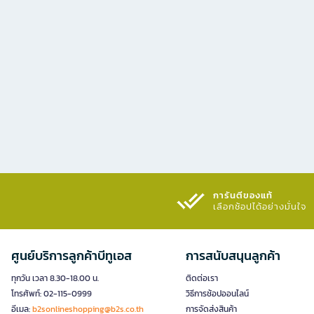
การันตีของแท้
เลือกช้อปได้อย่างมั่นใจ​
ศูนย์บริการลูกค้าบีทูเอส
การสนับสนุนลูกค้า
ทุกวัน เวลา 8.30-18.00 น.
ติดต่อเรา
โทรศัพท์: 02-115-0999
วิธีการช้อปออนไลน์
อีเมล:
b2sonlineshopping@b2s.co.th
การจัดส่งสินค้า