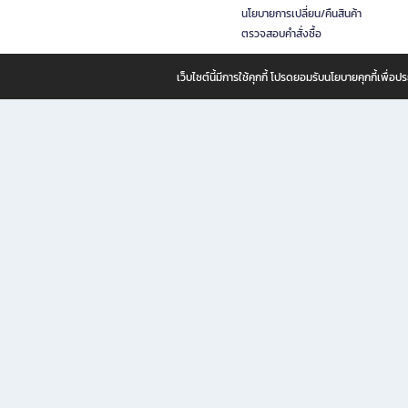
นโยบายการเปลี่ยน/คืนสินค้า
ตรวจสอบคำสั่งซื้อ
เว็บไซต์นี้มีการใช้คุกกี้ โปรดยอมรับนโยบายคุกกี้เพื่
B2S ธุรกิจในเครือ เซ็นทรัล รีเทล คอร์ปอเรชั่น จำกัด (มหาชน)
B2S Online แหล่งรวมหนังสือ เครื่องเขียน และแรงบันดาลใจสำหรับ
B2S Online คือร้านหนังสือและเครื่องเขียนออนไลน์ที่ครบครัน ตอบโจทย์คนรักการอ่านและงานเ
ทำไม B2S Online คือแหล่งช้อปปิ้งที่คุณไม่ควรพลาด
ไม่ว่าคุณจะเป็นนักเรียน นักศึกษา คนทำงาน B2S พร้อมให้คุณเลือกสินค้าคุณภาพได้ตลอด 24