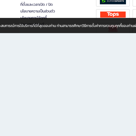
ที่ตั้งและเวลาเปิด / ปิด
นโยบายความเป็นส่วนตัว
นโยบายการใช้คุกกี้
นักลงทุนสัมพันธ์
อประสบการณ์การใช้บริการที่ดีที่สุดของท่าน ท่านสามารถศึกษาวิธีการตั้งค่าการควบคุมคุกกี้ของท่าน
ทุกวัย
ขียน ให้คุณรู้สึกเหมือนมีร้านหนังสือใกล้ฉันอยู่ในมือ ช้อปง่าย ไม่ต้องออกจากบ้าน เพราะ b2
 ชั่วโมง พร้อมโปรโมชั่นและสิทธิพิเศษมากมาย