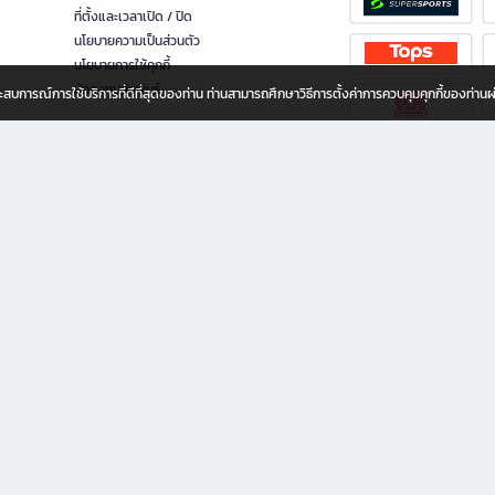
ที่ตั้งและเวลาเปิด / ปิด
นโยบายความเป็นส่วนตัว
นโยบายการใช้คุกกี้
นักลงทุนสัมพันธ์
อประสบการณ์การใช้บริการที่ดีที่สุดของท่าน ท่านสามารถศึกษาวิธีการตั้งค่าการควบคุมคุกกี้ของท่าน
ทุกวัย
ขียน ให้คุณรู้สึกเหมือนมีร้านหนังสือใกล้ฉันอยู่ในมือ ช้อปง่าย ไม่ต้องออกจากบ้าน เพราะ b2
 ชั่วโมง พร้อมโปรโมชั่นและสิทธิพิเศษมากมาย