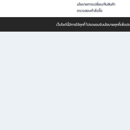
นโยบายการเปลี่ยน/คืนสินค้า
ตรวจสอบคำสั่งซื้อ
เว็บไซต์นี้มีการใช้คุกกี้ โปรดยอมรับนโยบายคุกกี้เพื่
B2S ธุรกิจในเครือ เซ็นทรัล รีเทล คอร์ปอเรชั่น จำกัด (มหาชน)
B2S Online แหล่งรวมหนังสือ เครื่องเขียน และแรงบันดาลใจสำหรับ
B2S Online คือร้านหนังสือและเครื่องเขียนออนไลน์ที่ครบครัน ตอบโจทย์คนรักการอ่านและงานเ
ทำไม B2S Online คือแหล่งช้อปปิ้งที่คุณไม่ควรพลาด
ไม่ว่าคุณจะเป็นนักเรียน นักศึกษา คนทำงาน B2S พร้อมให้คุณเลือกสินค้าคุณภาพได้ตลอด 24