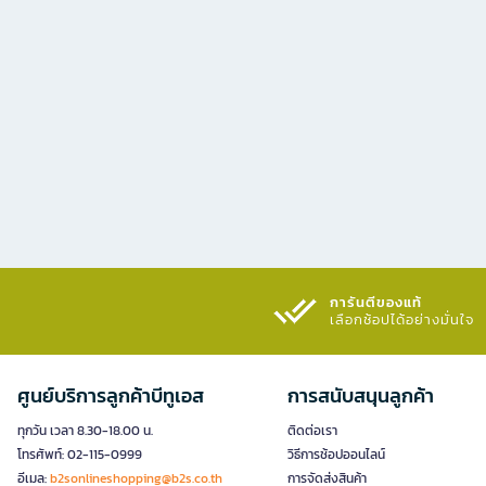
การันตีของแท้
เลือกช้อปได้อย่างมั่นใจ​
ศูนย์บริการลูกค้าบีทูเอส
การสนับสนุนลูกค้า
ทุกวัน เวลา 8.30-18.00 น.
ติดต่อเรา
โทรศัพท์: 02-115-0999
วิธีการช้อปออนไลน์
อีเมล:
b2sonlineshopping@b2s.co.th
การจัดส่งสินค้า