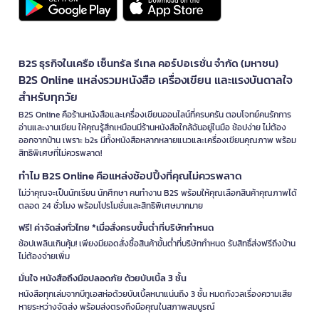
B2S ธุรกิจในเครือ เซ็นทรัล รีเทล คอร์ปอเรชั่น จำกัด (มหาชน)
B2S Online แหล่งรวมหนังสือ เครื่องเขียน และแรงบันดาลใจ
สำหรับทุกวัย
B2S Online คือร้านหนังสือและเครื่องเขียนออนไลน์ที่ครบครัน ตอบโจทย์คนรักการ
อ่านและงานเขียน ให้คุณรู้สึกเหมือนมีร้านหนังสือใกล้ฉันอยู่ในมือ ช้อปง่าย ไม่ต้อง
ออกจากบ้าน เพราะ b2s มีทั้งหนังสือหลากหลายแนวและเครื่องเขียนคุณภาพ พร้อม
สิทธิพิเศษที่ไม่ควรพลาด!
ทำไม B2S Online คือแหล่งช้อปปิ้งที่คุณไม่ควรพลาด
ไม่ว่าคุณจะเป็นนักเรียน นักศึกษา คนทำงาน B2S พร้อมให้คุณเลือกสินค้าคุณภาพได้
ตลอด 24 ชั่วโมง พร้อมโปรโมชั่นและสิทธิพิเศษมากมาย
ฟรี! ค่าจัดส่งทั่วไทย *เมื่อสั่งครบขั้นต่ำที่บริษัทกำหนด
ช้อปเพลินเกินคุ้ม! เพียงมียอดสั่งซื้อสินค้าขั้นต่ำที่บริษัทกำหนด รับสิทธิ์ส่งฟรีถึงบ้าน
ไม่ต้องจ่ายเพิ่ม
มั่นใจ หนังสือถึงมือปลอดภัย ด้วยบับเบิ้ล 3 ชั้น
หนังสือทุกเล่มจากบีทูเอสห่อด้วยบับเบิ้ลหนาแน่นถึง 3 ชั้น หมดกังวลเรื่องความเสีย
หายระหว่างจัดส่ง พร้อมส่งตรงถึงมือคุณในสภาพสมบูรณ์