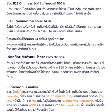
ช้อป B2S Online การันตีสินค้าของแท้ 100%
B2S Online ให้คุณเลือกซื้อสินค้าหลากหลาย ไม่ว่าจะเป็นหนังสือ เครื่องเขียน หรือ
อื่นๆ อีกมากมายได้อย่างมั่นใจ ด้วยการการันตีสินค้าของแท้ 100% ทุกชิ้น
เปลี่ยน/คืนสินค้าง่าย ภายใน 14 วัน
ซื้อไปแล้วไม่ตรงใจ? ไม่ว่าจะเป็นหนังสือที่เลือกผิด หรือสินค้ามีปัญหา คุณสามารถ
เปลี่ยนหรือคืนสินค้าได้ง่าย ๆ ภายใน 14 วันนับจากวันที่ได้รับสินค้า
ช้อปออนไลน์ได้ตลอด 24 ชั่วโมง ทุกที่ ทุกเวลา
สะดวกสุดๆ! B2S online เปิดให้คุณช้อปได้ตลอดวันตลอดคืน อยากได้อะไร แค่คลิก
ก็รอรับสินค้าที่บ้านได้เลย!
เลือกช้อปสินค้าแนะนำจาก B2S Online
สำหรับใครที่กำลังมองหา ร้านอุปกรณ์เครื่องเขียนใกล้ฉัน หรืออยากแวะร้าน B2S แต่
ไม่สะดวก วันนี้เราได้รวบรวมสินค้าแนะนำจาก B2S Online มาให้คุณเลือกสรรได้ง่ายๆ
พร้อมตอบโจทย์ทุกไลฟ์สไตล์ ไม่ว่าคุณจะมองหา ร้านขายหนังสือ หรือสินค้าอื่นๆ
ก็ตาม
หนังสือหลากหลายสไตล์
B2S มี
หนังสือ
หลากหลายแนวจากสำนักพิมพ์ชั้นนำ ไม่ว่าจะเป็นนิยายยอดนิยมอย่าง
Lavender
, ตำราเรียนเข้มข้นของ
ดร. ศุภวัฒน์ พุกเจริญ
, นิตยสารอัปเดตจาก
เพ็ญ
บุญ
, หนังสือเด็กจาก
MIS
หนังสือจิตวิทยาจาก
Mugunghwa Publishing
, หนังสือ
พัฒนาตนเองจาก
KOOB
และวรรณกรรมจาก
Nanmeebooks
ทั้งหมดนี้สามารถซื้อ
ออนไลน์ได้อย่างง่ายดายเพียงคลิกเดียว