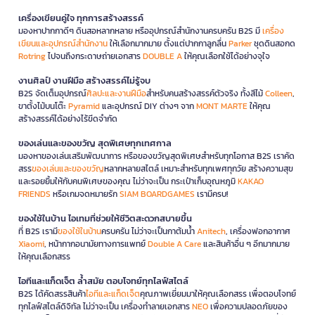
เครื่องเขียนคู่ใจ ทุกการสร้างสรรค์
มองหาปากกาดีๆ ดินสอหลากหลาย หรืออุปกรณ์สำนักงานครบครัน B2S มี
เครื่อง
เขียนและอุปกรณ์สำนักงาน
ให้เลือกมากมาย ตั้งแต่ปากกาลูกลื่น
Parker
ชุดดินสอกด
Rotring
ไปจนถึงกระดาษถ่ายเอกสาร
DOUBLE A
ให้คุณเลือกใช้ได้อย่างจุใจ
งานศิลป์ งานฝีมือ สร้างสรรค์ไม่รู้จบ
B2S จัดเต็มอุปกรณ์
ศิลปะและงานฝีมือ
สำหรับคนสร้างสรรค์ตัวจริง ทั้งสีไม้
Colleen
,
ขาตั้งไม้บนโต๊ะ
Pyramid
และอุปกรณ์ DIY ต่างๆ จาก
MONT MARTE
ให้คุณ
สร้างสรรค์ได้อย่างไร้ขีดจำกัด
ของเล่นและของขวัญ สุดพิเศษทุกเทศกาล
มองหาของเล่นเสริมพัฒนาการ หรือของขวัญสุดพิเศษสำหรับทุกโอกาส B2S เราคัด
สรร
ของเล่นและของขวัญ
หลากหลายสไตล์ เหมาะสำหรับทุกเพศทุกวัย สร้างความสุข
และรอยยิ้มให้กับคนพิเศษของคุณ ไม่ว่าจะเป็น กระเป๋าเก็บอุณหภูมิ
KAKAO
FRIENDS
หรือเกมจดหมายรัก
SIAM BOARDGAMES
เรามีครบ!
ของใช้ในบ้าน ไอเทมที่ช่วยให้ชีวิตสะดวกสบายขึ้น
ที่ B2S เรามี
ของใช้ในบ้าน
ครบครัน ไม่ว่าจะเป็นกาต้มน้ำ
Anitech
, เครื่องฟอกอากาศ
Xiaomi
, หน้ากากอนามัยทางการแพทย์
Double A Care
และสินค้าอื่น ๆ อีกมากมาย
ให้คุณเลือกสรร
ไอทีและแก็ดเจ็ต ล้ำสมัย ตอบโจทย์ทุกไลฟ์สไตล์
B2S ได้คัดสรรสินค้า
ไอทีและแก็ดเจ็ต
คุณภาพเยี่ยมมาให้คุณเลือกสรร เพื่อตอบโจทย์
ทุกไลฟ์สไตล์ดิจิทัล ไม่ว่าจะเป็น เครื่องทำลายเอกสาร
NEO
เพื่อความปลอดภัยของ