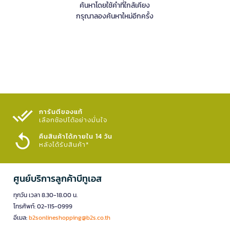
ค้นหาโดยใช้คำที่ใกล้เคียง
กรุณาลองค้นหาใหม่อีกครั้ง
การันตีของแท้
เลือกช้อปได้อย่างมั่นใจ​
คืนสินค้าได้ภายใน 14 วัน
หลังได้รับสินค้า*
ศูนย์บริการลูกค้าบีทูเอส
ทุกวัน เวลา 8.30-18.00 น.
โทรศัพท์: 02-115-0999
อีเมล:
b2sonlineshopping@b2s.co.th