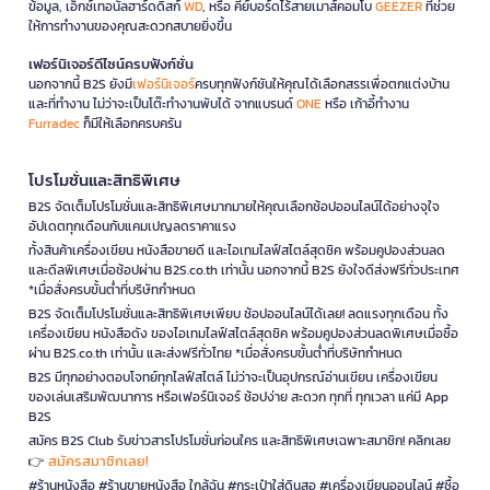
ข้อมูล, เอ็กซ์เทอนัลฮาร์ดดิสก์
WD
, หรือ คีย์บอร์ดไร้สายเมาส์คอมโบ
GEEZER
ที่ช่วย
ให้การทำงานของคุณสะดวกสบายยิ่งขึ้น
เฟอร์นิเจอร์ดีไซน์ครบฟังก์ชั่น
นอกจากนี้ B2S ยังมี
เฟอร์นิเจอร์
ครบทุกฟังก์ชันให้คุณได้เลือกสรรเพื่อตกแต่งบ้าน
และที่ทำงาน ไม่ว่าจะเป็นโต๊ะทำงานพับได้ จากแบรนด์
ONE
หรือ เก้าอี้ทำงาน
Furradec
ก็มีให้เลือกครบครัน
โปรโมชั่นและสิทธิพิเศษ
B2S จัดเต็มโปรโมชั่นและสิทธิพิเศษมากมายให้คุณเลือกช้อปออนไลน์ได้อย่างจุใจ
อัปเดตทุกเดือนกับแคมเปญลดราคาแรง
ทั้งสินค้าเครื่องเขียน หนังสือขายดี และไอเทมไลฟ์สไตล์สุดชิค พร้อมคูปองส่วนลด
และดีลพิเศษเมื่อช้อปผ่าน B2S.co.th เท่านั้น นอกจากนี้ B2S ยังใจดีส่งฟรีทั่วประเทศ
*เมื่อสั่งครบขั้นต่ำที่บริษัทกำหนด
B2S จัดเต็มโปรโมชั่นและสิทธิพิเศษเพียบ ช้อปออนไลน์ได้เลย! ลดแรงทุกเดือน ทั้ง
เครื่องเขียน หนังสือดัง ของไอเทมไลฟ์สไตล์สุดชิค พร้อมคูปองส่วนลดพิเศษเมื่อซื้อ
ผ่าน B2S.co.th เท่านั้น และส่งฟรีทั่วไทย *เมื่อสั่งครบขั้นต่ำที่บริษัทกำหนด
B2S มีทุกอย่างตอบโจทย์ทุกไลฟ์สไตล์ ไม่ว่าจะเป็นอุปกรณ์อ่านเขียน เครื่องเขียน
ของเล่นเสริมพัฒนาการ หรือเฟอร์นิเจอร์ ช้อปง่าย สะดวก ทุกที่ ทุกเวลา แค่มี App
B2S
สมัคร B2S Club รับข่าวสารโปรโมชั่นก่อนใคร และสิทธิพิเศษเฉพาะสมาชิก! คลิกเลย
สมัครสมาชิกเลย!
👉
#ร้านหนังสือ #ร้านขายหนังสือ ใกล้ฉัน #กระเป๋าใส่ดินสอ #เครื่องเขียนออนไลน์ #ซื้อ