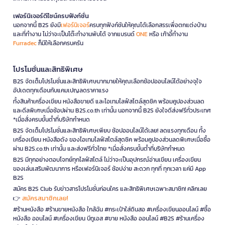
เฟอร์นิเจอร์ดีไซน์ครบฟังก์ชั่น
นอกจากนี้ B2S ยังมี
เฟอร์นิเจอร์
ครบทุกฟังก์ชันให้คุณได้เลือกสรรเพื่อตกแต่งบ้าน
และที่ทำงาน ไม่ว่าจะเป็นโต๊ะทำงานพับได้ จากแบรนด์
ONE
หรือ เก้าอี้ทำงาน
Furradec
ก็มีให้เลือกครบครัน
โปรโมชั่นและสิทธิพิเศษ
B2S จัดเต็มโปรโมชั่นและสิทธิพิเศษมากมายให้คุณเลือกช้อปออนไลน์ได้อย่างจุใจ
อัปเดตทุกเดือนกับแคมเปญลดราคาแรง
ทั้งสินค้าเครื่องเขียน หนังสือขายดี และไอเทมไลฟ์สไตล์สุดชิค พร้อมคูปองส่วนลด
และดีลพิเศษเมื่อช้อปผ่าน B2S.co.th เท่านั้น นอกจากนี้ B2S ยังใจดีส่งฟรีทั่วประเทศ
*เมื่อสั่งครบขั้นต่ำที่บริษัทกำหนด
B2S จัดเต็มโปรโมชั่นและสิทธิพิเศษเพียบ ช้อปออนไลน์ได้เลย! ลดแรงทุกเดือน ทั้ง
เครื่องเขียน หนังสือดัง ของไอเทมไลฟ์สไตล์สุดชิค พร้อมคูปองส่วนลดพิเศษเมื่อซื้อ
ผ่าน B2S.co.th เท่านั้น และส่งฟรีทั่วไทย *เมื่อสั่งครบขั้นต่ำที่บริษัทกำหนด
B2S มีทุกอย่างตอบโจทย์ทุกไลฟ์สไตล์ ไม่ว่าจะเป็นอุปกรณ์อ่านเขียน เครื่องเขียน
ของเล่นเสริมพัฒนาการ หรือเฟอร์นิเจอร์ ช้อปง่าย สะดวก ทุกที่ ทุกเวลา แค่มี App
B2S
สมัคร B2S Club รับข่าวสารโปรโมชั่นก่อนใคร และสิทธิพิเศษเฉพาะสมาชิก! คลิกเลย
สมัครสมาชิกเลย!
👉
#ร้านหนังสือ #ร้านขายหนังสือ ใกล้ฉัน #กระเป๋าใส่ดินสอ #เครื่องเขียนออนไลน์ #ซื้อ
หนังสือ ออนไลน์ #เครื่องเขียน บีทูเอส #ขาย หนังสือ ออนไลน์ #B2S #ร้านเครื่อง