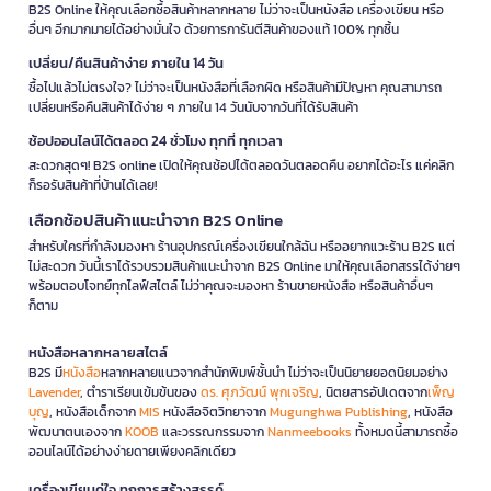
B2S Online ให้คุณเลือกซื้อสินค้าหลากหลาย ไม่ว่าจะเป็นหนังสือ เครื่องเขียน หรือ
อื่นๆ อีกมากมายได้อย่างมั่นใจ ด้วยการการันตีสินค้าของแท้ 100% ทุกชิ้น
เปลี่ยน/คืนสินค้าง่าย ภายใน 14 วัน
ซื้อไปแล้วไม่ตรงใจ? ไม่ว่าจะเป็นหนังสือที่เลือกผิด หรือสินค้ามีปัญหา คุณสามารถ
เปลี่ยนหรือคืนสินค้าได้ง่าย ๆ ภายใน 14 วันนับจากวันที่ได้รับสินค้า
ช้อปออนไลน์ได้ตลอด 24 ชั่วโมง ทุกที่ ทุกเวลา
สะดวกสุดๆ! B2S online เปิดให้คุณช้อปได้ตลอดวันตลอดคืน อยากได้อะไร แค่คลิก
ก็รอรับสินค้าที่บ้านได้เลย!
เลือกช้อปสินค้าแนะนำจาก B2S Online
สำหรับใครที่กำลังมองหา ร้านอุปกรณ์เครื่องเขียนใกล้ฉัน หรืออยากแวะร้าน B2S แต่
ไม่สะดวก วันนี้เราได้รวบรวมสินค้าแนะนำจาก B2S Online มาให้คุณเลือกสรรได้ง่ายๆ
พร้อมตอบโจทย์ทุกไลฟ์สไตล์ ไม่ว่าคุณจะมองหา ร้านขายหนังสือ หรือสินค้าอื่นๆ
ก็ตาม
หนังสือหลากหลายสไตล์
B2S มี
หนังสือ
หลากหลายแนวจากสำนักพิมพ์ชั้นนำ ไม่ว่าจะเป็นนิยายยอดนิยมอย่าง
Lavender
, ตำราเรียนเข้มข้นของ
ดร. ศุภวัฒน์ พุกเจริญ
, นิตยสารอัปเดตจาก
เพ็ญ
บุญ
, หนังสือเด็กจาก
MIS
หนังสือจิตวิทยาจาก
Mugunghwa Publishing
, หนังสือ
พัฒนาตนเองจาก
KOOB
และวรรณกรรมจาก
Nanmeebooks
ทั้งหมดนี้สามารถซื้อ
ออนไลน์ได้อย่างง่ายดายเพียงคลิกเดียว
เครื่องเขียนคู่ใจ ทุกการสร้างสรรค์