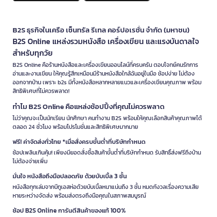
B2S ธุรกิจในเครือ เซ็นทรัล รีเทล คอร์ปอเรชั่น จำกัด (มหาชน)
B2S Online แหล่งรวมหนังสือ เครื่องเขียน และแรงบันดาลใจ
สำหรับทุกวัย
B2S Online คือร้านหนังสือและเครื่องเขียนออนไลน์ที่ครบครัน ตอบโจทย์คนรักการ
อ่านและงานเขียน ให้คุณรู้สึกเหมือนมีร้านหนังสือใกล้ฉันอยู่ในมือ ช้อปง่าย ไม่ต้อง
ออกจากบ้าน เพราะ b2s มีทั้งหนังสือหลากหลายแนวและเครื่องเขียนคุณภาพ พร้อม
สิทธิพิเศษที่ไม่ควรพลาด!
ทำไม B2S Online คือแหล่งช้อปปิ้งที่คุณไม่ควรพลาด
ไม่ว่าคุณจะเป็นนักเรียน นักศึกษา คนทำงาน B2S พร้อมให้คุณเลือกสินค้าคุณภาพได้
ตลอด 24 ชั่วโมง พร้อมโปรโมชั่นและสิทธิพิเศษมากมาย
ฟรี! ค่าจัดส่งทั่วไทย *เมื่อสั่งครบขั้นต่ำที่บริษัทกำหนด
ช้อปเพลินเกินคุ้ม! เพียงมียอดสั่งซื้อสินค้าขั้นต่ำที่บริษัทกำหนด รับสิทธิ์ส่งฟรีถึงบ้าน
ไม่ต้องจ่ายเพิ่ม
มั่นใจ หนังสือถึงมือปลอดภัย ด้วยบับเบิ้ล 3 ชั้น
หนังสือทุกเล่มจากบีทูเอสห่อด้วยบับเบิ้ลหนาแน่นถึง 3 ชั้น หมดกังวลเรื่องความเสีย
หายระหว่างจัดส่ง พร้อมส่งตรงถึงมือคุณในสภาพสมบูรณ์
ช้อป B2S Online การันตีสินค้าของแท้ 100%