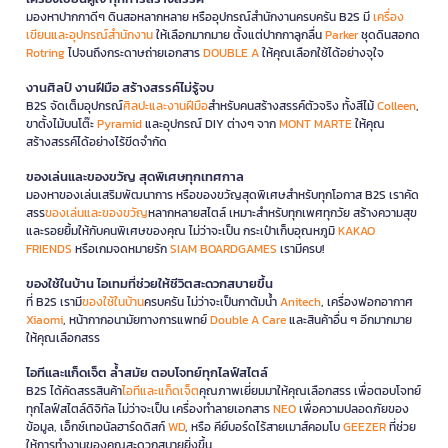
มองหาปากกาดีๆ ดินสอหลากหลาย หรืออุปกรณ์สำนักงานครบครัน B2S มี
เครื่อง
เขียนและอุปกรณ์สำนักงาน
ให้เลือกมากมาย ตั้งแต่ปากกาลูกลื่น
Parker
ชุดดินสอกด
Rotring
ไปจนถึงกระดาษถ่ายเอกสาร
DOUBLE A
ให้คุณเลือกใช้ได้อย่างจุใจ
งานศิลป์ งานฝีมือ สร้างสรรค์ไม่รู้จบ
B2S จัดเต็มอุปกรณ์
ศิลปะและงานฝีมือ
สำหรับคนสร้างสรรค์ตัวจริง ทั้งสีไม้
Colleen
,
ขาตั้งไม้บนโต๊ะ
Pyramid
และอุปกรณ์ DIY ต่างๆ จาก
MONT MARTE
ให้คุณ
สร้างสรรค์ได้อย่างไร้ขีดจำกัด
ของเล่นและของขวัญ สุดพิเศษทุกเทศกาล
มองหาของเล่นเสริมพัฒนาการ หรือของขวัญสุดพิเศษสำหรับทุกโอกาส B2S เราคัด
สรร
ของเล่นและของขวัญ
หลากหลายสไตล์ เหมาะสำหรับทุกเพศทุกวัย สร้างความสุข
และรอยยิ้มให้กับคนพิเศษของคุณ ไม่ว่าจะเป็น กระเป๋าเก็บอุณหภูมิ
KAKAO
FRIENDS
หรือเกมจดหมายรัก
SIAM BOARDGAMES
เรามีครบ!
ของใช้ในบ้าน ไอเทมที่ช่วยให้ชีวิตสะดวกสบายขึ้น
ที่ B2S เรามี
ของใช้ในบ้าน
ครบครัน ไม่ว่าจะเป็นกาต้มน้ำ
Anitech
, เครื่องฟอกอากาศ
Xiaomi
, หน้ากากอนามัยทางการแพทย์
Double A Care
และสินค้าอื่น ๆ อีกมากมาย
ให้คุณเลือกสรร
ไอทีและแก็ดเจ็ต ล้ำสมัย ตอบโจทย์ทุกไลฟ์สไตล์
B2S ได้คัดสรรสินค้า
ไอทีและแก็ดเจ็ต
คุณภาพเยี่ยมมาให้คุณเลือกสรร เพื่อตอบโจทย์
ทุกไลฟ์สไตล์ดิจิทัล ไม่ว่าจะเป็น เครื่องทำลายเอกสาร
NEO
เพื่อความปลอดภัยของ
ข้อมูล, เอ็กซ์เทอนัลฮาร์ดดิสก์
WD
, หรือ คีย์บอร์ดไร้สายเมาส์คอมโบ
GEEZER
ที่ช่วย
ให้การทำงานของคุณสะดวกสบายยิ่งขึ้น