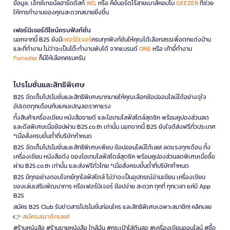
ข้อมูล, เอ็กซ์เทอนัลฮาร์ดดิสก์
WD
, หรือ คีย์บอร์ดไร้สายเมาส์คอมโบ
GEEZER
ที่ช่วย
ให้การทำงานของคุณสะดวกสบายยิ่งขึ้น
เฟอร์นิเจอร์ดีไซน์ครบฟังก์ชั่น
นอกจากนี้ B2S ยังมี
เฟอร์นิเจอร์
ครบทุกฟังก์ชันให้คุณได้เลือกสรรเพื่อตกแต่งบ้าน
และที่ทำงาน ไม่ว่าจะเป็นโต๊ะทำงานพับได้ จากแบรนด์
ONE
หรือ เก้าอี้ทำงาน
Furradec
ก็มีให้เลือกครบครัน
โปรโมชั่นและสิทธิพิเศษ
B2S จัดเต็มโปรโมชั่นและสิทธิพิเศษมากมายให้คุณเลือกช้อปออนไลน์ได้อย่างจุใจ
อัปเดตทุกเดือนกับแคมเปญลดราคาแรง
ทั้งสินค้าเครื่องเขียน หนังสือขายดี และไอเทมไลฟ์สไตล์สุดชิค พร้อมคูปองส่วนลด
และดีลพิเศษเมื่อช้อปผ่าน B2S.co.th เท่านั้น นอกจากนี้ B2S ยังใจดีส่งฟรีทั่วประเทศ
*เมื่อสั่งครบขั้นต่ำที่บริษัทกำหนด
B2S จัดเต็มโปรโมชั่นและสิทธิพิเศษเพียบ ช้อปออนไลน์ได้เลย! ลดแรงทุกเดือน ทั้ง
เครื่องเขียน หนังสือดัง ของไอเทมไลฟ์สไตล์สุดชิค พร้อมคูปองส่วนลดพิเศษเมื่อซื้อ
ผ่าน B2S.co.th เท่านั้น และส่งฟรีทั่วไทย *เมื่อสั่งครบขั้นต่ำที่บริษัทกำหนด
B2S มีทุกอย่างตอบโจทย์ทุกไลฟ์สไตล์ ไม่ว่าจะเป็นอุปกรณ์อ่านเขียน เครื่องเขียน
ของเล่นเสริมพัฒนาการ หรือเฟอร์นิเจอร์ ช้อปง่าย สะดวก ทุกที่ ทุกเวลา แค่มี App
B2S
สมัคร B2S Club รับข่าวสารโปรโมชั่นก่อนใคร และสิทธิพิเศษเฉพาะสมาชิก! คลิกเลย
สมัครสมาชิกเลย!
👉
#ร้านหนังสือ #ร้านขายหนังสือ ใกล้ฉัน #กระเป๋าใส่ดินสอ #เครื่องเขียนออนไลน์ #ซื้อ