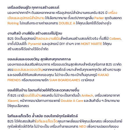
เครื่องเขียนคู่ใจ ทุกการสร้างสรรค์
มองหาปากกาดีๆ ดินสอหลากหลาย หรืออุปกรณ์สำนักงานครบครัน B2S มี
เครื่อง
เขียนและอุปกรณ์สำนักงาน
ให้เลือกมากมาย ตั้งแต่ปากกาลูกลื่น
Parker
ชุดดินสอกด
Rotring
ไปจนถึงกระดาษถ่ายเอกสาร
DOUBLE A
ให้คุณเลือกใช้ได้อย่างจุใจ
งานศิลป์ งานฝีมือ สร้างสรรค์ไม่รู้จบ
B2S จัดเต็มอุปกรณ์
ศิลปะและงานฝีมือ
สำหรับคนสร้างสรรค์ตัวจริง ทั้งสีไม้
Colleen
,
ขาตั้งไม้บนโต๊ะ
Pyramid
และอุปกรณ์ DIY ต่างๆ จาก
MONT MARTE
ให้คุณ
สร้างสรรค์ได้อย่างไร้ขีดจำกัด
ของเล่นและของขวัญ สุดพิเศษทุกเทศกาล
มองหาของเล่นเสริมพัฒนาการ หรือของขวัญสุดพิเศษสำหรับทุกโอกาส B2S เราคัด
สรร
ของเล่นและของขวัญ
หลากหลายสไตล์ เหมาะสำหรับทุกเพศทุกวัย สร้างความสุข
และรอยยิ้มให้กับคนพิเศษของคุณ ไม่ว่าจะเป็น กระเป๋าเก็บอุณหภูมิ
KAKAO
FRIENDS
หรือเกมจดหมายรัก
SIAM BOARDGAMES
เรามีครบ!
ของใช้ในบ้าน ไอเทมที่ช่วยให้ชีวิตสะดวกสบายขึ้น
ที่ B2S เรามี
ของใช้ในบ้าน
ครบครัน ไม่ว่าจะเป็นกาต้มน้ำ
Anitech
, เครื่องฟอกอากาศ
Xiaomi
, หน้ากากอนามัยทางการแพทย์
Double A Care
และสินค้าอื่น ๆ อีกมากมาย
ให้คุณเลือกสรร
ไอทีและแก็ดเจ็ต ล้ำสมัย ตอบโจทย์ทุกไลฟ์สไตล์
B2S ได้คัดสรรสินค้า
ไอทีและแก็ดเจ็ต
คุณภาพเยี่ยมมาให้คุณเลือกสรร เพื่อตอบโจทย์
ทุกไลฟ์สไตล์ดิจิทัล ไม่ว่าจะเป็น เครื่องทำลายเอกสาร
NEO
เพื่อความปลอดภัยของ