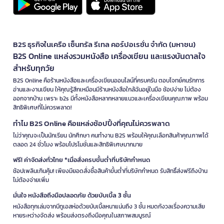
B2S ธุรกิจในเครือ เซ็นทรัล รีเทล คอร์ปอเรชั่น จำกัด (มหาชน)
B2S Online แหล่งรวมหนังสือ เครื่องเขียน และแรงบันดาลใจ
สำหรับทุกวัย
B2S Online คือร้านหนังสือและเครื่องเขียนออนไลน์ที่ครบครัน ตอบโจทย์คนรักการ
อ่านและงานเขียน ให้คุณรู้สึกเหมือนมีร้านหนังสือใกล้ฉันอยู่ในมือ ช้อปง่าย ไม่ต้อง
ออกจากบ้าน เพราะ b2s มีทั้งหนังสือหลากหลายแนวและเครื่องเขียนคุณภาพ พร้อม
สิทธิพิเศษที่ไม่ควรพลาด!
ทำไม B2S Online คือแหล่งช้อปปิ้งที่คุณไม่ควรพลาด
ไม่ว่าคุณจะเป็นนักเรียน นักศึกษา คนทำงาน B2S พร้อมให้คุณเลือกสินค้าคุณภาพได้
ตลอด 24 ชั่วโมง พร้อมโปรโมชั่นและสิทธิพิเศษมากมาย
ฟรี! ค่าจัดส่งทั่วไทย *เมื่อสั่งครบขั้นต่ำที่บริษัทกำหนด
ช้อปเพลินเกินคุ้ม! เพียงมียอดสั่งซื้อสินค้าขั้นต่ำที่บริษัทกำหนด รับสิทธิ์ส่งฟรีถึงบ้าน
ไม่ต้องจ่ายเพิ่ม
มั่นใจ หนังสือถึงมือปลอดภัย ด้วยบับเบิ้ล 3 ชั้น
หนังสือทุกเล่มจากบีทูเอสห่อด้วยบับเบิ้ลหนาแน่นถึง 3 ชั้น หมดกังวลเรื่องความเสีย
หายระหว่างจัดส่ง พร้อมส่งตรงถึงมือคุณในสภาพสมบูรณ์