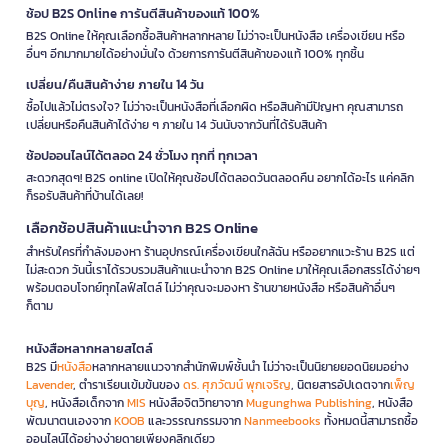
ช้อป B2S Online การันตีสินค้าของแท้ 100%
B2S Online ให้คุณเลือกซื้อสินค้าหลากหลาย ไม่ว่าจะเป็นหนังสือ เครื่องเขียน หรือ
อื่นๆ อีกมากมายได้อย่างมั่นใจ ด้วยการการันตีสินค้าของแท้ 100% ทุกชิ้น
เปลี่ยน/คืนสินค้าง่าย ภายใน 14 วัน
ซื้อไปแล้วไม่ตรงใจ? ไม่ว่าจะเป็นหนังสือที่เลือกผิด หรือสินค้ามีปัญหา คุณสามารถ
เปลี่ยนหรือคืนสินค้าได้ง่าย ๆ ภายใน 14 วันนับจากวันที่ได้รับสินค้า
ช้อปออนไลน์ได้ตลอด 24 ชั่วโมง ทุกที่ ทุกเวลา
สะดวกสุดๆ! B2S online เปิดให้คุณช้อปได้ตลอดวันตลอดคืน อยากได้อะไร แค่คลิก
ก็รอรับสินค้าที่บ้านได้เลย!
เลือกช้อปสินค้าแนะนำจาก B2S Online
สำหรับใครที่กำลังมองหา ร้านอุปกรณ์เครื่องเขียนใกล้ฉัน หรืออยากแวะร้าน B2S แต่
ไม่สะดวก วันนี้เราได้รวบรวมสินค้าแนะนำจาก B2S Online มาให้คุณเลือกสรรได้ง่ายๆ
พร้อมตอบโจทย์ทุกไลฟ์สไตล์ ไม่ว่าคุณจะมองหา ร้านขายหนังสือ หรือสินค้าอื่นๆ
ก็ตาม
หนังสือหลากหลายสไตล์
B2S มี
หนังสือ
หลากหลายแนวจากสำนักพิมพ์ชั้นนำ ไม่ว่าจะเป็นนิยายยอดนิยมอย่าง
Lavender
, ตำราเรียนเข้มข้นของ
ดร. ศุภวัฒน์ พุกเจริญ
, นิตยสารอัปเดตจาก
เพ็ญ
บุญ
, หนังสือเด็กจาก
MIS
หนังสือจิตวิทยาจาก
Mugunghwa Publishing
, หนังสือ
พัฒนาตนเองจาก
KOOB
และวรรณกรรมจาก
Nanmeebooks
ทั้งหมดนี้สามารถซื้อ
ออนไลน์ได้อย่างง่ายดายเพียงคลิกเดียว