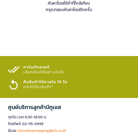
ค้นหาโดยใช้คำที่ใกล้เคียง
กรุณาลองค้นหาใหม่อีกครั้ง
การันตีของแท้
เลือกช้อปได้อย่างมั่นใจ​
คืนสินค้าได้ภายใน 14 วัน
หลังได้รับสินค้า*
ศูนย์บริการลูกค้าบีทูเอส
ทุกวัน เวลา 8.30-18.00 น.
โทรศัพท์: 02-115-0999
อีเมล:
b2sonlineshopping@b2s.co.th