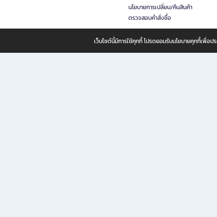
นโยบายการเปลี่ยน/คืนสินค้า
ตรวจสอบคำสั่งซื้อ
เว็บไซต์นี้มีการใช้คุกกี้ โปรดยอมรับนโยบายคุกกี้เพื่
B2S ธุรกิจในเครือ เซ็นทรัล รีเทล คอร์ปอเรชั่น จำกัด (มหาชน)
B2S Online แหล่งรวมหนังสือ เครื่องเขียน และแรงบันดาลใจสำหรับ
B2S Online คือร้านหนังสือและเครื่องเขียนออนไลน์ที่ครบครัน ตอบโจทย์คนรักการอ่านและงานเ
ทำไม B2S Online คือแหล่งช้อปปิ้งที่คุณไม่ควรพลาด
ไม่ว่าคุณจะเป็นนักเรียน นักศึกษา คนทำงาน B2S พร้อมให้คุณเลือกสินค้าคุณภาพได้ตลอด 24