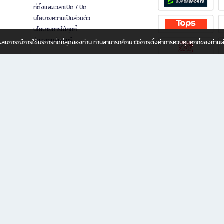
ที่ตั้งและเวลาเปิด / ปิด
นโยบายความเป็นส่วนตัว
นโยบายการใช้คุกกี้
นักลงทุนสัมพันธ์
อประสบการณ์การใช้บริการที่ดีที่สุดของท่าน ท่านสามารถศึกษาวิธีการตั้งค่าการควบคุมคุกกี้ของท่าน
ทุกวัย
ขียน ให้คุณรู้สึกเหมือนมีร้านหนังสือใกล้ฉันอยู่ในมือ ช้อปง่าย ไม่ต้องออกจากบ้าน เพราะ b2
 ชั่วโมง พร้อมโปรโมชั่นและสิทธิพิเศษมากมาย