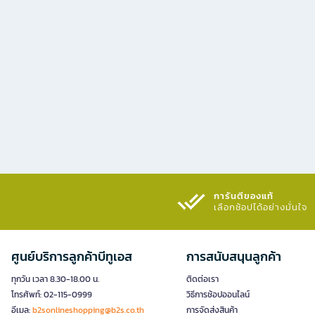
การันตีของแท้
เลือกช้อปได้อย่างมั่นใจ​
ศูนย์บริการลูกค้าบีทูเอส
การสนับสนุนลูกค้า
ทุกวัน เวลา 8.30-18.00 น.
ติดต่อเรา
โทรศัพท์: 02-115-0999
วิธีการช้อปออนไลน์
อีเมล:
b2sonlineshopping@b2s.co.th
การจัดส่งสินค้า