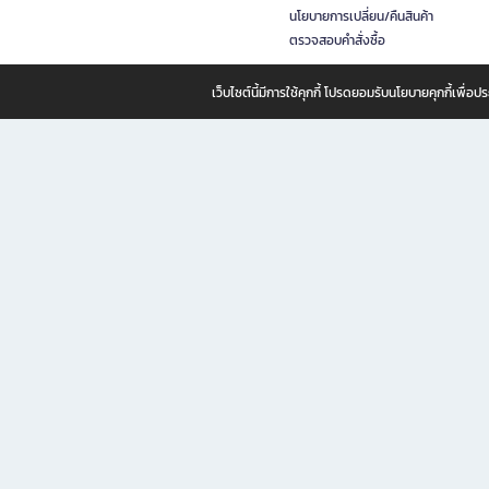
นโยบายการเปลี่ยน/คืนสินค้า
ตรวจสอบคำสั่งซื้อ
เว็บไซต์นี้มีการใช้คุกกี้ โปรดยอมรับนโยบายคุกกี้เพื่
B2S ธุรกิจในเครือ เซ็นทรัล รีเทล คอร์ปอเรชั่น จำกัด (มหาชน)
B2S Online แหล่งรวมหนังสือ เครื่องเขียน และแรงบันดาลใจสำหรับ
B2S Online คือร้านหนังสือและเครื่องเขียนออนไลน์ที่ครบครัน ตอบโจทย์คนรักการอ่านและงานเ
ทำไม B2S Online คือแหล่งช้อปปิ้งที่คุณไม่ควรพลาด
ไม่ว่าคุณจะเป็นนักเรียน นักศึกษา คนทำงาน B2S พร้อมให้คุณเลือกสินค้าคุณภาพได้ตลอด 24