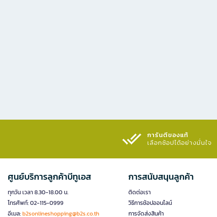
การันตีของแท้
เลือกช้อปได้อย่างมั่นใจ​
ศูนย์บริการลูกค้าบีทูเอส
การสนับสนุนลูกค้า
ทุกวัน เวลา 8.30-18.00 น.
ติดต่อเรา
โทรศัพท์: 02-115-0999
วิธีการช้อปออนไลน์
อีเมล:
b2sonlineshopping@b2s.co.th
การจัดส่งสินค้า