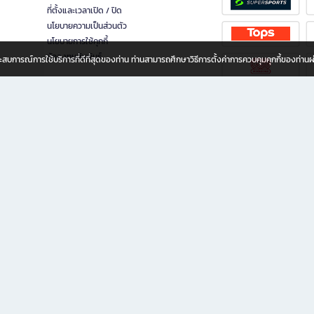
ที่ตั้งและเวลาเปิด / ปิด
นโยบายความเป็นส่วนตัว
นโยบายการใช้คุกกี้
นักลงทุนสัมพันธ์
อประสบการณ์การใช้บริการที่ดีที่สุดของท่าน ท่านสามารถศึกษาวิธีการตั้งค่าการควบคุมคุกกี้ของท่าน
ทุกวัย
ขียน ให้คุณรู้สึกเหมือนมีร้านหนังสือใกล้ฉันอยู่ในมือ ช้อปง่าย ไม่ต้องออกจากบ้าน เพราะ b2
 ชั่วโมง พร้อมโปรโมชั่นและสิทธิพิเศษมากมาย