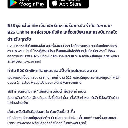
B2S ธุรกิจในเครือ เซ็นทรัล รีเทล คอร์ปอเรชั่น จำกัด (มหาชน)
B2S Online แหล่งรวมหนังสือ เครื่องเขียน และแรงบันดาลใจ
สำหรับทุกวัย
B2S Online คือร้านหนังสือและเครื่องเขียนออนไลน์ที่ครบครัน ตอบโจทย์คนรักการ
อ่านและงานเขียน ให้คุณรู้สึกเหมือนมีร้านหนังสือใกล้ฉันอยู่ในมือ ช้อปง่าย ไม่ต้อง
ออกจากบ้าน เพราะ b2s มีทั้งหนังสือหลากหลายแนวและเครื่องเขียนคุณภาพ พร้อม
สิทธิพิเศษที่ไม่ควรพลาด!
ทำไม B2S Online คือแหล่งช้อปปิ้งที่คุณไม่ควรพลาด
ไม่ว่าคุณจะเป็นนักเรียน นักศึกษา คนทำงาน B2S พร้อมให้คุณเลือกสินค้าคุณภาพได้
ตลอด 24 ชั่วโมง พร้อมโปรโมชั่นและสิทธิพิเศษมากมาย
ฟรี! ค่าจัดส่งทั่วไทย *เมื่อสั่งครบขั้นต่ำที่บริษัทกำหนด
ช้อปเพลินเกินคุ้ม! เพียงมียอดสั่งซื้อสินค้าขั้นต่ำที่บริษัทกำหนด รับสิทธิ์ส่งฟรีถึงบ้าน
ไม่ต้องจ่ายเพิ่ม
มั่นใจ หนังสือถึงมือปลอดภัย ด้วยบับเบิ้ล 3 ชั้น
หนังสือทุกเล่มจากบีทูเอสห่อด้วยบับเบิ้ลหนาแน่นถึง 3 ชั้น หมดกังวลเรื่องความเสีย
หายระหว่างจัดส่ง พร้อมส่งตรงถึงมือคุณในสภาพสมบูรณ์