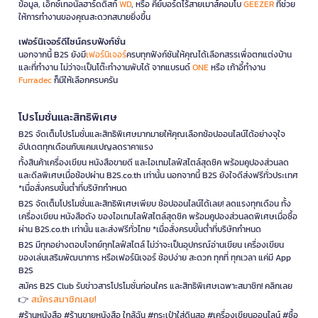
ข้อมูล, เอ็กซ์เทอนัลฮาร์ดดิสก์
WD
, หรือ คีย์บอร์ดไร้สายเมาส์คอมโบ
GEEZER
ที่ช่วย
ให้การทำงานของคุณสะดวกสบายยิ่งขึ้น
เฟอร์นิเจอร์ดีไซน์ครบฟังก์ชั่น
นอกจากนี้ B2S ยังมี
เฟอร์นิเจอร์
ครบทุกฟังก์ชันให้คุณได้เลือกสรรเพื่อตกแต่งบ้าน
และที่ทำงาน ไม่ว่าจะเป็นโต๊ะทำงานพับได้ จากแบรนด์
ONE
หรือ เก้าอี้ทำงาน
Furradec
ก็มีให้เลือกครบครัน
โปรโมชั่นและสิทธิพิเศษ
B2S จัดเต็มโปรโมชั่นและสิทธิพิเศษมากมายให้คุณเลือกช้อปออนไลน์ได้อย่างจุใจ
อัปเดตทุกเดือนกับแคมเปญลดราคาแรง
ทั้งสินค้าเครื่องเขียน หนังสือขายดี และไอเทมไลฟ์สไตล์สุดชิค พร้อมคูปองส่วนลด
และดีลพิเศษเมื่อช้อปผ่าน B2S.co.th เท่านั้น นอกจากนี้ B2S ยังใจดีส่งฟรีทั่วประเทศ
*เมื่อสั่งครบขั้นต่ำที่บริษัทกำหนด
B2S จัดเต็มโปรโมชั่นและสิทธิพิเศษเพียบ ช้อปออนไลน์ได้เลย! ลดแรงทุกเดือน ทั้ง
เครื่องเขียน หนังสือดัง ของไอเทมไลฟ์สไตล์สุดชิค พร้อมคูปองส่วนลดพิเศษเมื่อซื้อ
ผ่าน B2S.co.th เท่านั้น และส่งฟรีทั่วไทย *เมื่อสั่งครบขั้นต่ำที่บริษัทกำหนด
B2S มีทุกอย่างตอบโจทย์ทุกไลฟ์สไตล์ ไม่ว่าจะเป็นอุปกรณ์อ่านเขียน เครื่องเขียน
ของเล่นเสริมพัฒนาการ หรือเฟอร์นิเจอร์ ช้อปง่าย สะดวก ทุกที่ ทุกเวลา แค่มี App
B2S
สมัคร B2S Club รับข่าวสารโปรโมชั่นก่อนใคร และสิทธิพิเศษเฉพาะสมาชิก! คลิกเลย
สมัครสมาชิกเลย!
👉
#ร้านหนังสือ #ร้านขายหนังสือ ใกล้ฉัน #กระเป๋าใส่ดินสอ #เครื่องเขียนออนไลน์ #ซื้อ