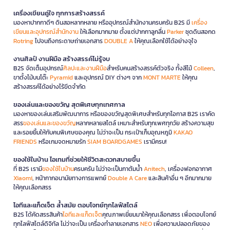
เครื่องเขียนคู่ใจ ทุกการสร้างสรรค์
มองหาปากกาดีๆ ดินสอหลากหลาย หรืออุปกรณ์สำนักงานครบครัน B2S มี
เครื่อง
เขียนและอุปกรณ์สำนักงาน
ให้เลือกมากมาย ตั้งแต่ปากกาลูกลื่น
Parker
ชุดดินสอกด
Rotring
ไปจนถึงกระดาษถ่ายเอกสาร
DOUBLE A
ให้คุณเลือกใช้ได้อย่างจุใจ
งานศิลป์ งานฝีมือ สร้างสรรค์ไม่รู้จบ
B2S จัดเต็มอุปกรณ์
ศิลปะและงานฝีมือ
สำหรับคนสร้างสรรค์ตัวจริง ทั้งสีไม้
Colleen
,
ขาตั้งไม้บนโต๊ะ
Pyramid
และอุปกรณ์ DIY ต่างๆ จาก
MONT MARTE
ให้คุณ
สร้างสรรค์ได้อย่างไร้ขีดจำกัด
ของเล่นและของขวัญ สุดพิเศษทุกเทศกาล
มองหาของเล่นเสริมพัฒนาการ หรือของขวัญสุดพิเศษสำหรับทุกโอกาส B2S เราคัด
สรร
ของเล่นและของขวัญ
หลากหลายสไตล์ เหมาะสำหรับทุกเพศทุกวัย สร้างความสุข
และรอยยิ้มให้กับคนพิเศษของคุณ ไม่ว่าจะเป็น กระเป๋าเก็บอุณหภูมิ
KAKAO
FRIENDS
หรือเกมจดหมายรัก
SIAM BOARDGAMES
เรามีครบ!
ของใช้ในบ้าน ไอเทมที่ช่วยให้ชีวิตสะดวกสบายขึ้น
ที่ B2S เรามี
ของใช้ในบ้าน
ครบครัน ไม่ว่าจะเป็นกาต้มน้ำ
Anitech
, เครื่องฟอกอากาศ
Xiaomi
, หน้ากากอนามัยทางการแพทย์
Double A Care
และสินค้าอื่น ๆ อีกมากมาย
ให้คุณเลือกสรร
ไอทีและแก็ดเจ็ต ล้ำสมัย ตอบโจทย์ทุกไลฟ์สไตล์
B2S ได้คัดสรรสินค้า
ไอทีและแก็ดเจ็ต
คุณภาพเยี่ยมมาให้คุณเลือกสรร เพื่อตอบโจทย์
ทุกไลฟ์สไตล์ดิจิทัล ไม่ว่าจะเป็น เครื่องทำลายเอกสาร
NEO
เพื่อความปลอดภัยของ