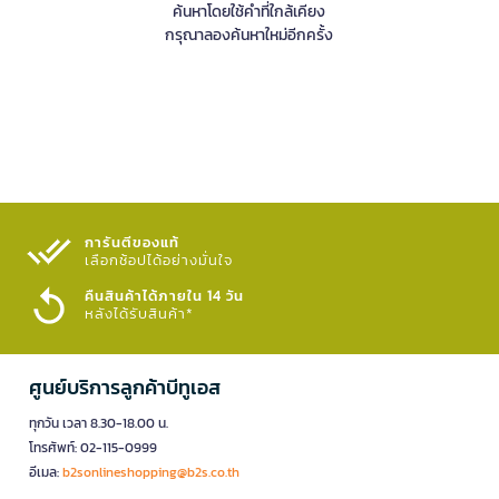
ค้นหาโดยใช้คำที่ใกล้เคียง
กรุณาลองค้นหาใหม่อีกครั้ง
การันตีของแท้
เลือกช้อปได้อย่างมั่นใจ​
คืนสินค้าได้ภายใน 14 วัน
หลังได้รับสินค้า*
ศูนย์บริการลูกค้าบีทูเอส
ทุกวัน เวลา 8.30-18.00 น.
โทรศัพท์: 02-115-0999
อีเมล:
b2sonlineshopping@b2s.co.th