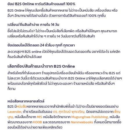
ช้อป B2S Online การันตีสินค้าของแท้ 100%
B2S Online ให้คุณเลือกซื้อสินค้าหลากหลาย ไม่ว่าจะเป็นหนังสือ เครื่องเขียน หรือ
อื่นๆ อีกมากมายได้อย่างมั่นใจ ด้วยการการันตีสินค้าของแท้ 100% ทุกชิ้น
เปลี่ยน/คืนสินค้าง่าย ภายใน 14 วัน
ซื้อไปแล้วไม่ตรงใจ? ไม่ว่าจะเป็นหนังสือที่เลือกผิด หรือสินค้ามีปัญหา คุณสามารถ
เปลี่ยนหรือคืนสินค้าได้ง่าย ๆ ภายใน 14 วันนับจากวันที่ได้รับสินค้า
ช้อปออนไลน์ได้ตลอด 24 ชั่วโมง ทุกที่ ทุกเวลา
สะดวกสุดๆ! B2S online เปิดให้คุณช้อปได้ตลอดวันตลอดคืน อยากได้อะไร แค่คลิก
ก็รอรับสินค้าที่บ้านได้เลย!
เลือกช้อปสินค้าแนะนำจาก B2S Online
สำหรับใครที่กำลังมองหา ร้านอุปกรณ์เครื่องเขียนใกล้ฉัน หรืออยากแวะร้าน B2S แต่
ไม่สะดวก วันนี้เราได้รวบรวมสินค้าแนะนำจาก B2S Online มาให้คุณเลือกสรรได้ง่ายๆ
พร้อมตอบโจทย์ทุกไลฟ์สไตล์ ไม่ว่าคุณจะมองหา ร้านขายหนังสือ หรือสินค้าอื่นๆ
ก็ตาม
หนังสือหลากหลายสไตล์
B2S มี
หนังสือ
หลากหลายแนวจากสำนักพิมพ์ชั้นนำ ไม่ว่าจะเป็นนิยายยอดนิยมอย่าง
Lavender
, ตำราเรียนเข้มข้นของ
ดร. ศุภวัฒน์ พุกเจริญ
, นิตยสารอัปเดตจาก
เพ็ญ
บุญ
, หนังสือเด็กจาก
MIS
หนังสือจิตวิทยาจาก
Mugunghwa Publishing
, หนังสือ
พัฒนาตนเองจาก
KOOB
และวรรณกรรมจาก
Nanmeebooks
ทั้งหมดนี้สามารถซื้อ
ออนไลน์ได้อย่างง่ายดายเพียงคลิกเดียว