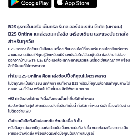
B2S ธุรกิจในเครือ เซ็นทรัล รีเทล คอร์ปอเรชั่น จำกัด (มหาชน)
B2S Online แหล่งรวมหนังสือ เครื่องเขียน และแรงบันดาลใจ
สำหรับทุกวัย
B2S Online คือร้านหนังสือและเครื่องเขียนออนไลน์ที่ครบครัน ตอบโจทย์คนรักการ
อ่านและงานเขียน ให้คุณรู้สึกเหมือนมีร้านหนังสือใกล้ฉันอยู่ในมือ ช้อปง่าย ไม่ต้อง
ออกจากบ้าน เพราะ b2s มีทั้งหนังสือหลากหลายแนวและเครื่องเขียนคุณภาพ พร้อม
สิทธิพิเศษที่ไม่ควรพลาด!
ทำไม B2S Online คือแหล่งช้อปปิ้งที่คุณไม่ควรพลาด
ไม่ว่าคุณจะเป็นนักเรียน นักศึกษา คนทำงาน B2S พร้อมให้คุณเลือกสินค้าคุณภาพได้
ตลอด 24 ชั่วโมง พร้อมโปรโมชั่นและสิทธิพิเศษมากมาย
ฟรี! ค่าจัดส่งทั่วไทย *เมื่อสั่งครบขั้นต่ำที่บริษัทกำหนด
ช้อปเพลินเกินคุ้ม! เพียงมียอดสั่งซื้อสินค้าขั้นต่ำที่บริษัทกำหนด รับสิทธิ์ส่งฟรีถึงบ้าน
ไม่ต้องจ่ายเพิ่ม
มั่นใจ หนังสือถึงมือปลอดภัย ด้วยบับเบิ้ล 3 ชั้น
หนังสือทุกเล่มจากบีทูเอสห่อด้วยบับเบิ้ลหนาแน่นถึง 3 ชั้น หมดกังวลเรื่องความเสีย
หายระหว่างจัดส่ง พร้อมส่งตรงถึงมือคุณในสภาพสมบูรณ์