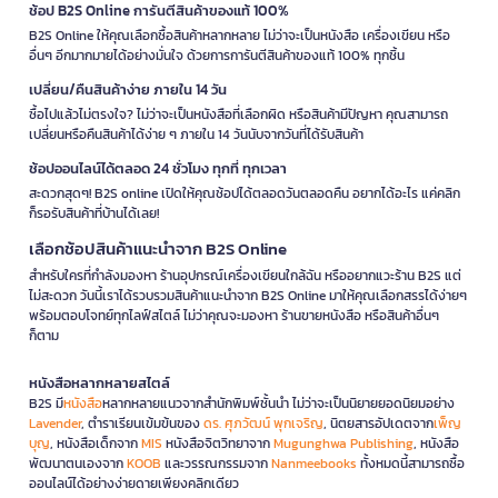
ช้อป B2S Online การันตีสินค้าของแท้ 100%
B2S Online ให้คุณเลือกซื้อสินค้าหลากหลาย ไม่ว่าจะเป็นหนังสือ เครื่องเขียน หรือ
อื่นๆ อีกมากมายได้อย่างมั่นใจ ด้วยการการันตีสินค้าของแท้ 100% ทุกชิ้น
เปลี่ยน/คืนสินค้าง่าย ภายใน 14 วัน
ซื้อไปแล้วไม่ตรงใจ? ไม่ว่าจะเป็นหนังสือที่เลือกผิด หรือสินค้ามีปัญหา คุณสามารถ
เปลี่ยนหรือคืนสินค้าได้ง่าย ๆ ภายใน 14 วันนับจากวันที่ได้รับสินค้า
ช้อปออนไลน์ได้ตลอด 24 ชั่วโมง ทุกที่ ทุกเวลา
สะดวกสุดๆ! B2S online เปิดให้คุณช้อปได้ตลอดวันตลอดคืน อยากได้อะไร แค่คลิก
ก็รอรับสินค้าที่บ้านได้เลย!
เลือกช้อปสินค้าแนะนำจาก B2S Online
สำหรับใครที่กำลังมองหา ร้านอุปกรณ์เครื่องเขียนใกล้ฉัน หรืออยากแวะร้าน B2S แต่
ไม่สะดวก วันนี้เราได้รวบรวมสินค้าแนะนำจาก B2S Online มาให้คุณเลือกสรรได้ง่ายๆ
พร้อมตอบโจทย์ทุกไลฟ์สไตล์ ไม่ว่าคุณจะมองหา ร้านขายหนังสือ หรือสินค้าอื่นๆ
ก็ตาม
หนังสือหลากหลายสไตล์
B2S มี
หนังสือ
หลากหลายแนวจากสำนักพิมพ์ชั้นนำ ไม่ว่าจะเป็นนิยายยอดนิยมอย่าง
Lavender
, ตำราเรียนเข้มข้นของ
ดร. ศุภวัฒน์ พุกเจริญ
, นิตยสารอัปเดตจาก
เพ็ญ
บุญ
, หนังสือเด็กจาก
MIS
หนังสือจิตวิทยาจาก
Mugunghwa Publishing
, หนังสือ
พัฒนาตนเองจาก
KOOB
และวรรณกรรมจาก
Nanmeebooks
ทั้งหมดนี้สามารถซื้อ
ออนไลน์ได้อย่างง่ายดายเพียงคลิกเดียว