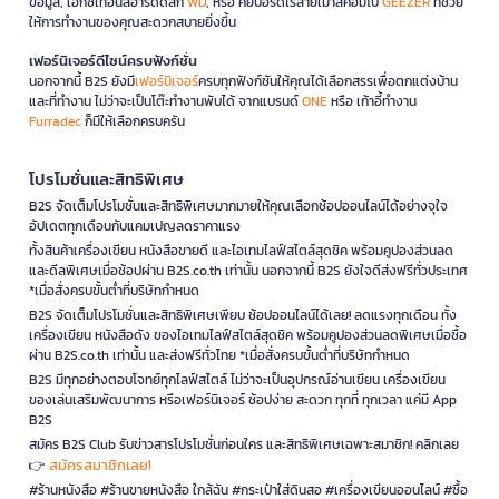
ข้อมูล, เอ็กซ์เทอนัลฮาร์ดดิสก์
WD
, หรือ คีย์บอร์ดไร้สายเมาส์คอมโบ
GEEZER
ที่ช่วย
ให้การทำงานของคุณสะดวกสบายยิ่งขึ้น
เฟอร์นิเจอร์ดีไซน์ครบฟังก์ชั่น
นอกจากนี้ B2S ยังมี
เฟอร์นิเจอร์
ครบทุกฟังก์ชันให้คุณได้เลือกสรรเพื่อตกแต่งบ้าน
และที่ทำงาน ไม่ว่าจะเป็นโต๊ะทำงานพับได้ จากแบรนด์
ONE
หรือ เก้าอี้ทำงาน
Furradec
ก็มีให้เลือกครบครัน
โปรโมชั่นและสิทธิพิเศษ
B2S จัดเต็มโปรโมชั่นและสิทธิพิเศษมากมายให้คุณเลือกช้อปออนไลน์ได้อย่างจุใจ
อัปเดตทุกเดือนกับแคมเปญลดราคาแรง
ทั้งสินค้าเครื่องเขียน หนังสือขายดี และไอเทมไลฟ์สไตล์สุดชิค พร้อมคูปองส่วนลด
และดีลพิเศษเมื่อช้อปผ่าน B2S.co.th เท่านั้น นอกจากนี้ B2S ยังใจดีส่งฟรีทั่วประเทศ
*เมื่อสั่งครบขั้นต่ำที่บริษัทกำหนด
B2S จัดเต็มโปรโมชั่นและสิทธิพิเศษเพียบ ช้อปออนไลน์ได้เลย! ลดแรงทุกเดือน ทั้ง
เครื่องเขียน หนังสือดัง ของไอเทมไลฟ์สไตล์สุดชิค พร้อมคูปองส่วนลดพิเศษเมื่อซื้อ
ผ่าน B2S.co.th เท่านั้น และส่งฟรีทั่วไทย *เมื่อสั่งครบขั้นต่ำที่บริษัทกำหนด
B2S มีทุกอย่างตอบโจทย์ทุกไลฟ์สไตล์ ไม่ว่าจะเป็นอุปกรณ์อ่านเขียน เครื่องเขียน
ของเล่นเสริมพัฒนาการ หรือเฟอร์นิเจอร์ ช้อปง่าย สะดวก ทุกที่ ทุกเวลา แค่มี App
B2S
สมัคร B2S Club รับข่าวสารโปรโมชั่นก่อนใคร และสิทธิพิเศษเฉพาะสมาชิก! คลิกเลย
สมัครสมาชิกเลย!
👉
#ร้านหนังสือ #ร้านขายหนังสือ ใกล้ฉัน #กระเป๋าใส่ดินสอ #เครื่องเขียนออนไลน์ #ซื้อ