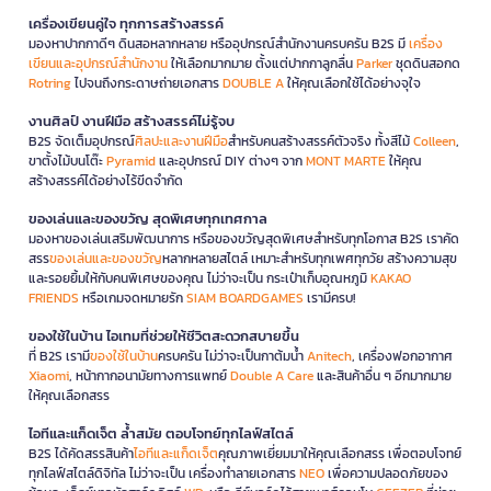
เครื่องเขียนคู่ใจ ทุกการสร้างสรรค์
มองหาปากกาดีๆ ดินสอหลากหลาย หรืออุปกรณ์สำนักงานครบครัน B2S มี
เครื่อง
เขียนและอุปกรณ์สำนักงาน
ให้เลือกมากมาย ตั้งแต่ปากกาลูกลื่น
Parker
ชุดดินสอกด
Rotring
ไปจนถึงกระดาษถ่ายเอกสาร
DOUBLE A
ให้คุณเลือกใช้ได้อย่างจุใจ
งานศิลป์ งานฝีมือ สร้างสรรค์ไม่รู้จบ
B2S จัดเต็มอุปกรณ์
ศิลปะและงานฝีมือ
สำหรับคนสร้างสรรค์ตัวจริง ทั้งสีไม้
Colleen
,
ขาตั้งไม้บนโต๊ะ
Pyramid
และอุปกรณ์ DIY ต่างๆ จาก
MONT MARTE
ให้คุณ
สร้างสรรค์ได้อย่างไร้ขีดจำกัด
ของเล่นและของขวัญ สุดพิเศษทุกเทศกาล
มองหาของเล่นเสริมพัฒนาการ หรือของขวัญสุดพิเศษสำหรับทุกโอกาส B2S เราคัด
สรร
ของเล่นและของขวัญ
หลากหลายสไตล์ เหมาะสำหรับทุกเพศทุกวัย สร้างความสุข
และรอยยิ้มให้กับคนพิเศษของคุณ ไม่ว่าจะเป็น กระเป๋าเก็บอุณหภูมิ
KAKAO
FRIENDS
หรือเกมจดหมายรัก
SIAM BOARDGAMES
เรามีครบ!
ของใช้ในบ้าน ไอเทมที่ช่วยให้ชีวิตสะดวกสบายขึ้น
ที่ B2S เรามี
ของใช้ในบ้าน
ครบครัน ไม่ว่าจะเป็นกาต้มน้ำ
Anitech
, เครื่องฟอกอากาศ
Xiaomi
, หน้ากากอนามัยทางการแพทย์
Double A Care
และสินค้าอื่น ๆ อีกมากมาย
ให้คุณเลือกสรร
ไอทีและแก็ดเจ็ต ล้ำสมัย ตอบโจทย์ทุกไลฟ์สไตล์
B2S ได้คัดสรรสินค้า
ไอทีและแก็ดเจ็ต
คุณภาพเยี่ยมมาให้คุณเลือกสรร เพื่อตอบโจทย์
ทุกไลฟ์สไตล์ดิจิทัล ไม่ว่าจะเป็น เครื่องทำลายเอกสาร
NEO
เพื่อความปลอดภัยของ