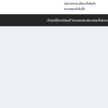
นโยบายการเปลี่ยน/คืนสินค้า
ตรวจสอบคำสั่งซื้อ
เว็บไซต์นี้มีการใช้คุกกี้ โปรดยอมรับนโยบายคุกกี้เพื่
B2S ธุรกิจในเครือ เซ็นทรัล รีเทล คอร์ปอเรชั่น จำกัด (มหาชน)
B2S Online แหล่งรวมหนังสือ เครื่องเขียน และแรงบันดาลใจสำหรับ
B2S Online คือร้านหนังสือและเครื่องเขียนออนไลน์ที่ครบครัน ตอบโจทย์คนรักการอ่านและงานเ
ทำไม B2S Online คือแหล่งช้อปปิ้งที่คุณไม่ควรพลาด
ไม่ว่าคุณจะเป็นนักเรียน นักศึกษา คนทำงาน B2S พร้อมให้คุณเลือกสินค้าคุณภาพได้ตลอด 24