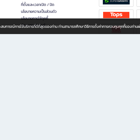
ที่ตั้งและเวลาเปิด / ปิด
นโยบายความเป็นส่วนตัว
นโยบายการใช้คุกกี้
นักลงทุนสัมพันธ์
อประสบการณ์การใช้บริการที่ดีที่สุดของท่าน ท่านสามารถศึกษาวิธีการตั้งค่าการควบคุมคุกกี้ของท่าน
ทุกวัย
ขียน ให้คุณรู้สึกเหมือนมีร้านหนังสือใกล้ฉันอยู่ในมือ ช้อปง่าย ไม่ต้องออกจากบ้าน เพราะ b2
 ชั่วโมง พร้อมโปรโมชั่นและสิทธิพิเศษมากมาย