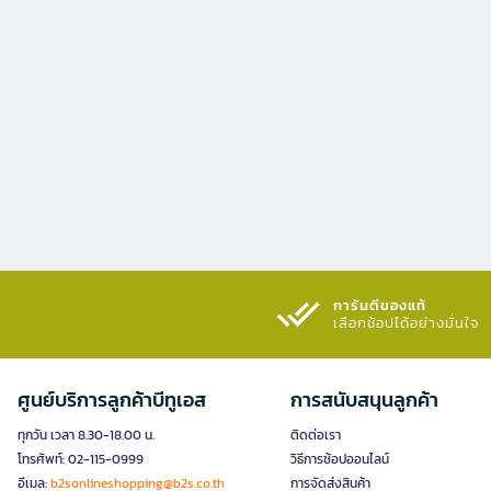
การันตีของแท้
เลือกช้อปได้อย่างมั่นใจ​
ศูนย์บริการลูกค้าบีทูเอส
การสนับสนุนลูกค้า
ทุกวัน เวลา 8.30-18.00 น.
ติดต่อเรา
โทรศัพท์: 02-115-0999
วิธีการช้อปออนไลน์
อีเมล:
b2sonlineshopping@b2s.co.th
การจัดส่งสินค้า