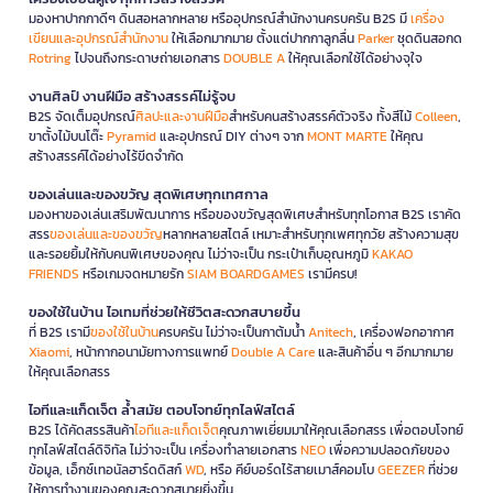
มองหาปากกาดีๆ ดินสอหลากหลาย หรืออุปกรณ์สำนักงานครบครัน B2S มี
เครื่อง
เขียนและอุปกรณ์สำนักงาน
ให้เลือกมากมาย ตั้งแต่ปากกาลูกลื่น
Parker
ชุดดินสอกด
Rotring
ไปจนถึงกระดาษถ่ายเอกสาร
DOUBLE A
ให้คุณเลือกใช้ได้อย่างจุใจ
งานศิลป์ งานฝีมือ สร้างสรรค์ไม่รู้จบ
B2S จัดเต็มอุปกรณ์
ศิลปะและงานฝีมือ
สำหรับคนสร้างสรรค์ตัวจริง ทั้งสีไม้
Colleen
,
ขาตั้งไม้บนโต๊ะ
Pyramid
และอุปกรณ์ DIY ต่างๆ จาก
MONT MARTE
ให้คุณ
สร้างสรรค์ได้อย่างไร้ขีดจำกัด
ของเล่นและของขวัญ สุดพิเศษทุกเทศกาล
มองหาของเล่นเสริมพัฒนาการ หรือของขวัญสุดพิเศษสำหรับทุกโอกาส B2S เราคัด
สรร
ของเล่นและของขวัญ
หลากหลายสไตล์ เหมาะสำหรับทุกเพศทุกวัย สร้างความสุข
และรอยยิ้มให้กับคนพิเศษของคุณ ไม่ว่าจะเป็น กระเป๋าเก็บอุณหภูมิ
KAKAO
FRIENDS
หรือเกมจดหมายรัก
SIAM BOARDGAMES
เรามีครบ!
ของใช้ในบ้าน ไอเทมที่ช่วยให้ชีวิตสะดวกสบายขึ้น
ที่ B2S เรามี
ของใช้ในบ้าน
ครบครัน ไม่ว่าจะเป็นกาต้มน้ำ
Anitech
, เครื่องฟอกอากาศ
Xiaomi
, หน้ากากอนามัยทางการแพทย์
Double A Care
และสินค้าอื่น ๆ อีกมากมาย
ให้คุณเลือกสรร
ไอทีและแก็ดเจ็ต ล้ำสมัย ตอบโจทย์ทุกไลฟ์สไตล์
B2S ได้คัดสรรสินค้า
ไอทีและแก็ดเจ็ต
คุณภาพเยี่ยมมาให้คุณเลือกสรร เพื่อตอบโจทย์
ทุกไลฟ์สไตล์ดิจิทัล ไม่ว่าจะเป็น เครื่องทำลายเอกสาร
NEO
เพื่อความปลอดภัยของ
ข้อมูล, เอ็กซ์เทอนัลฮาร์ดดิสก์
WD
, หรือ คีย์บอร์ดไร้สายเมาส์คอมโบ
GEEZER
ที่ช่วย
ให้การทำงานของคุณสะดวกสบายยิ่งขึ้น