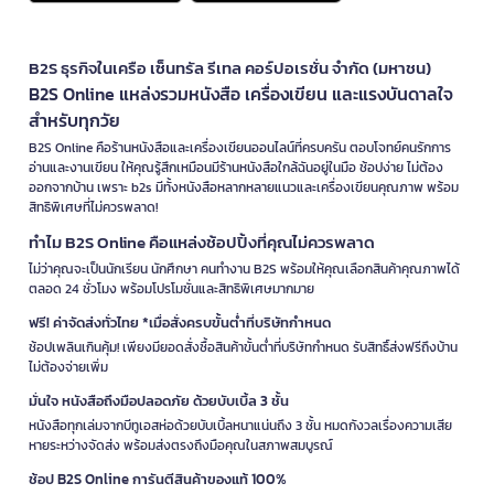
B2S ธุรกิจในเครือ เซ็นทรัล รีเทล คอร์ปอเรชั่น จำกัด (มหาชน)
B2S Online แหล่งรวมหนังสือ เครื่องเขียน และแรงบันดาลใจ
สำหรับทุกวัย
B2S Online คือร้านหนังสือและเครื่องเขียนออนไลน์ที่ครบครัน ตอบโจทย์คนรักการ
อ่านและงานเขียน ให้คุณรู้สึกเหมือนมีร้านหนังสือใกล้ฉันอยู่ในมือ ช้อปง่าย ไม่ต้อง
ออกจากบ้าน เพราะ b2s มีทั้งหนังสือหลากหลายแนวและเครื่องเขียนคุณภาพ พร้อม
สิทธิพิเศษที่ไม่ควรพลาด!
ทำไม B2S Online คือแหล่งช้อปปิ้งที่คุณไม่ควรพลาด
ไม่ว่าคุณจะเป็นนักเรียน นักศึกษา คนทำงาน B2S พร้อมให้คุณเลือกสินค้าคุณภาพได้
ตลอด 24 ชั่วโมง พร้อมโปรโมชั่นและสิทธิพิเศษมากมาย
ฟรี! ค่าจัดส่งทั่วไทย *เมื่อสั่งครบขั้นต่ำที่บริษัทกำหนด
ช้อปเพลินเกินคุ้ม! เพียงมียอดสั่งซื้อสินค้าขั้นต่ำที่บริษัทกำหนด รับสิทธิ์ส่งฟรีถึงบ้าน
ไม่ต้องจ่ายเพิ่ม
มั่นใจ หนังสือถึงมือปลอดภัย ด้วยบับเบิ้ล 3 ชั้น
หนังสือทุกเล่มจากบีทูเอสห่อด้วยบับเบิ้ลหนาแน่นถึง 3 ชั้น หมดกังวลเรื่องความเสีย
หายระหว่างจัดส่ง พร้อมส่งตรงถึงมือคุณในสภาพสมบูรณ์
ช้อป B2S Online การันตีสินค้าของแท้ 100%