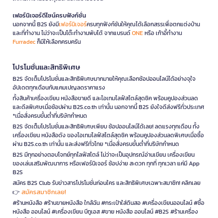
เฟอร์นิเจอร์ดีไซน์ครบฟังก์ชั่น
นอกจากนี้ B2S ยังมี
เฟอร์นิเจอร์
ครบทุกฟังก์ชันให้คุณได้เลือกสรรเพื่อตกแต่งบ้าน
และที่ทำงาน ไม่ว่าจะเป็นโต๊ะทำงานพับได้ จากแบรนด์
ONE
หรือ เก้าอี้ทำงาน
Furradec
ก็มีให้เลือกครบครัน
โปรโมชั่นและสิทธิพิเศษ
B2S จัดเต็มโปรโมชั่นและสิทธิพิเศษมากมายให้คุณเลือกช้อปออนไลน์ได้อย่างจุใจ
อัปเดตทุกเดือนกับแคมเปญลดราคาแรง
ทั้งสินค้าเครื่องเขียน หนังสือขายดี และไอเทมไลฟ์สไตล์สุดชิค พร้อมคูปองส่วนลด
และดีลพิเศษเมื่อช้อปผ่าน B2S.co.th เท่านั้น นอกจากนี้ B2S ยังใจดีส่งฟรีทั่วประเทศ
*เมื่อสั่งครบขั้นต่ำที่บริษัทกำหนด
B2S จัดเต็มโปรโมชั่นและสิทธิพิเศษเพียบ ช้อปออนไลน์ได้เลย! ลดแรงทุกเดือน ทั้ง
เครื่องเขียน หนังสือดัง ของไอเทมไลฟ์สไตล์สุดชิค พร้อมคูปองส่วนลดพิเศษเมื่อซื้อ
ผ่าน B2S.co.th เท่านั้น และส่งฟรีทั่วไทย *เมื่อสั่งครบขั้นต่ำที่บริษัทกำหนด
B2S มีทุกอย่างตอบโจทย์ทุกไลฟ์สไตล์ ไม่ว่าจะเป็นอุปกรณ์อ่านเขียน เครื่องเขียน
ของเล่นเสริมพัฒนาการ หรือเฟอร์นิเจอร์ ช้อปง่าย สะดวก ทุกที่ ทุกเวลา แค่มี App
B2S
สมัคร B2S Club รับข่าวสารโปรโมชั่นก่อนใคร และสิทธิพิเศษเฉพาะสมาชิก! คลิกเลย
สมัครสมาชิกเลย!
👉
#ร้านหนังสือ #ร้านขายหนังสือ ใกล้ฉัน #กระเป๋าใส่ดินสอ #เครื่องเขียนออนไลน์ #ซื้อ
หนังสือ ออนไลน์ #เครื่องเขียน บีทูเอส #ขาย หนังสือ ออนไลน์ #B2S #ร้านเครื่อง