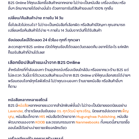
B2S Online ให้คุณเลือกซื้อสินค้าหลากหลาย ไม่ว่าจะเป็นหนังสือ เครื่องเขียน หรือ
อื่นๆ อีกมากมายได้อย่างมั่นใจ ด้วยการการันตีสินค้าของแท้ 100% ทุกชิ้น
เปลี่ยน/คืนสินค้าง่าย ภายใน 14 วัน
ซื้อไปแล้วไม่ตรงใจ? ไม่ว่าจะเป็นหนังสือที่เลือกผิด หรือสินค้ามีปัญหา คุณสามารถ
เปลี่ยนหรือคืนสินค้าได้ง่าย ๆ ภายใน 14 วันนับจากวันที่ได้รับสินค้า
ช้อปออนไลน์ได้ตลอด 24 ชั่วโมง ทุกที่ ทุกเวลา
สะดวกสุดๆ! B2S online เปิดให้คุณช้อปได้ตลอดวันตลอดคืน อยากได้อะไร แค่คลิก
ก็รอรับสินค้าที่บ้านได้เลย!
เลือกช้อปสินค้าแนะนำจาก B2S Online
สำหรับใครที่กำลังมองหา ร้านอุปกรณ์เครื่องเขียนใกล้ฉัน หรืออยากแวะร้าน B2S แต่
ไม่สะดวก วันนี้เราได้รวบรวมสินค้าแนะนำจาก B2S Online มาให้คุณเลือกสรรได้ง่ายๆ
พร้อมตอบโจทย์ทุกไลฟ์สไตล์ ไม่ว่าคุณจะมองหา ร้านขายหนังสือ หรือสินค้าอื่นๆ
ก็ตาม
หนังสือหลากหลายสไตล์
B2S มี
หนังสือ
หลากหลายแนวจากสำนักพิมพ์ชั้นนำ ไม่ว่าจะเป็นนิยายยอดนิยมอย่าง
Lavender
, ตำราเรียนเข้มข้นของ
ดร. ศุภวัฒน์ พุกเจริญ
, นิตยสารอัปเดตจาก
เพ็ญ
บุญ
, หนังสือเด็กจาก
MIS
หนังสือจิตวิทยาจาก
Mugunghwa Publishing
, หนังสือ
พัฒนาตนเองจาก
KOOB
และวรรณกรรมจาก
Nanmeebooks
ทั้งหมดนี้สามารถซื้อ
ออนไลน์ได้อย่างง่ายดายเพียงคลิกเดียว
เครื่องเขียนคู่ใจ ทุกการสร้างสรรค์