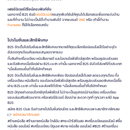
เฟอร์นิเจอร์ดีไซน์ครบฟังก์ชั่น
นอกจากนี้ B2S ยังมี
เฟอร์นิเจอร์
ครบทุกฟังก์ชันให้คุณได้เลือกสรรเพื่อตกแต่งบ้าน
และที่ทำงาน ไม่ว่าจะเป็นโต๊ะทำงานพับได้ จากแบรนด์
ONE
หรือ เก้าอี้ทำงาน
Furradec
ก็มีให้เลือกครบครัน
โปรโมชั่นและสิทธิพิเศษ
B2S จัดเต็มโปรโมชั่นและสิทธิพิเศษมากมายให้คุณเลือกช้อปออนไลน์ได้อย่างจุใจ
อัปเดตทุกเดือนกับแคมเปญลดราคาแรง
ทั้งสินค้าเครื่องเขียน หนังสือขายดี และไอเทมไลฟ์สไตล์สุดชิค พร้อมคูปองส่วนลด
และดีลพิเศษเมื่อช้อปผ่าน B2S.co.th เท่านั้น นอกจากนี้ B2S ยังใจดีส่งฟรีทั่วประเทศ
*เมื่อสั่งครบขั้นต่ำที่บริษัทกำหนด
B2S จัดเต็มโปรโมชั่นและสิทธิพิเศษเพียบ ช้อปออนไลน์ได้เลย! ลดแรงทุกเดือน ทั้ง
เครื่องเขียน หนังสือดัง ของไอเทมไลฟ์สไตล์สุดชิค พร้อมคูปองส่วนลดพิเศษเมื่อซื้อ
ผ่าน B2S.co.th เท่านั้น และส่งฟรีทั่วไทย *เมื่อสั่งครบขั้นต่ำที่บริษัทกำหนด
B2S มีทุกอย่างตอบโจทย์ทุกไลฟ์สไตล์ ไม่ว่าจะเป็นอุปกรณ์อ่านเขียน เครื่องเขียน
ของเล่นเสริมพัฒนาการ หรือเฟอร์นิเจอร์ ช้อปง่าย สะดวก ทุกที่ ทุกเวลา แค่มี App
B2S
สมัคร B2S Club รับข่าวสารโปรโมชั่นก่อนใคร และสิทธิพิเศษเฉพาะสมาชิก! คลิกเลย
สมัครสมาชิกเลย!
👉
#ร้านหนังสือ #ร้านขายหนังสือ ใกล้ฉัน #กระเป๋าใส่ดินสอ #เครื่องเขียนออนไลน์ #ซื้อ
หนังสือ ออนไลน์ #เครื่องเขียน บีทูเอส #ขาย หนังสือ ออนไลน์ #B2S #ร้านเครื่อง