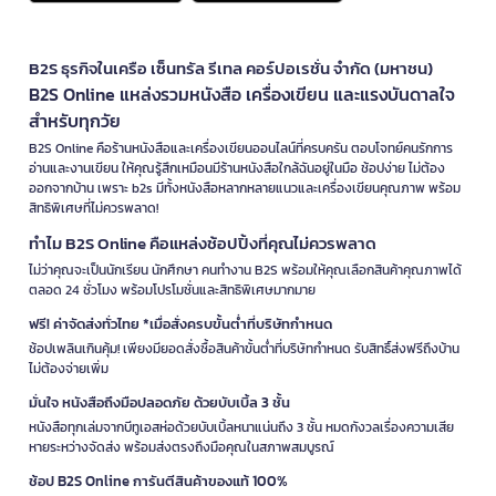
B2S ธุรกิจในเครือ เซ็นทรัล รีเทล คอร์ปอเรชั่น จำกัด (มหาชน)
B2S Online แหล่งรวมหนังสือ เครื่องเขียน และแรงบันดาลใจ
สำหรับทุกวัย
B2S Online คือร้านหนังสือและเครื่องเขียนออนไลน์ที่ครบครัน ตอบโจทย์คนรักการ
อ่านและงานเขียน ให้คุณรู้สึกเหมือนมีร้านหนังสือใกล้ฉันอยู่ในมือ ช้อปง่าย ไม่ต้อง
ออกจากบ้าน เพราะ b2s มีทั้งหนังสือหลากหลายแนวและเครื่องเขียนคุณภาพ พร้อม
สิทธิพิเศษที่ไม่ควรพลาด!
ทำไม B2S Online คือแหล่งช้อปปิ้งที่คุณไม่ควรพลาด
ไม่ว่าคุณจะเป็นนักเรียน นักศึกษา คนทำงาน B2S พร้อมให้คุณเลือกสินค้าคุณภาพได้
ตลอด 24 ชั่วโมง พร้อมโปรโมชั่นและสิทธิพิเศษมากมาย
ฟรี! ค่าจัดส่งทั่วไทย *เมื่อสั่งครบขั้นต่ำที่บริษัทกำหนด
ช้อปเพลินเกินคุ้ม! เพียงมียอดสั่งซื้อสินค้าขั้นต่ำที่บริษัทกำหนด รับสิทธิ์ส่งฟรีถึงบ้าน
ไม่ต้องจ่ายเพิ่ม
มั่นใจ หนังสือถึงมือปลอดภัย ด้วยบับเบิ้ล 3 ชั้น
หนังสือทุกเล่มจากบีทูเอสห่อด้วยบับเบิ้ลหนาแน่นถึง 3 ชั้น หมดกังวลเรื่องความเสีย
หายระหว่างจัดส่ง พร้อมส่งตรงถึงมือคุณในสภาพสมบูรณ์
ช้อป B2S Online การันตีสินค้าของแท้ 100%