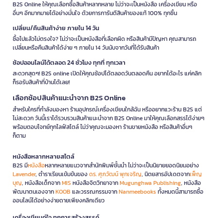
B2S Online ให้คุณเลือกซื้อสินค้าหลากหลาย ไม่ว่าจะเป็นหนังสือ เครื่องเขียน หรือ
อื่นๆ อีกมากมายได้อย่างมั่นใจ ด้วยการการันตีสินค้าของแท้ 100% ทุกชิ้น
เปลี่ยน/คืนสินค้าง่าย ภายใน 14 วัน
ซื้อไปแล้วไม่ตรงใจ? ไม่ว่าจะเป็นหนังสือที่เลือกผิด หรือสินค้ามีปัญหา คุณสามารถ
เปลี่ยนหรือคืนสินค้าได้ง่าย ๆ ภายใน 14 วันนับจากวันที่ได้รับสินค้า
ช้อปออนไลน์ได้ตลอด 24 ชั่วโมง ทุกที่ ทุกเวลา
สะดวกสุดๆ! B2S online เปิดให้คุณช้อปได้ตลอดวันตลอดคืน อยากได้อะไร แค่คลิก
ก็รอรับสินค้าที่บ้านได้เลย!
เลือกช้อปสินค้าแนะนำจาก B2S Online
สำหรับใครที่กำลังมองหา ร้านอุปกรณ์เครื่องเขียนใกล้ฉัน หรืออยากแวะร้าน B2S แต่
ไม่สะดวก วันนี้เราได้รวบรวมสินค้าแนะนำจาก B2S Online มาให้คุณเลือกสรรได้ง่ายๆ
พร้อมตอบโจทย์ทุกไลฟ์สไตล์ ไม่ว่าคุณจะมองหา ร้านขายหนังสือ หรือสินค้าอื่นๆ
ก็ตาม
หนังสือหลากหลายสไตล์
B2S มี
หนังสือ
หลากหลายแนวจากสำนักพิมพ์ชั้นนำ ไม่ว่าจะเป็นนิยายยอดนิยมอย่าง
Lavender
, ตำราเรียนเข้มข้นของ
ดร. ศุภวัฒน์ พุกเจริญ
, นิตยสารอัปเดตจาก
เพ็ญ
บุญ
, หนังสือเด็กจาก
MIS
หนังสือจิตวิทยาจาก
Mugunghwa Publishing
, หนังสือ
พัฒนาตนเองจาก
KOOB
และวรรณกรรมจาก
Nanmeebooks
ทั้งหมดนี้สามารถซื้อ
ออนไลน์ได้อย่างง่ายดายเพียงคลิกเดียว
เครื่องเขียนคู่ใจ ทุกการสร้างสรรค์