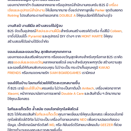
มองหาปากกาดีๆ ดินสอหลากหลาย หรืออุปกรณ์สำนักงานครบครัน B2S มี
เครื่อง
เขียนและอุปกรณ์สำนักงาน
ให้เลือกมากมาย ตั้งแต่ปากกาลูกลื่น
Parker
ชุดดินสอกด
Rotring
ไปจนถึงกระดาษถ่ายเอกสาร
DOUBLE A
ให้คุณเลือกใช้ได้อย่างจุใจ
งานศิลป์ งานฝีมือ สร้างสรรค์ไม่รู้จบ
B2S จัดเต็มอุปกรณ์
ศิลปะและงานฝีมือ
สำหรับคนสร้างสรรค์ตัวจริง ทั้งสีไม้
Colleen
,
ขาตั้งไม้บนโต๊ะ
Pyramid
และอุปกรณ์ DIY ต่างๆ จาก
MONT MARTE
ให้คุณ
สร้างสรรค์ได้อย่างไร้ขีดจำกัด
ของเล่นและของขวัญ สุดพิเศษทุกเทศกาล
มองหาของเล่นเสริมพัฒนาการ หรือของขวัญสุดพิเศษสำหรับทุกโอกาส B2S เราคัด
สรร
ของเล่นและของขวัญ
หลากหลายสไตล์ เหมาะสำหรับทุกเพศทุกวัย สร้างความสุข
และรอยยิ้มให้กับคนพิเศษของคุณ ไม่ว่าจะเป็น กระเป๋าเก็บอุณหภูมิ
KAKAO
FRIENDS
หรือเกมจดหมายรัก
SIAM BOARDGAMES
เรามีครบ!
ของใช้ในบ้าน ไอเทมที่ช่วยให้ชีวิตสะดวกสบายขึ้น
ที่ B2S เรามี
ของใช้ในบ้าน
ครบครัน ไม่ว่าจะเป็นกาต้มน้ำ
Anitech
, เครื่องฟอกอากาศ
Xiaomi
, หน้ากากอนามัยทางการแพทย์
Double A Care
และสินค้าอื่น ๆ อีกมากมาย
ให้คุณเลือกสรร
ไอทีและแก็ดเจ็ต ล้ำสมัย ตอบโจทย์ทุกไลฟ์สไตล์
B2S ได้คัดสรรสินค้า
ไอทีและแก็ดเจ็ต
คุณภาพเยี่ยมมาให้คุณเลือกสรร เพื่อตอบโจทย์
ทุกไลฟ์สไตล์ดิจิทัล ไม่ว่าจะเป็น เครื่องทำลายเอกสาร
NEO
เพื่อความปลอดภัยของ
ข้อมูล, เอ็กซ์เทอนัลฮาร์ดดิสก์
WD
, หรือ คีย์บอร์ดไร้สายเมาส์คอมโบ
GEEZER
ที่ช่วย
ให้การทำงานของคุณสะดวกสบายยิ่งขึ้น