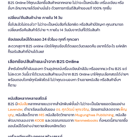
B2S Online ให้คุณเลือกซื้อสินค้าหลากหลาย ไม่ว่าจะเป็นหนังสือ เครื่องเขียน หรือ
อื่นๆ อีกมากมายได้อย่างมั่นใจ ด้วยการการันตีสินค้าของแท้ 100% ทุกชิ้น
เปลี่ยน/คืนสินค้าง่าย ภายใน 14 วัน
ซื้อไปแล้วไม่ตรงใจ? ไม่ว่าจะเป็นหนังสือที่เลือกผิด หรือสินค้ามีปัญหา คุณสามารถ
เปลี่ยนหรือคืนสินค้าได้ง่าย ๆ ภายใน 14 วันนับจากวันที่ได้รับสินค้า
ช้อปออนไลน์ได้ตลอด 24 ชั่วโมง ทุกที่ ทุกเวลา
สะดวกสุดๆ! B2S online เปิดให้คุณช้อปได้ตลอดวันตลอดคืน อยากได้อะไร แค่คลิก
ก็รอรับสินค้าที่บ้านได้เลย!
เลือกช้อปสินค้าแนะนำจาก B2S Online
สำหรับใครที่กำลังมองหา ร้านอุปกรณ์เครื่องเขียนใกล้ฉัน หรืออยากแวะร้าน B2S แต่
ไม่สะดวก วันนี้เราได้รวบรวมสินค้าแนะนำจาก B2S Online มาให้คุณเลือกสรรได้ง่ายๆ
พร้อมตอบโจทย์ทุกไลฟ์สไตล์ ไม่ว่าคุณจะมองหา ร้านขายหนังสือ หรือสินค้าอื่นๆ
ก็ตาม
หนังสือหลากหลายสไตล์
B2S มี
หนังสือ
หลากหลายแนวจากสำนักพิมพ์ชั้นนำ ไม่ว่าจะเป็นนิยายยอดนิยมอย่าง
Lavender
, ตำราเรียนเข้มข้นของ
ดร. ศุภวัฒน์ พุกเจริญ
, นิตยสารอัปเดตจาก
เพ็ญ
บุญ
, หนังสือเด็กจาก
MIS
หนังสือจิตวิทยาจาก
Mugunghwa Publishing
, หนังสือ
พัฒนาตนเองจาก
KOOB
และวรรณกรรมจาก
Nanmeebooks
ทั้งหมดนี้สามารถซื้อ
ออนไลน์ได้อย่างง่ายดายเพียงคลิกเดียว
เครื่องเขียนคู่ใจ ทุกการสร้างสรรค์