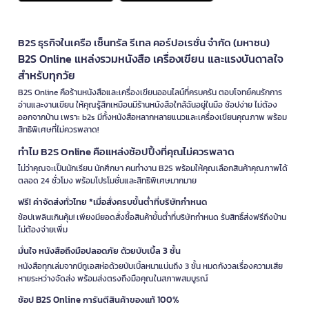
B2S ธุรกิจในเครือ เซ็นทรัล รีเทล คอร์ปอเรชั่น จำกัด (มหาชน)
B2S Online แหล่งรวมหนังสือ เครื่องเขียน และแรงบันดาลใจ
สำหรับทุกวัย
B2S Online คือร้านหนังสือและเครื่องเขียนออนไลน์ที่ครบครัน ตอบโจทย์คนรักการ
อ่านและงานเขียน ให้คุณรู้สึกเหมือนมีร้านหนังสือใกล้ฉันอยู่ในมือ ช้อปง่าย ไม่ต้อง
ออกจากบ้าน เพราะ b2s มีทั้งหนังสือหลากหลายแนวและเครื่องเขียนคุณภาพ พร้อม
สิทธิพิเศษที่ไม่ควรพลาด!
ทำไม B2S Online คือแหล่งช้อปปิ้งที่คุณไม่ควรพลาด
ไม่ว่าคุณจะเป็นนักเรียน นักศึกษา คนทำงาน B2S พร้อมให้คุณเลือกสินค้าคุณภาพได้
ตลอด 24 ชั่วโมง พร้อมโปรโมชั่นและสิทธิพิเศษมากมาย
ฟรี! ค่าจัดส่งทั่วไทย *เมื่อสั่งครบขั้นต่ำที่บริษัทกำหนด
ช้อปเพลินเกินคุ้ม! เพียงมียอดสั่งซื้อสินค้าขั้นต่ำที่บริษัทกำหนด รับสิทธิ์ส่งฟรีถึงบ้าน
ไม่ต้องจ่ายเพิ่ม
มั่นใจ หนังสือถึงมือปลอดภัย ด้วยบับเบิ้ล 3 ชั้น
หนังสือทุกเล่มจากบีทูเอสห่อด้วยบับเบิ้ลหนาแน่นถึง 3 ชั้น หมดกังวลเรื่องความเสีย
หายระหว่างจัดส่ง พร้อมส่งตรงถึงมือคุณในสภาพสมบูรณ์
ช้อป B2S Online การันตีสินค้าของแท้ 100%