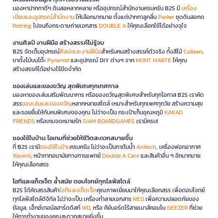
มองหาปากกาดีๆ ดินสอหลากหลาย หรืออุปกรณ์สำนักงานครบครัน B2S มี
เครื่อง
เขียนและอุปกรณ์สำนักงาน
ให้เลือกมากมาย ตั้งแต่ปากกาลูกลื่น
Parker
ชุดดินสอกด
Rotring
ไปจนถึงกระดาษถ่ายเอกสาร
DOUBLE A
ให้คุณเลือกใช้ได้อย่างจุใจ
งานศิลป์ งานฝีมือ สร้างสรรค์ไม่รู้จบ
B2S จัดเต็มอุปกรณ์
ศิลปะและงานฝีมือ
สำหรับคนสร้างสรรค์ตัวจริง ทั้งสีไม้
Colleen
,
ขาตั้งไม้บนโต๊ะ
Pyramid
และอุปกรณ์ DIY ต่างๆ จาก
MONT MARTE
ให้คุณ
สร้างสรรค์ได้อย่างไร้ขีดจำกัด
ของเล่นและของขวัญ สุดพิเศษทุกเทศกาล
มองหาของเล่นเสริมพัฒนาการ หรือของขวัญสุดพิเศษสำหรับทุกโอกาส B2S เราคัด
สรร
ของเล่นและของขวัญ
หลากหลายสไตล์ เหมาะสำหรับทุกเพศทุกวัย สร้างความสุข
และรอยยิ้มให้กับคนพิเศษของคุณ ไม่ว่าจะเป็น กระเป๋าเก็บอุณหภูมิ
KAKAO
FRIENDS
หรือเกมจดหมายรัก
SIAM BOARDGAMES
เรามีครบ!
ของใช้ในบ้าน ไอเทมที่ช่วยให้ชีวิตสะดวกสบายขึ้น
ที่ B2S เรามี
ของใช้ในบ้าน
ครบครัน ไม่ว่าจะเป็นกาต้มน้ำ
Anitech
, เครื่องฟอกอากาศ
Xiaomi
, หน้ากากอนามัยทางการแพทย์
Double A Care
และสินค้าอื่น ๆ อีกมากมาย
ให้คุณเลือกสรร
ไอทีและแก็ดเจ็ต ล้ำสมัย ตอบโจทย์ทุกไลฟ์สไตล์
B2S ได้คัดสรรสินค้า
ไอทีและแก็ดเจ็ต
คุณภาพเยี่ยมมาให้คุณเลือกสรร เพื่อตอบโจทย์
ทุกไลฟ์สไตล์ดิจิทัล ไม่ว่าจะเป็น เครื่องทำลายเอกสาร
NEO
เพื่อความปลอดภัยของ
ข้อมูล, เอ็กซ์เทอนัลฮาร์ดดิสก์
WD
, หรือ คีย์บอร์ดไร้สายเมาส์คอมโบ
GEEZER
ที่ช่วย
ให้การทำงานของคุณสะดวกสบายยิ่งขึ้น