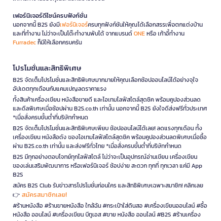
เฟอร์นิเจอร์ดีไซน์ครบฟังก์ชั่น
นอกจากนี้ B2S ยังมี
เฟอร์นิเจอร์
ครบทุกฟังก์ชันให้คุณได้เลือกสรรเพื่อตกแต่งบ้าน
และที่ทำงาน ไม่ว่าจะเป็นโต๊ะทำงานพับได้ จากแบรนด์
ONE
หรือ เก้าอี้ทำงาน
Furradec
ก็มีให้เลือกครบครัน
โปรโมชั่นและสิทธิพิเศษ
B2S จัดเต็มโปรโมชั่นและสิทธิพิเศษมากมายให้คุณเลือกช้อปออนไลน์ได้อย่างจุใจ
อัปเดตทุกเดือนกับแคมเปญลดราคาแรง
ทั้งสินค้าเครื่องเขียน หนังสือขายดี และไอเทมไลฟ์สไตล์สุดชิค พร้อมคูปองส่วนลด
และดีลพิเศษเมื่อช้อปผ่าน B2S.co.th เท่านั้น นอกจากนี้ B2S ยังใจดีส่งฟรีทั่วประเทศ
*เมื่อสั่งครบขั้นต่ำที่บริษัทกำหนด
B2S จัดเต็มโปรโมชั่นและสิทธิพิเศษเพียบ ช้อปออนไลน์ได้เลย! ลดแรงทุกเดือน ทั้ง
เครื่องเขียน หนังสือดัง ของไอเทมไลฟ์สไตล์สุดชิค พร้อมคูปองส่วนลดพิเศษเมื่อซื้อ
ผ่าน B2S.co.th เท่านั้น และส่งฟรีทั่วไทย *เมื่อสั่งครบขั้นต่ำที่บริษัทกำหนด
B2S มีทุกอย่างตอบโจทย์ทุกไลฟ์สไตล์ ไม่ว่าจะเป็นอุปกรณ์อ่านเขียน เครื่องเขียน
ของเล่นเสริมพัฒนาการ หรือเฟอร์นิเจอร์ ช้อปง่าย สะดวก ทุกที่ ทุกเวลา แค่มี App
B2S
สมัคร B2S Club รับข่าวสารโปรโมชั่นก่อนใคร และสิทธิพิเศษเฉพาะสมาชิก! คลิกเลย
สมัครสมาชิกเลย!
👉
#ร้านหนังสือ #ร้านขายหนังสือ ใกล้ฉัน #กระเป๋าใส่ดินสอ #เครื่องเขียนออนไลน์ #ซื้อ
หนังสือ ออนไลน์ #เครื่องเขียน บีทูเอส #ขาย หนังสือ ออนไลน์ #B2S #ร้านเครื่อง