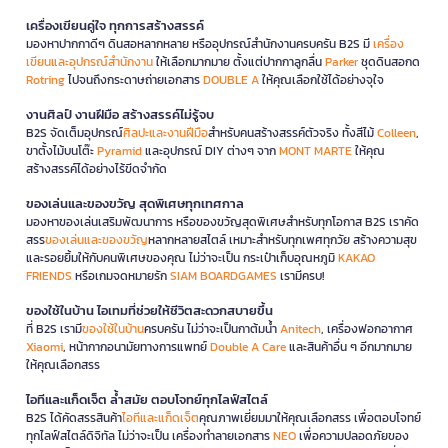
เครื่องเขียนคู่ใจ ทุกการสร้างสรรค์
มองหาปากกาดีๆ ดินสอหลากหลาย หรืออุปกรณ์สำนักงานครบครัน B2S มี
เครื่อง
เขียนและอุปกรณ์สำนักงาน
ให้เลือกมากมาย ตั้งแต่ปากกาลูกลื่น
Parker
ชุดดินสอกด
Rotring
ไปจนถึงกระดาษถ่ายเอกสาร
DOUBLE A
ให้คุณเลือกใช้ได้อย่างจุใจ
งานศิลป์ งานฝีมือ สร้างสรรค์ไม่รู้จบ
B2S จัดเต็มอุปกรณ์
ศิลปะและงานฝีมือ
สำหรับคนสร้างสรรค์ตัวจริง ทั้งสีไม้
Colleen
,
ขาตั้งไม้บนโต๊ะ
Pyramid
และอุปกรณ์ DIY ต่างๆ จาก
MONT MARTE
ให้คุณ
สร้างสรรค์ได้อย่างไร้ขีดจำกัด
ของเล่นและของขวัญ สุดพิเศษทุกเทศกาล
มองหาของเล่นเสริมพัฒนาการ หรือของขวัญสุดพิเศษสำหรับทุกโอกาส B2S เราคัด
สรร
ของเล่นและของขวัญ
หลากหลายสไตล์ เหมาะสำหรับทุกเพศทุกวัย สร้างความสุข
และรอยยิ้มให้กับคนพิเศษของคุณ ไม่ว่าจะเป็น กระเป๋าเก็บอุณหภูมิ
KAKAO
FRIENDS
หรือเกมจดหมายรัก
SIAM BOARDGAMES
เรามีครบ!
ของใช้ในบ้าน ไอเทมที่ช่วยให้ชีวิตสะดวกสบายขึ้น
ที่ B2S เรามี
ของใช้ในบ้าน
ครบครัน ไม่ว่าจะเป็นกาต้มน้ำ
Anitech
, เครื่องฟอกอากาศ
Xiaomi
, หน้ากากอนามัยทางการแพทย์
Double A Care
และสินค้าอื่น ๆ อีกมากมาย
ให้คุณเลือกสรร
ไอทีและแก็ดเจ็ต ล้ำสมัย ตอบโจทย์ทุกไลฟ์สไตล์
B2S ได้คัดสรรสินค้า
ไอทีและแก็ดเจ็ต
คุณภาพเยี่ยมมาให้คุณเลือกสรร เพื่อตอบโจทย์
ทุกไลฟ์สไตล์ดิจิทัล ไม่ว่าจะเป็น เครื่องทำลายเอกสาร
NEO
เพื่อความปลอดภัยของ