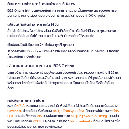
ช้อป B2S Online การันตีสินค้าของแท้ 100%
B2S Online ให้คุณเลือกซื้อสินค้าหลากหลาย ไม่ว่าจะเป็นหนังสือ เครื่องเขียน หรือ
อื่นๆ อีกมากมายได้อย่างมั่นใจ ด้วยการการันตีสินค้าของแท้ 100% ทุกชิ้น
เปลี่ยน/คืนสินค้าง่าย ภายใน 14 วัน
ซื้อไปแล้วไม่ตรงใจ? ไม่ว่าจะเป็นหนังสือที่เลือกผิด หรือสินค้ามีปัญหา คุณสามารถ
เปลี่ยนหรือคืนสินค้าได้ง่าย ๆ ภายใน 14 วันนับจากวันที่ได้รับสินค้า
ช้อปออนไลน์ได้ตลอด 24 ชั่วโมง ทุกที่ ทุกเวลา
สะดวกสุดๆ! B2S online เปิดให้คุณช้อปได้ตลอดวันตลอดคืน อยากได้อะไร แค่คลิก
ก็รอรับสินค้าที่บ้านได้เลย!
เลือกช้อปสินค้าแนะนำจาก B2S Online
สำหรับใครที่กำลังมองหา ร้านอุปกรณ์เครื่องเขียนใกล้ฉัน หรืออยากแวะร้าน B2S แต่
ไม่สะดวก วันนี้เราได้รวบรวมสินค้าแนะนำจาก B2S Online มาให้คุณเลือกสรรได้ง่ายๆ
พร้อมตอบโจทย์ทุกไลฟ์สไตล์ ไม่ว่าคุณจะมองหา ร้านขายหนังสือ หรือสินค้าอื่นๆ
ก็ตาม
หนังสือหลากหลายสไตล์
B2S มี
หนังสือ
หลากหลายแนวจากสำนักพิมพ์ชั้นนำ ไม่ว่าจะเป็นนิยายยอดนิยมอย่าง
Lavender
, ตำราเรียนเข้มข้นของ
ดร. ศุภวัฒน์ พุกเจริญ
, นิตยสารอัปเดตจาก
เพ็ญ
บุญ
, หนังสือเด็กจาก
MIS
หนังสือจิตวิทยาจาก
Mugunghwa Publishing
, หนังสือ
พัฒนาตนเองจาก
KOOB
และวรรณกรรมจาก
Nanmeebooks
ทั้งหมดนี้สามารถซื้อ
ออนไลน์ได้อย่างง่ายดายเพียงคลิกเดียว