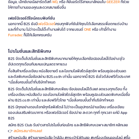
ข้อมูล, เอ็กซ์เทอนัลฮาร์ดดิสก์
WD
, หรือ คีย์บอร์ดไร้สายเมาส์คอมโบ
GEEZER
ที่ช่วย
ให้การทำงานของคุณสะดวกสบายยิ่งขึ้น
เฟอร์นิเจอร์ดีไซน์ครบฟังก์ชั่น
นอกจากนี้ B2S ยังมี
เฟอร์นิเจอร์
ครบทุกฟังก์ชันให้คุณได้เลือกสรรเพื่อตกแต่งบ้าน
และที่ทำงาน ไม่ว่าจะเป็นโต๊ะทำงานพับได้ จากแบรนด์
ONE
หรือ เก้าอี้ทำงาน
Furradec
ก็มีให้เลือกครบครัน
โปรโมชั่นและสิทธิพิเศษ
B2S จัดเต็มโปรโมชั่นและสิทธิพิเศษมากมายให้คุณเลือกช้อปออนไลน์ได้อย่างจุใจ
อัปเดตทุกเดือนกับแคมเปญลดราคาแรง
ทั้งสินค้าเครื่องเขียน หนังสือขายดี และไอเทมไลฟ์สไตล์สุดชิค พร้อมคูปองส่วนลด
และดีลพิเศษเมื่อช้อปผ่าน B2S.co.th เท่านั้น นอกจากนี้ B2S ยังใจดีส่งฟรีทั่วประเทศ
*เมื่อสั่งครบขั้นต่ำที่บริษัทกำหนด
B2S จัดเต็มโปรโมชั่นและสิทธิพิเศษเพียบ ช้อปออนไลน์ได้เลย! ลดแรงทุกเดือน ทั้ง
เครื่องเขียน หนังสือดัง ของไอเทมไลฟ์สไตล์สุดชิค พร้อมคูปองส่วนลดพิเศษเมื่อซื้อ
ผ่าน B2S.co.th เท่านั้น และส่งฟรีทั่วไทย *เมื่อสั่งครบขั้นต่ำที่บริษัทกำหนด
B2S มีทุกอย่างตอบโจทย์ทุกไลฟ์สไตล์ ไม่ว่าจะเป็นอุปกรณ์อ่านเขียน เครื่องเขียน
ของเล่นเสริมพัฒนาการ หรือเฟอร์นิเจอร์ ช้อปง่าย สะดวก ทุกที่ ทุกเวลา แค่มี App
B2S
สมัคร B2S Club รับข่าวสารโปรโมชั่นก่อนใคร และสิทธิพิเศษเฉพาะสมาชิก! คลิกเลย
สมัครสมาชิกเลย!
👉
#ร้านหนังสือ #ร้านขายหนังสือ ใกล้ฉัน #กระเป๋าใส่ดินสอ #เครื่องเขียนออนไลน์ #ซื้อ