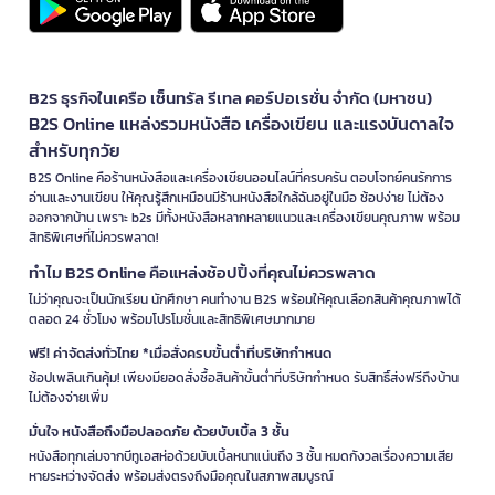
B2S ธุรกิจในเครือ เซ็นทรัล รีเทล คอร์ปอเรชั่น จำกัด (มหาชน)
B2S Online แหล่งรวมหนังสือ เครื่องเขียน และแรงบันดาลใจ
สำหรับทุกวัย
B2S Online คือร้านหนังสือและเครื่องเขียนออนไลน์ที่ครบครัน ตอบโจทย์คนรักการ
อ่านและงานเขียน ให้คุณรู้สึกเหมือนมีร้านหนังสือใกล้ฉันอยู่ในมือ ช้อปง่าย ไม่ต้อง
ออกจากบ้าน เพราะ b2s มีทั้งหนังสือหลากหลายแนวและเครื่องเขียนคุณภาพ พร้อม
สิทธิพิเศษที่ไม่ควรพลาด!
ทำไม B2S Online คือแหล่งช้อปปิ้งที่คุณไม่ควรพลาด
ไม่ว่าคุณจะเป็นนักเรียน นักศึกษา คนทำงาน B2S พร้อมให้คุณเลือกสินค้าคุณภาพได้
ตลอด 24 ชั่วโมง พร้อมโปรโมชั่นและสิทธิพิเศษมากมาย
ฟรี! ค่าจัดส่งทั่วไทย *เมื่อสั่งครบขั้นต่ำที่บริษัทกำหนด
ช้อปเพลินเกินคุ้ม! เพียงมียอดสั่งซื้อสินค้าขั้นต่ำที่บริษัทกำหนด รับสิทธิ์ส่งฟรีถึงบ้าน
ไม่ต้องจ่ายเพิ่ม
มั่นใจ หนังสือถึงมือปลอดภัย ด้วยบับเบิ้ล 3 ชั้น
หนังสือทุกเล่มจากบีทูเอสห่อด้วยบับเบิ้ลหนาแน่นถึง 3 ชั้น หมดกังวลเรื่องความเสีย
หายระหว่างจัดส่ง พร้อมส่งตรงถึงมือคุณในสภาพสมบูรณ์