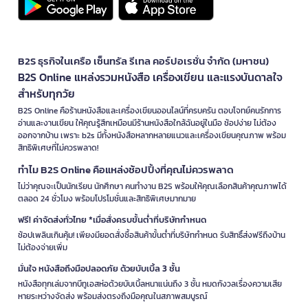
B2S ธุรกิจในเครือ เซ็นทรัล รีเทล คอร์ปอเรชั่น จำกัด (มหาชน)
B2S Online แหล่งรวมหนังสือ เครื่องเขียน และแรงบันดาลใจ
สำหรับทุกวัย
B2S Online คือร้านหนังสือและเครื่องเขียนออนไลน์ที่ครบครัน ตอบโจทย์คนรักการ
อ่านและงานเขียน ให้คุณรู้สึกเหมือนมีร้านหนังสือใกล้ฉันอยู่ในมือ ช้อปง่าย ไม่ต้อง
ออกจากบ้าน เพราะ b2s มีทั้งหนังสือหลากหลายแนวและเครื่องเขียนคุณภาพ พร้อม
สิทธิพิเศษที่ไม่ควรพลาด!
ทำไม B2S Online คือแหล่งช้อปปิ้งที่คุณไม่ควรพลาด
ไม่ว่าคุณจะเป็นนักเรียน นักศึกษา คนทำงาน B2S พร้อมให้คุณเลือกสินค้าคุณภาพได้
ตลอด 24 ชั่วโมง พร้อมโปรโมชั่นและสิทธิพิเศษมากมาย
ฟรี! ค่าจัดส่งทั่วไทย *เมื่อสั่งครบขั้นต่ำที่บริษัทกำหนด
ช้อปเพลินเกินคุ้ม! เพียงมียอดสั่งซื้อสินค้าขั้นต่ำที่บริษัทกำหนด รับสิทธิ์ส่งฟรีถึงบ้าน
ไม่ต้องจ่ายเพิ่ม
มั่นใจ หนังสือถึงมือปลอดภัย ด้วยบับเบิ้ล 3 ชั้น
หนังสือทุกเล่มจากบีทูเอสห่อด้วยบับเบิ้ลหนาแน่นถึง 3 ชั้น หมดกังวลเรื่องความเสีย
หายระหว่างจัดส่ง พร้อมส่งตรงถึงมือคุณในสภาพสมบูรณ์