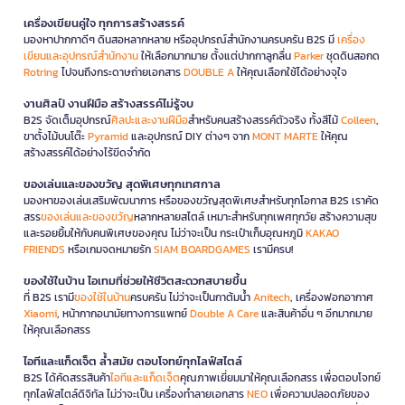
เครื่องเขียนคู่ใจ ทุกการสร้างสรรค์
มองหาปากกาดีๆ ดินสอหลากหลาย หรืออุปกรณ์สำนักงานครบครัน B2S มี
เครื่อง
เขียนและอุปกรณ์สำนักงาน
ให้เลือกมากมาย ตั้งแต่ปากกาลูกลื่น
Parker
ชุดดินสอกด
Rotring
ไปจนถึงกระดาษถ่ายเอกสาร
DOUBLE A
ให้คุณเลือกใช้ได้อย่างจุใจ
งานศิลป์ งานฝีมือ สร้างสรรค์ไม่รู้จบ
B2S จัดเต็มอุปกรณ์
ศิลปะและงานฝีมือ
สำหรับคนสร้างสรรค์ตัวจริง ทั้งสีไม้
Colleen
,
ขาตั้งไม้บนโต๊ะ
Pyramid
และอุปกรณ์ DIY ต่างๆ จาก
MONT MARTE
ให้คุณ
สร้างสรรค์ได้อย่างไร้ขีดจำกัด
ของเล่นและของขวัญ สุดพิเศษทุกเทศกาล
มองหาของเล่นเสริมพัฒนาการ หรือของขวัญสุดพิเศษสำหรับทุกโอกาส B2S เราคัด
สรร
ของเล่นและของขวัญ
หลากหลายสไตล์ เหมาะสำหรับทุกเพศทุกวัย สร้างความสุข
และรอยยิ้มให้กับคนพิเศษของคุณ ไม่ว่าจะเป็น กระเป๋าเก็บอุณหภูมิ
KAKAO
FRIENDS
หรือเกมจดหมายรัก
SIAM BOARDGAMES
เรามีครบ!
ของใช้ในบ้าน ไอเทมที่ช่วยให้ชีวิตสะดวกสบายขึ้น
ที่ B2S เรามี
ของใช้ในบ้าน
ครบครัน ไม่ว่าจะเป็นกาต้มน้ำ
Anitech
, เครื่องฟอกอากาศ
Xiaomi
, หน้ากากอนามัยทางการแพทย์
Double A Care
และสินค้าอื่น ๆ อีกมากมาย
ให้คุณเลือกสรร
ไอทีและแก็ดเจ็ต ล้ำสมัย ตอบโจทย์ทุกไลฟ์สไตล์
B2S ได้คัดสรรสินค้า
ไอทีและแก็ดเจ็ต
คุณภาพเยี่ยมมาให้คุณเลือกสรร เพื่อตอบโจทย์
ทุกไลฟ์สไตล์ดิจิทัล ไม่ว่าจะเป็น เครื่องทำลายเอกสาร
NEO
เพื่อความปลอดภัยของ