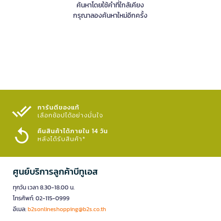
ค้นหาโดยใช้คำที่ใกล้เคียง
กรุณาลองค้นหาใหม่อีกครั้ง
การันตีของแท้
เลือกช้อปได้อย่างมั่นใจ​
คืนสินค้าได้ภายใน 14 วัน
หลังได้รับสินค้า*
ศูนย์บริการลูกค้าบีทูเอส
ทุกวัน เวลา 8.30-18.00 น.
โทรศัพท์: 02-115-0999
อีเมล:
b2sonlineshopping@b2s.co.th