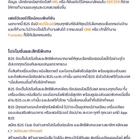
ข้อมูล, เอ็กซ์เทอนัลฮาร์ดดิสก์
WD
, หรือ คีย์บอร์ดไร้สายเมาส์คอมโบ
GEEZER
ที่ช่วย
ให้การทำงานของคุณสะดวกสบายยิ่งขึ้น
เฟอร์นิเจอร์ดีไซน์ครบฟังก์ชั่น
นอกจากนี้ B2S ยังมี
เฟอร์นิเจอร์
ครบทุกฟังก์ชันให้คุณได้เลือกสรรเพื่อตกแต่งบ้าน
และที่ทำงาน ไม่ว่าจะเป็นโต๊ะทำงานพับได้ จากแบรนด์
ONE
หรือ เก้าอี้ทำงาน
Furradec
ก็มีให้เลือกครบครัน
โปรโมชั่นและสิทธิพิเศษ
B2S จัดเต็มโปรโมชั่นและสิทธิพิเศษมากมายให้คุณเลือกช้อปออนไลน์ได้อย่างจุใจ
อัปเดตทุกเดือนกับแคมเปญลดราคาแรง
ทั้งสินค้าเครื่องเขียน หนังสือขายดี และไอเทมไลฟ์สไตล์สุดชิค พร้อมคูปองส่วนลด
และดีลพิเศษเมื่อช้อปผ่าน B2S.co.th เท่านั้น นอกจากนี้ B2S ยังใจดีส่งฟรีทั่วประเทศ
*เมื่อสั่งครบขั้นต่ำที่บริษัทกำหนด
B2S จัดเต็มโปรโมชั่นและสิทธิพิเศษเพียบ ช้อปออนไลน์ได้เลย! ลดแรงทุกเดือน ทั้ง
เครื่องเขียน หนังสือดัง ของไอเทมไลฟ์สไตล์สุดชิค พร้อมคูปองส่วนลดพิเศษเมื่อซื้อ
ผ่าน B2S.co.th เท่านั้น และส่งฟรีทั่วไทย *เมื่อสั่งครบขั้นต่ำที่บริษัทกำหนด
B2S มีทุกอย่างตอบโจทย์ทุกไลฟ์สไตล์ ไม่ว่าจะเป็นอุปกรณ์อ่านเขียน เครื่องเขียน
ของเล่นเสริมพัฒนาการ หรือเฟอร์นิเจอร์ ช้อปง่าย สะดวก ทุกที่ ทุกเวลา แค่มี App
B2S
สมัคร B2S Club รับข่าวสารโปรโมชั่นก่อนใคร และสิทธิพิเศษเฉพาะสมาชิก! คลิกเลย
สมัครสมาชิกเลย!
👉
#ร้านหนังสือ #ร้านขายหนังสือ ใกล้ฉัน #กระเป๋าใส่ดินสอ #เครื่องเขียนออนไลน์ #ซื้อ