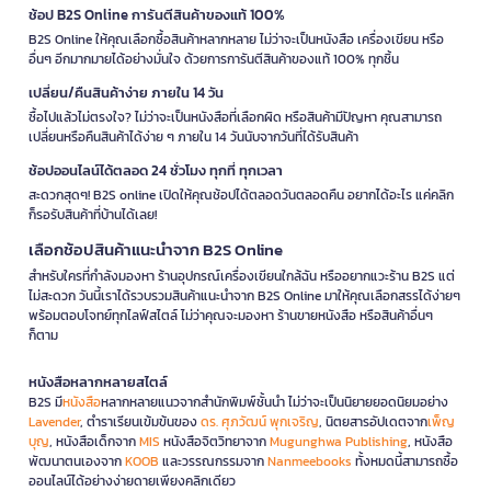
ช้อป B2S Online การันตีสินค้าของแท้ 100%
B2S Online ให้คุณเลือกซื้อสินค้าหลากหลาย ไม่ว่าจะเป็นหนังสือ เครื่องเขียน หรือ
อื่นๆ อีกมากมายได้อย่างมั่นใจ ด้วยการการันตีสินค้าของแท้ 100% ทุกชิ้น
เปลี่ยน/คืนสินค้าง่าย ภายใน 14 วัน
ซื้อไปแล้วไม่ตรงใจ? ไม่ว่าจะเป็นหนังสือที่เลือกผิด หรือสินค้ามีปัญหา คุณสามารถ
เปลี่ยนหรือคืนสินค้าได้ง่าย ๆ ภายใน 14 วันนับจากวันที่ได้รับสินค้า
ช้อปออนไลน์ได้ตลอด 24 ชั่วโมง ทุกที่ ทุกเวลา
สะดวกสุดๆ! B2S online เปิดให้คุณช้อปได้ตลอดวันตลอดคืน อยากได้อะไร แค่คลิก
ก็รอรับสินค้าที่บ้านได้เลย!
เลือกช้อปสินค้าแนะนำจาก B2S Online
สำหรับใครที่กำลังมองหา ร้านอุปกรณ์เครื่องเขียนใกล้ฉัน หรืออยากแวะร้าน B2S แต่
ไม่สะดวก วันนี้เราได้รวบรวมสินค้าแนะนำจาก B2S Online มาให้คุณเลือกสรรได้ง่ายๆ
พร้อมตอบโจทย์ทุกไลฟ์สไตล์ ไม่ว่าคุณจะมองหา ร้านขายหนังสือ หรือสินค้าอื่นๆ
ก็ตาม
หนังสือหลากหลายสไตล์
B2S มี
หนังสือ
หลากหลายแนวจากสำนักพิมพ์ชั้นนำ ไม่ว่าจะเป็นนิยายยอดนิยมอย่าง
Lavender
, ตำราเรียนเข้มข้นของ
ดร. ศุภวัฒน์ พุกเจริญ
, นิตยสารอัปเดตจาก
เพ็ญ
บุญ
, หนังสือเด็กจาก
MIS
หนังสือจิตวิทยาจาก
Mugunghwa Publishing
, หนังสือ
พัฒนาตนเองจาก
KOOB
และวรรณกรรมจาก
Nanmeebooks
ทั้งหมดนี้สามารถซื้อ
ออนไลน์ได้อย่างง่ายดายเพียงคลิกเดียว