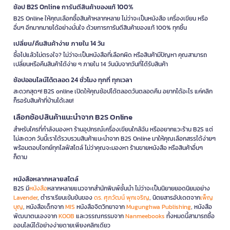
ช้อป B2S Online การันตีสินค้าของแท้ 100%
B2S Online ให้คุณเลือกซื้อสินค้าหลากหลาย ไม่ว่าจะเป็นหนังสือ เครื่องเขียน หรือ
อื่นๆ อีกมากมายได้อย่างมั่นใจ ด้วยการการันตีสินค้าของแท้ 100% ทุกชิ้น
เปลี่ยน/คืนสินค้าง่าย ภายใน 14 วัน
ซื้อไปแล้วไม่ตรงใจ? ไม่ว่าจะเป็นหนังสือที่เลือกผิด หรือสินค้ามีปัญหา คุณสามารถ
เปลี่ยนหรือคืนสินค้าได้ง่าย ๆ ภายใน 14 วันนับจากวันที่ได้รับสินค้า
ช้อปออนไลน์ได้ตลอด 24 ชั่วโมง ทุกที่ ทุกเวลา
สะดวกสุดๆ! B2S online เปิดให้คุณช้อปได้ตลอดวันตลอดคืน อยากได้อะไร แค่คลิก
ก็รอรับสินค้าที่บ้านได้เลย!
เลือกช้อปสินค้าแนะนำจาก B2S Online
สำหรับใครที่กำลังมองหา ร้านอุปกรณ์เครื่องเขียนใกล้ฉัน หรืออยากแวะร้าน B2S แต่
ไม่สะดวก วันนี้เราได้รวบรวมสินค้าแนะนำจาก B2S Online มาให้คุณเลือกสรรได้ง่ายๆ
พร้อมตอบโจทย์ทุกไลฟ์สไตล์ ไม่ว่าคุณจะมองหา ร้านขายหนังสือ หรือสินค้าอื่นๆ
ก็ตาม
หนังสือหลากหลายสไตล์
B2S มี
หนังสือ
หลากหลายแนวจากสำนักพิมพ์ชั้นนำ ไม่ว่าจะเป็นนิยายยอดนิยมอย่าง
Lavender
, ตำราเรียนเข้มข้นของ
ดร. ศุภวัฒน์ พุกเจริญ
, นิตยสารอัปเดตจาก
เพ็ญ
บุญ
, หนังสือเด็กจาก
MIS
หนังสือจิตวิทยาจาก
Mugunghwa Publishing
, หนังสือ
พัฒนาตนเองจาก
KOOB
และวรรณกรรมจาก
Nanmeebooks
ทั้งหมดนี้สามารถซื้อ
ออนไลน์ได้อย่างง่ายดายเพียงคลิกเดียว