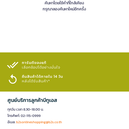
ค้นหาโดยใช้คำที่ใกล้เคียง
กรุณาลองค้นหาใหม่อีกครั้ง
การันตีของแท้
เลือกช้อปได้อย่างมั่นใจ​
คืนสินค้าได้ภายใน 14 วัน
หลังได้รับสินค้า*
ศูนย์บริการลูกค้าบีทูเอส
ทุกวัน เวลา 8.30-18.00 น.
โทรศัพท์: 02-115-0999
อีเมล:
b2sonlineshopping@b2s.co.th