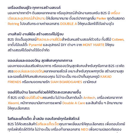
เครื่องเขียนคู่ใจ ทุกการสร้างสรรค์
มองหาปากกาดีๆ ดินสอหลากหลาย หรืออุปกรณ์สำนักงานครบครัน B2S มี
เครื่อง
เขียนและอุปกรณ์สำนักงาน
ให้เลือกมากมาย ตั้งแต่ปากกาลูกลื่น
Parker
ชุดดินสอกด
Rotring
ไปจนถึงกระดาษถ่ายเอกสาร
DOUBLE A
ให้คุณเลือกใช้ได้อย่างจุใจ
งานศิลป์ งานฝีมือ สร้างสรรค์ไม่รู้จบ
B2S จัดเต็มอุปกรณ์
ศิลปะและงานฝีมือ
สำหรับคนสร้างสรรค์ตัวจริง ทั้งสีไม้
Colleen
,
ขาตั้งไม้บนโต๊ะ
Pyramid
และอุปกรณ์ DIY ต่างๆ จาก
MONT MARTE
ให้คุณ
สร้างสรรค์ได้อย่างไร้ขีดจำกัด
ของเล่นและของขวัญ สุดพิเศษทุกเทศกาล
มองหาของเล่นเสริมพัฒนาการ หรือของขวัญสุดพิเศษสำหรับทุกโอกาส B2S เราคัด
สรร
ของเล่นและของขวัญ
หลากหลายสไตล์ เหมาะสำหรับทุกเพศทุกวัย สร้างความสุข
และรอยยิ้มให้กับคนพิเศษของคุณ ไม่ว่าจะเป็น กระเป๋าเก็บอุณหภูมิ
KAKAO
FRIENDS
หรือเกมจดหมายรัก
SIAM BOARDGAMES
เรามีครบ!
ของใช้ในบ้าน ไอเทมที่ช่วยให้ชีวิตสะดวกสบายขึ้น
ที่ B2S เรามี
ของใช้ในบ้าน
ครบครัน ไม่ว่าจะเป็นกาต้มน้ำ
Anitech
, เครื่องฟอกอากาศ
Xiaomi
, หน้ากากอนามัยทางการแพทย์
Double A Care
และสินค้าอื่น ๆ อีกมากมาย
ให้คุณเลือกสรร
ไอทีและแก็ดเจ็ต ล้ำสมัย ตอบโจทย์ทุกไลฟ์สไตล์
B2S ได้คัดสรรสินค้า
ไอทีและแก็ดเจ็ต
คุณภาพเยี่ยมมาให้คุณเลือกสรร เพื่อตอบโจทย์
ทุกไลฟ์สไตล์ดิจิทัล ไม่ว่าจะเป็น เครื่องทำลายเอกสาร
NEO
เพื่อความปลอดภัยของ