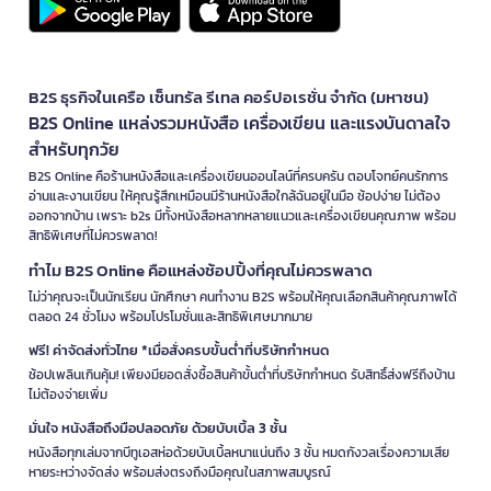
B2S ธุรกิจในเครือ เซ็นทรัล รีเทล คอร์ปอเรชั่น จำกัด (มหาชน)
B2S Online แหล่งรวมหนังสือ เครื่องเขียน และแรงบันดาลใจ
สำหรับทุกวัย
B2S Online คือร้านหนังสือและเครื่องเขียนออนไลน์ที่ครบครัน ตอบโจทย์คนรักการ
อ่านและงานเขียน ให้คุณรู้สึกเหมือนมีร้านหนังสือใกล้ฉันอยู่ในมือ ช้อปง่าย ไม่ต้อง
ออกจากบ้าน เพราะ b2s มีทั้งหนังสือหลากหลายแนวและเครื่องเขียนคุณภาพ พร้อม
สิทธิพิเศษที่ไม่ควรพลาด!
ทำไม B2S Online คือแหล่งช้อปปิ้งที่คุณไม่ควรพลาด
ไม่ว่าคุณจะเป็นนักเรียน นักศึกษา คนทำงาน B2S พร้อมให้คุณเลือกสินค้าคุณภาพได้
ตลอด 24 ชั่วโมง พร้อมโปรโมชั่นและสิทธิพิเศษมากมาย
ฟรี! ค่าจัดส่งทั่วไทย *เมื่อสั่งครบขั้นต่ำที่บริษัทกำหนด
ช้อปเพลินเกินคุ้ม! เพียงมียอดสั่งซื้อสินค้าขั้นต่ำที่บริษัทกำหนด รับสิทธิ์ส่งฟรีถึงบ้าน
ไม่ต้องจ่ายเพิ่ม
มั่นใจ หนังสือถึงมือปลอดภัย ด้วยบับเบิ้ล 3 ชั้น
หนังสือทุกเล่มจากบีทูเอสห่อด้วยบับเบิ้ลหนาแน่นถึง 3 ชั้น หมดกังวลเรื่องความเสีย
หายระหว่างจัดส่ง พร้อมส่งตรงถึงมือคุณในสภาพสมบูรณ์