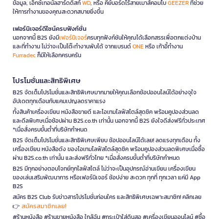
ข้อมูล, เอ็กซ์เทอนัลฮาร์ดดิสก์
WD
, หรือ คีย์บอร์ดไร้สายเมาส์คอมโบ
GEEZER
ที่ช่วย
ให้การทำงานของคุณสะดวกสบายยิ่งขึ้น
เฟอร์นิเจอร์ดีไซน์ครบฟังก์ชั่น
นอกจากนี้ B2S ยังมี
เฟอร์นิเจอร์
ครบทุกฟังก์ชันให้คุณได้เลือกสรรเพื่อตกแต่งบ้าน
และที่ทำงาน ไม่ว่าจะเป็นโต๊ะทำงานพับได้ จากแบรนด์
ONE
หรือ เก้าอี้ทำงาน
Furradec
ก็มีให้เลือกครบครัน
โปรโมชั่นและสิทธิพิเศษ
B2S จัดเต็มโปรโมชั่นและสิทธิพิเศษมากมายให้คุณเลือกช้อปออนไลน์ได้อย่างจุใจ
อัปเดตทุกเดือนกับแคมเปญลดราคาแรง
ทั้งสินค้าเครื่องเขียน หนังสือขายดี และไอเทมไลฟ์สไตล์สุดชิค พร้อมคูปองส่วนลด
และดีลพิเศษเมื่อช้อปผ่าน B2S.co.th เท่านั้น นอกจากนี้ B2S ยังใจดีส่งฟรีทั่วประเทศ
*เมื่อสั่งครบขั้นต่ำที่บริษัทกำหนด
B2S จัดเต็มโปรโมชั่นและสิทธิพิเศษเพียบ ช้อปออนไลน์ได้เลย! ลดแรงทุกเดือน ทั้ง
เครื่องเขียน หนังสือดัง ของไอเทมไลฟ์สไตล์สุดชิค พร้อมคูปองส่วนลดพิเศษเมื่อซื้อ
ผ่าน B2S.co.th เท่านั้น และส่งฟรีทั่วไทย *เมื่อสั่งครบขั้นต่ำที่บริษัทกำหนด
B2S มีทุกอย่างตอบโจทย์ทุกไลฟ์สไตล์ ไม่ว่าจะเป็นอุปกรณ์อ่านเขียน เครื่องเขียน
ของเล่นเสริมพัฒนาการ หรือเฟอร์นิเจอร์ ช้อปง่าย สะดวก ทุกที่ ทุกเวลา แค่มี App
B2S
สมัคร B2S Club รับข่าวสารโปรโมชั่นก่อนใคร และสิทธิพิเศษเฉพาะสมาชิก! คลิกเลย
สมัครสมาชิกเลย!
👉
#ร้านหนังสือ #ร้านขายหนังสือ ใกล้ฉัน #กระเป๋าใส่ดินสอ #เครื่องเขียนออนไลน์ #ซื้อ