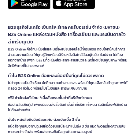
B2S ธุรกิจในเครือ เซ็นทรัล รีเทล คอร์ปอเรชั่น จำกัด (มหาชน)
B2S Online แหล่งรวมหนังสือ เครื่องเขียน และแรงบันดาลใจ
สำหรับทุกวัย
B2S Online คือร้านหนังสือและเครื่องเขียนออนไลน์ที่ครบครัน ตอบโจทย์คนรักการ
อ่านและงานเขียน ให้คุณรู้สึกเหมือนมีร้านหนังสือใกล้ฉันอยู่ในมือ ช้อปง่าย ไม่ต้อง
ออกจากบ้าน เพราะ b2s มีทั้งหนังสือหลากหลายแนวและเครื่องเขียนคุณภาพ พร้อม
สิทธิพิเศษที่ไม่ควรพลาด!
ทำไม B2S Online คือแหล่งช้อปปิ้งที่คุณไม่ควรพลาด
ไม่ว่าคุณจะเป็นนักเรียน นักศึกษา คนทำงาน B2S พร้อมให้คุณเลือกสินค้าคุณภาพได้
ตลอด 24 ชั่วโมง พร้อมโปรโมชั่นและสิทธิพิเศษมากมาย
ฟรี! ค่าจัดส่งทั่วไทย *เมื่อสั่งครบขั้นต่ำที่บริษัทกำหนด
ช้อปเพลินเกินคุ้ม! เพียงมียอดสั่งซื้อสินค้าขั้นต่ำที่บริษัทกำหนด รับสิทธิ์ส่งฟรีถึงบ้าน
ไม่ต้องจ่ายเพิ่ม
มั่นใจ หนังสือถึงมือปลอดภัย ด้วยบับเบิ้ล 3 ชั้น
หนังสือทุกเล่มจากบีทูเอสห่อด้วยบับเบิ้ลหนาแน่นถึง 3 ชั้น หมดกังวลเรื่องความเสีย
หายระหว่างจัดส่ง พร้อมส่งตรงถึงมือคุณในสภาพสมบูรณ์