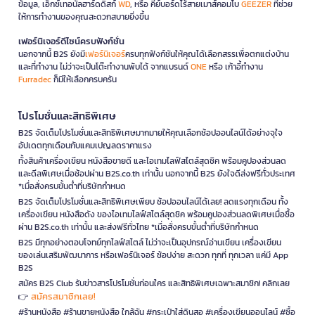
ข้อมูล, เอ็กซ์เทอนัลฮาร์ดดิสก์
WD
, หรือ คีย์บอร์ดไร้สายเมาส์คอมโบ
GEEZER
ที่ช่วย
ให้การทำงานของคุณสะดวกสบายยิ่งขึ้น
เฟอร์นิเจอร์ดีไซน์ครบฟังก์ชั่น
นอกจากนี้ B2S ยังมี
เฟอร์นิเจอร์
ครบทุกฟังก์ชันให้คุณได้เลือกสรรเพื่อตกแต่งบ้าน
และที่ทำงาน ไม่ว่าจะเป็นโต๊ะทำงานพับได้ จากแบรนด์
ONE
หรือ เก้าอี้ทำงาน
Furradec
ก็มีให้เลือกครบครัน
โปรโมชั่นและสิทธิพิเศษ
B2S จัดเต็มโปรโมชั่นและสิทธิพิเศษมากมายให้คุณเลือกช้อปออนไลน์ได้อย่างจุใจ
อัปเดตทุกเดือนกับแคมเปญลดราคาแรง
ทั้งสินค้าเครื่องเขียน หนังสือขายดี และไอเทมไลฟ์สไตล์สุดชิค พร้อมคูปองส่วนลด
และดีลพิเศษเมื่อช้อปผ่าน B2S.co.th เท่านั้น นอกจากนี้ B2S ยังใจดีส่งฟรีทั่วประเทศ
*เมื่อสั่งครบขั้นต่ำที่บริษัทกำหนด
B2S จัดเต็มโปรโมชั่นและสิทธิพิเศษเพียบ ช้อปออนไลน์ได้เลย! ลดแรงทุกเดือน ทั้ง
เครื่องเขียน หนังสือดัง ของไอเทมไลฟ์สไตล์สุดชิค พร้อมคูปองส่วนลดพิเศษเมื่อซื้อ
ผ่าน B2S.co.th เท่านั้น และส่งฟรีทั่วไทย *เมื่อสั่งครบขั้นต่ำที่บริษัทกำหนด
B2S มีทุกอย่างตอบโจทย์ทุกไลฟ์สไตล์ ไม่ว่าจะเป็นอุปกรณ์อ่านเขียน เครื่องเขียน
ของเล่นเสริมพัฒนาการ หรือเฟอร์นิเจอร์ ช้อปง่าย สะดวก ทุกที่ ทุกเวลา แค่มี App
B2S
สมัคร B2S Club รับข่าวสารโปรโมชั่นก่อนใคร และสิทธิพิเศษเฉพาะสมาชิก! คลิกเลย
สมัครสมาชิกเลย!
👉
#ร้านหนังสือ #ร้านขายหนังสือ ใกล้ฉัน #กระเป๋าใส่ดินสอ #เครื่องเขียนออนไลน์ #ซื้อ