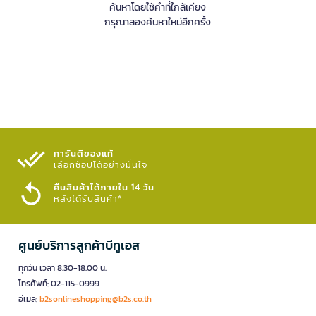
ค้นหาโดยใช้คำที่ใกล้เคียง
กรุณาลองค้นหาใหม่อีกครั้ง
การันตีของแท้
เลือกช้อปได้อย่างมั่นใจ​
คืนสินค้าได้ภายใน 14 วัน
หลังได้รับสินค้า*
ศูนย์บริการลูกค้าบีทูเอส
ทุกวัน เวลา 8.30-18.00 น.
โทรศัพท์: 02-115-0999
อีเมล:
b2sonlineshopping@b2s.co.th