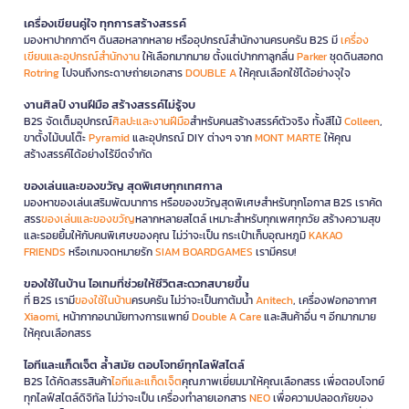
เครื่องเขียนคู่ใจ ทุกการสร้างสรรค์
มองหาปากกาดีๆ ดินสอหลากหลาย หรืออุปกรณ์สำนักงานครบครัน B2S มี
เครื่อง
เขียนและอุปกรณ์สำนักงาน
ให้เลือกมากมาย ตั้งแต่ปากกาลูกลื่น
Parker
ชุดดินสอกด
Rotring
ไปจนถึงกระดาษถ่ายเอกสาร
DOUBLE A
ให้คุณเลือกใช้ได้อย่างจุใจ
งานศิลป์ งานฝีมือ สร้างสรรค์ไม่รู้จบ
B2S จัดเต็มอุปกรณ์
ศิลปะและงานฝีมือ
สำหรับคนสร้างสรรค์ตัวจริง ทั้งสีไม้
Colleen
,
ขาตั้งไม้บนโต๊ะ
Pyramid
และอุปกรณ์ DIY ต่างๆ จาก
MONT MARTE
ให้คุณ
สร้างสรรค์ได้อย่างไร้ขีดจำกัด
ของเล่นและของขวัญ สุดพิเศษทุกเทศกาล
มองหาของเล่นเสริมพัฒนาการ หรือของขวัญสุดพิเศษสำหรับทุกโอกาส B2S เราคัด
สรร
ของเล่นและของขวัญ
หลากหลายสไตล์ เหมาะสำหรับทุกเพศทุกวัย สร้างความสุข
และรอยยิ้มให้กับคนพิเศษของคุณ ไม่ว่าจะเป็น กระเป๋าเก็บอุณหภูมิ
KAKAO
FRIENDS
หรือเกมจดหมายรัก
SIAM BOARDGAMES
เรามีครบ!
ของใช้ในบ้าน ไอเทมที่ช่วยให้ชีวิตสะดวกสบายขึ้น
ที่ B2S เรามี
ของใช้ในบ้าน
ครบครัน ไม่ว่าจะเป็นกาต้มน้ำ
Anitech
, เครื่องฟอกอากาศ
Xiaomi
, หน้ากากอนามัยทางการแพทย์
Double A Care
และสินค้าอื่น ๆ อีกมากมาย
ให้คุณเลือกสรร
ไอทีและแก็ดเจ็ต ล้ำสมัย ตอบโจทย์ทุกไลฟ์สไตล์
B2S ได้คัดสรรสินค้า
ไอทีและแก็ดเจ็ต
คุณภาพเยี่ยมมาให้คุณเลือกสรร เพื่อตอบโจทย์
ทุกไลฟ์สไตล์ดิจิทัล ไม่ว่าจะเป็น เครื่องทำลายเอกสาร
NEO
เพื่อความปลอดภัยของ