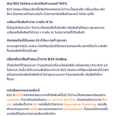
ช้อป B2S Online การันตีสินค้าของแท้ 100%
B2S Online ให้คุณเลือกซื้อสินค้าหลากหลาย ไม่ว่าจะเป็นหนังสือ เครื่องเขียน หรือ
อื่นๆ อีกมากมายได้อย่างมั่นใจ ด้วยการการันตีสินค้าของแท้ 100% ทุกชิ้น
เปลี่ยน/คืนสินค้าง่าย ภายใน 14 วัน
ซื้อไปแล้วไม่ตรงใจ? ไม่ว่าจะเป็นหนังสือที่เลือกผิด หรือสินค้ามีปัญหา คุณสามารถ
เปลี่ยนหรือคืนสินค้าได้ง่าย ๆ ภายใน 14 วันนับจากวันที่ได้รับสินค้า
ช้อปออนไลน์ได้ตลอด 24 ชั่วโมง ทุกที่ ทุกเวลา
สะดวกสุดๆ! B2S online เปิดให้คุณช้อปได้ตลอดวันตลอดคืน อยากได้อะไร แค่คลิก
ก็รอรับสินค้าที่บ้านได้เลย!
เลือกช้อปสินค้าแนะนำจาก B2S Online
สำหรับใครที่กำลังมองหา ร้านอุปกรณ์เครื่องเขียนใกล้ฉัน หรืออยากแวะร้าน B2S แต่
ไม่สะดวก วันนี้เราได้รวบรวมสินค้าแนะนำจาก B2S Online มาให้คุณเลือกสรรได้ง่ายๆ
พร้อมตอบโจทย์ทุกไลฟ์สไตล์ ไม่ว่าคุณจะมองหา ร้านขายหนังสือ หรือสินค้าอื่นๆ
ก็ตาม
หนังสือหลากหลายสไตล์
B2S มี
หนังสือ
หลากหลายแนวจากสำนักพิมพ์ชั้นนำ ไม่ว่าจะเป็นนิยายยอดนิยมอย่าง
Lavender
, ตำราเรียนเข้มข้นของ
ดร. ศุภวัฒน์ พุกเจริญ
, นิตยสารอัปเดตจาก
เพ็ญ
บุญ
, หนังสือเด็กจาก
MIS
หนังสือจิตวิทยาจาก
Mugunghwa Publishing
, หนังสือ
พัฒนาตนเองจาก
KOOB
และวรรณกรรมจาก
Nanmeebooks
ทั้งหมดนี้สามารถซื้อ
ออนไลน์ได้อย่างง่ายดายเพียงคลิกเดียว