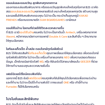
ของเล่นและของขวัญ สุดพิเศษทุกเทศกาล
มองหาของเล่นเสริมพัฒนาการ หรือของขวัญสุดพิเศษสำหรับทุกโอกาส B2S เราคัด
สรร
ของเล่นและของขวัญ
หลากหลายสไตล์ เหมาะสำหรับทุกเพศทุกวัย สร้างความสุข
และรอยยิ้มให้กับคนพิเศษของคุณ ไม่ว่าจะเป็น กระเป๋าเก็บอุณหภูมิ
KAKAO
FRIENDS
หรือเกมจดหมายรัก
SIAM BOARDGAMES
เรามีครบ!
ของใช้ในบ้าน ไอเทมที่ช่วยให้ชีวิตสะดวกสบายขึ้น
ที่ B2S เรามี
ของใช้ในบ้าน
ครบครัน ไม่ว่าจะเป็นกาต้มน้ำ
Anitech
, เครื่องฟอกอากาศ
Xiaomi
, หน้ากากอนามัยทางการแพทย์
Double A Care
และสินค้าอื่น ๆ อีกมากมาย
ให้คุณเลือกสรร
ไอทีและแก็ดเจ็ต ล้ำสมัย ตอบโจทย์ทุกไลฟ์สไตล์
B2S ได้คัดสรรสินค้า
ไอทีและแก็ดเจ็ต
คุณภาพเยี่ยมมาให้คุณเลือกสรร เพื่อตอบโจทย์
ทุกไลฟ์สไตล์ดิจิทัล ไม่ว่าจะเป็น เครื่องทำลายเอกสาร
NEO
เพื่อความปลอดภัยของ
ข้อมูล, เอ็กซ์เทอนัลฮาร์ดดิสก์
WD
, หรือ คีย์บอร์ดไร้สายเมาส์คอมโบ
GEEZER
ที่ช่วย
ให้การทำงานของคุณสะดวกสบายยิ่งขึ้น
เฟอร์นิเจอร์ดีไซน์ครบฟังก์ชั่น
นอกจากนี้ B2S ยังมี
เฟอร์นิเจอร์
ครบทุกฟังก์ชันให้คุณได้เลือกสรรเพื่อตกแต่งบ้าน
และที่ทำงาน ไม่ว่าจะเป็นโต๊ะทำงานพับได้ จากแบรนด์
ONE
หรือ เก้าอี้ทำงาน
Furradec
ก็มีให้เลือกครบครัน
โปรโมชั่นและสิทธิพิเศษ
B2S จัดเต็มโปรโมชั่นและสิทธิพิเศษมากมายให้คุณเลือกช้อปออนไลน์ได้อย่างจุใจ