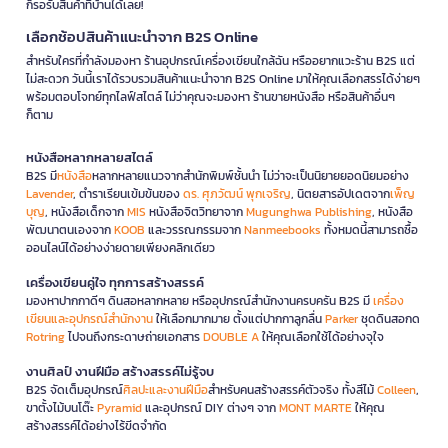
ก็รอรับสินค้าที่บ้านได้เลย!
เลือกช้อปสินค้าแนะนำจาก B2S Online
สำหรับใครที่กำลังมองหา ร้านอุปกรณ์เครื่องเขียนใกล้ฉัน หรืออยากแวะร้าน B2S แต่
ไม่สะดวก วันนี้เราได้รวบรวมสินค้าแนะนำจาก B2S Online มาให้คุณเลือกสรรได้ง่ายๆ
พร้อมตอบโจทย์ทุกไลฟ์สไตล์ ไม่ว่าคุณจะมองหา ร้านขายหนังสือ หรือสินค้าอื่นๆ
ก็ตาม
หนังสือหลากหลายสไตล์
B2S มี
หนังสือ
หลากหลายแนวจากสำนักพิมพ์ชั้นนำ ไม่ว่าจะเป็นนิยายยอดนิยมอย่าง
Lavender
, ตำราเรียนเข้มข้นของ
ดร. ศุภวัฒน์ พุกเจริญ
, นิตยสารอัปเดตจาก
เพ็ญ
บุญ
, หนังสือเด็กจาก
MIS
หนังสือจิตวิทยาจาก
Mugunghwa Publishing
, หนังสือ
พัฒนาตนเองจาก
KOOB
และวรรณกรรมจาก
Nanmeebooks
ทั้งหมดนี้สามารถซื้อ
ออนไลน์ได้อย่างง่ายดายเพียงคลิกเดียว
เครื่องเขียนคู่ใจ ทุกการสร้างสรรค์
มองหาปากกาดีๆ ดินสอหลากหลาย หรืออุปกรณ์สำนักงานครบครัน B2S มี
เครื่อง
เขียนและอุปกรณ์สำนักงาน
ให้เลือกมากมาย ตั้งแต่ปากกาลูกลื่น
Parker
ชุดดินสอกด
Rotring
ไปจนถึงกระดาษถ่ายเอกสาร
DOUBLE A
ให้คุณเลือกใช้ได้อย่างจุใจ
งานศิลป์ งานฝีมือ สร้างสรรค์ไม่รู้จบ
B2S จัดเต็มอุปกรณ์
ศิลปะและงานฝีมือ
สำหรับคนสร้างสรรค์ตัวจริง ทั้งสีไม้
Colleen
,
ขาตั้งไม้บนโต๊ะ
Pyramid
และอุปกรณ์ DIY ต่างๆ จาก
MONT MARTE
ให้คุณ
สร้างสรรค์ได้อย่างไร้ขีดจำกัด