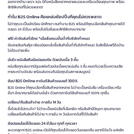
ออกจากบ้าน เพราะ b2s มีทั้งหนังสือหลากหลายแนวและเครื่องเขียนคุณภาพ พร้อม
สิทธิพิเศษที่ไม่ควรพลาด!
ทำไม B2S Online คือแหล่งช้อปปิ้งที่คุณไม่ควรพลาด
ไม่ว่าคุณจะเป็นนักเรียน นักศึกษา คนทำงาน B2S พร้อมให้คุณเลือกสินค้าคุณภาพได้
ตลอด 24 ชั่วโมง พร้อมโปรโมชั่นและสิทธิพิเศษมากมาย
ฟรี! ค่าจัดส่งทั่วไทย *เมื่อสั่งครบขั้นต่ำที่บริษัทกำหนด
ช้อปเพลินเกินคุ้ม! เพียงมียอดสั่งซื้อสินค้าขั้นต่ำที่บริษัทกำหนด รับสิทธิ์ส่งฟรีถึงบ้าน
ไม่ต้องจ่ายเพิ่ม
มั่นใจ หนังสือถึงมือปลอดภัย ด้วยบับเบิ้ล 3 ชั้น
หนังสือทุกเล่มจากบีทูเอสห่อด้วยบับเบิ้ลหนาแน่นถึง 3 ชั้น หมดกังวลเรื่องความเสีย
หายระหว่างจัดส่ง พร้อมส่งตรงถึงมือคุณในสภาพสมบูรณ์
ช้อป B2S Online การันตีสินค้าของแท้ 100%
B2S Online ให้คุณเลือกซื้อสินค้าหลากหลาย ไม่ว่าจะเป็นหนังสือ เครื่องเขียน หรือ
อื่นๆ อีกมากมายได้อย่างมั่นใจ ด้วยการการันตีสินค้าของแท้ 100% ทุกชิ้น
เปลี่ยน/คืนสินค้าง่าย ภายใน 14 วัน
ซื้อไปแล้วไม่ตรงใจ? ไม่ว่าจะเป็นหนังสือที่เลือกผิด หรือสินค้ามีปัญหา คุณสามารถ
เปลี่ยนหรือคืนสินค้าได้ง่าย ๆ ภายใน 14 วันนับจากวันที่ได้รับสินค้า
ช้อปออนไลน์ได้ตลอด 24 ชั่วโมง ทุกที่ ทุกเวลา
สะดวกสุดๆ! B2S online เปิดให้คุณช้อปได้ตลอดวันตลอดคืน อยากได้อะไร แค่คลิก